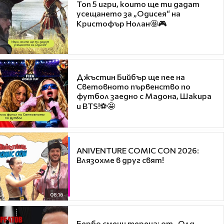
Топ 5 игри, които ще ти дадат
усещането за „Одисея“ на
Кристофър Нолан🤩🎮
Джъстин Бийбър ще пее на
Световното първенство по
футбол заедно с Мадона, Шакира
и BTS!⚽🤩
ANIVENTURE COMIC CON 2026:
Влязохме в друг свят!
08:16
Бербо смени терена: от „Олд