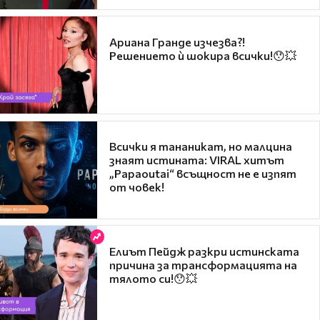
Ариана Гранде изчезва?!
Решението ѝ шокира всички!😯💥
Всички я тананикат, но малцина
знаят истината: VIRAL хитът
„Papaoutai“ всъщност не е изпят
от човек!
Елиът Пейдж разкри истинската
причина за трансформацията на
тялото си!😯💥