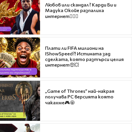
Любов или скандал? Карди Би и
Мадука Окойе разпалиха
интернет❤️‍🔥🔥
Плати ли FIFA милиони на
IShowSpeed?! Истината зад
сделката, която разтърси целия
интернет🤑💥
„Game of Thrones“ най-накрая
получава PC версията която
чакахме🎮🤩