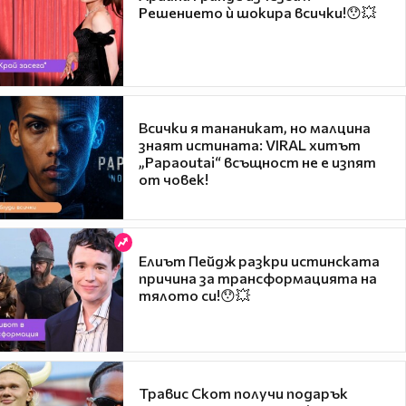
Решението ѝ шокира всички!😯💥
Всички я тананикат, но малцина
знаят истината: VIRAL хитът
„Papaoutai“ всъщност не е изпят
от човек!
Елиът Пейдж разкри истинската
причина за трансформацията на
тялото си!😯💥
Травис Скот получи подарък