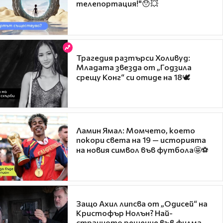
телепортация!"😯💥
Трагедия разтърси Холивуд:
Младата звезда от „Годзила
срещу Конг“ си отиде на 18🕊️
Ламин Ямал: Момчето, което
покори света на 19 — историята
на новия символ във футбола🤩⚽
Защо Ахил липсва от „Одисей“ на
Кристофър Нолън? Най-
странното решение във филма