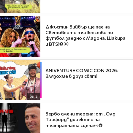
Джъстин Бийбър ще пее на
Световното първенство по
футбол заедно с Мадона, Шакира
и BTS!⚽🤩
ANIVENTURE COMIC CON 2026:
Влязохме в друг свят!
08:16
Бербо смени терена: от „Олд
Трафорд“ директно на
театралната сцена👀⚽