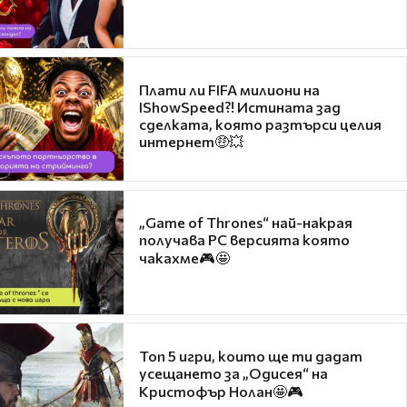
Плати ли FIFA милиони на
IShowSpeed?! Истината зад
сделката, която разтърси целия
интернет🤑💥
„Game of Thrones“ най-накрая
получава PC версията която
чакахме🎮🤩
Топ 5 игри, които ще ти дадат
усещането за „Одисея“ на
Кристофър Нолан🤩🎮