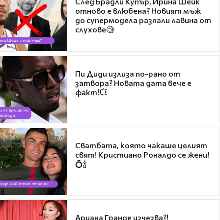
След Брадли Купър, Ирина Шейк
отново е влюбена? Новият мъж
до супермодела разпали лавина от
слухове🧐
Пи Диди излиза по-рано от
затвора? Новата дата вече е
факт!💥
Сватбата, която чакаше целият
свят! Кристиано Роналдо се жени!
💍🍾
Ариана Гранде изчезва?!