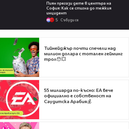
Пиян прегази дете в центъра на
София: Как се стигна до тежкия
инцидент
5
Събуди се
Тийнейджър почти спечели над
милион долара с тотален гейминг
трол😯💥
55 милиарда по-късно: EA вече
официално е собственост на
Саудитска Арабия💰