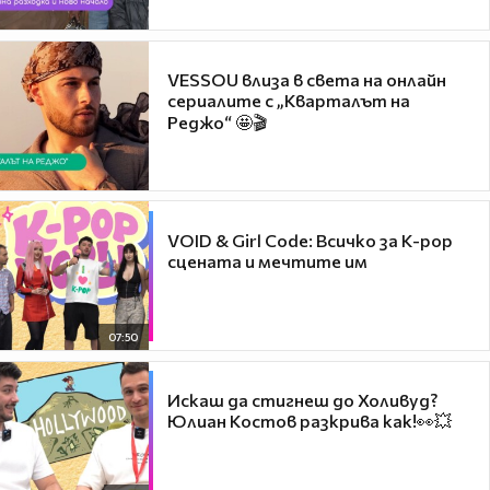
VESSOU влиза в света на онлайн
сериалите с „Кварталът на
Реджо“ 🤩🎬
VOID & Girl Code: Всичко за K-pop
сцената и мечтите им
07:50
Искаш да стигнеш до Холивуд?
Юлиан Костов разкрива как!👀💥