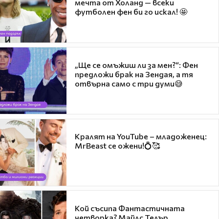
мечта от Холанд — всеки
футболен фен би го искал! 🤩
„Ще се омъжиш ли за мен?“: Фен
предложи брак на Зендая, а тя
отвърна само с три думи😅
Кралят на YouTube – младоженец:
MrBeast се ожени!💍🥰
Кой съсипа Фантастичната
четворка? Майлс Телър