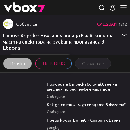
Member of
👾
Събуди се
СЛЕДВАЙ
1212
Питър Хорокс: България попада в най-лошата
част на спектъра на руската пропаганда в
Европа
Всички
TRENDING
Събуди се
03:22
Поморие е в трескаво очакване на
шестия по ред плувен маратон
Събуди се
07:56
Как да се грижим за сърцето в жегата?
Събуди се
05:30
Преди кръга: Ботев - Спартак Варна
gongbg
06:12