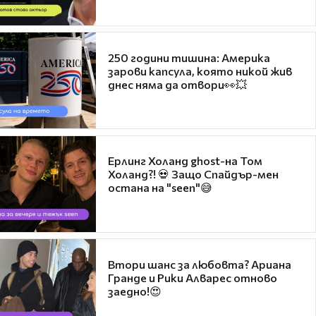
250 години тишина: Америка
зарови капсула, която никой жив
днес няма да отвори👀💥
Ерлинг Холанд ghost-на Том
Холанд?! 💀 Защо Спайдър-мен
остана на "seen"😅
Втори шанс за любовта? Ариана
Гранде и Рики Алварес отново
заедно!😍