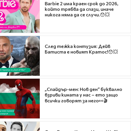
Barbie 2 има краен срок до 2026,
който трябва да спази, иначе
никога няма да се случи.😯💥
След тежка контузия: Дейв
Батиста е новият Кратос!😯💥
„Спайдър-мен: Нов ден“ буквално
взриви кината у нас – ето защо
всички говорят за него👀🎬