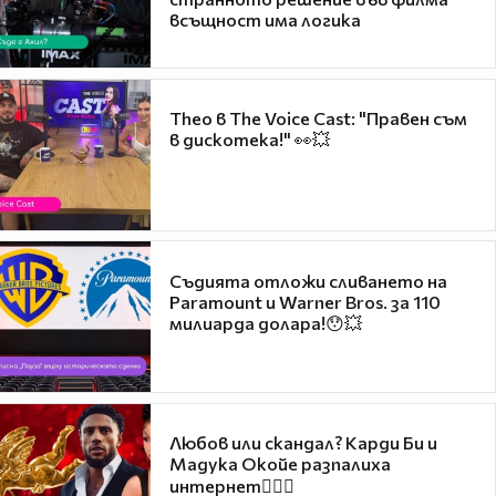
всъщност има логика
Theo в The Voice Cast: "Правен съм
в дискотека!" 👀💥
Съдията отложи сливането на
Paramount и Warner Bros. за 110
милиарда долара!😯💥
Любов или скандал? Карди Би и
Мадука Окойе разпалиха
интернет❤️‍🔥🔥