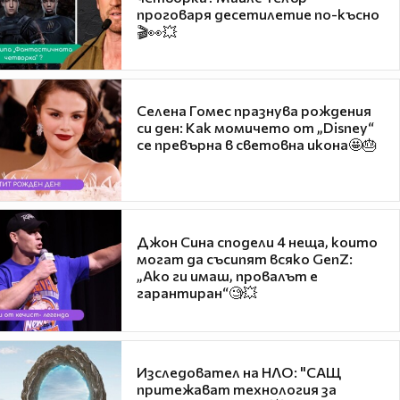
проговаря десетилетие по-късно
🎬👀💥
Селена Гомес празнува рождения
си ден: Как момичето от „Disney“
се превърна в световна икона🤩🎂
Джон Сина сподели 4 неща, които
могат да съсипят всяко GenZ:
„Ако ги имаш, провалът е
гарантиран“🧐💥
Изследовател на НЛО: "САЩ
притежават технология за