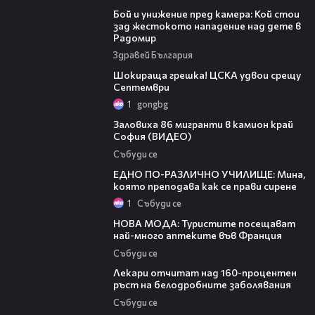
Бой и унижение пред камера: Кой стои
зад жестокото нападение над дете в
Радомир
Здравей България
01:06
Шокираща грешка! ЦСКА удвои срещу
Септември
1
gongbg
01:16
Заловиха 86 мигранти в камион край
София (ВИДЕО)
Събуди се
11:05
ЕДНО ПО-РАЗЛИЧНО УЧИЛИЩЕ: Мина,
която преподава как се прави сирене
1
Събуди се
03:48
НОВА МОДА: Туристите посещават
най-много аптеките във Франция
Събуди се
02:54
Лекари отчитат над 160-процентен
ръст на белодробните заболявания
Събуди се
10:24