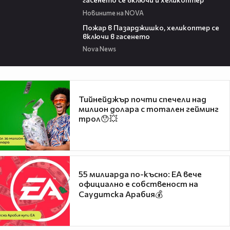
Новините на NOVA
00:39
Пожар в Пазарджишко, хеликоптер се
включи в гасенето
Nova News
Тийнейджър почти спечели над
милион долара с тотален гейминг
трол😯💥
55 милиарда по-късно: EA вече
официално е собственост на
Саудитска Арабия💰