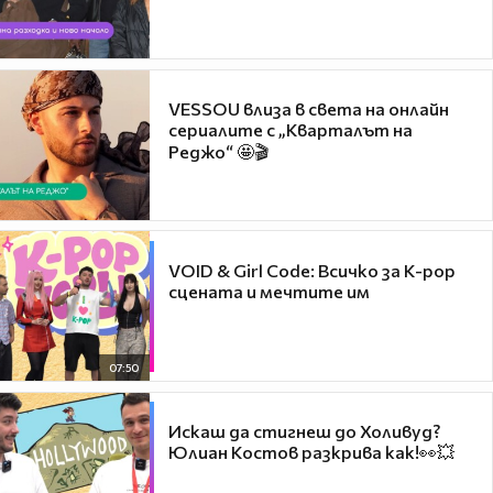
VESSOU влиза в света на онлайн
сериалите с „Кварталът на
Реджо“ 🤩🎬
VOID & Girl Code: Всичко за K-pop
сцената и мечтите им
07:50
Искаш да стигнеш до Холивуд?
Юлиан Костов разкрива как!👀💥