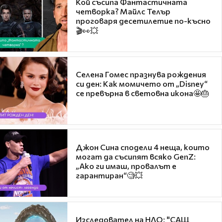
Кой съсипа Фантастичната
четворка? Майлс Телър
проговаря десетилетие по-късно
🎬👀💥
Селена Гомес празнува рождения
си ден: Как момичето от „Disney“
се превърна в световна икона🤩🎂
Джон Сина сподели 4 неща, които
могат да съсипят всяко GenZ:
„Ако ги имаш, провалът е
гарантиран“🧐💥
Изследовател на НЛО: "САЩ