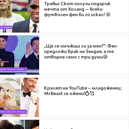
Травис Скот получи подарък
мечта от Холанд — всеки
футболен фен би го искал! 🤩
„Ще се омъжиш ли за мен?“: Фен
предложи брак на Зендая, а тя
отвърна само с три думи😅
Кралят на YouTube – младоженец:
MrBeast се ожени!💍🥰