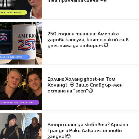
250 години тишина: Америка
зарови капсула, която никой жив
днес няма да отвори👀💥
Ерлинг Холанд ghost-на Том
Холанд?! 💀 Защо Спайдър-мен
остана на "seen"😅
Втори шанс за любовта? Ариана
Гранде и Рики Алварес отново
заедно!😍