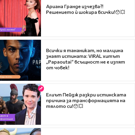
Ариана Гранде изчезва?!
Решението ѝ шокира всички!😯💥
Всички я тананикат, но малцина
знаят истината: VIRAL хитът
„Papaoutai“ всъщност не е изпят
от човек!
Елиът Пейдж разкри истинската
причина за трансформацията на
тялото си!😯💥