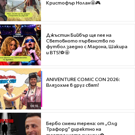
Кристофър Нолан🤩🎮
Джъстин Бийбър ще пее на
Световното първенство по
футбол заедно с Мадона, Шакира
и BTS!⚽🤩
ANIVENTURE COMIC CON 2026:
Влязохме в друг свят!
08:16
Бербо смени терена: от „Олд
Трафорд“ директно на
театралната сцена👀⚽