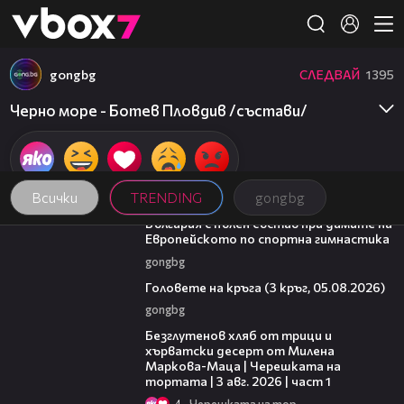
Member of
👾
gongbg
СЛЕДВАЙ
1395
Черно море - Ботев Пловдив /състави/
Всички
TRENDING
gongbg
00:47
България с пълен състав при дамите на
Европейското по спортна гимнастика
gongbg
27:51
Головете на кръга (3 кръг, 05.08.2026)
gongbg
16:02
Безглутенов хляб от трици и
хърватски десерт от Милена
Маркова-Маца | Черешката на
тортата | 3 авг. 2026 | част 1
4
Черешката на тортата