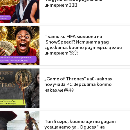
интернет❤️‍🔥🔥
Плати ли FIFA милиони на
IShowSpeed?! Истината зад
сделката, която разтърси целия
интернет🤑💥
„Game of Thrones“ най-накрая
получава PC версията която
чакахме🎮🤩
Топ 5 игри, които ще ти дадат
усещането за „Одисея“ на