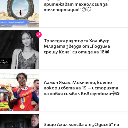
притежават технология за
телепортация!"😯💥
Трагедия разтърси Холивуд:
Младата звезда от „Годзила
срещу Конг“ си отиде на 18🕊️
Ламин Ямал: Момчето, което
покори света на 19 — историята
на новия символ във футбола🤩⚽
Защо Ахил липсва от „Одисей“ на