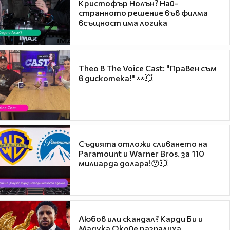
Кристофър Нолън? Най-
странното решение във филма
всъщност има логика
Theo в The Voice Cast: "Правен съм
в дискотека!" 👀💥
Съдията отложи сливането на
Paramount и Warner Bros. за 110
милиарда долара!😯💥
Любов или скандал? Карди Би и
Мадука Окойе разпалиха