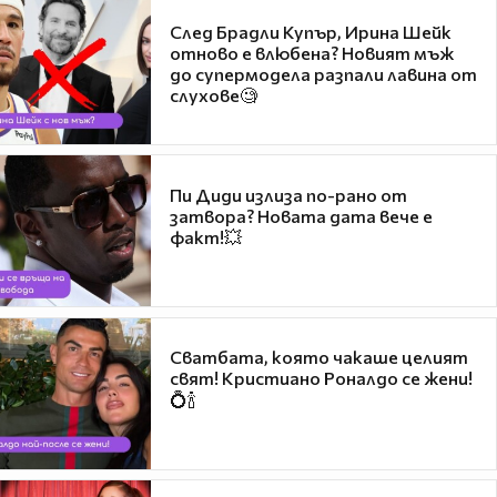
След Брадли Купър, Ирина Шейк
отново е влюбена? Новият мъж
до супермодела разпали лавина от
слухове🧐
Пи Диди излиза по-рано от
затвора? Новата дата вече е
факт!💥
Сватбата, която чакаше целият
свят! Кристиано Роналдо се жени!
💍🍾