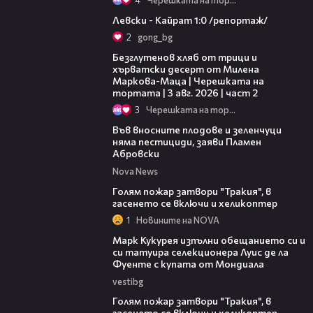
05:57
Левски - Кайрат 1:0 /репортаж/
2
gong_bg
15:35
Безглутенов хляб от трици и
хърватски десерт от Милена
Маркова-Маца | Черешката на
тортата | 3 авг. 2026 | част 2
3
Черешката на тортата
19:37
Във вносните плодове и зеленчуци
няма пестициди, заяви Пламен
Абровски
Nova News
01:44
Голям пожар затвори "Тракия", в
гасенето се включи и хеликоптер
1
Новините на NOVA
00:54
Марк Кукурея изпълни обещанието си и
си татуира селекционера Луис де ла
Фуенте с купата от Мондиала
vestibg
00:33
Голям пожар затвори "Тракия", в
гасенето се включи и хеликоптер