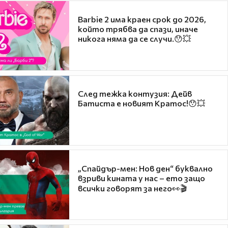
Barbie 2 има краен срок до 2026,
който трябва да спази, иначе
никога няма да се случи.😯💥
След тежка контузия: Дейв
Батиста е новият Кратос!😯💥
„Спайдър-мен: Нов ден“ буквално
взриви кината у нас – ето защо
всички говорят за него👀🎬