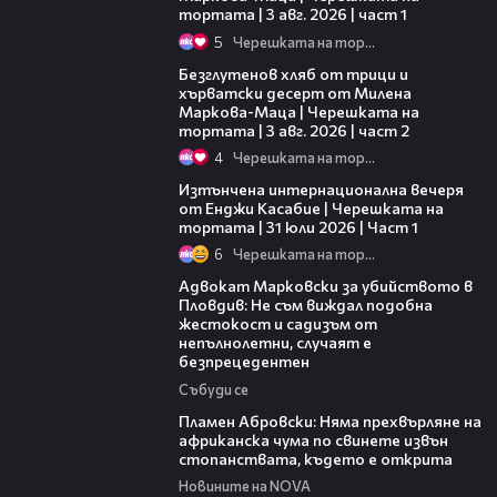
тортата | 3 авг. 2026 | част 1
5
Черешката на тортата
15:35
Безглутенов хляб от трици и
хърватски десерт от Милена
Маркова-Маца | Черешката на
тортата | 3 авг. 2026 | част 2
4
Черешката на тортата
18:07
Изтънчена интернационална вечеря
от Енджи Касабие | Черешката на
тортата | 31 юли 2026 | Част 1
6
Черешката на тортата
11:09
Адвокат Марковски за убийството в
Пловдив: Не съм виждал подобна
жестокост и садизъм от
непълнолетни, случаят е
безпрецедентен
Събуди се
13:17
Пламен Абровски: Няма прехвърляне на
африканска чума по свинете извън
стопанствата, където е открита
Новините на NOVA
05:46