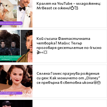
Кралят на YouTube – младоженец:
MrBeast се ожени!💍🥰
Кой съсипа Фантастичната
четворка? Майлс Телър
проговаря десетилетие по-късно
🎬👀💥
Селена Гомес празнува рождения
си ден: Как момичето от „Disney“
се превърна в световна икона🤩🎂