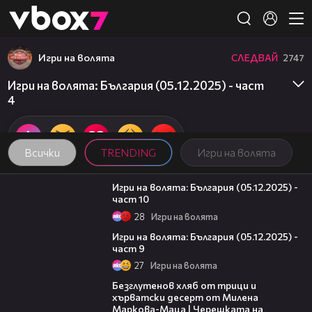
Member of
👾
Игри на волята
СЛЕДВАЙ
2747
Игри на волята: България (05.12.2025) - част
4
Всички
TRENDING
Игри на волята
10:11
Игри на волята: България (05.12.2025) -
част 10
28
Игри на волята
13:57
Игри на волята: България (05.12.2025) -
част 9
27
Игри на волята
16:02
Безглутенов хляб от трици и
хърватски десерт от Милена
Маркова-Маца | Черешката на