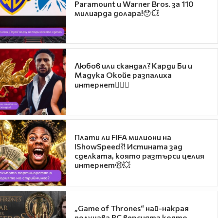
Paramount и Warner Bros. за 110
милиарда долара!😯💥
Любов или скандал? Карди Би и
Мадука Окойе разпалиха
интернет❤️‍🔥🔥
Плати ли FIFA милиони на
IShowSpeed?! Истината зад
сделката, която разтърси целия
интернет🤑💥
„Game of Thrones“ най-накрая
получава PC версията която