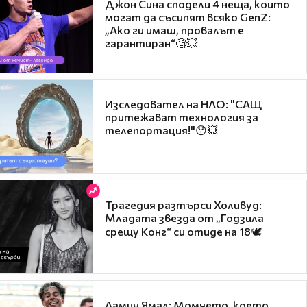
Джон Сина сподели 4 неща, които
могат да съсипят всяко GenZ:
„Ако ги имаш, провалът е
гарантиран“🧐💥
Изследовател на НЛО: "САЩ
притежават технология за
телепортация!"😯💥
Трагедия разтърси Холивуд:
Младата звезда от „Годзила
срещу Конг“ си отиде на 18🕊️
Ламин Ямал: Момчето, което