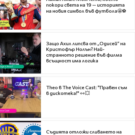
покори света на 19 — историята
на новия символ във футбола🤩⚽
Защо Ахил липсва от „Одисей“ на
Кристофър Нолън? Най-
странното решение във филма
всъщност има логика
Theo в The Voice Cast: "Правен съм
в дискотека!" 👀💥
Съдията отложи сливането на