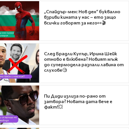
„Спайдър-мен: Нов ден“ буквално
взриви кината у нас – ето защо
всички говорят за него👀🎬
След Брадли Купър, Ирина Шейк
отново е влюбена? Новият мъж
до супермодела разпали лавина от
слухове🧐
Пи Диди излиза по-рано от
затвора? Новата дата вече е
факт!💥