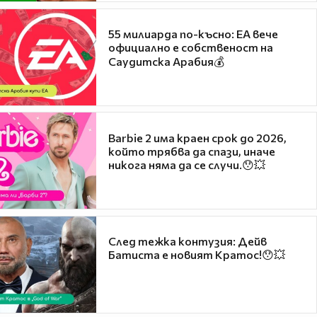
55 милиарда по-късно: EA вече
официално е собственост на
Саудитска Арабия💰
Barbie 2 има краен срок до 2026,
който трябва да спази, иначе
никога няма да се случи.😯💥
След тежка контузия: Дейв
Батиста е новият Кратос!😯💥