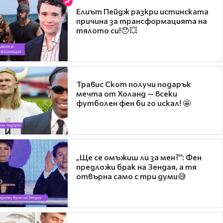
Елиът Пейдж разкри истинската
причина за трансформацията на
тялото си!😯💥
Травис Скот получи подарък
мечта от Холанд — всеки
футболен фен би го искал! 🤩
„Ще се омъжиш ли за мен?“: Фен
предложи брак на Зендая, а тя
отвърна само с три думи😅