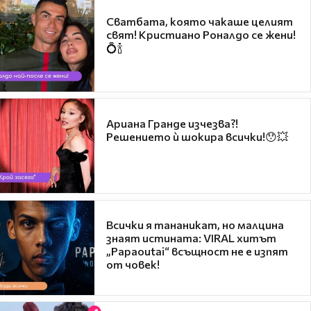
Сватбата, която чакаше целият
свят! Кристиано Роналдо се жени!
💍🍾
Ариана Гранде изчезва?!
Решението ѝ шокира всички!😯💥
Всички я тананикат, но малцина
знаят истината: VIRAL хитът
„Papaoutai“ всъщност не е изпят
от човек!