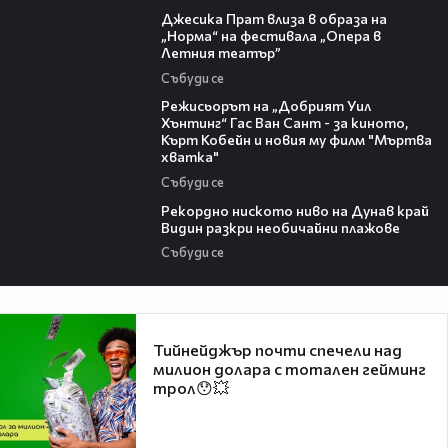
Джесика Прат влиза в образа на
„Норма“ на фестивала „Опера в
Летния театър”
Събуди се
13:42
Режисьорът на „Добрият Уил
Хънтинг“ Гас Ван Сант - за киното,
Кърт Кобейн и новия му филм "Мъртва
хватка"
Събуди се
03:48
Рекордно ниското ниво на Дунав край
Видин разкри необичайни плажове
Събуди се
Тийнейджър почти спечели над
милион долара с тотален гейминг
трол😯💥