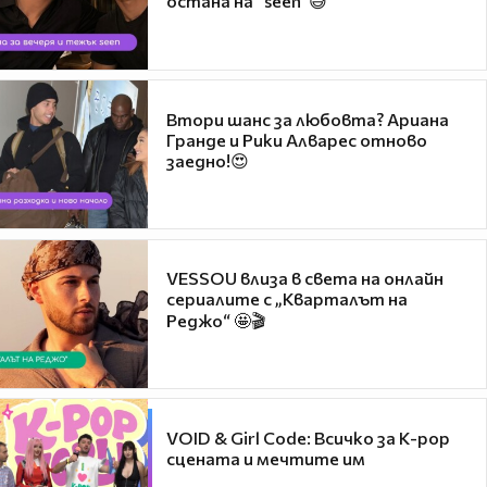
остана на "seen"😅
Втори шанс за любовта? Ариана
Гранде и Рики Алварес отново
заедно!😍
VESSOU влиза в света на онлайн
сериалите с „Кварталът на
Реджо“ 🤩🎬
VOID & Girl Code: Всичко за K-pop
сцената и мечтите им