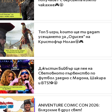
чакахме🎮🤩
Топ 5 игри, които ще ти дадат
усещането за „Одисея“ на
Кристофър Нолан🤩🎮
Джъстин Бийбър ще пее на
Световното първенство по
футбол заедно с Мадона, Шакира
и BTS!⚽🤩
ANIVENTURE COMIC CON 2026:
Влязохме в друг свят!