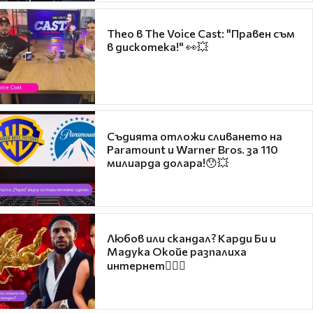
Theo в The Voice Cast: "Правен съм
в дискотека!" 👀💥
Съдията отложи сливането на
Paramount и Warner Bros. за 110
милиарда долара!😯💥
Любов или скандал? Карди Би и
Мадука Окойе разпалиха
интернет❤️‍🔥🔥