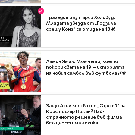
Трагедия разтърси Холивуд:
Младата звезда от „Годзила
срещу Конг“ си отиде на 18🕊️
Ламин Ямал: Момчето, което
покори света на 19 — историята
на новия символ във футбола🤩⚽
Защо Ахил липсва от „Одисей“ на
Кристофър Нолън? Най-
странното решение във филма
всъщност има логика