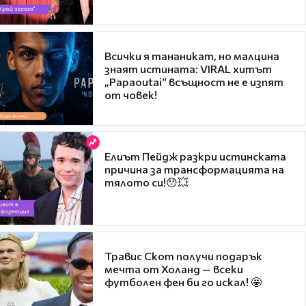
Всички я тананикат, но малцина
знаят истината: VIRAL хитът
„Papaoutai“ всъщност не е изпят
от човек!
Елиът Пейдж разкри истинската
причина за трансформацията на
тялото си!😯💥
Травис Скот получи подарък
мечта от Холанд — всеки
футболен фен би го искал! 🤩