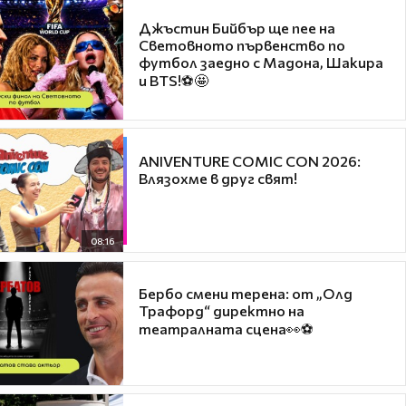
Джъстин Бийбър ще пее на
Световното първенство по
футбол заедно с Мадона, Шакира
и BTS!⚽🤩
ANIVENTURE COMIC CON 2026:
Влязохме в друг свят!
08:16
Бербо смени терена: от „Олд
Трафорд“ директно на
театралната сцена👀⚽