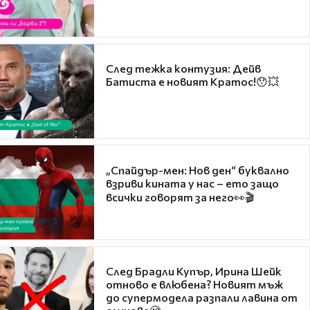
След тежка контузия: Дейв
Батиста е новият Кратос!😯💥
„Спайдър-мен: Нов ден“ буквално
взриви кината у нас – ето защо
всички говорят за него👀🎬
След Брадли Купър, Ирина Шейк
отново е влюбена? Новият мъж
до супермодела разпали лавина от