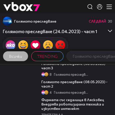
Member of
👾
Голямото преследване
СЛЕДВАЙ
30
Голямото преследване (24.04.2023) - част 1
Всички
TRENDING
Голямото преследван
09:13
Голямото преследване (08.05.2023) -
част 3
8
Голямото преследване
26:42
Голямото преследване (08.05.2023) -
част 2
4
Голямото преследване
00:06
Фирмата със седалище в Лясковец
внедрява роботизирана техника и
изкуствен интелект
ТРИТЕ ГРАДА