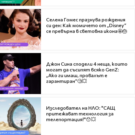
Селена Гомес празнува рождения
си ден: Как момичето от „Disney“
се превърна в световна икона🤩🎂
Джон Сина сподели 4 неща, които
могат да съсипят всяко GenZ:
„Ако ги имаш, провалът е
гарантиран“🧐💥
Изследовател на НЛО: "САЩ
притежават технология за
телепортация!"😯💥