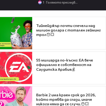
1
Голямото преследване
Тийнейджър почти спечели над
милион долара с тотален гейминг
трол😯💥
55 милиарда по-късно: EA вече
официално е собственост на
Саудитска Арабия💰
Barbie 2 има краен срок до 2026,
който трябва да спази, иначе
никога няма да се случи.😯💥