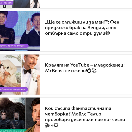
„Ще се омъжиш ли за мен?“: Фен
предложи брак на Зендая, а тя
отвърна само с три думи😅
Кралят на YouTube – младоженец:
MrBeast се ожени!💍🥰
Кой съсипа Фантастичната
четворка? Майлс Телър
проговаря десетилетие по-късно
🎬👀💥