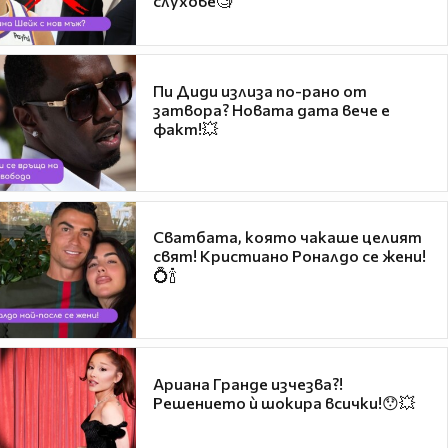
слухове🧐
Пи Диди излиза по-рано от
затвора? Новата дата вече е
факт!💥
Сватбата, която чакаше целият
свят! Кристиано Роналдо се жени!
💍🍾
Ариана Гранде изчезва?!
Решението ѝ шокира всички!😯💥