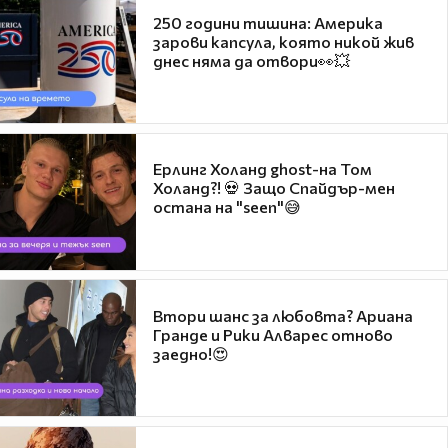
250 години тишина: Америка
зарови капсула, която никой жив
днес няма да отвори👀💥
Ерлинг Холанд ghost-на Том
Холанд?! 💀 Защо Спайдър-мен
остана на "seen"😅
Втори шанс за любовта? Ариана
Гранде и Рики Алварес отново
заедно!😍