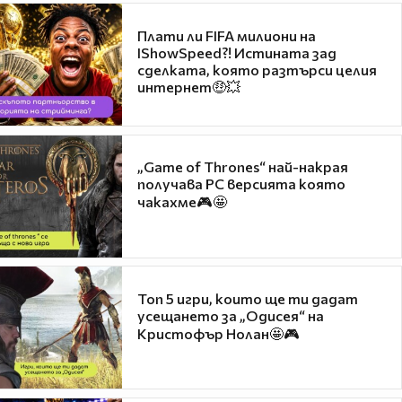
Плати ли FIFA милиони на
IShowSpeed?! Истината зад
сделката, която разтърси целия
интернет🤑💥
„Game of Thrones“ най-накрая
получава PC версията която
чакахме🎮🤩
Топ 5 игри, които ще ти дадат
усещането за „Одисея“ на
Кристофър Нолан🤩🎮