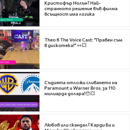
Кристофър Нолън? Най-
странното решение във филма
всъщност има логика
Theo в The Voice Cast: "Правен съм
в дискотека!" 👀💥
Съдията отложи сливането на
Paramount и Warner Bros. за 110
милиарда долара!😯💥
Любов или скандал? Карди Би и