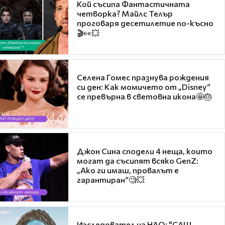
Кой съсипа Фантастичната
четворка? Майлс Телър
проговаря десетилетие по-късно
🎬👀💥
Селена Гомес празнува рождения
си ден: Как момичето от „Disney“
се превърна в световна икона🤩🎂
Джон Сина сподели 4 неща, които
могат да съсипят всяко GenZ:
„Ако ги имаш, провалът е
гарантиран“🧐💥
Изследовател на НЛО: "САЩ