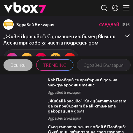
Member of
👾
Здравей България
СЛЕДВАЙ
1816
„Живей красиво”: С домашен любимец вкъщи:
Лесни трикове за чист и подреден дом
Всички
TRENDING
Здравей България
03:09
Как Пловдив се превърна в дом на
международния тенис
Здравей България
04:11
„Живей красиво”: Как цветята могат
да се превърнат в най-стилната
декорация у дома
Здравей България
09:32
След смъртоносния побой в Пловдив:
Очевидци твърдят, че сред групата