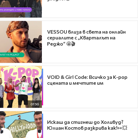
VESSOU влиза в света на онлайн
сериалите с „Кварталът на
Реджо“ 🤩🎬
VOID & Girl Code: Всичко за K-pop
сцената и мечтите им
07:50
Искаш да стигнеш до Холивуд?
Юлиан Костов разкрива как!👀💥