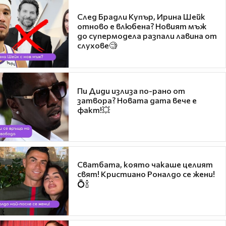
След Брадли Купър, Ирина Шейк
отново е влюбена? Новият мъж
до супермодела разпали лавина от
слухове🧐
Пи Диди излиза по-рано от
затвора? Новата дата вече е
факт!💥
Сватбата, която чакаше целият
свят! Кристиано Роналдо се жени!
💍🍾