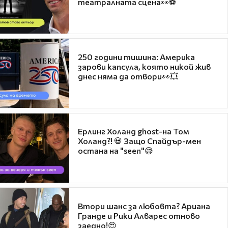
театралната сцена👀⚽
250 години тишина: Америка
зарови капсула, която никой жив
днес няма да отвори👀💥
Ерлинг Холанд ghost-на Том
Холанд?! 💀 Защо Спайдър-мен
остана на "seen"😅
Втори шанс за любовта? Ариана
Гранде и Рики Алварес отново
заедно!😍