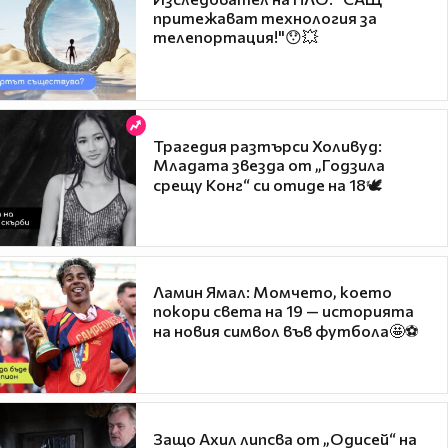
притежават технология за
телепортация!"😯💥
Трагедия разтърси Холивуд:
Младата звезда от „Годзила
срещу Конг“ си отиде на 18🕊️
Ламин Ямал: Момчето, което
покори света на 19 — историята
на новия символ във футбола🤩⚽
Защо Ахил липсва от „Одисей“ на