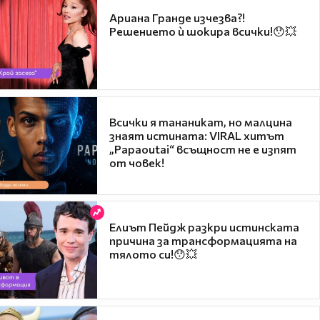
Ариана Гранде изчезва?!
Решението ѝ шокира всички!😯💥
Всички я тананикат, но малцина
знаят истината: VIRAL хитът
„Papaoutai“ всъщност не е изпят
от човек!
Елиът Пейдж разкри истинската
причина за трансформацията на
тялото си!😯💥