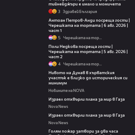
тийнейджъри е имало и момичета
3
Здравей България
19:09
Антоан Петров-Анди посреща гости |
Черешката на тортата | 6 авг. 2026 |
част 1
5
Черешката на тортата
13:03
Поли Недкова посреща гости |
Черешката на тортата | 5 авг. 2026 |
част 2
4
Черешката на тортата
05:15
Нивото на Дунав в хърватския
участък е близко до историческия си
минимум
Новините на NOVA
00:46
Израел отхвърли плана за мир в Газа
Nova News
00:46
Израел отхвърли плана за мир в Газа
Nova News
00:36
Голям пожар затвори за два часа