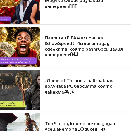
Мадука Окойе разпалиха
интернет❤️‍🔥🔥
Плати ли FIFA милиони на
IShowSpeed?! Истината зад
сделката, която разтърси целия
интернет🤑💥
„Game of Thrones“ най-накрая
получава PC версията която
чакахме🎮🤩
Топ 5 игри, които ще ти дадат
усещането за „Одисея“ на