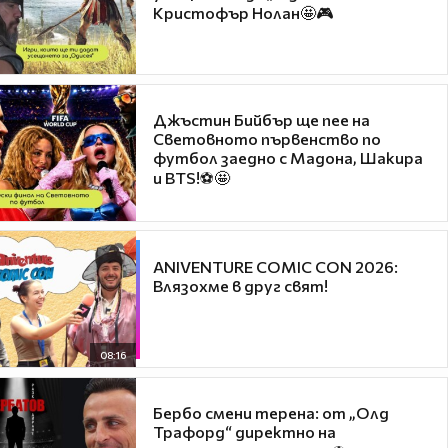
Кристофър Нолан🤩🎮
Джъстин Бийбър ще пее на
Световното първенство по
футбол заедно с Мадона, Шакира
и BTS!⚽🤩
ANIVENTURE COMIC CON 2026:
Влязохме в друг свят!
08:16
Бербо смени терена: от „Олд
Трафорд“ директно на