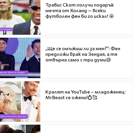
Травис Скот получи подарък
мечта от Холанд — всеки
футболен фен би го искал! 🤩
„Ще се омъжиш ли за мен?“: Фен
предложи брак на Зендая, а тя
отвърна само с три думи😅
Кралят на YouTube – младоженец:
MrBeast се ожени!💍🥰