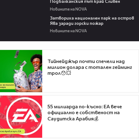
Подбалканския път край Сливен
Новините на NOVA
00:50
Затвориха национален парк на остров
Ява заради горски пожар
Новините на NOVA
Тийнейджър почти спечели над
милион долара с тотален гейминг
трол😯💥
55 милиарда по-късно: EA вече
официално е собственост на
Саудитска Арабия💰