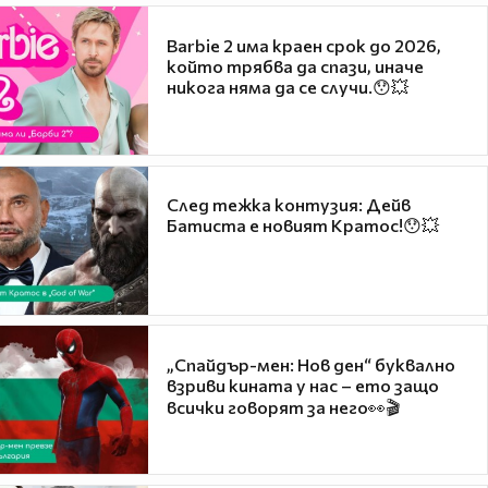
Barbie 2 има краен срок до 2026,
който трябва да спази, иначе
никога няма да се случи.😯💥
След тежка контузия: Дейв
Батиста е новият Кратос!😯💥
„Спайдър-мен: Нов ден“ буквално
взриви кината у нас – ето защо
всички говорят за него👀🎬