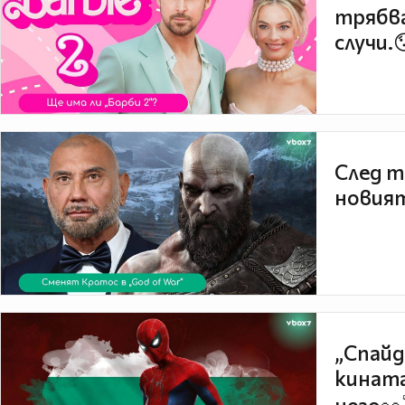
трябва
случи.
След т
новият
„Спайд
кината