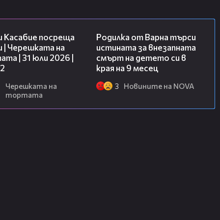
16:45
03:09
и Касабие посреща
Родилка от Варна търси
 | Черешката на
истината за внезапната
та | 31 юли 2026 |
смърт на детето си в
 2
края на 9 месец
6
Черешката на
3
Новините на NOVA
тортата