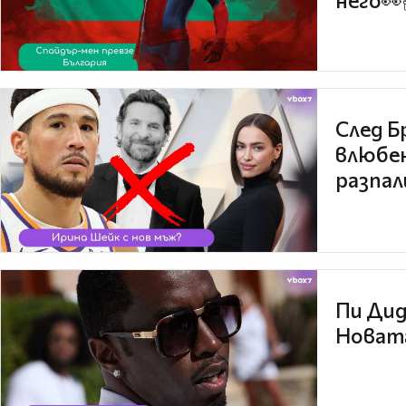
него👀
След Б
влюбен
разпал
Пи Дид
Новата