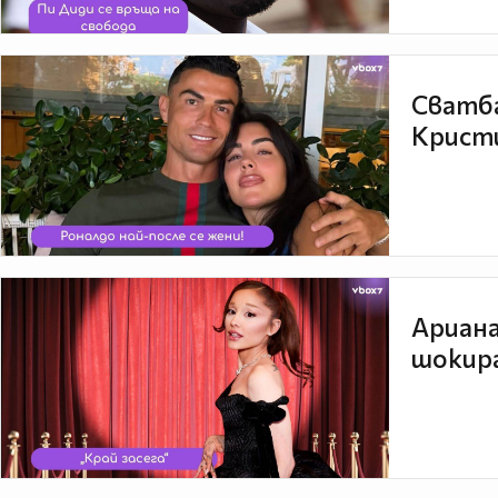
Сватба
Кристи
Ариана
шокира