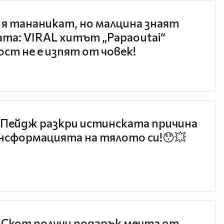
 я тананикат, но малцина знаят
та: VIRAL хитът „Papaoutai“
ст не е изпят от човек!
Пейдж разкри истинската причина
нсформацията на тялото си!😯💥
 Скот получи подарък мечта от