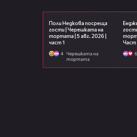
19:25
Поли Недкова посреща
Ендж
гости | Черешката на
гости
тортата | 5 авг. 2026 |
торта
част 1
Част
4
Черешката на
тортата