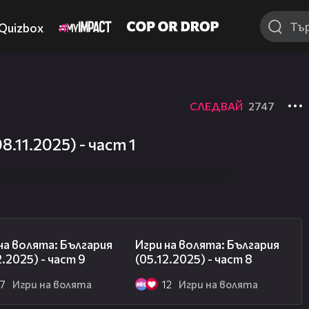
Quizbox
СЛЕДВАЙ
2747
.11.2025) - част 1
13:57
15:48
на волята: България
Игри на волята: България
2.2025) - част 9
(05.12.2025) - част 8
27
Игри на волята
12
Игри на волята