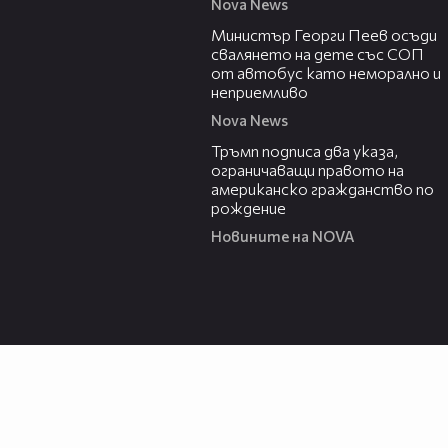
Nova News
00:31
Министър Георги Пеев осъди
свалянето на дете със СОП
от автобус като неморално и
неприемливо
Nova News
01:24
Тръмп подписа два указа,
ограничаващи правото на
американско гражданство по
рождение
Новините на NOVA