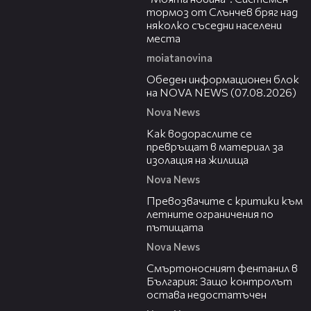
тормоз от Слънчев бряг над
няколко съседни населени
места
moiatanovina
01:10:25
Обеден информационен блок
на NOVA NEWS (07.08.2026)
Nova News
04:03
Как водораслите се
превръщат в материал за
изолация на жилища
Nova News
13:46
Превозвачите с критики към
летните ограничения по
пътищата
Nova News
13:02
Смъртоносният фентанил в
България: Защо контролът
остава недостатъчен