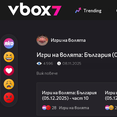
Member of
👾
Trending
Игри на волята
Игри на волята: България (08
4 596
08.11.2025
Виж повече
10:11
Игри на волята: България
Игри 
(05.12.2025) - част 10
(05.1
28
Игри на волята