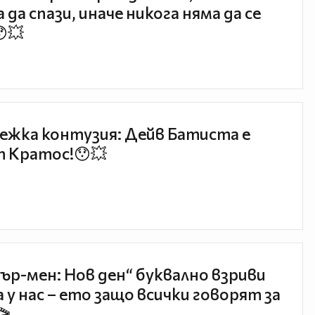
 да спази, иначе никога няма да се
😯💥
ежка контузия: Дейв Батиста е
 Кратос!😯💥
ър-мен: Нов ден“ буквално взриви
 у нас – ето защо всички говорят за