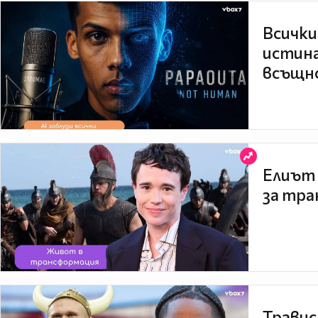
Всички
истина
всъщно
Елиът 
за тра
Травис