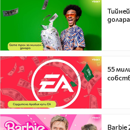
Тийней
долара
55 мил
собств
Barbie