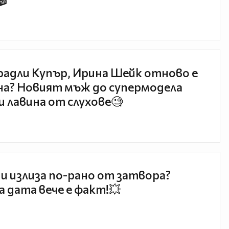
🎬
радли Купър, Ирина Шейк отново е
а? Новият мъж до супермодела
и лавина от слухове🧐
и излиза по-рано от затвора?
 дата вече е факт!💥