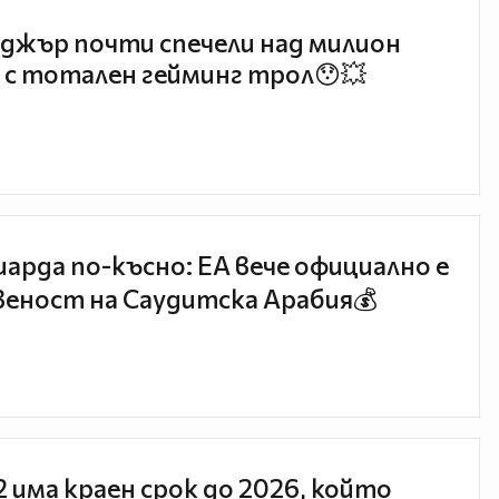
джър почти спечели над милион
 с тотален гейминг трол😯💥
иарда по-късно: EA вече официално е
еност на Саудитска Арабия💰
 2 има краен срок до 2026, който