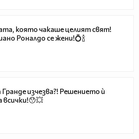
та, която чакаше целият свят!
ано Роналдо се жени!💍🍾
 Гранде изчезва?! Решението ѝ
 всички!😯💥