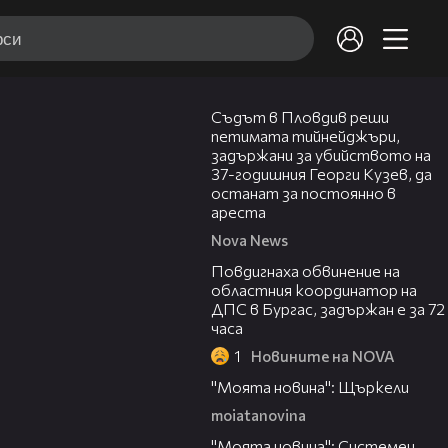
01:34
Съдът в Пловдив реши
петимата тийнейджъри,
задържани за убийството на
37-годишния Георги Кузев, да
останат за постоянно в
ареста
Nova News
05:05
Повдигнаха обвинение на
областния координатор на
ДПС в Бургас, задържан е за 72
часа
1
Новините на NOVA
00:29
"Моята новина": Щъркели
moiatanovina
00:16
"Моята новина": Системен