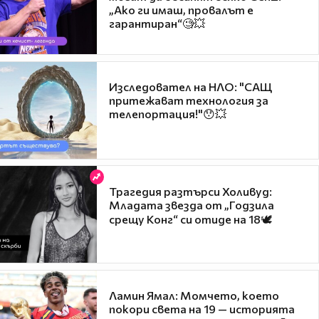
„Ако ги имаш, провалът е
гарантиран“🧐💥
Изследовател на НЛО: "САЩ
притежават технология за
телепортация!"😯💥
Трагедия разтърси Холивуд:
Младата звезда от „Годзила
срещу Конг“ си отиде на 18🕊️
Ламин Ямал: Момчето, което
покори света на 19 — историята