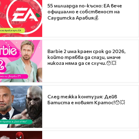
55 милиарда по-късно: EA вече
официално е собственост на
Саудитска Арабия💰
Barbie 2 има краен срок до 2026,
който трябва да спази, иначе
никога няма да се случи.😯💥
След тежка контузия: Дейв
Батиста е новият Кратос!😯💥