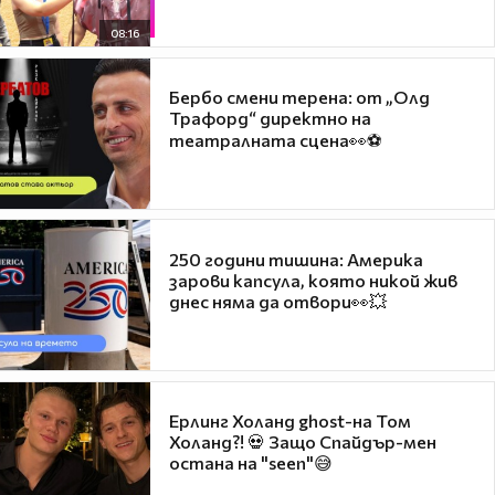
08:16
Бербо смени терена: от „Олд
Трафорд“ директно на
театралната сцена👀⚽
250 години тишина: Америка
зарови капсула, която никой жив
днес няма да отвори👀💥
Ерлинг Холанд ghost-на Том
Холанд?! 💀 Защо Спайдър-мен
остана на "seen"😅