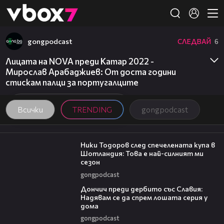
Member of
👾
gongpodcast
СЛЕДВАЙ
6
Лицата на NOVA преди Катар 2022 -
Мирослав Арабаджиев: От доста години
стискам палци за португалците
Всички
TRENDING
gongpodcast
17:33
Ники Тодоров след спечелената купа в
Шотландия: Това е най-силният ми
сезон
gongpodcast
20:02
Дончич преди дербито със Славия:
Надявам се да спрем лошата серия у
дома
gongpodcast
20:17