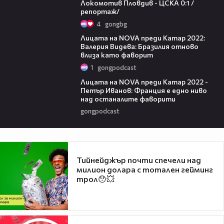
Локомотив Пловдив - ЦСКА 0:1 /
репортаж/
4
gongbg
05:56
Лицата на NOVA преди Катар 2022:
Валерия Видева: Бразилия отново
влиза като фаворит
1
gongpodcast
11:25
Лицата на NOVA преди Катар 2022 -
Петър Иванов: Франция е едно ниво
над останалите фаворити
gongpodcast
Тийнейджър почти спечели над
милион долара с тотален гейминг
трол😯💥