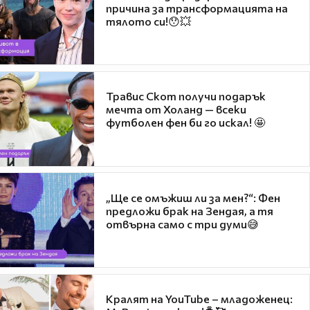
причина за трансформацията на
тялото си!😯💥
Травис Скот получи подарък
мечта от Холанд — всеки
футболен фен би го искал! 🤩
„Ще се омъжиш ли за мен?“: Фен
предложи брак на Зендая, а тя
отвърна само с три думи😅
Кралят на YouTube – младоженец: