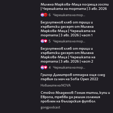
Милена Маркова-Маца посреща гости
| Черешката на тортата | 3 авг. 2026
6
Черешката на тортата
16:02
Безглутенов хляб от трици и
хърватски десерт от Милена
Маркова-Маца | Черешката на
тортата | 3 авг. 2026 | част 1
5
Черешката на тортата
15:35
Безглутенов хляб от трици и
хърватски десерт от Милена
Маркова-Маца | Черешката на
тортата | 3 авг. 2026 | част 2
4
Черешката на тортата
12:06
Григор Димитров отпадна още след
първия си мач на Sofia Open 2022
Новините на NOVA
10:45
Стойчо Младенов: Гоним титли, купи и
Европа, трябва да решим големия
проблем на българския футбол
gongpodcast
04:09