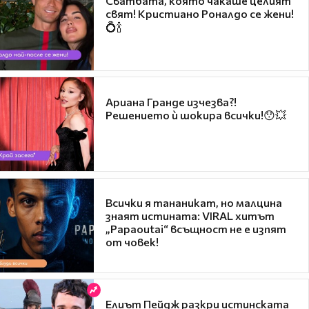
Сватбата, която чакаше целият
свят! Кристиано Роналдо се жени!
💍🍾
Ариана Гранде изчезва?!
Решението ѝ шокира всички!😯💥
Всички я тананикат, но малцина
знаят истината: VIRAL хитът
„Papaoutai“ всъщност не е изпят
от човек!
Елиът Пейдж разкри истинската