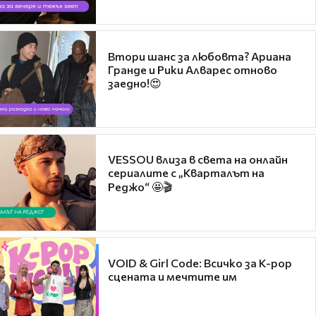
Втори шанс за любовта? Ариана
Гранде и Рики Алварес отново
заедно!😍
VESSOU влиза в света на онлайн
сериалите с „Кварталът на
Реджо“ 🤩🎬
VOID & Girl Code: Всичко за K-pop
сцената и мечтите им