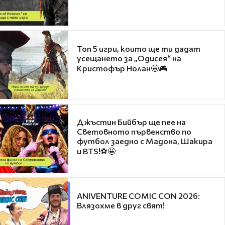
Топ 5 игри, които ще ти дадат
усещането за „Одисея“ на
Кристофър Нолан🤩🎮
Джъстин Бийбър ще пее на
Световното първенство по
футбол заедно с Мадона, Шакира
и BTS!⚽🤩
ANIVENTURE COMIC CON 2026:
Влязохме в друг свят!