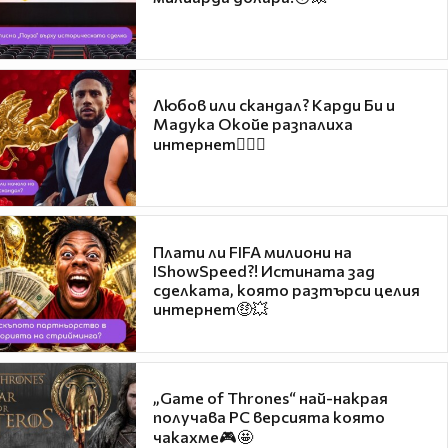
Любов или скандал? Карди Би и
Мадука Окойе разпалиха
интернет❤️‍🔥🔥
Плати ли FIFA милиони на
IShowSpeed?! Истината зад
сделката, която разтърси целия
интернет🤑💥
„Game of Thrones“ най-накрая
получава PC версията която
чакахме🎮🤩