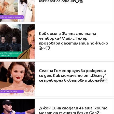
MrBeast се ожени!💍🥰
Кой съсипа Фантастичната
четворка? Майлс Телър
проговаря десетилетие по-късно
🎬👀💥
Селена Гомес празнува рождения
си ден: Как момичето от „Disney“
се превърна в световна икона🤩🎂
Джон Сина сподели 4 неща, които
могат да съсипят всяко GenZ: