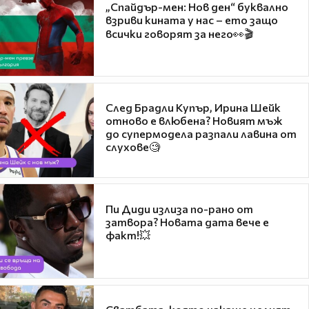
„Спайдър-мен: Нов ден“ буквално
взриви кината у нас – ето защо
всички говорят за него👀🎬
След Брадли Купър, Ирина Шейк
отново е влюбена? Новият мъж
до супермодела разпали лавина от
слухове🧐
Пи Диди излиза по-рано от
затвора? Новата дата вече е
факт!💥