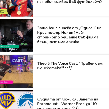
на новия символ във футбола🤩⚽
Защо Ахил липсва от „Одисей“ на
Кристофър Нолън? Най-
странното решение във филма
всъщност има логика
Theo в The Voice Cast: "Правен съм
в дискотека!" 👀💥
Съдията отложи сливането на
Paramount и Warner Bros. за 110
милиарда долара!😯💥