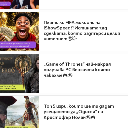
Плати ли FIFA милиони на
IShowSpeed?! Истината зад
сделката, която разтърси целия
интернет🤑💥
„Game of Thrones“ най-накрая
получава PC версията която
чакахме🎮🤩
Топ 5 игри, които ще ти дадат
усещането за „Одисея“ на
Кристофър Нолан🤩🎮