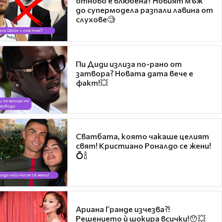
отново е влюбена? Новият мъж
до супермодела разпали лавина от
слухове🧐
Пи Диди излиза по-рано от
затвора? Новата дата вече е
факт!💥
Сватбата, която чакаше целият
свят! Кристиано Роналдо се жени!
💍🍾
Ариана Гранде изчезва?!
Решението ѝ шокира всички!😯💥