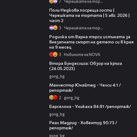
7
Черешката на тортата
13:03
Поли Недкова посреща гости |
Черешката на тортата | 5 авг. 2026 |
част 2
3
Черешката на тортата
03:09
Родилка от Варна търси истината за
внезапната смърт на детето си в края
на 9 месец
3
Новините на NOVA
24:21
Втора Бундеслига: Обзор на кръга
(24.05.2023)
gong_bg
12:48
Манчестър Юнайтед - Челси 4:1 /
репортаж/
2
gong_bg
03:51
Барселона - Уникаха 84:81 /репортаж/
gong_bg
05:44
Реал Мадрид - Ховентуд 90:73 /
репортаж/
gong_bg