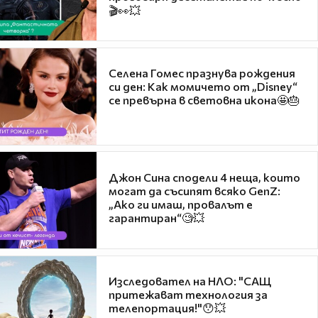
🎬👀💥
Селена Гомес празнува рождения
си ден: Как момичето от „Disney“
се превърна в световна икона🤩🎂
Джон Сина сподели 4 неща, които
могат да съсипят всяко GenZ:
„Ако ги имаш, провалът е
гарантиран“🧐💥
Изследовател на НЛО: "САЩ
притежават технология за
телепортация!"😯💥