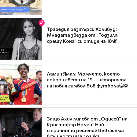
Трагедия разтърси Холивуд:
Младата звезда от „Годзила
срещу Конг“ си отиде на 18🕊️
Ламин Ямал: Момчето, което
покори света на 19 — историята
на новия символ във футбола🤩⚽
Защо Ахил липсва от „Одисей“ на
Кристофър Нолън? Най-
странното решение във филма
всъщност има логика