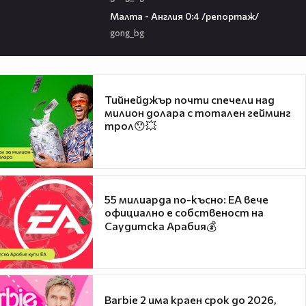
07:03
Малта - Англия 0:4 /репортаж/
gong_bg
Тийнейджър почти спечели над
милион долара с тотален гейминг
трол😯💥
55 милиарда по-късно: EA вече
официално е собственост на
Саудитска Арабия💰
Barbie 2 има краен срок до 2026,