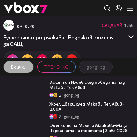
Member of
👾
gong_bg
СЛЕДВАЙ
1256
Еуфорията продължава - Везенков отлетя
за САЩ
Всички
TRENDING
gong_bg
06:38
Валентин Илиев след победата над
Макаби Тел Авив
2
gong_bg
02:27
Жоел Цварц след Макаби Тел Авив -
ЦСКА
2
gong_bg
14:06
Оценките на Милена Маркова-Маца |
Черешката на тортата | 3 авг. 2026