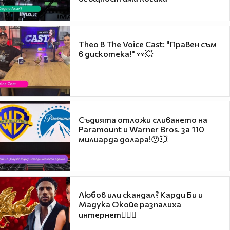
Theo в The Voice Cast: "Правен съм
в дискотека!" 👀💥
Съдията отложи сливането на
Paramount и Warner Bros. за 110
милиарда долара!😯💥
Любов или скандал? Карди Би и
Мадука Окойе разпалиха
интернет❤️‍🔥🔥