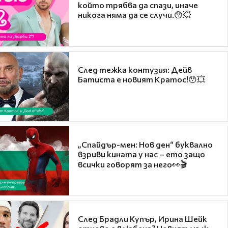
който трябва да спази, иначе
никога няма да се случи.😯💥
След тежка контузия: Дейв
Батиста е новият Кратос!😯💥
„Спайдър-мен: Нов ден“ буквално
взриви кината у нас – ето защо
всички говорят за него👀🎬
След Брадли Купър, Ирина Шейк