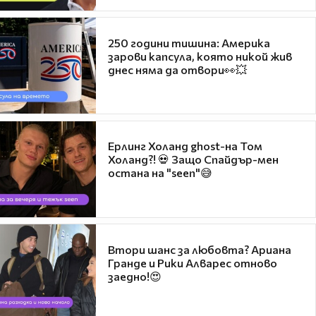
250 години тишина: Америка
зарови капсула, която никой жив
днес няма да отвори👀💥
Ерлинг Холанд ghost-на Том
Холанд?! 💀 Защо Спайдър-мен
остана на "seen"😅
Втори шанс за любовта? Ариана
Гранде и Рики Алварес отново
заедно!😍