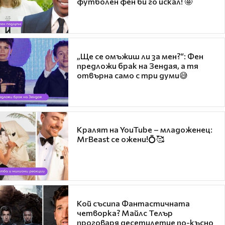
футболен фен би го искал! 🤩
„Ще се омъжиш ли за мен?“: Фен
предложи брак на Зендая, а тя
отвърна само с три думи😅
Кралят на YouTube – младоженец:
MrBeast се ожени!💍🥰
Кой съсипа Фантастичната
четворка? Майлс Телър
проговаря десетилетие по-късно