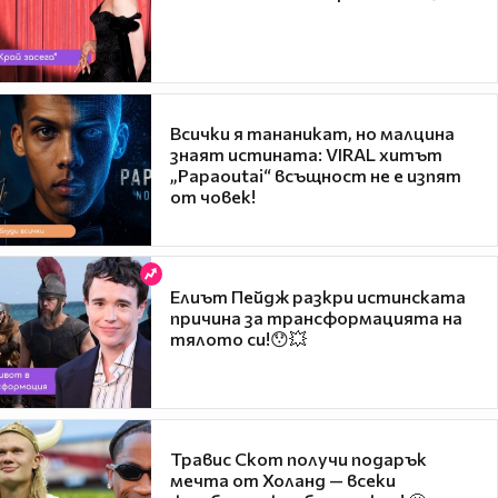
Всички я тананикат, но малцина
знаят истината: VIRAL хитът
„Papaoutai“ всъщност не е изпят
от човек!
Елиът Пейдж разкри истинската
причина за трансформацията на
тялото си!😯💥
Травис Скот получи подарък
мечта от Холанд — всеки