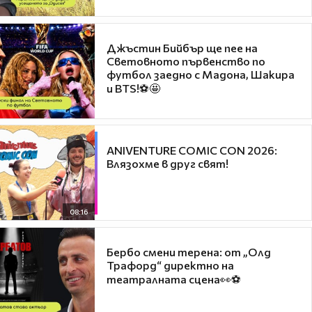
Джъстин Бийбър ще пее на
Световното първенство по
футбол заедно с Мадона, Шакира
и BTS!⚽🤩
ANIVENTURE COMIC CON 2026:
Влязохме в друг свят!
08:16
Бербо смени терена: от „Олд
Трафорд“ директно на
театралната сцена👀⚽