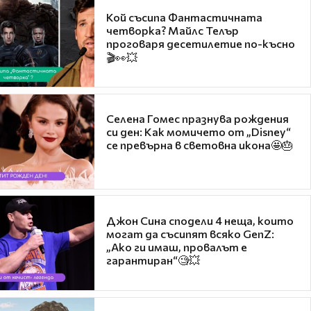
Кой съсипа Фантастичната
четворка? Майлс Телър
проговаря десетилетие по-късно
🎬👀💥
Селена Гомес празнува рождения
си ден: Как момичето от „Disney“
се превърна в световна икона🤩🎂
Джон Сина сподели 4 неща, които
могат да съсипят всяко GenZ:
„Ако ги имаш, провалът е
гарантиран“🧐💥