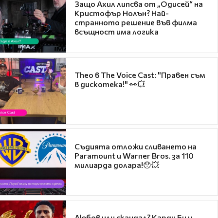
Защо Ахил липсва от „Одисей“ на
Кристофър Нолън? Най-
странното решение във филма
всъщност има логика
Theo в The Voice Cast: "Правен съм
в дискотека!" 👀💥
Съдията отложи сливането на
Paramount и Warner Bros. за 110
милиарда долара!😯💥
Любов или скандал? Карди Би и