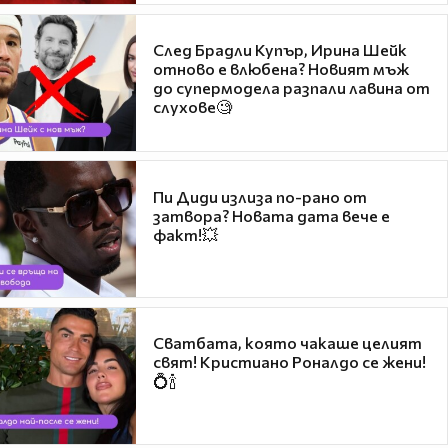
След Брадли Купър, Ирина Шейк
отново е влюбена? Новият мъж
до супермодела разпали лавина от
слухове🧐
Пи Диди излиза по-рано от
затвора? Новата дата вече е
факт!💥
Сватбата, която чакаше целият
свят! Кристиано Роналдо се жени!
💍🍾