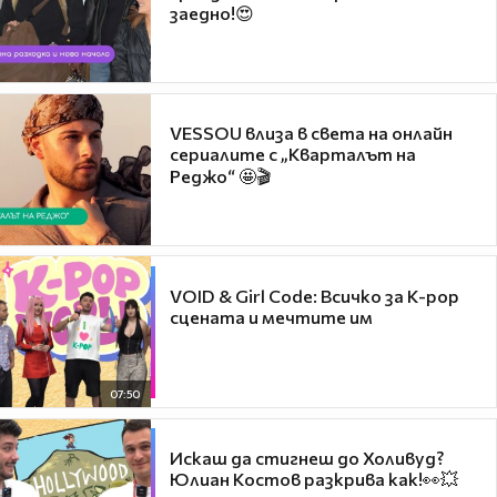
заедно!😍
VESSOU влиза в света на онлайн
сериалите с „Кварталът на
Реджо“ 🤩🎬
VOID & Girl Code: Всичко за K-pop
сцената и мечтите им
07:50
Искаш да стигнеш до Холивуд?
Юлиан Костов разкрива как!👀💥