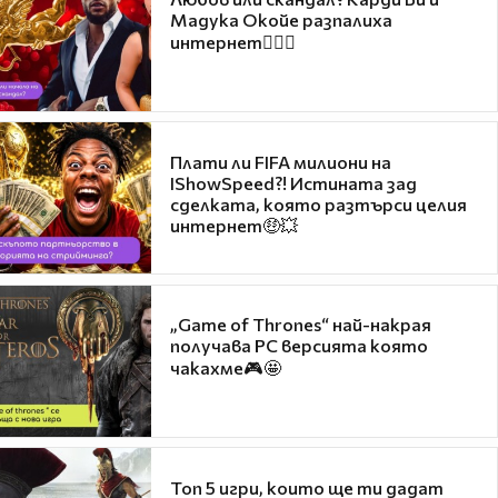
Мадука Окойе разпалиха
интернет❤️‍🔥🔥
Плати ли FIFA милиони на
IShowSpeed?! Истината зад
сделката, която разтърси целия
интернет🤑💥
„Game of Thrones“ най-накрая
получава PC версията която
чакахме🎮🤩
Топ 5 игри, които ще ти дадат