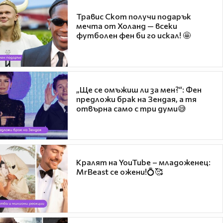
Травис Скот получи подарък
мечта от Холанд — всеки
футболен фен би го искал! 🤩
„Ще се омъжиш ли за мен?“: Фен
предложи брак на Зендая, а тя
отвърна само с три думи😅
Кралят на YouTube – младоженец:
MrBeast се ожени!💍🥰