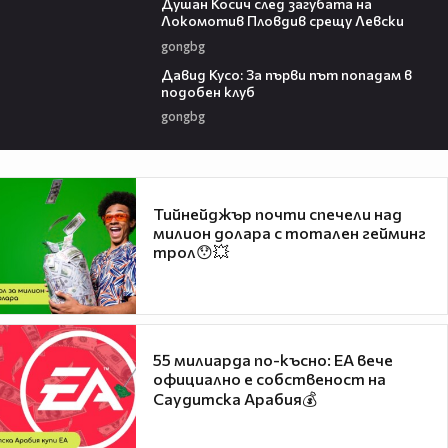
Душан Косич след загубата на
Локомотив Пловдив срещу Левски
gongbg
02:30
Давид Кусо: За първи път попадам в
подобен клуб
gongbg
Тийнейджър почти спечели над
милион долара с тотален гейминг
трол😯💥
55 милиарда по-късно: EA вече
официално е собственост на
Саудитска Арабия💰