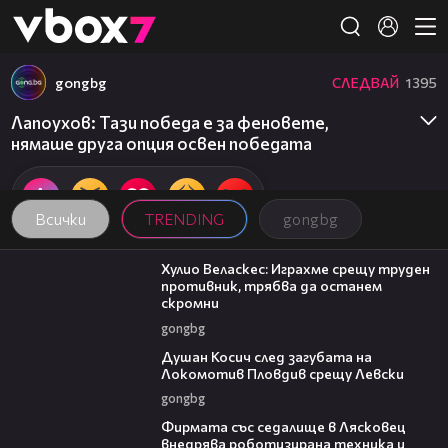
Member of
👾
gongbg
СЛЕДВАЙ
1395
Лапоухов: Тази победа е за феновете,
нямаше друга опция освен победата
Всички
TRENDING
gongbg
07:38
Хулио Веласкес: Играхме срещу труден
противник, трябва да останем
скромни
gongbg
03:47
Душан Косич след загубата на
Локомотив Пловдив срещу Левски
gongbg
00:06
Фирмата със седалище в Лясковец
внедрява роботизирана техника и