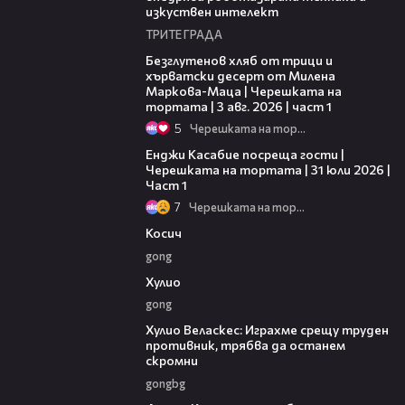
изкуствен интелект
ТРИТЕ ГРАДА
16:02
Безглутенов хляб от трици и
хърватски десерт от Милена
Маркова-Маца | Черешката на
тортата | 3 авг. 2026 | част 1
5
Черешката на тортата
10:44
Енджи Касабие посреща гости |
Черешката на тортата | 31 юли 2026 |
Част 1
7
Черешката на тортата
10:17
Косич
gong
09:40
Хулио
gong
07:38
Хулио Веласкес: Играхме срещу труден
противник, трябва да останем
скромни
gongbg
03:47