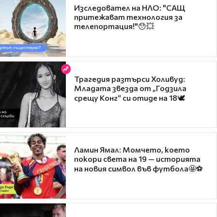
Изследовател на НЛО: "САЩ
притежават технология за
телепортация!"😯💥
Трагедия разтърси Холивуд:
Младата звезда от „Годзила
срещу Конг“ си отиде на 18🕊️
Ламин Ямал: Момчето, което
покори света на 19 — историята
на новия символ във футбола🤩⚽