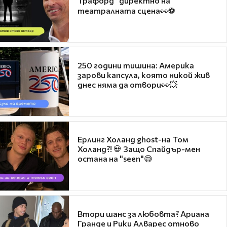
Трафорд“ директно на
театралната сцена👀⚽
250 години тишина: Америка
зарови капсула, която никой жив
днес няма да отвори👀💥
Ерлинг Холанд ghost-на Том
Холанд?! 💀 Защо Спайдър-мен
остана на "seen"😅
Втори шанс за любовта? Ариана
Гранде и Рики Алварес отново