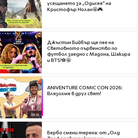
усещането за „Одисея“ на
Кристофър Нолан🤩🎮
Джъстин Бийбър ще пее на
Световното първенство по
футбол заедно с Мадона, Шакира
и BTS!⚽🤩
ANIVENTURE COMIC CON 2026:
Влязохме в друг свят!
08:16
Бербо смени терена: от „Олд