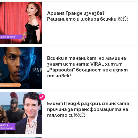
Ариана Гранде изчезва?!
Решението ѝ шокира всички!😯💥
Всички я тананикат, но малцина
знаят истината: VIRAL хитът
„Papaoutai“ всъщност не е изпят
от човек!
Елиът Пейдж разкри истинската
причина за трансформацията на
тялото си!😯💥