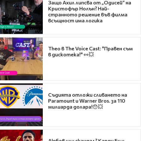
Защо Ахил липсва от „Одисей“ на
Кристофър Нолън? Най-
странното решение във филма
всъщност има логика
Theo в The Voice Cast: "Правен съм
в дискотека!" 👀💥
Съдията отложи сливането на
Paramount и Warner Bros. за 110
милиарда долара!😯💥
Любов или скандал? Карди Би и