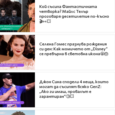
Кой съсипа Фантастичната
четворка? Майлс Телър
проговаря десетилетие по-късно
🎬👀💥
Селена Гомес празнува рождения
си ден: Как момичето от „Disney“
се превърна в световна икона🤩🎂
Джон Сина сподели 4 неща, които
могат да съсипят всяко GenZ:
„Ако ги имаш, провалът е
гарантиран“🧐💥