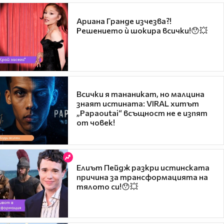
Ариана Гранде изчезва?!
Решението ѝ шокира всички!😯💥
Всички я тананикат, но малцина
знаят истината: VIRAL хитът
„Papaoutai“ всъщност не е изпят
от човек!
Елиът Пейдж разкри истинската
причина за трансформацията на
тялото си!😯💥