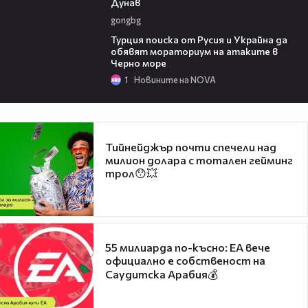
Дунав
gongbg
03:02
Турция поиска от Русия и Украйна да
обявят мораториум на атаките в
Черно море
1
Новините на NOVA
Тийнейджър почти спечели над
милион долара с тотален гейминг
трол😯💥
55 милиарда по-късно: EA вече
официално е собственост на
Саудитска Арабия💰