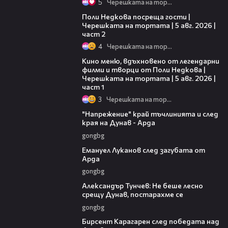
5
Черешката на тортата
13:03
Поли Недкова посреща гости |
Черешката на тортата | 5 авг. 2026 |
част 2
4
Черешката на тортата
15:39
Кино меню, вдъхновено от легендарни
филми и творци от Поли Недкова |
Черешката на тортата | 5 авг. 2026 |
част 1
3
Черешката на тортата
00:37
"Напрежение" край тъчлинията и след
края на Дунав - Арда
gongbg
03:53
Емануел Луканов след загубата от
Арда
gongbg
02:50
Александър Тунчев: Не беше лесно
срещу Дунав, постарахме се
gongbg
02:39
Бирсент Карагарен след победата над