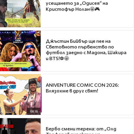
усещането за „Одисея“ на
Кристофър Нолан🤩🎮
Джъстин Бийбър ще пее на
Световното първенство по
футбол заедно с Мадона, Шакира
и BTS!⚽🤩
ANIVENTURE COMIC CON 2026:
Влязохме в друг свят!
08:16
Бербо смени терена: от „Олд