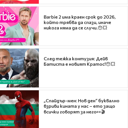
Barbie 2 има краен срок до 2026,
който трябва да спази, иначе
никога няма да се случи.😯💥
След тежка контузия: Дейв
Батиста е новият Кратос!😯💥
„Спайдър-мен: Нов ден“ буквално
взриви кината у нас – ето защо
всички говорят за него👀🎬