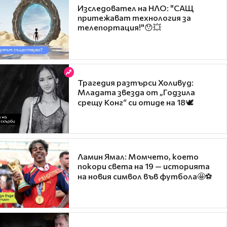
Изследовател на НЛО: "САЩ
притежават технология за
телепортация!"😯💥
Трагедия разтърси Холивуд:
Младата звезда от „Годзила
срещу Конг“ си отиде на 18🕊️
Ламин Ямал: Момчето, което
покори света на 19 — историята
на новия символ във футбола🤩⚽