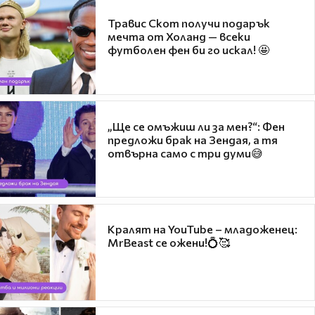
Травис Скот получи подарък
мечта от Холанд — всеки
футболен фен би го искал! 🤩
„Ще се омъжиш ли за мен?“: Фен
предложи брак на Зендая, а тя
отвърна само с три думи😅
Кралят на YouTube – младоженец:
MrBeast се ожени!💍🥰