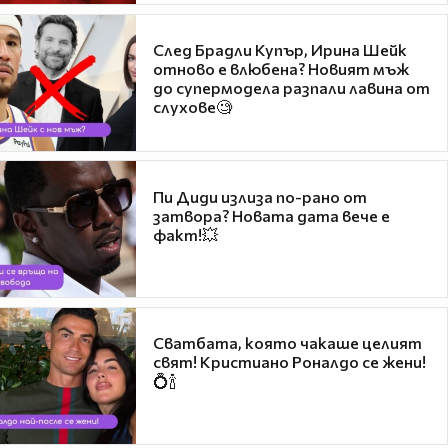
След Брадли Купър, Ирина Шейк
отново е влюбена? Новият мъж
до супермодела разпали лавина от
слухове🧐
Пи Диди излиза по-рано от
затвора? Новата дата вече е
факт!💥
Сватбата, която чакаше целият
свят! Кристиано Роналдо се жени!
💍🍾