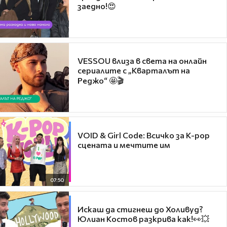
заедно!😍
VESSOU влиза в света на онлайн
сериалите с „Кварталът на
Реджо“ 🤩🎬
VOID & Girl Code: Всичко за K-pop
сцената и мечтите им
07:50
Искаш да стигнеш до Холивуд?
Юлиан Костов разкрива как!👀💥