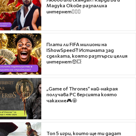
Мадука Окойе разпалиха
интернет❤️‍🔥🔥
Плати ли FIFA милиони на
IShowSpeed?! Истината зад
сделката, която разтърси целия
интернет🤑💥
„Game of Thrones“ най-накрая
получава PC версията която
чакахме🎮🤩
Топ 5 игри, които ще ти дадат