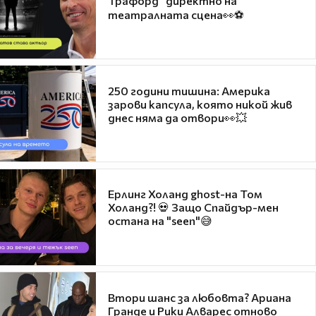
Трафорд“ директно на
театралната сцена👀⚽
250 години тишина: Америка
зарови капсула, която никой жив
днес няма да отвори👀💥
Ерлинг Холанд ghost-на Том
Холанд?! 💀 Защо Спайдър-мен
остана на "seen"😅
Втори шанс за любовта? Ариана
Гранде и Рики Алварес отново