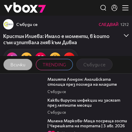
Member of
👾
Събуди се
СЛЕДВАЙ
1212
Кристин Илиева: Имало е моменти, в които
съм изпитвала гняв към Дивна
Всички
TRENDING
Събуди се
05:03
Магията Лондон: Английската
столица през погледа на младите
Събуди се
03:37
Какви вирусни инфекции ни засягат
през летните месеци
Събуди се
20:17
Милена Маркова-Маца посреща гости
| Черешката на тортата | 3 авг. 2026