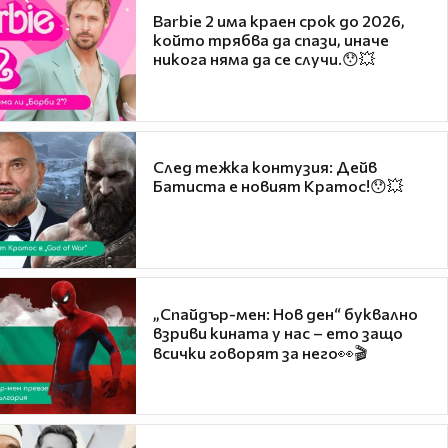
Barbie 2 има краен срок до 2026,
който трябва да спази, иначе
никога няма да се случи.😯💥
След тежка контузия: Дейв
Батиста е новият Кратос!😯💥
„Спайдър-мен: Нов ден“ буквално
взриви кината у нас – ето защо
всички говорят за него👀🎬