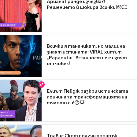
Ариана Гранде изчезва?!
Решението ѝ шокира всички!😯💥
Всички я тананикат, но малцина
знаят истината: VIRAL хитът
„Papaoutai“ всъщност не е изпят
от човек!
Елиът Пейдж разкри истинската
причина за трансформацията на
тялото си!😯💥
Травис Скот получи подарък