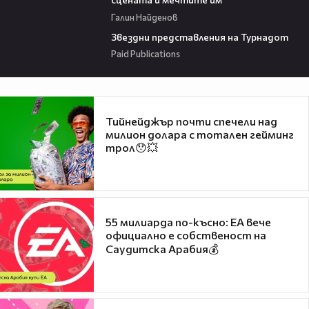
Галин Найденов
00:32
Звездни представления на Турнадот
Paid Publications
Тийнейджър почти спечели над
милион долара с тотален гейминг
трол😯💥
55 милиарда по-късно: EA вече
официално е собственост на
Саудитска Арабия💰