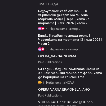
ТРИТЕ ГРАДА
15:35
Безглутенов хляб от трици и
хърватски десерт от Милена
Маркова-Маца | Черешката на
тортата | 3 авг. 2026 | част 2
4
Черешката на тортата
16:45
Енджи Касабие посреща гости |
Черешката на тортата | 31 юли 2026 |
Част 2
6
Черешката на тортата
00:30
OPERA_VARNA-NORMA
Paid Publications
00:38
64 години без най-голямата икона на
XX век: Мерилин Монро от фабриката
до кориците на списанията
1
Новините на NOVA
00:31
OPERA VARNA ERMONELA JAHO
Paid Publications
07:50
VOID & Girl Code: Всичко за K-pop
сцената и мечтите им