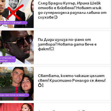
След Брадли Купър, Ирина Шейк
отново е влюбена? Новият мъж
до супермодела разпали лавина от
слухове🧐
Пи Диди излиза по-рано от
затвора? Новата дата вече е
факт!💥
Сватбата, която чакаше целият
свят! Кристиано Роналдо се жени!
💍🍾