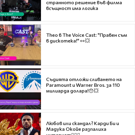
странното решение във филма
всъщност има логика
Theo в The Voice Cast: "Правен съм
в дискотека!" 👀💥
Съдията отложи сливането на
Paramount и Warner Bros. за 110
милиарда долара!😯💥
Любов или скандал? Карди Би и
Мадука Окойе разпалиха
интернет❤️‍🔥🔥