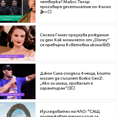
четворка? Майлс Телър
проговаря десетилетие по-късно
🎬👀💥
Селена Гомес празнува рождения
си ден: Как момичето от „Disney“
се превърна в световна икона🤩🎂
Джон Сина сподели 4 неща, които
могат да съсипят всяко GenZ:
„Ако ги имаш, провалът е
гарантиран“🧐💥
Изследовател на НЛО: "САЩ
притежават технология за