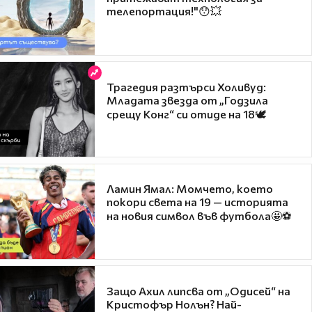
телепортация!"😯💥
Трагедия разтърси Холивуд:
Младата звезда от „Годзила
срещу Конг“ си отиде на 18🕊️
Ламин Ямал: Момчето, което
покори света на 19 — историята
на новия символ във футбола🤩⚽
Защо Ахил липсва от „Одисей“ на
Кристофър Нолън? Най-