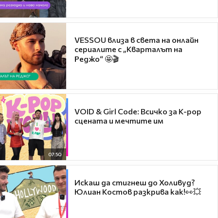
VESSOU влиза в света на онлайн
сериалите с „Кварталът на
Реджо“ 🤩🎬
VOID & Girl Code: Всичко за K-pop
сцената и мечтите им
07:50
Искаш да стигнеш до Холивуд?
Юлиан Костов разкрива как!👀💥