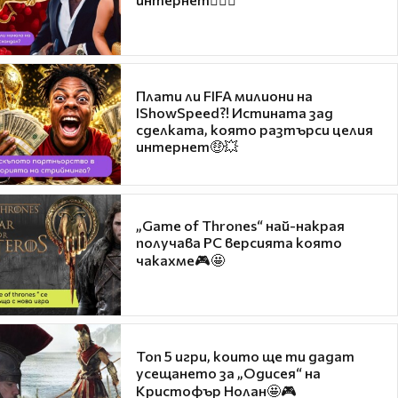
Плати ли FIFA милиони на
IShowSpeed?! Истината зад
сделката, която разтърси целия
интернет🤑💥
„Game of Thrones“ най-накрая
получава PC версията която
чакахме🎮🤩
Топ 5 игри, които ще ти дадат
усещането за „Одисея“ на
Кристофър Нолан🤩🎮