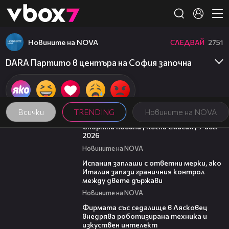
Member of
👾
Новините на NOVA
СЛЕДВАЙ
2751
DARA Партито в центъра на София започна
Всички
TRENDING
Новините на NOVA
03:46
Спортни новини | Късна емисия | 7 авг.
2026
Новините на NOVA
00:51
Испания заплаши с ответни мерки, ако
Италия запази граничния контрол
между двете държави
Новините на NOVA
00:06
Фирмата със седалище в Лясковец
внедрява роботизирана техника и
изкуствен интелект