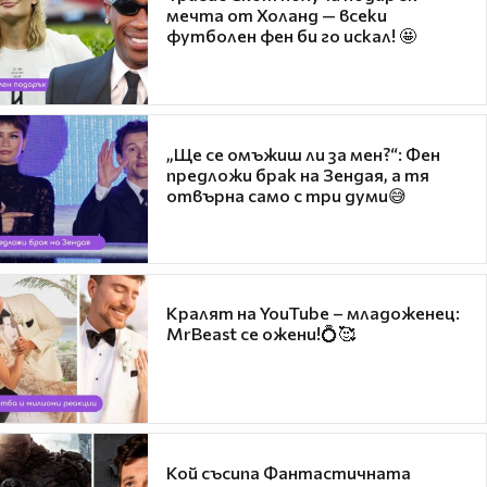
мечта от Холанд — всеки
футболен фен би го искал! 🤩
„Ще се омъжиш ли за мен?“: Фен
предложи брак на Зендая, а тя
отвърна само с три думи😅
Кралят на YouTube – младоженец:
MrBeast се ожени!💍🥰
Кой съсипа Фантастичната