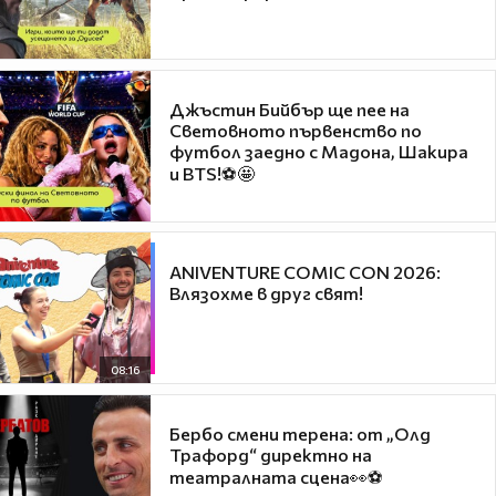
Джъстин Бийбър ще пее на
Световното първенство по
футбол заедно с Мадона, Шакира
и BTS!⚽🤩
ANIVENTURE COMIC CON 2026:
Влязохме в друг свят!
08:16
Бербо смени терена: от „Олд
Трафорд“ директно на
театралната сцена👀⚽