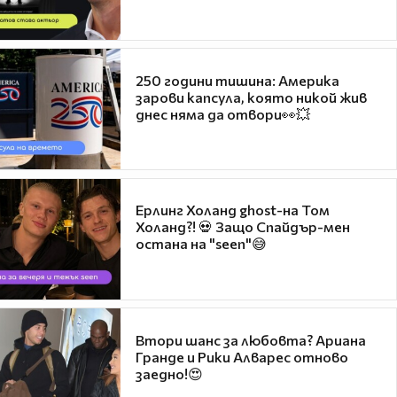
250 години тишина: Америка
зарови капсула, която никой жив
днес няма да отвори👀💥
Ерлинг Холанд ghost-на Том
Холанд?! 💀 Защо Спайдър-мен
остана на "seen"😅
Втори шанс за любовта? Ариана
Гранде и Рики Алварес отново
заедно!😍