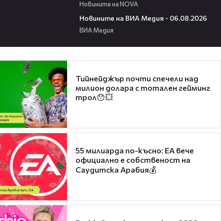
Новините на NOVA
22:43
Новините на ВИА Медия - 06.08.2026
ВИА Медия
Тийнейджър почти спечели над
милион долара с тотален гейминг
трол😯💥
55 милиарда по-късно: EA вече
официално е собственост на
Саудитска Арабия💰