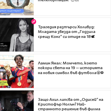
Трагедия разтърси Холивуд:
Младата звезда от „Годзила
срещу Конг“ си отиде на 18🕊️
Ламин Ямал: Момчето, което
покори света на 19 — историята
на новия символ във футбола🤩⚽
Защо Ахил липсва от „Одисей“ на
Кристофър Нолън? Най-
странното решение във филма