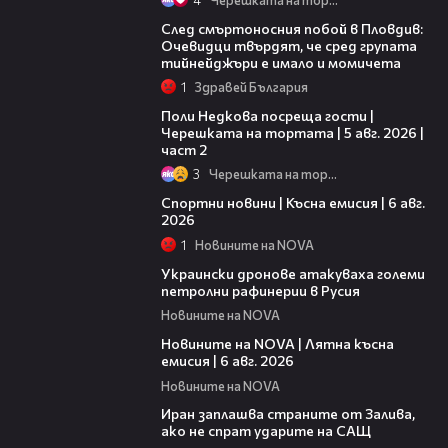
09:32
След смъртоносния побой в Пловдив:
Очевидци твърдят, че сред групата
тийнейджъри е имало и момичета
1
Здравей България
13:03
Поли Недкова посреща гости |
Черешката на тортата | 5 авг. 2026 |
част 2
3
Черешката на тортата
04:51
Спортни новини | Късна емисия | 6 авг.
2026
1
Новините на NOVA
00:41
Украински дронове атакуваха големи
петролни рафинерии в Русия
Новините на NOVA
20:26
Новините на NOVA | Лятна късна
емисия | 6 авг. 2026
Новините на NOVA
00:41
Иран заплашва страните от Залива,
ако не спрат ударите на САЩ