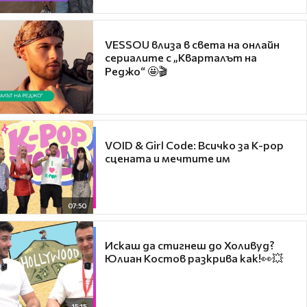
VESSOU влиза в света на онлайн
сериалите с „Кварталът на
Реджо“ 🤩🎬
VOID & Girl Code: Всичко за K-pop
сцената и мечтите им
07:50
Искаш да стигнеш до Холивуд?
Юлиан Костов разкрива как!👀💥
15:15