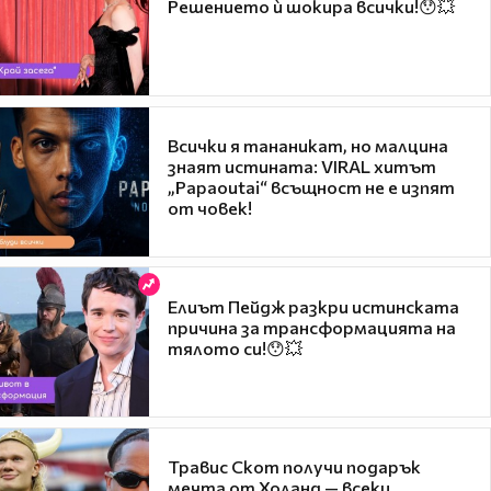
Решението ѝ шокира всички!😯💥
Всички я тананикат, но малцина
знаят истината: VIRAL хитът
„Papaoutai“ всъщност не е изпят
от човек!
Елиът Пейдж разкри истинската
причина за трансформацията на
тялото си!😯💥
Травис Скот получи подарък
мечта от Холанд — всеки