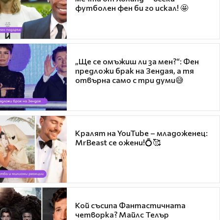
футболен фен би го искал! 🤩
„Ще се омъжиш ли за мен?“: Фен
предложи брак на Зендая, а тя
отвърна само с три думи😅
Кралят на YouTube – младоженец:
MrBeast се ожени!💍🥰
Кой съсипа Фантастичната
четворка? Майлс Телър