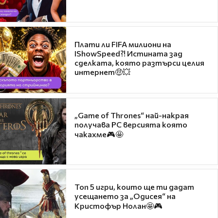
Плати ли FIFA милиони на
IShowSpeed?! Истината зад
сделката, която разтърси целия
интернет🤑💥
„Game of Thrones“ най-накрая
получава PC версията която
чакахме🎮🤩
Топ 5 игри, които ще ти дадат
усещането за „Одисея“ на
Кристофър Нолан🤩🎮