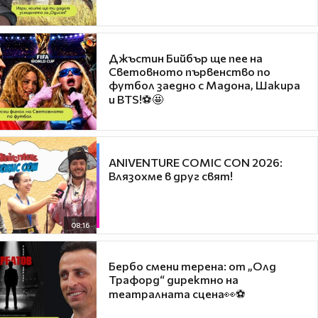
Джъстин Бийбър ще пее на
Световното първенство по
футбол заедно с Мадона, Шакира
и BTS!⚽🤩
ANIVENTURE COMIC CON 2026:
Влязохме в друг свят!
08:16
Бербо смени терена: от „Олд
Трафорд“ директно на
театралната сцена👀⚽