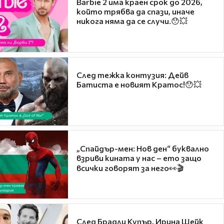
Barbie 2 има краен срок до 2026,
който трябва да спази, иначе
никога няма да се случи.😯💥
След тежка контузия: Дейв
Батиста е новият Кратос!😯💥
„Спайдър-мен: Нов ден“ буквално
взриви кината у нас – ето защо
всички говорят за него👀🎬
След Брадли Купър, Ирина Шейк