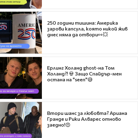
250 години тишина: Америка
зарови капсула, която никой жив
днес няма да отвори👀💥
Ерлинг Холанд ghost-на Том
Холанд?! 💀 Защо Спайдър-мен
остана на "seen"😅
Втори шанс за любовта? Ариана
Гранде и Рики Алварес отново
заедно!😍