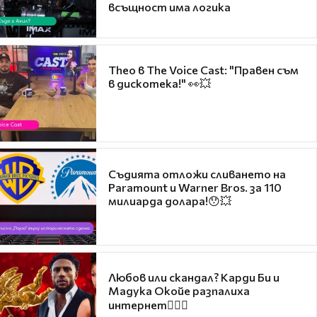
всъщност има логика
Theo в The Voice Cast: "Правен съм
в дискотека!" 👀💥
Съдията отложи сливането на
Paramount и Warner Bros. за 110
милиарда долара!😯💥
Любов или скандал? Карди Би и
Мадука Окойе разпалиха
интернет❤️‍🔥🔥