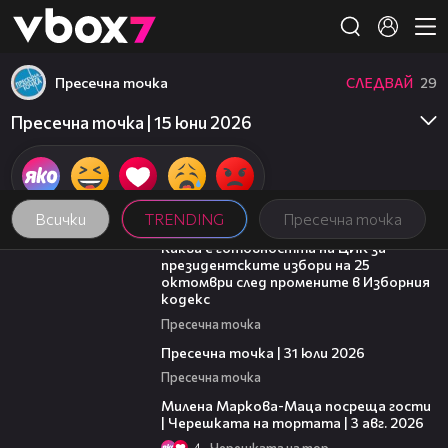
Member of
👾
Пресечна точка
СЛЕДВАЙ
29
Пресечна точка | 15 юни 2026
Всички
TRENDING
Пресечна точка
14:16
Каква е готовността на ЦИК за
президентските избори на 25
октомври след промените в Изборния
кодекс
Пресечна точка
39:22
Пресечна точка | 31 юли 2026
Пресечна точка
20:17
Милена Маркова-Маца посреща гости
| Черешката на тортата | 3 авг. 2026
4
Черешката на тортата