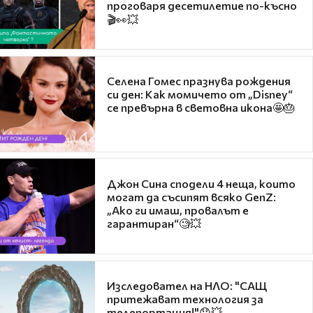
проговаря десетилетие по-късно
🎬👀💥
Селена Гомес празнува рождения
си ден: Как момичето от „Disney“
се превърна в световна икона🤩🎂
Джон Сина сподели 4 неща, които
могат да съсипят всяко GenZ:
„Ако ги имаш, провалът е
гарантиран“🧐💥
Изследовател на НЛО: "САЩ
притежават технология за
телепортация!"😯💥