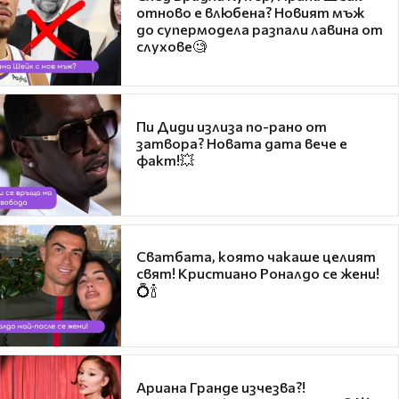
отново е влюбена? Новият мъж
до супермодела разпали лавина от
слухове🧐
Пи Диди излиза по-рано от
затвора? Новата дата вече е
факт!💥
Сватбата, която чакаше целият
свят! Кристиано Роналдо се жени!
💍🍾
Ариана Гранде изчезва?!