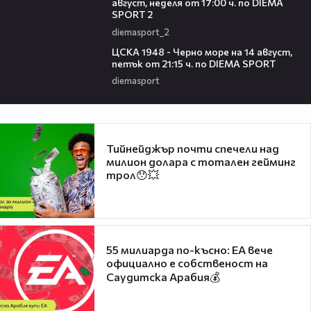
август, неделя от 17:00 ч. по DIEMA
SPORT 2
diemasport_2
00:35
ЦСКА 1948 - Черно море на 14 август,
петък от 21:15 ч. по DIEMA SPORT
diemasport
Тийнейджър почти спечели над
милион долара с тотален гейминг
трол😯💥
55 милиарда по-късно: EA вече
официално е собственост на
Саудитска Арабия💰