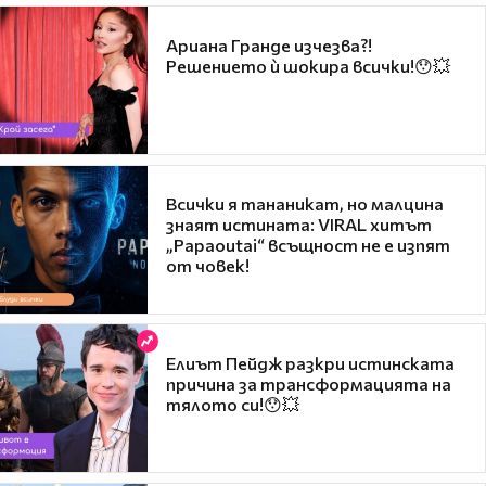
Ариана Гранде изчезва?!
Решението ѝ шокира всички!😯💥
Всички я тананикат, но малцина
знаят истината: VIRAL хитът
„Papaoutai“ всъщност не е изпят
от човек!
Елиът Пейдж разкри истинската
причина за трансформацията на
тялото си!😯💥