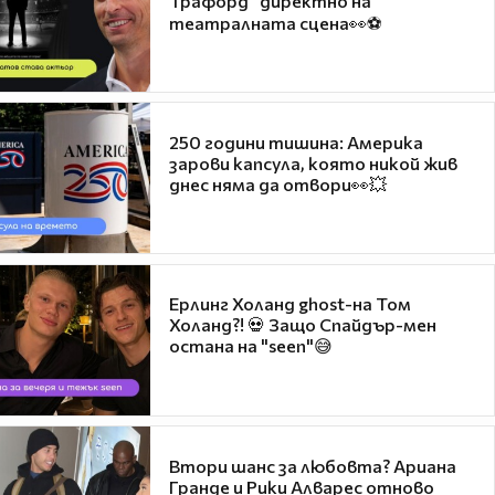
Трафорд“ директно на
театралната сцена👀⚽
250 години тишина: Америка
зарови капсула, която никой жив
днес няма да отвори👀💥
Ерлинг Холанд ghost-на Том
Холанд?! 💀 Защо Спайдър-мен
остана на "seen"😅
Втори шанс за любовта? Ариана
Гранде и Рики Алварес отново