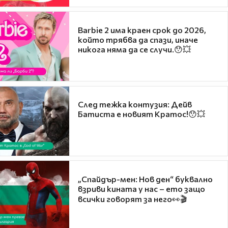
Barbie 2 има краен срок до 2026,
който трябва да спази, иначе
никога няма да се случи.😯💥
След тежка контузия: Дейв
Батиста е новият Кратос!😯💥
„Спайдър-мен: Нов ден“ буквално
взриви кината у нас – ето защо
всички говорят за него👀🎬