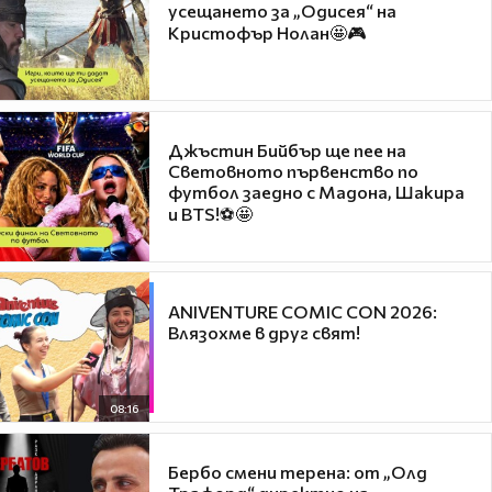
усещането за „Одисея“ на
Кристофър Нолан🤩🎮
Джъстин Бийбър ще пее на
Световното първенство по
футбол заедно с Мадона, Шакира
и BTS!⚽🤩
ANIVENTURE COMIC CON 2026:
Влязохме в друг свят!
08:16
Бербо смени терена: от „Олд