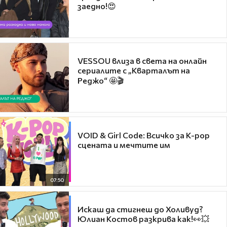
заедно!😍
VESSOU влиза в света на онлайн
сериалите с „Кварталът на
Реджо“ 🤩🎬
VOID & Girl Code: Всичко за K-pop
сцената и мечтите им
07:50
Искаш да стигнеш до Холивуд?
Юлиан Костов разкрива как!👀💥