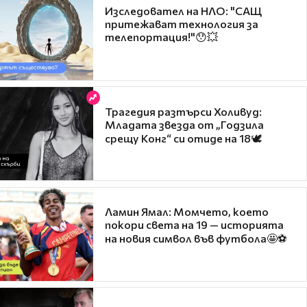
Изследовател на НЛО: "САЩ
притежават технология за
телепортация!"😯💥
Трагедия разтърси Холивуд:
Младата звезда от „Годзила
срещу Конг“ си отиде на 18🕊️
Ламин Ямал: Момчето, което
покори света на 19 — историята
на новия символ във футбола🤩⚽