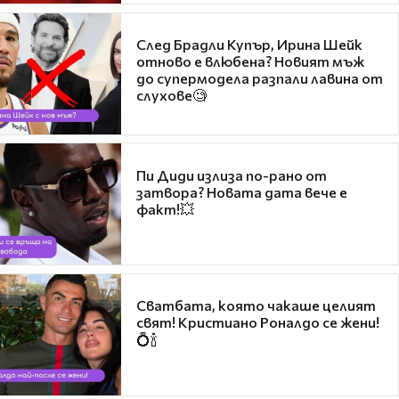
След Брадли Купър, Ирина Шейк
отново е влюбена? Новият мъж
до супермодела разпали лавина от
слухове🧐
Пи Диди излиза по-рано от
затвора? Новата дата вече е
факт!💥
Сватбата, която чакаше целият
свят! Кристиано Роналдо се жени!
💍🍾