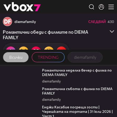
Member of
👾
diemafamily
СЛЕДВАЙ
430
Романтични обеди с филмите по DIEMA
FAMILY
Всички
TRENDING
diemafamily
00:20
Романтична неделна вечер с филма по
DIEMA FAMILY
diemafamily
00:21
Романтична събота с филма по DIEMA
FAMILY
diemafamily
10:44
Енджи Касабие посреща гости |
Черешката на тортата | 31 юли 2026 |
Част 1