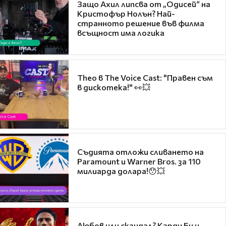
Защо Ахил липсва от „Одисей“ на
Кристофър Нолън? Най-
странното решение във филма
всъщност има логика
Theo в The Voice Cast: "Правен съм
в дискотека!" 👀💥
Съдията отложи сливането на
Paramount и Warner Bros. за 110
милиарда долара!😯💥
Любов или скандал? Карди Би и