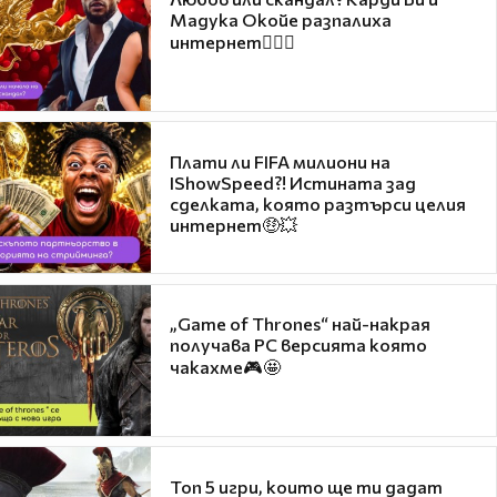
Мадука Окойе разпалиха
интернет❤️‍🔥🔥
Плати ли FIFA милиони на
IShowSpeed?! Истината зад
сделката, която разтърси целия
интернет🤑💥
„Game of Thrones“ най-накрая
получава PC версията която
чакахме🎮🤩
Топ 5 игри, които ще ти дадат