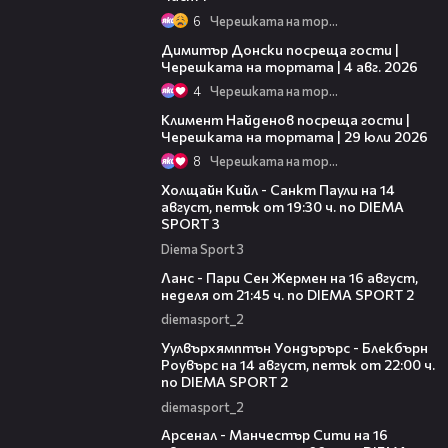
6
Черешката на тортата
17:43
Димитър Донски посреща гости |
Черешката на тортата | 4 авг. 2026
4
Черешката на тортата
22:40
Климент Найденов посреща гости |
Черешката на тортата | 29 юли 2026
8
Черешката на тортата
00:36
Холщайн Кийл - Санкт Паули на 14
август, петък от 19:30 ч. по DIEMA
SPORT 3
Diema Sport 3
00:45
Ланс - Пари Сен Жермен на 16 август,
неделя от 21:45 ч. по DIEMA SPORT 2
diemasport_2
00:37
Уулвърхямптън Уондърърс - Блекбърн
Роувърс на 14 август, петък от 22:00 ч.
по DIEMA SPORT 2
diemasport_2
00:38
Арсенал - Манчестър Сити на 16