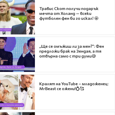
Травис Скот получи подарък
мечта от Холанд — всеки
футболен фен би го искал! 🤩
„Ще се омъжиш ли за мен?“: Фен
предложи брак на Зендая, а тя
отвърна само с три думи😅
Кралят на YouTube – младоженец:
MrBeast се ожени!💍🥰