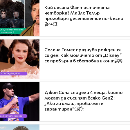
Кой съсипа Фантастичната
четворка? Майлс Телър
проговаря десетилетие по-късно
🎬👀💥
Селена Гомес празнува рождения
си ден: Как момичето от „Disney“
се превърна в световна икона🤩🎂
Джон Сина сподели 4 неща, които
могат да съсипят всяко GenZ:
„Ако ги имаш, провалът е
гарантиран“🧐💥