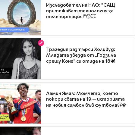
Изследовател на НЛО: "САЩ
притежават технология за
телепортация!"😯💥
Трагедия разтърси Холивуд:
Младата звезда от „Годзила
срещу Конг“ си отиде на 18🕊️
Ламин Ямал: Момчето, което
покори света на 19 — историята
на новия символ във футбола🤩⚽