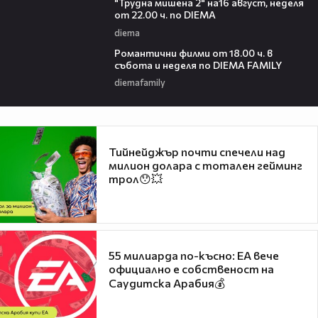
"Трудна мишена 2" на16 август, неделя
от 22.00 ч. по DIEMA
diema
00:36
Романтични филми от 18.00 ч. в
събота и неделя по DIEMA FAMILY
diemafamily
Тийнейджър почти спечели над
милион долара с тотален гейминг
трол😯💥
55 милиарда по-късно: EA вече
официално е собственост на
Саудитска Арабия💰