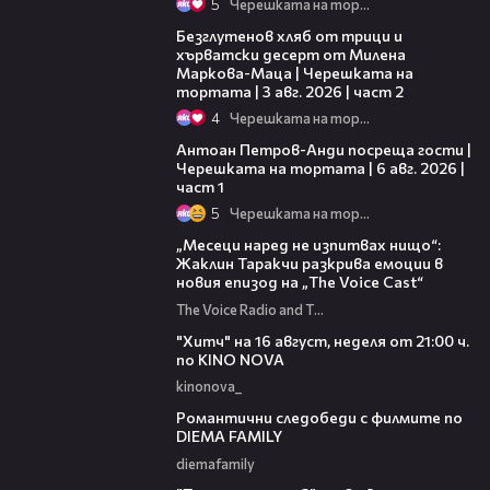
5
Черешката на тортата
15:35
Безглутенов хляб от трици и
хърватски десерт от Милена
Маркова-Маца | Черешката на
тортата | 3 авг. 2026 | част 2
4
Черешката на тортата
19:09
Антоан Петров-Анди посреща гости |
Черешката на тортата | 6 авг. 2026 |
част 1
5
Черешката на тортата
01:13:23
„Месеци наред не изпитвах нищо“:
Жаклин Таракчи разкрива емоции в
новия епизод на „The Voice Cast“
The Voice Radio and TV Bulgaria
00:30
"Хитч" на 16 август, неделя от 21:00 ч.
по KINO NOVA
kinonova_
00:31
Романтични следобеди с филмите по
DIEMA FAMILY
diemafamily
00:31