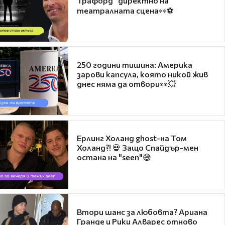
Трафорд“ директно на
театралната сцена👀⚽
250 години тишина: Америка
зарови капсула, която никой жив
днес няма да отвори👀💥
Ерлинг Холанд ghost-на Том
Холанд?! 💀 Защо Спайдър-мен
остана на "seen"😅
Втори шанс за любовта? Ариана
Гранде и Рики Алварес отново