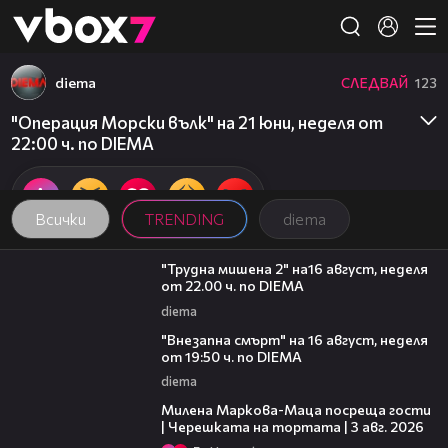
Member of
👾
diema
СЛЕДВАЙ
123
"Операция Морски вълк" на 21 юни, неделя от
22:00 ч. по DIEMA
Всички
TRENDING
diema
00:31
"Трудна мишена 2" на16 август, неделя
от 22.00 ч. по DIEMA
diema
00:33
"Внезапна смърт" на 16 август, неделя
от 19:50 ч. по DIEMA
diema
20:17
Милена Маркова-Маца посреща гости
| Черешката на тортата | 3 авг. 2026