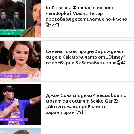
Кой съсипа Фантастичната
четворка? Майлс Телър
проговаря десетилетие по-късно
🎬👀💥
Селена Гомес празнува рождения
си ден: Как момичето от „Disney“
се превърна в световна икона🤩🎂
Джон Сина сподели 4 неща, които
могат да съсипят всяко GenZ:
„Ако ги имаш, провалът е
гарантиран“🧐💥