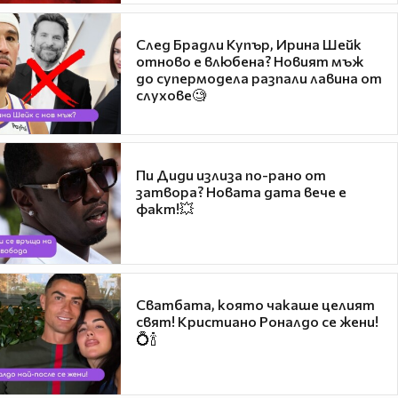
След Брадли Купър, Ирина Шейк
отново е влюбена? Новият мъж
до супермодела разпали лавина от
слухове🧐
Пи Диди излиза по-рано от
затвора? Новата дата вече е
факт!💥
Сватбата, която чакаше целият
свят! Кристиано Роналдо се жени!
💍🍾