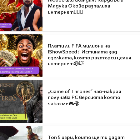
Мадука Окойе разпалиха
интернет❤️‍🔥🔥
Плати ли FIFA милиони на
IShowSpeed?! Истината зад
сделката, която разтърси целия
интернет🤑💥
„Game of Thrones“ най-накрая
получава PC версията която
чакахме🎮🤩
Топ 5 игри, които ще ти дадат