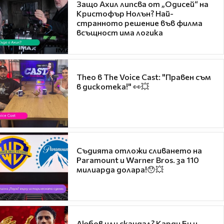
Защо Ахил липсва от „Одисей“ на
Кристофър Нолън? Най-
странното решение във филма
всъщност има логика
Theo в The Voice Cast: "Правен съм
в дискотека!" 👀💥
Съдията отложи сливането на
Paramount и Warner Bros. за 110
милиарда долара!😯💥
Любов или скандал? Карди Би и