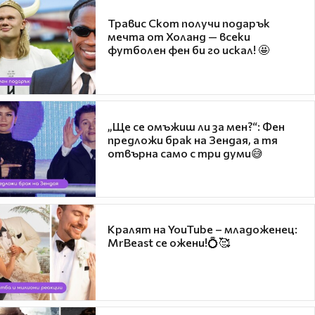
Травис Скот получи подарък
мечта от Холанд — всеки
футболен фен би го искал! 🤩
„Ще се омъжиш ли за мен?“: Фен
предложи брак на Зендая, а тя
отвърна само с три думи😅
Кралят на YouTube – младоженец:
MrBeast се ожени!💍🥰