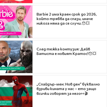
Barbie 2 има краен срок до 2026,
който трябва да спази, иначе
никога няма да се случи.😯💥
След тежка контузия: Дейв
Батиста е новият Кратос!😯💥
„Спайдър-мен: Нов ден“ буквално
взриви кината у нас – ето защо
всички говорят за него👀🎬