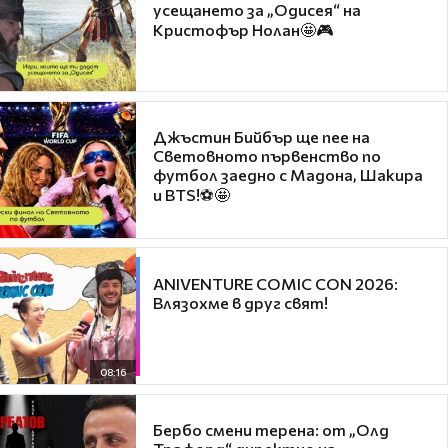
усещането за „Одисея“ на
Кристофър Нолан🤩🎮
Джъстин Бийбър ще пее на
Световното първенство по
футбол заедно с Мадона, Шакира
и BTS!⚽🤩
ANIVENTURE COMIC CON 2026:
Влязохме в друг свят!
08:16
Бербо смени терена: от „Олд