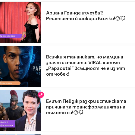
Ариана Гранде изчезва?!
Решението ѝ шокира всички!😯💥
Всички я тананикат, но малцина
знаят истината: VIRAL хитът
„Papaoutai“ всъщност не е изпят
от човек!
Елиът Пейдж разкри истинската
причина за трансформацията на
тялото си!😯💥