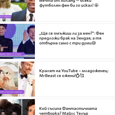
мечта от Холанд — всеки
футболен фен би го искал! 🤩
„Ще се омъжиш ли за мен?“: Фен
предложи брак на Зендая, а тя
отвърна само с три думи😅
Кралят на YouTube – младоженец:
MrBeast се ожени!💍🥰
Кой съсипа Фантастичната
четворка? Майлс Телър