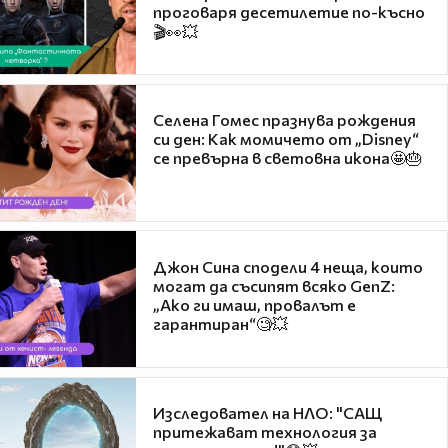
проговаря десетилетие по-късно
🎬👀💥
Селена Гомес празнува рождения
си ден: Как момичето от „Disney“
се превърна в световна икона🤩🎂
Джон Сина сподели 4 неща, които
могат да съсипят всяко GenZ:
„Ако ги имаш, провалът е
гарантиран“🧐💥
Изследовател на НЛО: "САЩ
притежават технология за