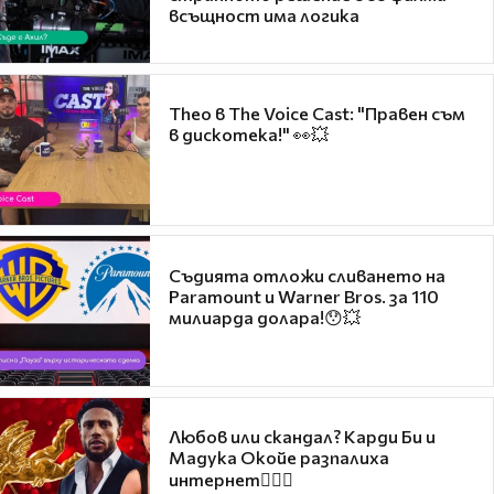
всъщност има логика
Theo в The Voice Cast: "Правен съм
в дискотека!" 👀💥
Съдията отложи сливането на
Paramount и Warner Bros. за 110
милиарда долара!😯💥
Любов или скандал? Карди Би и
Мадука Окойе разпалиха
интернет❤️‍🔥🔥