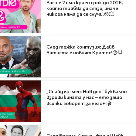
Barbie 2 има краен срок до 2026,
който трябва да спази, иначе
никога няма да се случи.😯💥
След тежка контузия: Дейв
Батиста е новият Кратос!😯💥
„Спайдър-мен: Нов ден“ буквално
взриви кината у нас – ето защо
всички говорят за него👀🎬
След Брадли Купър, Ирина Шейк