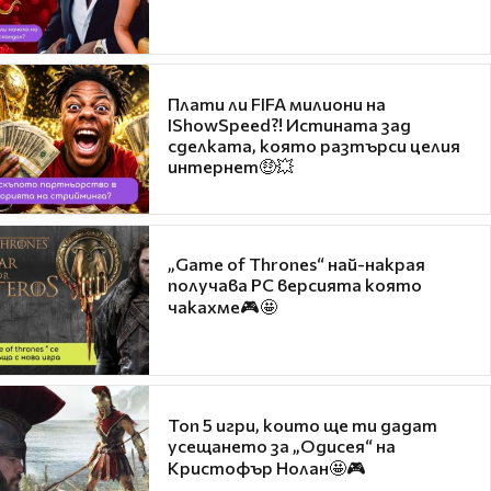
Плати ли FIFA милиони на
IShowSpeed?! Истината зад
сделката, която разтърси целия
интернет🤑💥
„Game of Thrones“ най-накрая
получава PC версията която
чакахме🎮🤩
Топ 5 игри, които ще ти дадат
усещането за „Одисея“ на
Кристофър Нолан🤩🎮