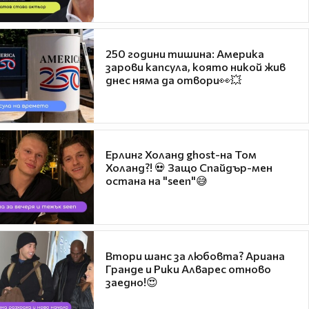
250 години тишина: Америка
зарови капсула, която никой жив
днес няма да отвори👀💥
Ерлинг Холанд ghost-на Том
Холанд?! 💀 Защо Спайдър-мен
остана на "seen"😅
Втори шанс за любовта? Ариана
Гранде и Рики Алварес отново
заедно!😍