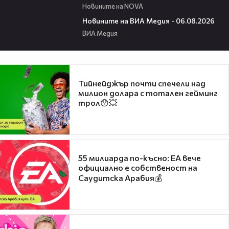
Новините на NOVA
22:43
Новините на ВИА Медия - 06.08.2026
ВИА Медия
Тийнейджър почти спечели над
милион долара с тотален гейминг
трол😯💥
55 милиарда по-късно: EA вече
официално е собственост на
Саудитска Арабия💰