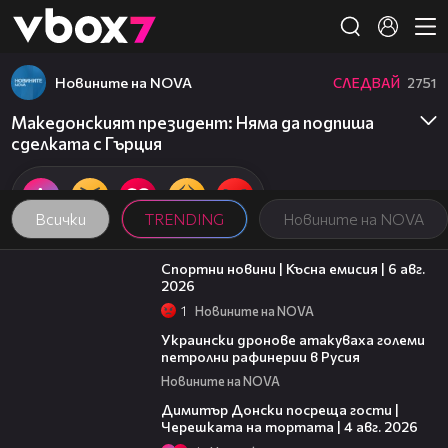
Member of
👾
Новините на NOVA
СЛЕДВАЙ
2751
Македонският президент: Няма да подпиша
сделката с Гърция
Всички
TRENDING
Новините на NOVA
04:51
Спортни новини | Късна емисия | 6 авг.
2026
1
Новините на NOVA
00:41
Украински дронове атакуваха големи
петролни рафинерии в Русия
Новините на NOVA
17:43
Димитър Донски посреща гости |
Черешката на тортата | 4 авг. 2026