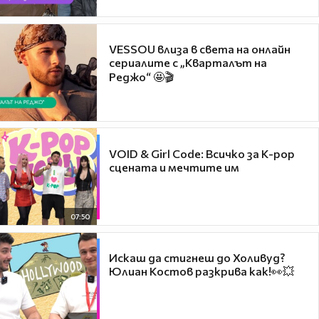
VESSOU влиза в света на онлайн
сериалите с „Кварталът на
Реджо“ 🤩🎬
VOID & Girl Code: Всичко за K-pop
сцената и мечтите им
07:50
Искаш да стигнеш до Холивуд?
Юлиан Костов разкрива как!👀💥