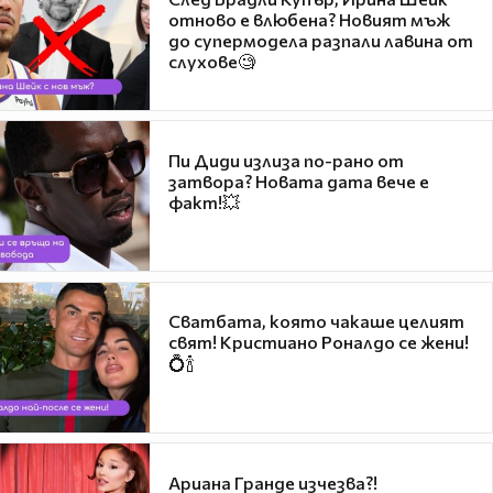
отново е влюбена? Новият мъж
до супермодела разпали лавина от
слухове🧐
Пи Диди излиза по-рано от
затвора? Новата дата вече е
факт!💥
Сватбата, която чакаше целият
свят! Кристиано Роналдо се жени!
💍🍾
Ариана Гранде изчезва?!