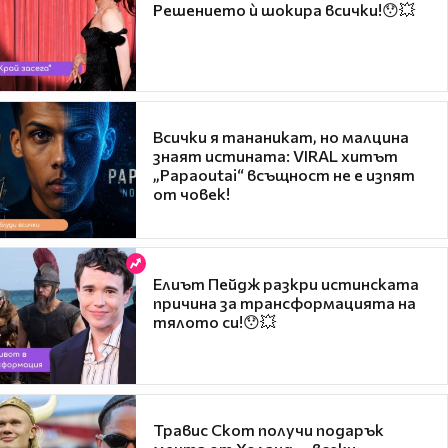
Решението ѝ шокира всички!😯💥
Всички я тананикат, но малцина
знаят истината: VIRAL хитът
„Papaoutai“ всъщност не е изпят
от човек!
Елиът Пейдж разкри истинската
причина за трансформацията на
тялото си!😯💥
Травис Скот получи подарък