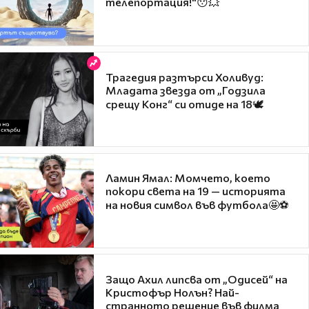
телепортация!"😯💥
Трагедия разтърси Холивуд:
Младата звезда от „Годзила
срещу Конг“ си отиде на 18🕊️
Ламин Ямал: Момчето, което
покори света на 19 — историята
на новия символ във футбола🤩⚽
Защо Ахил липсва от „Одисей“ на
Кристофър Нолън? Най-
странното решение във филма