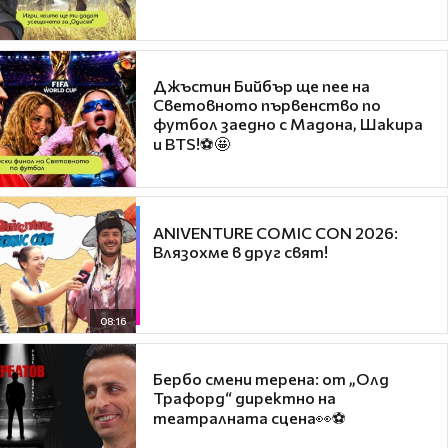
Джъстин Бийбър ще пее на
Световното първенство по
футбол заедно с Мадона, Шакира
и BTS!⚽🤩
ANIVENTURE COMIC CON 2026:
Влязохме в друг свят!
08:16
Бербо смени терена: от „Олд
Трафорд“ директно на
театралната сцена👀⚽