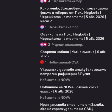
4
Черешката на тортата
15:31
Кино меню, вдъхновено от легендарни
филми и творци от Поли Недкова |
Черешката на тортата | 5 авг. 2026 |
част 2
1
Черешката на тортата
02:09
Оценките на Поли Недкова |
Черешката на тортата | 5 авг. 2026
2
Черешката на тортата
04:51
Спортни новини | Късна емисия | 6 авг.
2026
1
Новините на NOVA
00:41
Украински дронове атакуваха големи
петролни рафинерии в Русия
Новините на NOVA
20:26
Новините на NOVA | Лятна късна
емисия | 6 авг. 2026
Новините на NOVA
00:41
Иран заплашва страните от Залива,
ако не спрат ударите на САЩ