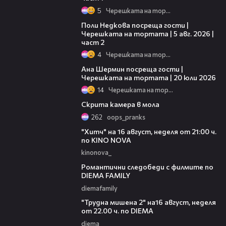
5
Черешката на тортата
13:03
Поли Недкова посреща гости |
Черешката на тортата | 5 авг. 2026 |
част 2
4
Черешката на тортата
19:47
Ана Шермин посреща гости |
Черешката на тортата | 20 юли 2026
14
Черешката на тортата
02:39
Скрита камера в мола
262
oops_pranks
00:30
"Хитч" на 16 август, неделя от 21:00 ч.
по KINO NOVA
kinonova_
00:31
Романтични следобеди с филмите по
DIEMA FAMILY
diemafamily
00:31
"Трудна мишена 2" на16 август, неделя
от 22.00 ч. по DIEMA
diema