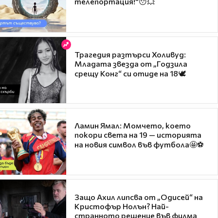
телепортация!"😯💥
Трагедия разтърси Холивуд:
Младата звезда от „Годзила
срещу Конг“ си отиде на 18🕊️
Ламин Ямал: Момчето, което
покори света на 19 — историята
на новия символ във футбола🤩⚽
Защо Ахил липсва от „Одисей“ на
Кристофър Нолън? Най-
странното решение във филма