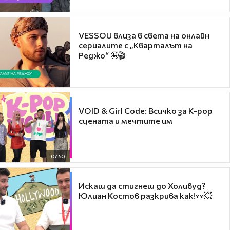
VESSOU влиза в света на онлайн
сериалите с „Кварталът на
Реджо“ 🤩🎬
VOID & Girl Code: Всичко за K-pop
сцената и мечтите им
07:50
Искаш да стигнеш до Холивуд?
Юлиан Костов разкрива как!👀💥