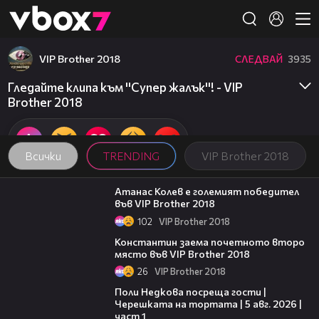
Member of
👾
VIP Brother 2018
СЛЕДВАЙ
3935
Гледайте клипа към ''Супер жалък''! - VIP
Brother 2018
Всички
TRENDING
VIP Brother 2018
06:03
Атанас Колев е големият победител
във VIP Brother 2018
102
VIP Brother 2018
07:57
Константин заема почетното второ
място във VIP Brother 2018
26
VIP Brother 2018
19:25
Поли Недкова посреща гости |
Черешката на тортата | 5 авг. 2026 |
част 1