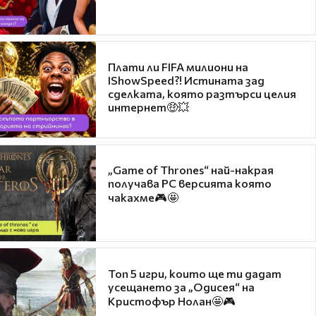
Плати ли FIFA милиони на
IShowSpeed?! Истината зад
сделката, която разтърси целия
интернет🤑💥
„Game of Thrones“ най-накрая
получава PC версията която
чакахме🎮🤩
Топ 5 игри, които ще ти дадат
усещането за „Одисея“ на
Кристофър Нолан🤩🎮