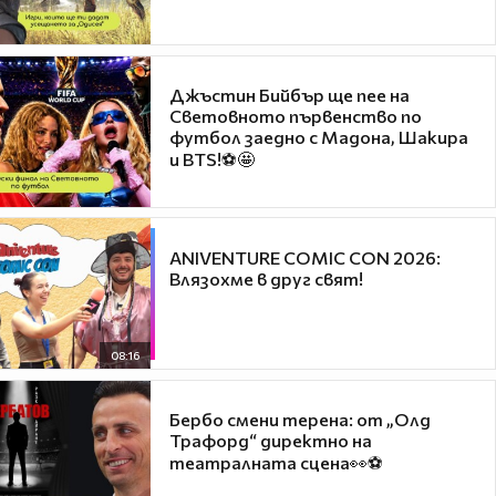
Джъстин Бийбър ще пее на
Световното първенство по
футбол заедно с Мадона, Шакира
и BTS!⚽🤩
ANIVENTURE COMIC CON 2026:
Влязохме в друг свят!
08:16
Бербо смени терена: от „Олд
Трафорд“ директно на
театралната сцена👀⚽