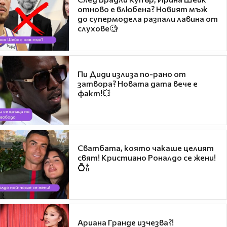
отново е влюбена? Новият мъж
до супермодела разпали лавина от
слухове🧐
Пи Диди излиза по-рано от
затвора? Новата дата вече е
факт!💥
Сватбата, която чакаше целият
свят! Кристиано Роналдо се жени!
💍🍾
Ариана Гранде изчезва?!