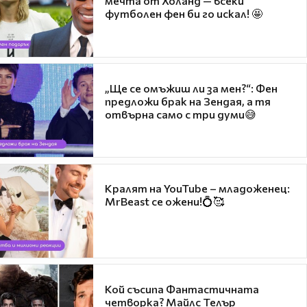
мечта от Холанд — всеки
футболен фен би го искал! 🤩
„Ще се омъжиш ли за мен?“: Фен
предложи брак на Зендая, а тя
отвърна само с три думи😅
Кралят на YouTube – младоженец:
MrBeast се ожени!💍🥰
Кой съсипа Фантастичната
четворка? Майлс Телър