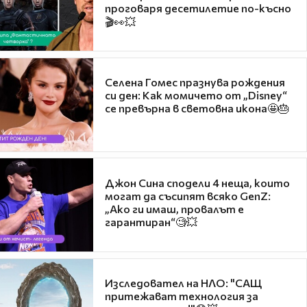
проговаря десетилетие по-късно
🎬👀💥
Селена Гомес празнува рождения
си ден: Как момичето от „Disney“
се превърна в световна икона🤩🎂
Джон Сина сподели 4 неща, които
могат да съсипят всяко GenZ:
„Ако ги имаш, провалът е
гарантиран“🧐💥
Изследовател на НЛО: "САЩ
притежават технология за