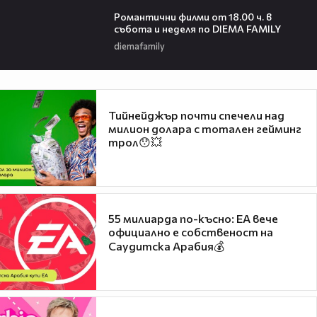
00:36
Романтични филми от 18.00 ч. в
събота и неделя по DIEMA FAMILY
diemafamily
Тийнейджър почти спечели над
милион долара с тотален гейминг
трол😯💥
55 милиарда по-късно: EA вече
официално е собственост на
Саудитска Арабия💰