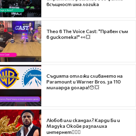
всъщност има логика
Theo в The Voice Cast: "Правен съм
в дискотека!" 👀💥
Съдията отложи сливането на
Paramount и Warner Bros. за 110
милиарда долара!😯💥
Любов или скандал? Карди Би и
Мадука Окойе разпалиха
интернет❤️‍🔥🔥