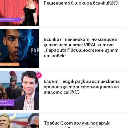
Решението ѝ шокира всички!😯💥
Всички я тананикат, но малцина
знаят истината: VIRAL хитът
„Papaoutai“ всъщност не е изпят
от човек!
Елиът Пейдж разкри истинската
причина за трансформацията на
тялото си!😯💥
Травис Скот получи подарък