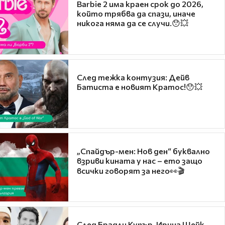
Barbie 2 има краен срок до 2026,
който трябва да спази, иначе
никога няма да се случи.😯💥
След тежка контузия: Дейв
Батиста е новият Кратос!😯💥
„Спайдър-мен: Нов ден“ буквално
взриви кината у нас – ето защо
всички говорят за него👀🎬
След Брадли Купър, Ирина Шейк