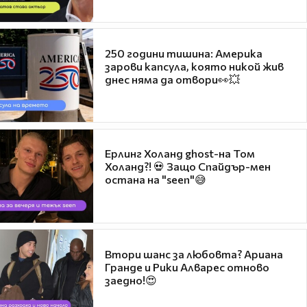
250 години тишина: Америка
зарови капсула, която никой жив
днес няма да отвори👀💥
Ерлинг Холанд ghost-на Том
Холанд?! 💀 Защо Спайдър-мен
остана на "seen"😅
Втори шанс за любовта? Ариана
Гранде и Рики Алварес отново
заедно!😍