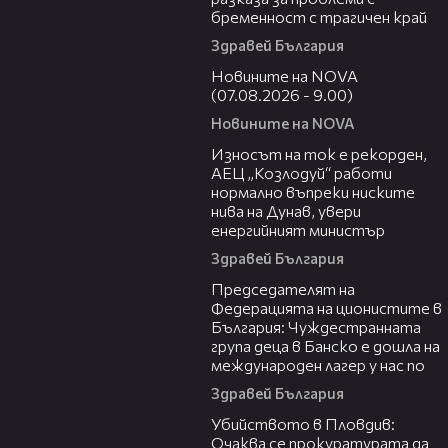
бременност с трагичен край
Здравей България
05:33
Новините на NOVA
(07.08.2026 - 9.00)
Новините на NOVA
26:05
Износът на ток е рекорден,
АЕЦ „Козлодуй“ работи
нормално въпреки ниските
нива на Дунав, увери
енергийният министър
Здравей България
10:34
Председателят на
Федерацията на ционистите в
България: Чуждестранната
група деца в Банско е дошла на
международен лагер у нас по
Здравей България
01:33
Убийството в Пловдив:
Очаква се прокуратурата да