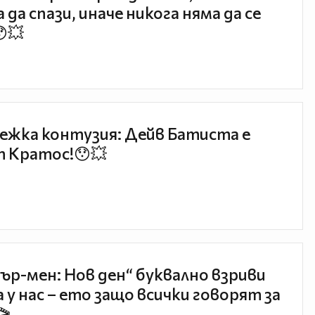
 да спази, иначе никога няма да се
😯💥
ежка контузия: Дейв Батиста е
 Кратос!😯💥
ър-мен: Нов ден“ буквално взриви
 у нас – ето защо всички говорят за