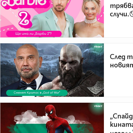
трябва
случи.
След т
новият
„Спайд
кината