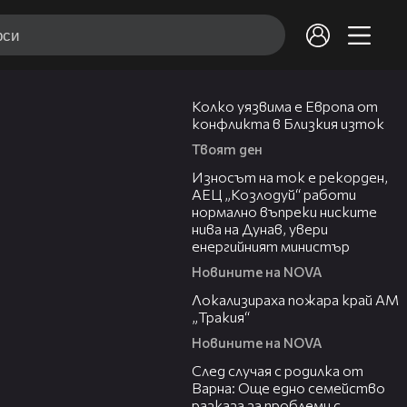
12:08
Колко уязвима е Европа от
конфликта в Близкия изток
Твоят ден
00:59
Износът на ток е рекорден,
АЕЦ „Козлодуй“ работи
нормално въпреки ниските
нива на Дунав, увери
енергийният министър
Новините на NOVA
03:03
Локализираха пожара край АМ
„Тракия“
Новините на NOVA
07:02
След случая с родилка от
Варна: Още едно семейство
разказа за проблеми с