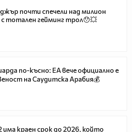
джър почти спечели над милион
 с тотален гейминг трол😯💥
иарда по-късно: EA вече официално е
еност на Саудитска Арабия💰
 2 има краен срок до 2026, който