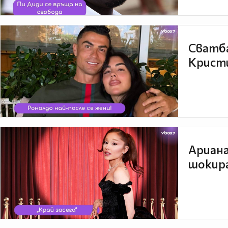
Сватба
Кристи
Ариана
шокира