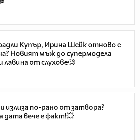
🎬
радли Купър, Ирина Шейк отново е
а? Новият мъж до супермодела
и лавина от слухове🧐
и излиза по-рано от затвора?
 дата вече е факт!💥