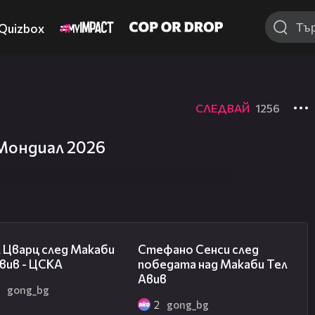
Quizbox
СЛЕДВАЙ
1256
 Мондиал 2026
02:27
03:43
 Цварц след Макаби
Стефано Сенси след
вив - ЦСКА
победата над Макаби Тел
Авив
2
gong_bg
2
gong_bg