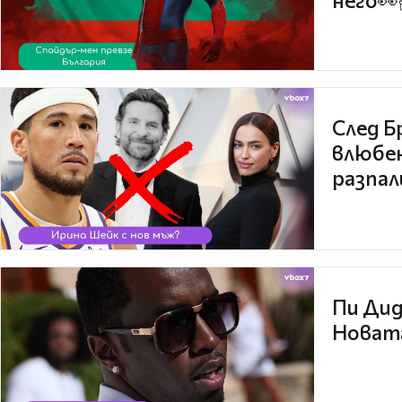
него👀
След Б
влюбен
разпал
Пи Дид
Новата