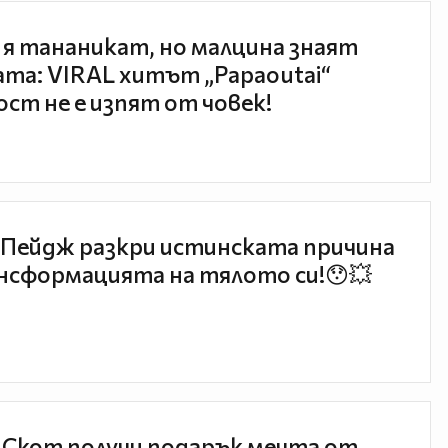
 я тананикат, но малцина знаят
та: VIRAL хитът „Papaoutai“
ст не е изпят от човек!
Пейдж разкри истинската причина
нсформацията на тялото си!😯💥
 Скот получи подарък мечта от