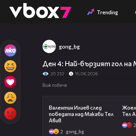
Member of
👾
Trending
gong_bg
Ден 4: Най-бързият гол на
20 232
15.06.2026
Виж повече
06:38
Валентин Илиев след
Жоел
победата над Макаби Тел
Тел А
Авив
2
gong_bg