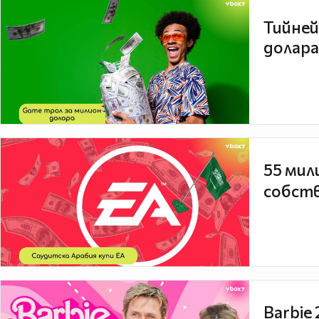
Тийней
долара
55 мил
собств
Barbie