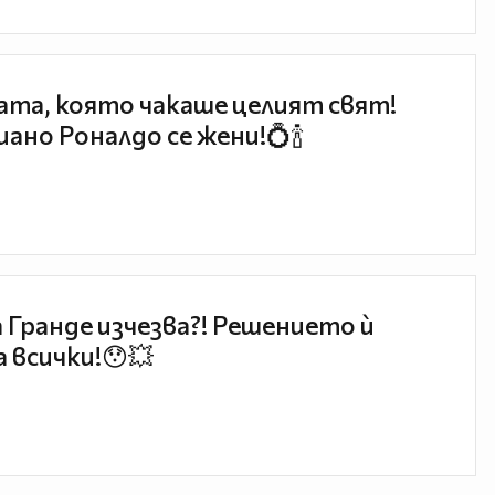
та, която чакаше целият свят!
ано Роналдо се жени!💍🍾
 Гранде изчезва?! Решението ѝ
 всички!😯💥