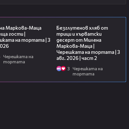
20:17
15:35
на Маркова-Маца
Безглутенов хляб от
ща гости |
трици и хърватски
шката на тортата | 3
десерт от Милена
2026
Маркова-Маца |
Черешката на тортата | 3
4
Черешката на
авг. 2026 | част 2
тортата
3
Черешката на
тортата