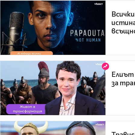
Всички
истина
всъщно
Елиът 
за тра
Травис