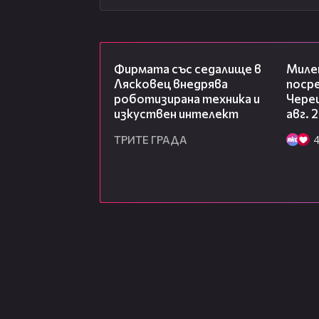
00:06
Фирмата със седалище в
Миле
Лясковец внедрява
посре
роботизирана техника и
Чере
изкуствен интелект
авг. 
ТРИТЕ ГРАДА