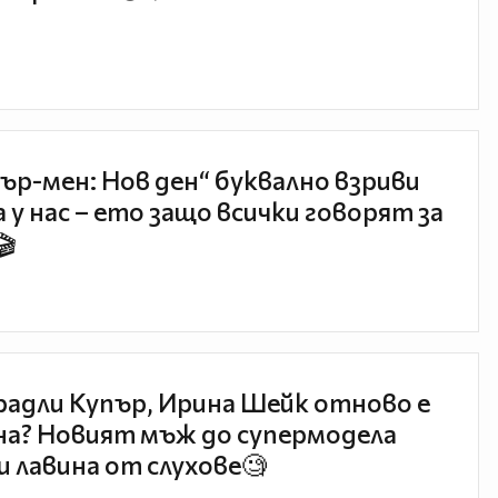
ър-мен: Нов ден“ буквално взриви
 у нас – ето защо всички говорят за
🎬
радли Купър, Ирина Шейк отново е
а? Новият мъж до супермодела
и лавина от слухове🧐