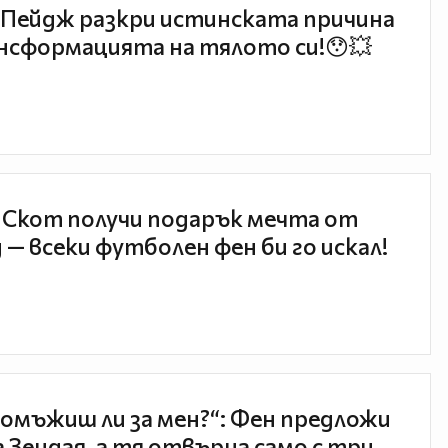
Пейдж разкри истинската причина
нсформацията на тялото си!😯💥
 Скот получи подарък мечта от
 — всеки футболен фен би го искал!
 омъжиш ли за мен?“: Фен предложи
а Зендая, а тя отвърна само с три