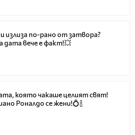
и излиза по-рано от затвора?
 дата вече е факт!💥
та, която чакаше целият свят!
ано Роналдо се жени!💍🍾