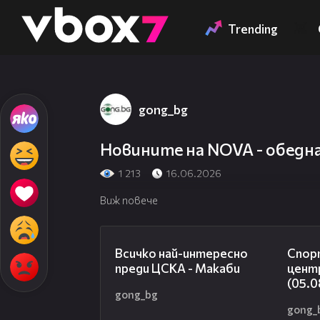
Member of
👾
Trending
gong_bg
Новините на NOVA - обедна
1 213
16.06.2026
Виж повече
01:13
Всичко най-интересно
Спорт
преди ЦСКА - Макаби
цент
(05.0
gong_bg
gong_