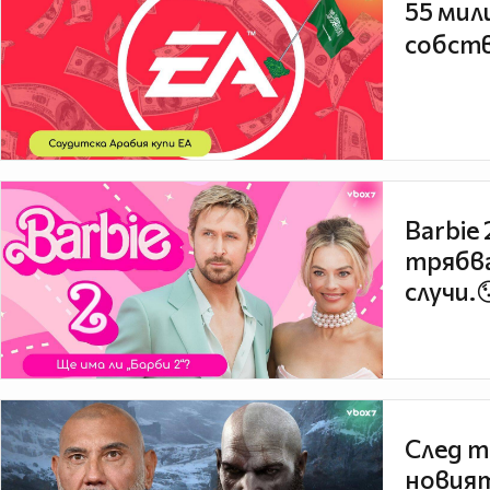
55 мил
собств
Barbie
трябва
случи.
След т
новият