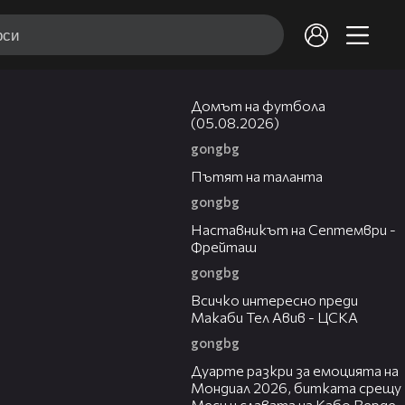
57:58
Домът на футбола
(05.08.2026)
gongbg
18:59
Пътят на таланта
gongbg
08:59
Наставникът на Септември -
Фрейташ
gongbg
09:39
Всичко интересно преди
Макаби Тел Авив - ЦСКА
gongbg
09:11
Дуарте разкри за емоцията на
Мондиал 2026, битката срещу
Меси и славата на Кабо Верде