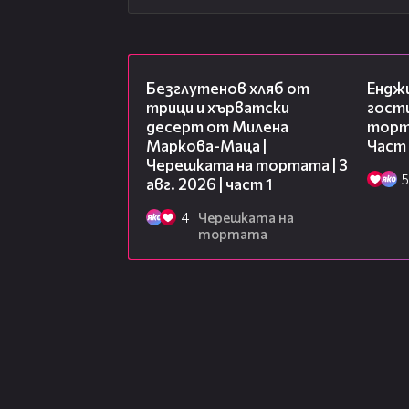
16:02
Безглутенов хляб от
Ендж
трици и хърватски
гости
десерт от Милена
торта
Маркова-Маца |
Част
Черешката на тортата | 3
5
авг. 2026 | част 1
4
Черешката на
тортата