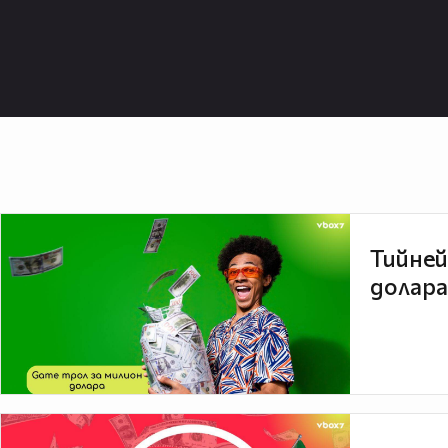
Тийней
долара