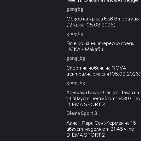
gongbg
57:13
Обзор на кръга във Втора лига
( 2 кръг, 05.08.2026)
gongbg
01:13
Всичко най-интересно преди
ЦСКА - Макаби
gong_bg
04:49
Спортни новини на NOVA -
централна емисия (05.08.2026)
gong_bg
00:36
Холщайн Кийл - Санкт Паули на
14 август, петък от 19:30 ч. по
DIEMA SPORT 3
Diema Sport 3
00:45
Ланс - Пари Сен Жермен на 16
август, неделя от 21:45 ч. по
DIEMA SPORT 2