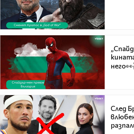
„Спайд
кината
него👀
След Б
влюбен
разпал