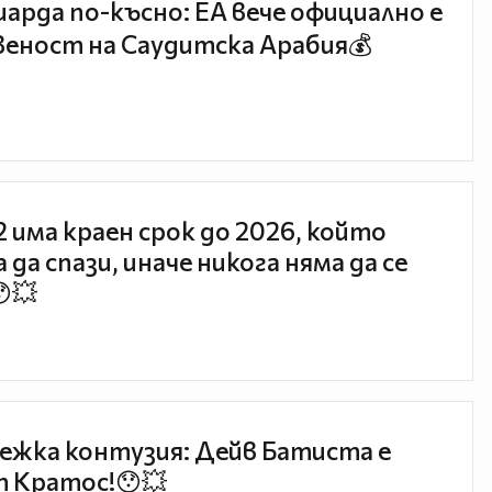
иарда по-късно: EA вече официално е
еност на Саудитска Арабия💰
 2 има краен срок до 2026, който
 да спази, иначе никога няма да се
😯💥
ежка контузия: Дейв Батиста е
 Кратос!😯💥