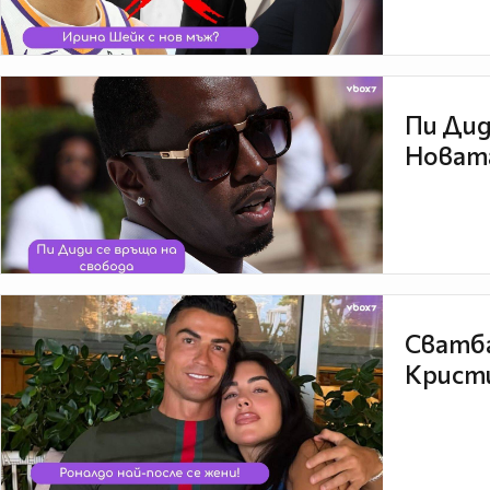
Пи Дид
Новата
Сватба
Кристи