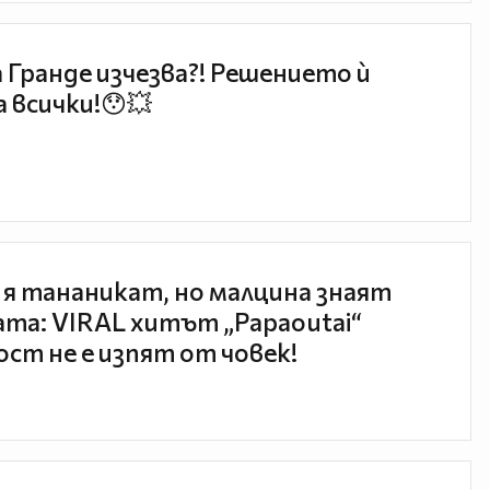
 Гранде изчезва?! Решението ѝ
 всички!😯💥
 я тананикат, но малцина знаят
та: VIRAL хитът „Papaoutai“
ст не е изпят от човек!