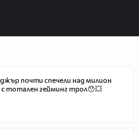
джър почти спечели над милион
 с тотален гейминг трол😯💥