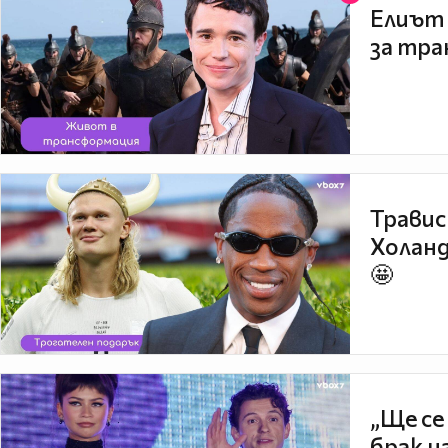
Елиът 
за тра
Травис
Холанд
🤩
„Ще се
брак н