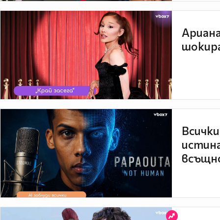
Ариана
шокира
Всички
истина
всъщно