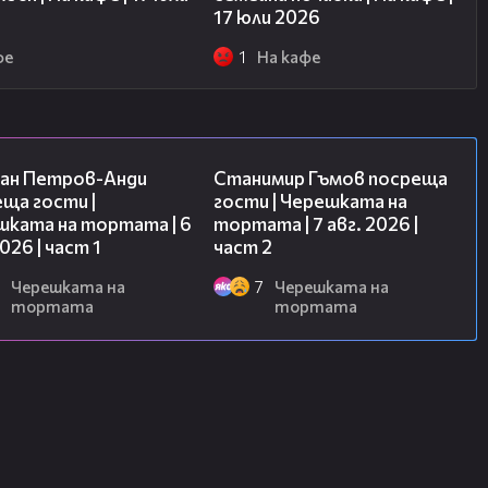
17 юли 2026
фе
1
На кафе
19:09
12:30
ан Петров-Анди
Станимир Гъмов посреща
ща гости |
гости | Черешката на
шката на тортата | 6
тортата | 7 авг. 2026 |
2026 | част 1
част 2
Черешката на
7
Черешката на
тортата
тортата