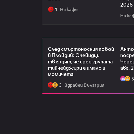
2026
1
На кафе
На ка
09:32
След смъртоносния побой
Анто
в Пловдив: Очевидци
посре
твърдят, че сред групата
Чере
тийнейджъри е имало и
авг. 
момичета
5
3
Здравей България