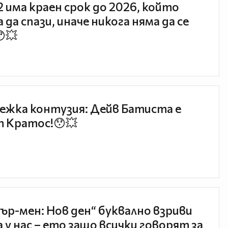
 2 има краен срок до 2026, който
 да спази, иначе никога няма да се
😯💥
ежка контузия: Дейв Батиста е
 Кратос!😯💥
ър-мен: Нов ден“ буквално взриви
 у нас – ето защо всички говорят за