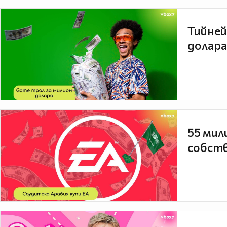
Тийней
долара
55 мил
собств