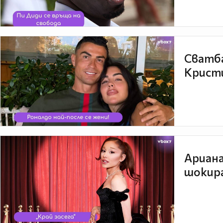
Сватба
Кристи
Ариана
шокира