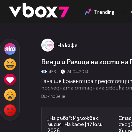
Member of
👾
Trending
На кафе
Вензи и Ралица на гости на Г
453
24.04.2014
Гала ще коментира предстоящите
последната отпаднала двойка от
24.04.2014 г.
Виж повече
09:09
„На ръба“: Изложба с
Стаси
мисия | На кафе | 17 юли
със 
2026
Хидъл