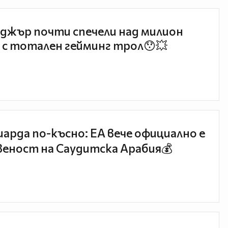
джър почти спечели над милион
 с тотален гейминг трол😯💥
иарда по-късно: EA вече официално е
еност на Саудитска Арабия💰