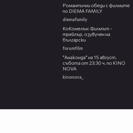
Романтични обеди с филмите
по DIEMA FAMILY
diemafamily
01:06
КоКомелън: Филмът -
трейлър, озувучен на
български
forumfilm
00:30
"Анаконда" на 15 август,
събота от 23:30 ч. по KINO
NOVA
kinonova_