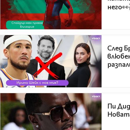
него👀
След Б
влюбен
разпал
Пи Дид
Новата