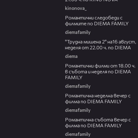
kinonova_
00:31
Романтични следобеди с
филмите по DIEMA FAMILY
diemafamily
00:31
"Трудна мишена 2" на16 август,
неделя от 22.00 ч. по DIEMA
diema
00:36
Романтични филми от 18.00 ч.
в събота и неделя по DIEMA
FAMILY
diemafamily
00:21
Романтичнa неделна вечер с
филма по DIEMA FAMILY
diemafamily
00:20
Романтичнa събота вечер с
филма по DIEMA FAMILY
diemafamily
00:32