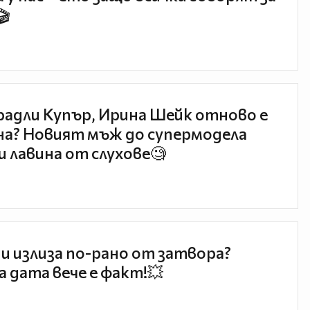
🎬
радли Купър, Ирина Шейк отново е
а? Новият мъж до супермодела
и лавина от слухове🧐
и излиза по-рано от затвора?
 дата вече е факт!💥