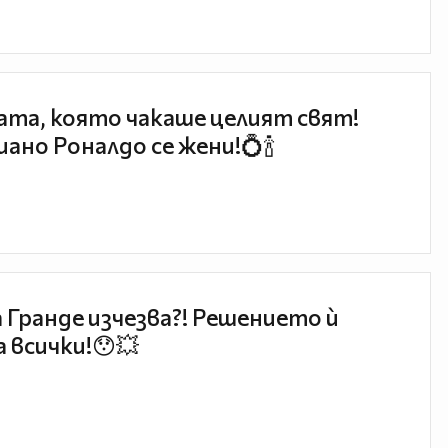
та, която чакаше целият свят!
ано Роналдо се жени!💍🍾
 Гранде изчезва?! Решението ѝ
 всички!😯💥