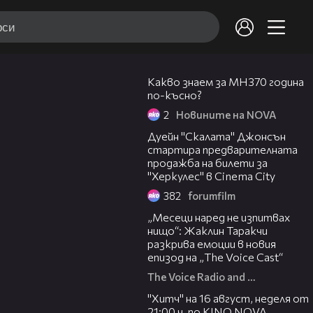
03:17
Какво знаем за MH370 година
по-късно?
2
Новините на NOVA
01:41
Дуейн "Скалата" Джонсън
стартира предварителната
продажба на билети за
"Херкулес" в Cinema City
382
forumfilm
01:13:23
„Месеци наред не изпитвах
нищо“: Жаклин Таракчи
разкрива емоции в новия
епизод на „The Voice Cast“
The Voice Radio and TV Bulgaria
00:30
"Хитч" на 16 август, неделя от
21:00 ч. по KINO NOVA