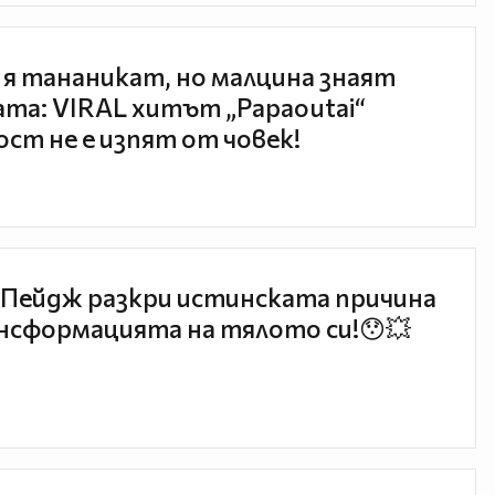
 я тананикат, но малцина знаят
та: VIRAL хитът „Papaoutai“
ст не е изпят от човек!
Пейдж разкри истинската причина
нсформацията на тялото си!😯💥