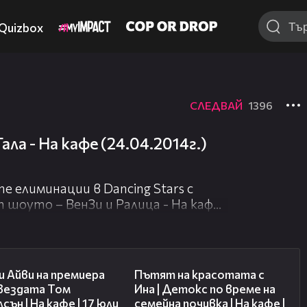
Quizbox
СЛЕДВАЙ
1396
ала - На кафе (24.04.2014г.)
 елиминации в Dancing Stars с
 шоуто – ВенЗи и Ралица - На кафе
02:58
17:40
 Айви на премиера
Пътят на красотата с
звездата Том
Ина | Детокс по време на
сън | На кафе | 17 юли
семейна почивка | На кафе |