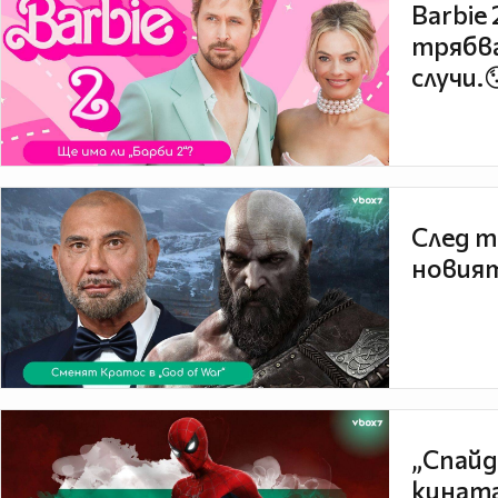
Barbie
трябва
случи.
След т
новият
„Спайд
кината