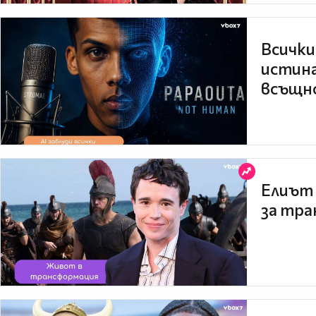
Всички
истина
всъщно
Елиът 
за тра