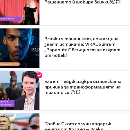
Решението ѝ шокира всички!😯💥
Всички я тананикат, но малцина
знаят истината: VIRAL хитът
„Papaoutai“ всъщност не е изпят
от човек!
Елиът Пейдж разкри истинската
причина за трансформацията на
тялото си!😯💥
Травис Скот получи подарък
мечта от Холанд — всеки