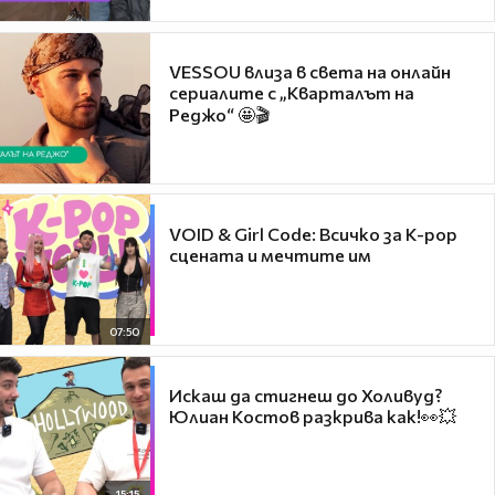
VESSOU влиза в света на онлайн
сериалите с „Кварталът на
Реджо“ 🤩🎬
VOID & Girl Code: Всичко за K-pop
сцената и мечтите им
07:50
Искаш да стигнеш до Холивуд?
Юлиан Костов разкрива как!👀💥
15:15