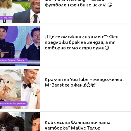
футболен фен би го искал! 🤩
„Ще се омъжиш ли за мен?“: Фен
предложи брак на Зендая, а тя
отвърна само с три думи😅
Кралят на YouTube – младоженец:
MrBeast се ожени!💍🥰
Кой съсипа Фантастичната
четворка? Майлс Телър