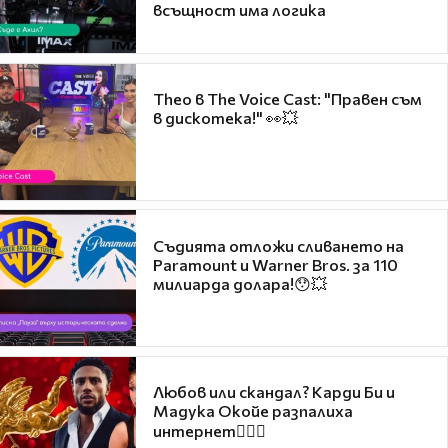
всъщност има логика
Theo в The Voice Cast: "Правен съм
в дискотека!" 👀💥
Съдията отложи сливането на
Paramount и Warner Bros. за 110
милиарда долара!😯💥
Любов или скандал? Карди Би и
Мадука Окойе разпалиха
интернет❤️‍🔥🔥