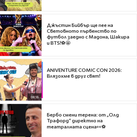
Джъстин Бийбър ще пее на
Световното първенство по
футбол заедно с Мадона, Шакира
и BTS!⚽🤩
ANIVENTURE COMIC CON 2026:
Влязохме в друг свят!
08:16
Бербо смени терена: от „Олд
Трафорд“ директно на
театралната сцена👀⚽