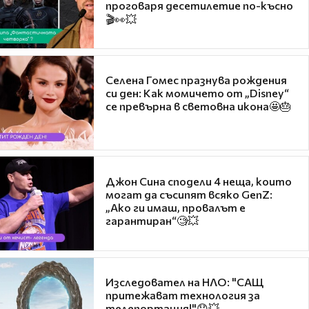
проговаря десетилетие по-късно
🎬👀💥
Селена Гомес празнува рождения
си ден: Как момичето от „Disney“
се превърна в световна икона🤩🎂
Джон Сина сподели 4 неща, които
могат да съсипят всяко GenZ:
„Ако ги имаш, провалът е
гарантиран“🧐💥
Изследовател на НЛО: "САЩ
притежават технология за
телепортация!"😯💥