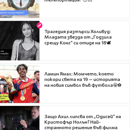
Трагедия разтърси Холивуд:
Младата звезда от „Годзила
срещу Конг“ си отиде на 18🕊️
Ламин Ямал: Момчето, което
покори света на 19 — историята
на новия символ във футбола🤩⚽
Защо Ахил липсва от „Одисей“ на
Кристофър Нолън? Най-
странното решение във филма