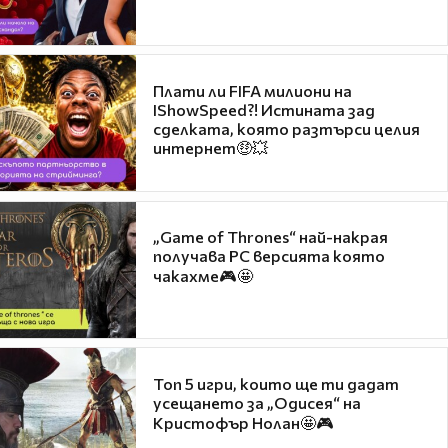
Плати ли FIFA милиони на
IShowSpeed?! Истината зад
сделката, която разтърси целия
интернет🤑💥
„Game of Thrones“ най-накрая
получава PC версията която
чакахме🎮🤩
Топ 5 игри, които ще ти дадат
усещането за „Одисея“ на
Кристофър Нолан🤩🎮