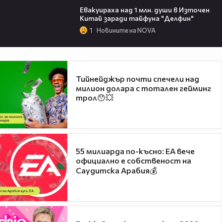
Евакуираха над 1 млн. души в Източен
Китай заради тайфуна "Делфин"
1
Новините на NOVA
Тийнейджър почти спечели над
милион долара с тотален гейминг
трол😯💥
55 милиарда по-късно: EA вече
официално е собственост на
Саудитска Арабия💰