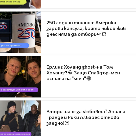
250 години тишина: Америка
зарови капсула, която никой жив
днес няма да отвори👀💥
Ерлинг Холанд ghost-на Том
Холанд?! 💀 Защо Спайдър-мен
остана на "seen"😅
Втори шанс за любовта? Ариана
Гранде и Рики Алварес отново
заедно!😍