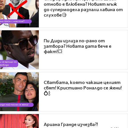
отново е влюбена? Новият мъж
до супермодела разпали лавина от
слухове🧐
Пи Диди излиза по-рано от
затвора? Новата дата вече е
факт!💥
Сватбата, която чакаше целият
свят! Кристиано Роналдо се жени!
💍🍾
Ариана Гранде изчезва?!