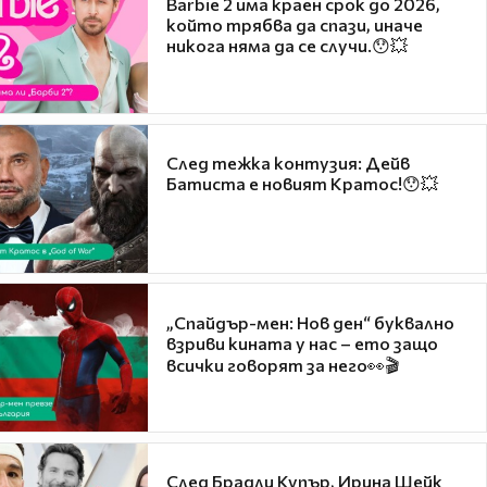
Barbie 2 има краен срок до 2026,
който трябва да спази, иначе
никога няма да се случи.😯💥
След тежка контузия: Дейв
Батиста е новият Кратос!😯💥
„Спайдър-мен: Нов ден“ буквално
взриви кината у нас – ето защо
всички говорят за него👀🎬
След Брадли Купър, Ирина Шейк