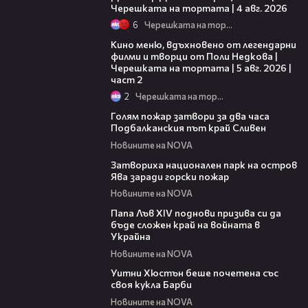
Черешката на тортата | 4 авг. 2026
6
Черешката на тортата
15:31
Кино меню, вдъхновено от легендарни
филми и творци от Поли Недкова |
Черешката на тортата | 5 авг. 2026 |
част 2
2
Черешката на тортата
00:36
Голям пожар затвори за два часа
Подбалканския път край Сливен
Новините на NOVA
00:50
Затвориха национален парк на остров
Ява заради горски пожар
Новините на NOVA
02:28
Папа Лъв XIV поднови призива си да
бъде сложен край на войната в
Украйна
Новините на NOVA
02:05
Уитни Хюстън беше почетена със
своя кукла Барби
Новините на NOVA
00:48