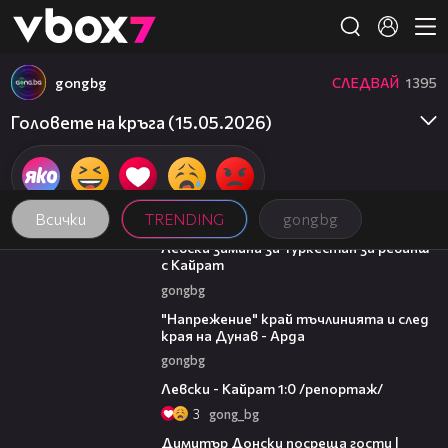
Member of
👾
gongbg
СЛЕДВАЙ
1395
Головете на кръга (15.05.2026)
Всички
TRENDING
gongbg
00:43
Левски замина за Туркестан за реванш
с Кайрат
gongbg
00:37
"Напрежение" край тъчлинията и след
края на Дунав - Арда
gongbg
05:57
Левски - Кайрат 1:0 /репортаж/
3
gong_bg
17:43
Димитър Донски посреща гости |