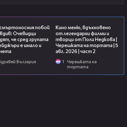
09:32
15:31
 смъртоносния побой
Кино меню, вдъхновено
вдив: Очевидци
от легендарни филми и
ят, че сред групата
творци от Поли Недкова |
йджъри е имало и
Черешката на тортата | 5
чета
авг. 2026 | част 2
Здравей България
1
Черешката на
тортата