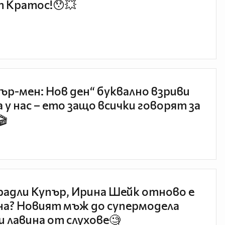
 Кратос!😯💥
ър-мен: Нов ден“ буквално взриви
 у нас – ето защо всички говорят за
🎬
радли Купър, Ирина Шейк отново е
а? Новият мъж до супермодела
и лавина от слухове🧐