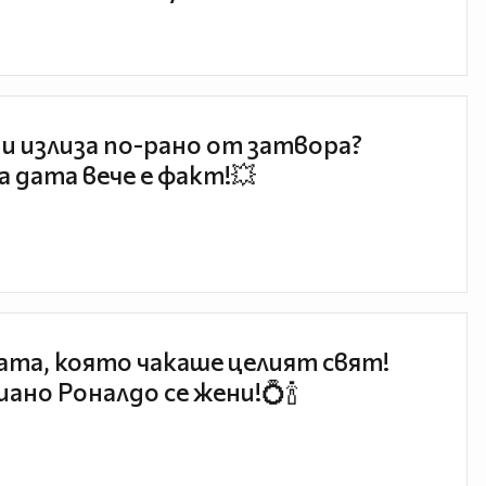
и излиза по-рано от затвора?
 дата вече е факт!💥
та, която чакаше целият свят!
ано Роналдо се жени!💍🍾