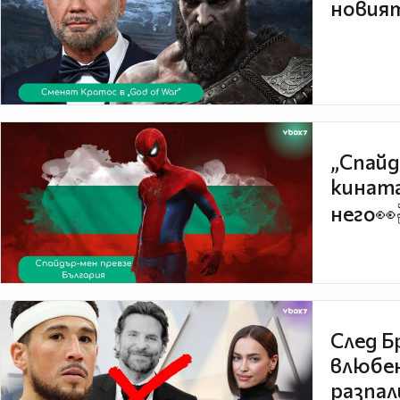
новият
„Спайд
кината
него👀
След Б
влюбен
разпал