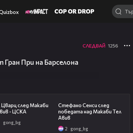
Quizbox
СЛЕДВАЙ
1256
 Гран При на Барселона
02:27
03:43
 Цварц след Макаби
Стефано Сенси след
вив - ЦСКА
победата над Макаби Тел
Авив
2
gong_bg
2
gong_bg