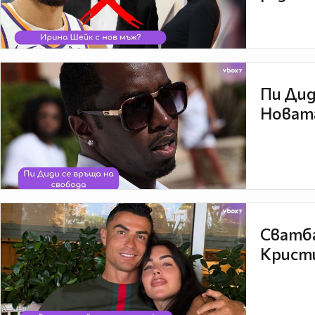
Пи Дид
Новата
Сватба
Кристи