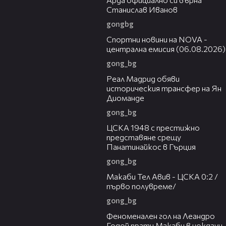
Станислав Иванов
gongbg
04:44
Спортни новини на NOVA -
централна емисия (06.08.2026)
gong_bg
00:29
Реал Мадрид обяви
историческия трансфер на Ян
Диоманде
gong_bg
01:28
ЦСКА 1948 с престижно
представяне срещу
Панатинайкос в Гърция
gong_bg
04:36
Макаби Тел Авив - ЦСКА 0:2 /
първо полувреме/
gong_bg
01:43
Феноменален гол на Леандро
Годой прати Макаби в нокдаун