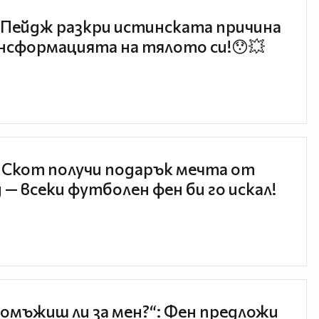
Пейдж разкри истинската причина
нсформацията на тялото си!😯💥
 Скот получи подарък мечта от
 — всеки футболен фен би го искал!
 омъжиш ли за мен?“: Фен предложи