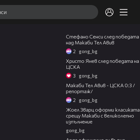
03:43
Стефано Сенси след победата
над Макаби Тел Авив
2
gong_bg
05:52
Христо Янев след победата на
ЦСКА
3
gong_bg
09:11
Макаби Тел Авив - ЦСКА 0:3 /
репортаж/
2
gong_bg
01:29
Жоел Зварц оформи класиката
срещу Макаби с великолепно
изпълнение
gong_bg
00:19
Арда официално си върна