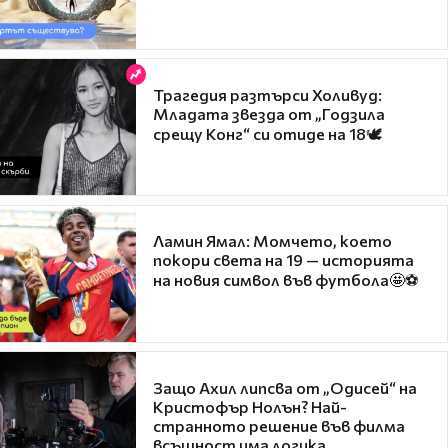
Трагедия разтърси Холивуд:
Младата звезда от „Годзила
срещу Конг“ си отиде на 18🕊️
Ламин Ямал: Момчето, което
покори света на 19 — историята
на новия символ във футбола🤩⚽
Защо Ахил липсва от „Одисей“ на
Кристофър Нолън? Най-
странното решение във филма
всъщност има логика