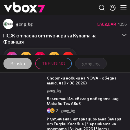
Member of
👾
gong_bg
СЛЕДВАЙ
1256
ПСЖ отпадна от турнира за Купата на
Франция
Всички
TRENDING
gong_bg
04:03
Спортни новини на NOVA - обедна
емисия (07.08.2026)
gong_bg
06:38
Валентин Илиев след победата над
Макаби Тел Авив
2
gong_bg
18:07
Изтънчена интернационална вечеря
от Енджи Касабие | Черешката на
тортата | 31 юли 2026 | Част 1