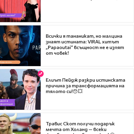
Всички я тананикат, но малцина
знаят истината: VIRAL хитът
„Papaoutai“ всъщност не е изпят
от човек!
Елиът Пейдж разкри истинската
причина за трансформацията на
тялото си!😯💥
Травис Скот получи подарък
мечта от Холанд — всеки