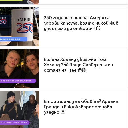
250 години тишина: Америка
зарови капсула, която никой жив
днес няма да отвори👀💥
Ерлинг Холанд ghost-на Том
Холанд?! 💀 Защо Спайдър-мен
остана на "seen"😅
Втори шанс за любовта? Ариана
Гранде и Рики Алварес отново
заедно!😍