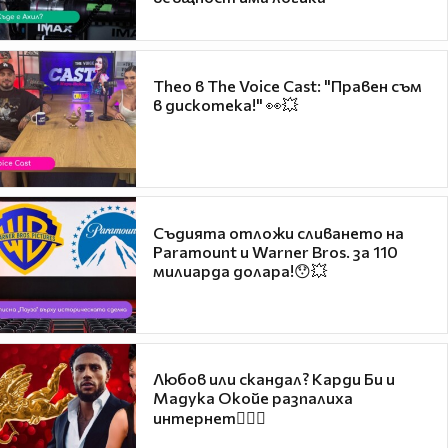
Theo в The Voice Cast: "Правен съм
в дискотека!" 👀💥
Съдията отложи сливането на
Paramount и Warner Bros. за 110
милиарда долара!😯💥
Любов или скандал? Карди Би и
Мадука Окойе разпалиха
интернет❤️‍🔥🔥