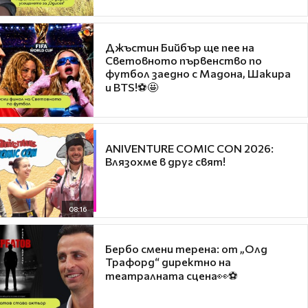
Джъстин Бийбър ще пее на
Световното първенство по
футбол заедно с Мадона, Шакира
и BTS!⚽🤩
ANIVENTURE COMIC CON 2026:
Влязохме в друг свят!
08:16
Бербо смени терена: от „Олд
Трафорд“ директно на
театралната сцена👀⚽