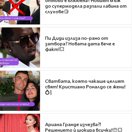
отново е влюбена? Новият мъж
до супермодела разпали лавина от
слухове🧐
Пи Диди излиза по-рано от
затвора? Новата дата вече е
факт!💥
Сватбата, която чакаше целият
свят! Кристиано Роналдо се жени!
💍🍾
Ариана Гранде изчезва?!
Решението ѝ шокира всички!😯💥