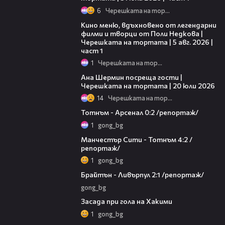
6
Черешката на тортата
15:39
Кино меню, вдъхновено от легендарни
филми и творци от Поли Недкова |
Черешката на тортата | 5 авг. 2026 |
част 1
1
Черешката на тортата
19:47
Ана Шермин посреща гости |
Черешката на тортата | 20 юли 2026
14
Черешката на тортата
08:00
Тотнъм - Арсенал 0:2 /репортаж/
1
gong_bg
12:09
Манчестър Сити - Тотнъм 4:2 /
репортаж/
1
gong_bg
06:59
Брайтън - Ливърпул 2:1 /репортаж/
gong_bg
00:31
Засада при гола на Хакими
1
gong_bg
12:50