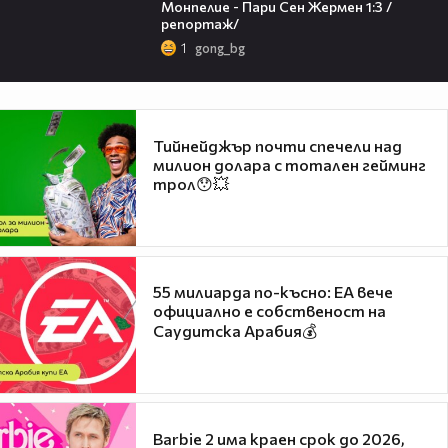
Монпелие - Пари Сен Жермен 1:3 /
репортаж/
1
gong_bg
Тийнейджър почти спечели над
милион долара с тотален гейминг
трол😯💥
55 милиарда по-късно: EA вече
официално е собственост на
Саудитска Арабия💰
Barbie 2 има краен срок до 2026,