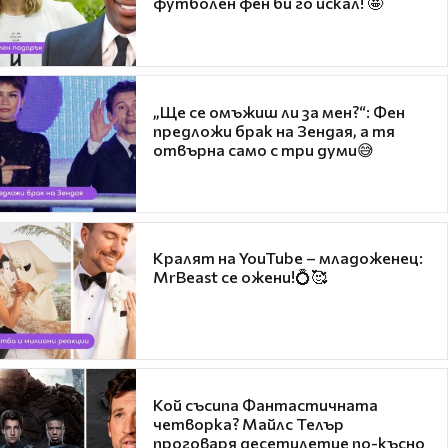
футболен фен би го искал! 🤩
„Ще се омъжиш ли за мен?“: Фен
предложи брак на Зендая, а тя
отвърна само с три думи😅
Кралят на YouTube – младоженец:
MrBeast се ожени!💍🥰
Кой съсипа Фантастичната
четворка? Майлс Телър
проговаря десетилетие по-късно