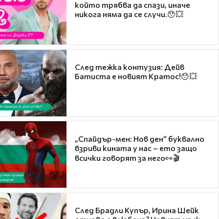
който трябва да спази, иначе
никога няма да се случи.😯💥
След тежка контузия: Дейв
Батиста е новият Кратос!😯💥
„Спайдър-мен: Нов ден“ буквално
взриви кината у нас – ето защо
всички говорят за него👀🎬
След Брадли Купър, Ирина Шейк