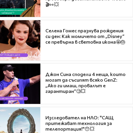
🎬👀💥
Селена Гомес празнува рождения
си ден: Как момичето от „Disney“
се превърна в световна икона🤩🎂
Джон Сина сподели 4 неща, които
могат да съсипят всяко GenZ:
„Ако ги имаш, провалът е
гарантиран“🧐💥
Изследовател на НЛО: "САЩ
притежават технология за
телепортация!"😯💥