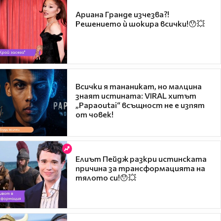
Ариана Гранде изчезва?!
Решението ѝ шокира всички!😯💥
Всички я тананикат, но малцина
знаят истината: VIRAL хитът
„Papaoutai“ всъщност не е изпят
от човек!
Елиът Пейдж разкри истинската
причина за трансформацията на
тялото си!😯💥