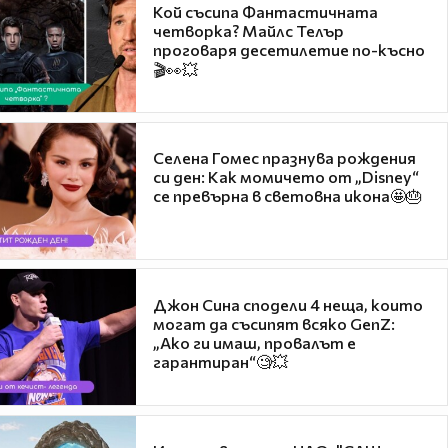
Кой съсипа Фантастичната
четворка? Майлс Телър
проговаря десетилетие по-късно
🎬👀💥
Селена Гомес празнува рождения
си ден: Как момичето от „Disney“
се превърна в световна икона🤩🎂
Джон Сина сподели 4 неща, които
могат да съсипят всяко GenZ:
„Ако ги имаш, провалът е
гарантиран“🧐💥