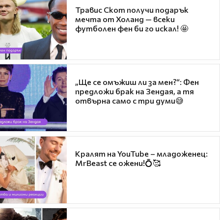
Травис Скот получи подарък
мечта от Холанд — всеки
футболен фен би го искал! 🤩
„Ще се омъжиш ли за мен?“: Фен
предложи брак на Зендая, а тя
отвърна само с три думи😅
Кралят на YouTube – младоженец:
MrBeast се ожени!💍🥰