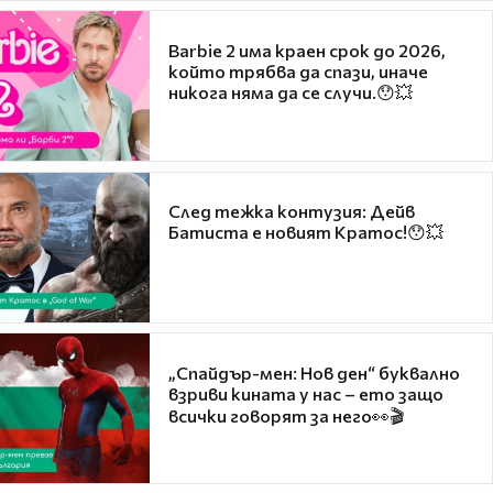
Barbie 2 има краен срок до 2026,
който трябва да спази, иначе
никога няма да се случи.😯💥
След тежка контузия: Дейв
Батиста е новият Кратос!😯💥
„Спайдър-мен: Нов ден“ буквално
взриви кината у нас – ето защо
всички говорят за него👀🎬