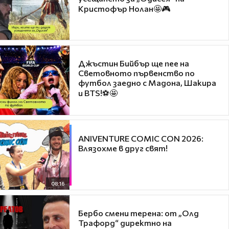
Кристофър Нолан🤩🎮
Джъстин Бийбър ще пее на
Световното първенство по
футбол заедно с Мадона, Шакира
и BTS!⚽🤩
ANIVENTURE COMIC CON 2026:
Влязохме в друг свят!
08:16
Бербо смени терена: от „Олд
Трафорд“ директно на