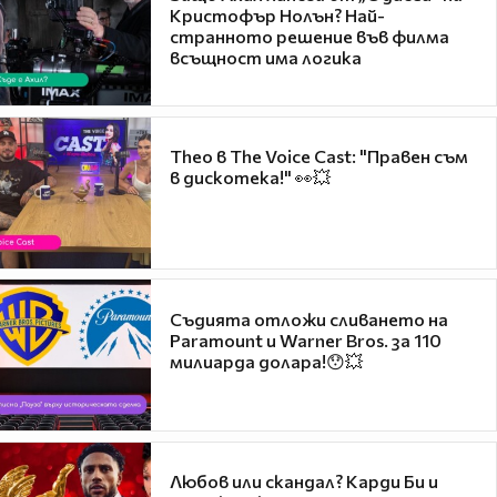
Кристофър Нолън? Най-
странното решение във филма
всъщност има логика
Theo в The Voice Cast: "Правен съм
в дискотека!" 👀💥
Съдията отложи сливането на
Paramount и Warner Bros. за 110
милиарда долара!😯💥
Любов или скандал? Карди Би и