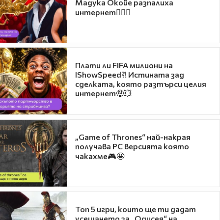
Мадука Окойе разпалиха
интернет❤️‍🔥🔥
Плати ли FIFA милиони на
IShowSpeed?! Истината зад
сделката, която разтърси целия
интернет🤑💥
„Game of Thrones“ най-накрая
получава PC версията която
чакахме🎮🤩
Топ 5 игри, които ще ти дадат
усещането за „Одисея“ на