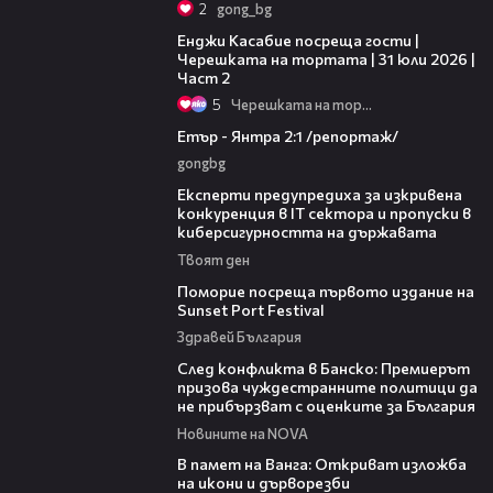
2
gong_bg
16:45
Енджи Касабие посреща гости |
Черешката на тортата | 31 юли 2026 |
Част 2
5
Черешката на тортата
06:23
Етър - Янтра 2:1 /репортаж/
gongbg
18:30
Експерти предупредиха за изкривена
конкуренция в IT сектора и пропуски в
киберсигурността на държавата
Твоят ден
05:54
Поморие посреща първото издание на
Sunset Port Festival
Здравей България
08:08
След конфликта в Банско: Премиерът
призова чуждестранните политици да
не прибързват с оценките за България
Новините на NOVA
07:17
В памет на Ванга: Откриват изложба
на икони и дърворезби