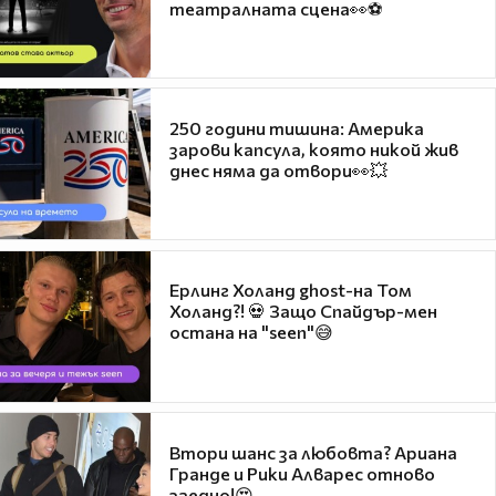
театралната сцена👀⚽
250 години тишина: Америка
зарови капсула, която никой жив
днес няма да отвори👀💥
Ерлинг Холанд ghost-на Том
Холанд?! 💀 Защо Спайдър-мен
остана на "seen"😅
Втори шанс за любовта? Ариана
Гранде и Рики Алварес отново
заедно!😍