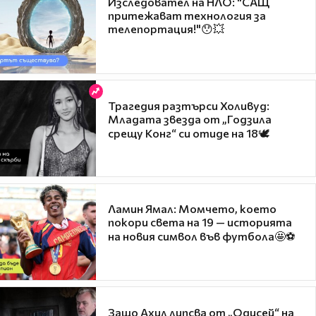
Изследовател на НЛО: "САЩ
притежават технология за
телепортация!"😯💥
Трагедия разтърси Холивуд:
Младата звезда от „Годзила
срещу Конг“ си отиде на 18🕊️
Ламин Ямал: Момчето, което
покори света на 19 — историята
на новия символ във футбола🤩⚽
Защо Ахил липсва от „Одисей“ на