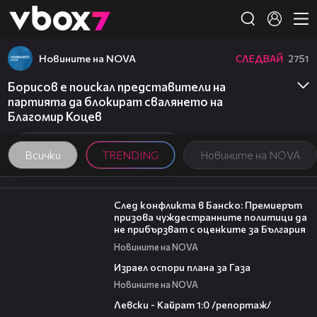
Member of
👾
Новините на NOVA
СЛЕДВАЙ
2751
Борисов е поискал представители на
партията да блокират свалянето на
Благомир Коцев
Всички
TRENDING
Новините на NOVA
08:08
След конфликта в Банско: Премиерът
призова чуждестранните политици да
не прибързват с оценките за България
Новините на NOVA
00:46
Израел оспори плана за Газа
Новините на NOVA
05:57
Левски - Кайрат 1:0 /репортаж/