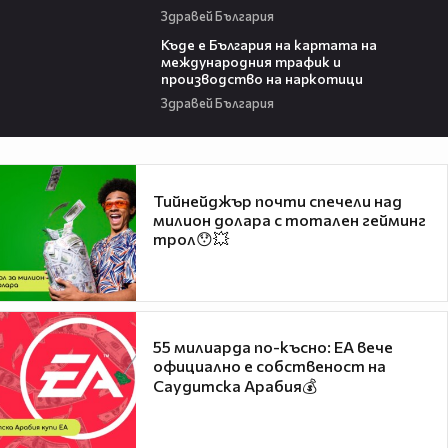
Здравей България
09:25
Къде е България на картата на
международния трафик и
производство на наркотици
Здравей България
Тийнейджър почти спечели над
милион долара с тотален гейминг
трол😯💥
55 милиарда по-късно: EA вече
официално е собственост на
Саудитска Арабия💰