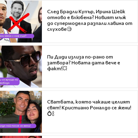
След Брадли Купър, Ирина Шейк
отново е влюбена? Новият мъж
до супермодела разпали лавина от
слухове🧐
Пи Диди излиза по-рано от
затвора? Новата дата вече е
факт!💥
Сватбата, която чакаше целият
свят! Кристиано Роналдо се жени!
💍🍾