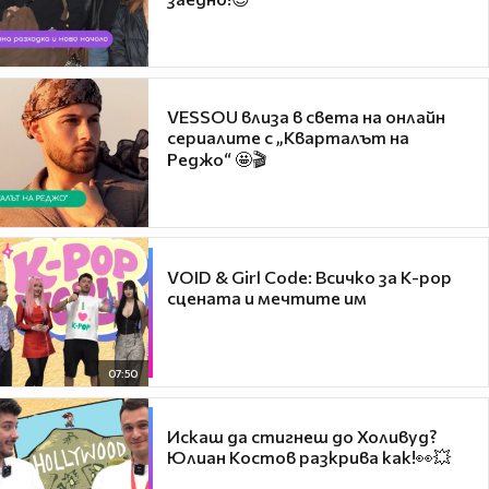
VESSOU влиза в света на онлайн
сериалите с „Кварталът на
Реджо“ 🤩🎬
VOID & Girl Code: Всичко за K-pop
сцената и мечтите им
07:50
Искаш да стигнеш до Холивуд?
Юлиан Костов разкрива как!👀💥