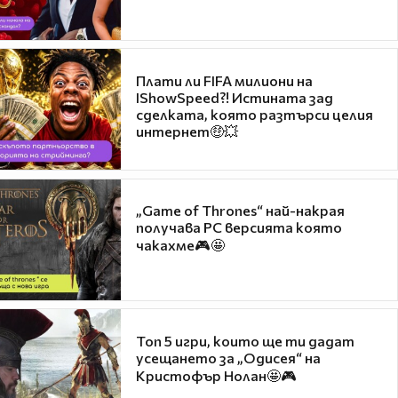
Плати ли FIFA милиони на
IShowSpeed?! Истината зад
сделката, която разтърси целия
интернет🤑💥
„Game of Thrones“ най-накрая
получава PC версията която
чакахме🎮🤩
Топ 5 игри, които ще ти дадат
усещането за „Одисея“ на
Кристофър Нолан🤩🎮