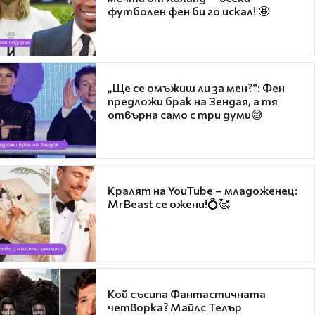
футболен фен би го искал! 🤩
„Ще се омъжиш ли за мен?“: Фен
предложи брак на Зендая, а тя
отвърна само с три думи😅
Кралят на YouTube – младоженец:
MrBeast се ожени!💍🥰
Кой съсипа Фантастичната
четворка? Майлс Телър