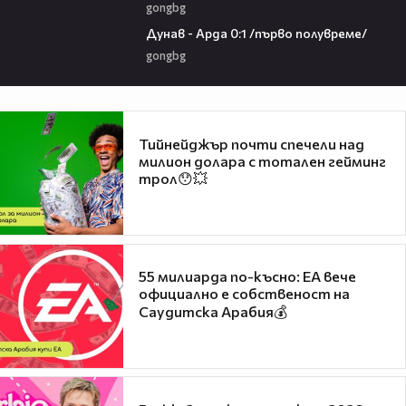
gongbg
03:00
Дунав - Арда 0:1 /първо полувреме/
gongbg
Тийнейджър почти спечели над
милион долара с тотален гейминг
трол😯💥
55 милиарда по-късно: EA вече
официално е собственост на
Саудитска Арабия💰