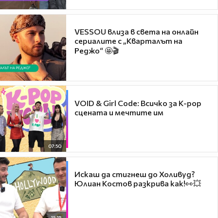
VESSOU влиза в света на онлайн
сериалите с „Кварталът на
Реджо“ 🤩🎬
VOID & Girl Code: Всичко за K-pop
сцената и мечтите им
07:50
Искаш да стигнеш до Холивуд?
Юлиан Костов разкрива как!👀💥
15:15