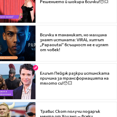
Решението ѝ шокира всички!😯💥
Всички я тананикат, но малцина
знаят истината: VIRAL хитът
„Papaoutai“ всъщност не е изпят
от човек!
Елиът Пейдж разкри истинската
причина за трансформацията на
тялото си!😯💥
Травис Скот получи подарък
мечта от Холанд — всеки