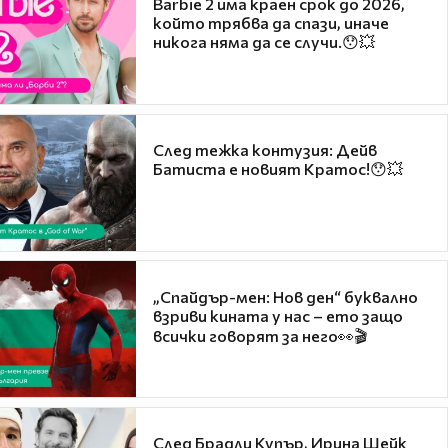
Barbie 2 има краен срок до 2026,
който трябва да спази, иначе
никога няма да се случи.😯💥
След тежка контузия: Дейв
Батиста е новият Кратос!😯💥
„Спайдър-мен: Нов ден“ буквално
взриви кината у нас – ето защо
всички говорят за него👀🎬
След Брадли Купър, Ирина Шейк