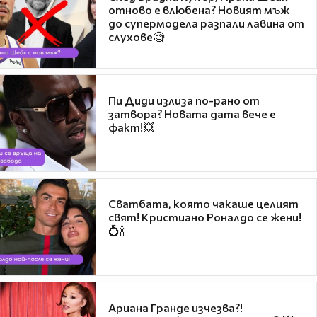
отново е влюбена? Новият мъж
до супермодела разпали лавина от
слухове🧐
Пи Диди излиза по-рано от
затвора? Новата дата вече е
факт!💥
Сватбата, която чакаше целият
свят! Кристиано Роналдо се жени!
💍🍾
Ариана Гранде изчезва?!