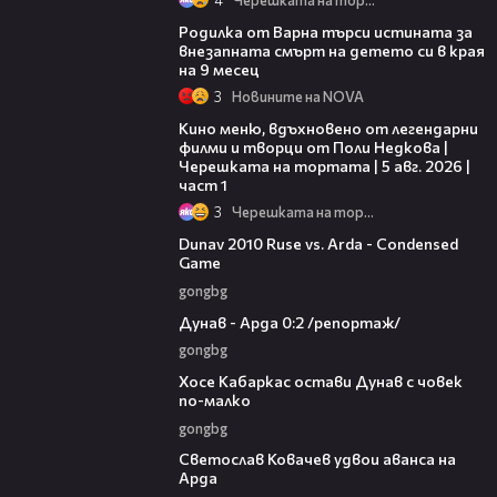
03:09
Родилка от Варна търси истината за
внезапната смърт на детето си в края
на 9 месец
3
Новините на NOVA
15:39
Кино меню, вдъхновено от легендарни
филми и творци от Поли Недкова |
Черешката на тортата | 5 авг. 2026 |
част 1
3
Черешката на тортата
20:01
Dunav 2010 Ruse vs. Arda - Condensed
Game
gongbg
06:10
Дунав - Арда 0:2 /репортаж/
gongbg
00:31
Хосе Кабаркас остави Дунав с човек
по-малко
gongbg
01:07
Светослав Ковачев удвои аванса на
Арда