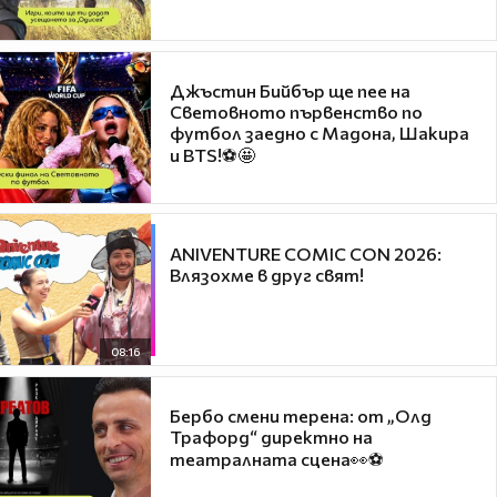
Джъстин Бийбър ще пее на
Световното първенство по
футбол заедно с Мадона, Шакира
и BTS!⚽🤩
ANIVENTURE COMIC CON 2026:
Влязохме в друг свят!
08:16
Бербо смени терена: от „Олд
Трафорд“ директно на
театралната сцена👀⚽