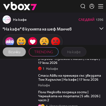
Member of
👾
На кафе
СЛЕДВАЙ
1396
"На кафе" в кухнята на шеф Манчев
Всички
TRENDING
На кафе
09:09
„На ръба“: Изложба с мисия | На кафе |
17 юли 2026
1
На кафе
02:58
Стаси Айви на премиера със звездата
Том Хидълсън | На кафе | 17 юли 2026
На кафе
13:03
Поли Недкова посреща гости |
Черешката на тортата | 5 авг. 2026 |
част 2
4
Черешката на тортата