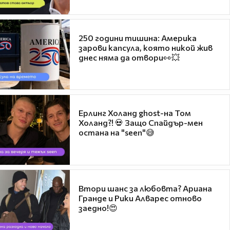
250 години тишина: Америка
зарови капсула, която никой жив
днес няма да отвори👀💥
Ерлинг Холанд ghost-на Том
Холанд?! 💀 Защо Спайдър-мен
остана на "seen"😅
Втори шанс за любовта? Ариана
Гранде и Рики Алварес отново
заедно!😍