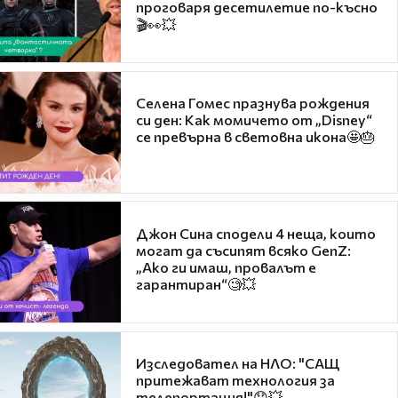
проговаря десетилетие по-късно
🎬👀💥
Селена Гомес празнува рождения
си ден: Как момичето от „Disney“
се превърна в световна икона🤩🎂
Джон Сина сподели 4 неща, които
могат да съсипят всяко GenZ:
„Ако ги имаш, провалът е
гарантиран“🧐💥
Изследовател на НЛО: "САЩ
притежават технология за
телепортация!"😯💥