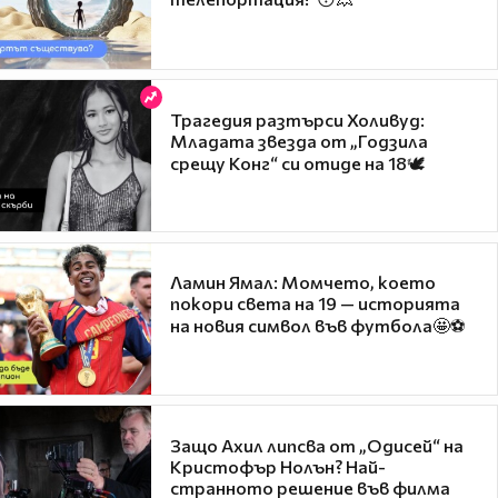
Трагедия разтърси Холивуд:
Младата звезда от „Годзила
срещу Конг“ си отиде на 18🕊️
Ламин Ямал: Момчето, което
покори света на 19 — историята
на новия символ във футбола🤩⚽
Защо Ахил липсва от „Одисей“ на
Кристофър Нолън? Най-
странното решение във филма