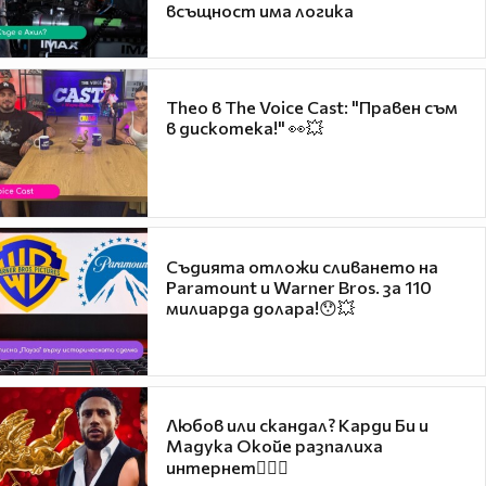
всъщност има логика
Theo в The Voice Cast: "Правен съм
в дискотека!" 👀💥
Съдията отложи сливането на
Paramount и Warner Bros. за 110
милиарда долара!😯💥
Любов или скандал? Карди Би и
Мадука Окойе разпалиха
интернет❤️‍🔥🔥