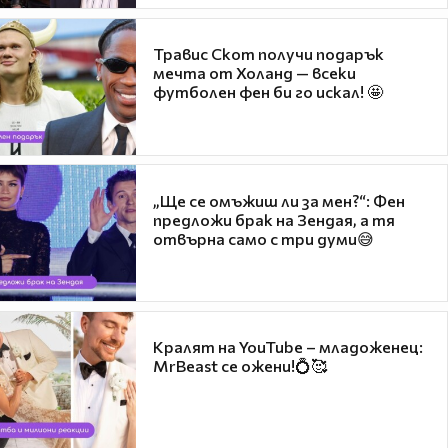
Травис Скот получи подарък
мечта от Холанд — всеки
футболен фен би го искал! 🤩
„Ще се омъжиш ли за мен?“: Фен
предложи брак на Зендая, а тя
отвърна само с три думи😅
Кралят на YouTube – младоженец:
MrBeast се ожени!💍🥰