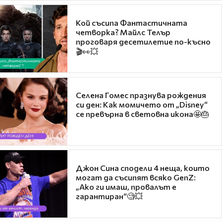
Кой съсипа Фантастичната
четворка? Майлс Телър
проговаря десетилетие по-късно
🎬👀💥
Селена Гомес празнува рождения
си ден: Как момичето от „Disney“
се превърна в световна икона🤩🎂
Джон Сина сподели 4 неща, които
могат да съсипят всяко GenZ:
„Ако ги имаш, провалът е
гарантиран“🧐💥