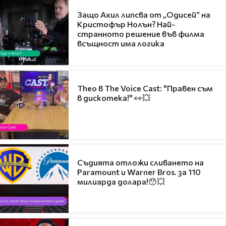
Защо Ахил липсва от „Одисей“ на
Кристофър Нолън? Най-
странното решение във филма
всъщност има логика
Theo в The Voice Cast: "Правен съм
в дискотека!" 👀💥
Съдията отложи сливането на
Paramount и Warner Bros. за 110
милиарда долара!😯💥