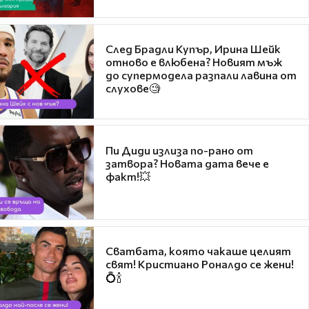
След Брадли Купър, Ирина Шейк
отново е влюбена? Новият мъж
до супермодела разпали лавина от
слухове🧐
Пи Диди излиза по-рано от
затвора? Новата дата вече е
факт!💥
Сватбата, която чакаше целият
свят! Кристиано Роналдо се жени!
💍🍾