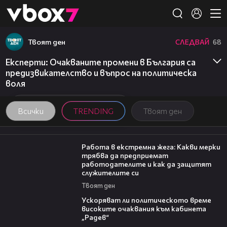
Member of
👾
Твоят ден
СЛЕДВАЙ
68
Експерти: Очакваните промени в България са
предизвикателство и въпрос на политическа
воля
Всички
TRENDING
Твоят ден
06:37
Работа в екстремна жега: Какви мерки
трябва да предприемат
работодателите и как да защитят
служителите си
Твоят ден
29:38
Ускоряват ли политическото време
високите очаквания към кабинета
„Радев“