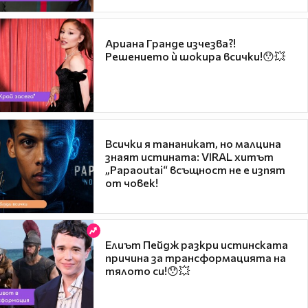
Ариана Гранде изчезва?!
Решението ѝ шокира всички!😯💥
Всички я тананикат, но малцина
знаят истината: VIRAL хитът
„Papaoutai“ всъщност не е изпят
от човек!
Елиът Пейдж разкри истинската
причина за трансформацията на
тялото си!😯💥