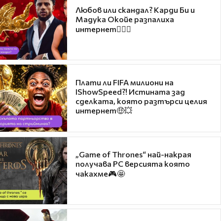
Любов или скандал? Карди Би и
Мадука Окойе разпалиха
интернет❤️‍🔥🔥
Плати ли FIFA милиони на
IShowSpeed?! Истината зад
сделката, която разтърси целия
интернет🤑💥
„Game of Thrones“ най-накрая
получава PC версията която
чакахме🎮🤩