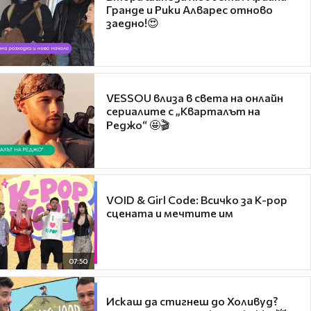
Гранде и Рики Алварес отново
заедно!😍
VESSOU влиза в света на онлайн
сериалите с „Кварталът на
Реджо“ 🤩🎬
VOID & Girl Code: Всичко за K-pop
сцената и мечтите им
07:50
Искаш да стигнеш до Холивуд?