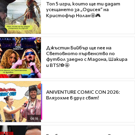
Топ 5 игри, които ще ти дадат
усещането за „Одисея“ на
Кристофър Нолан🤩🎮
Джъстин Бийбър ще пее на
Световното първенство по
футбол заедно с Мадона, Шакира
и BTS!⚽🤩
ANIVENTURE COMIC CON 2026:
Влязохме в друг свят!
08:16