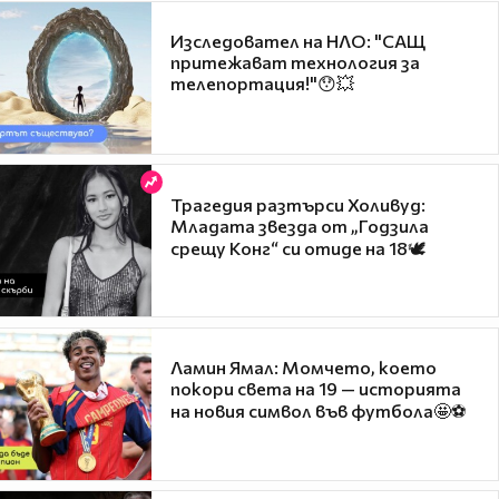
Изследовател на НЛО: "САЩ
притежават технология за
телепортация!"😯💥
Трагедия разтърси Холивуд:
Младата звезда от „Годзила
срещу Конг“ си отиде на 18🕊️
Ламин Ямал: Момчето, което
покори света на 19 — историята
на новия символ във футбола🤩⚽