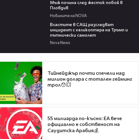
Мъж почина след жесток побой в
Пловдив
Новините на NOVA
00:39
Властите в САЩ разследват
инцидент с хеликоптера на Тръмп и
пътнически самолет
Nova News
Тийнейджър почти спечели над
милион долара с тотален гейминг
трол😯💥
55 милиарда по-късно: EA вече
официално е собственост на
Саудитска Арабия💰