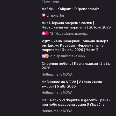
Твоят ден
05:57
Левски - Кайрат 1:0 /репортаж/
2
gong_bg
19:47
Ана Шермин посреща гости |
Черешката на тортата | 20 юли 2026
13
Черешката на тортата
18:08
Изтънчена интернационална вечеря
от Енджи Касабие | Черешката на
тортата | 31 юли 2026 | Част 2
2
Черешката на тортата
03:37
Спортни новини | Късна емисия | 5 авг.
2026
Новините на NOVA
20:06
Новините на NOVA | Лятна късна
емисия | 5 авг. 2026
Новините на NOVA
01:14
Най-малко 21 жертви и десетки ранени
при нови масирани удари в Украйна
Новините на NOVA
01:06