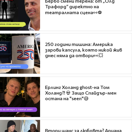
Бербо смени терена: от „Олд
Трафорд“ директно на
театралната сцена👀⚽
250 години тишина: Америка
зарови капсула, която никой жив
днес няма да отвори👀💥
Ерлинг Холанд ghost-на Том
Холанд?! 💀 Защо Спайдър-мен
остана на "seen"😅
Втори шанс за любовта? Ариана