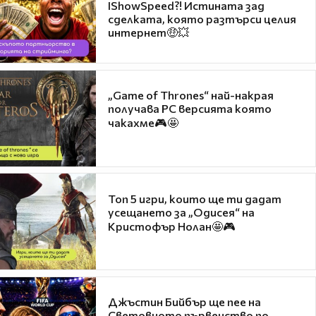
IShowSpeed?! Истината зад
сделката, която разтърси целия
интернет🤑💥
„Game of Thrones“ най-накрая
получава PC версията която
чакахме🎮🤩
Топ 5 игри, които ще ти дадат
усещането за „Одисея“ на
Кристофър Нолан🤩🎮
Джъстин Бийбър ще пее на
Световното първенство по