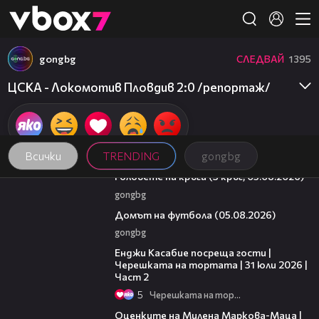
Member of
👾
gongbg
СЛЕДВАЙ
1395
ЦСКА - Локомотив Пловдив 2:0 /репортаж/
Всички
TRENDING
gongbg
27:51
Головете на кръга (3 кръг, 05.08.2026)
gongbg
57:58
Домът на футбола (05.08.2026)
gongbg
16:45
Енджи Касабие посреща гости |
Черешката на тортата | 31 юли 2026 |
Част 2
5
Черешката на тортата
14:06
Оценките на Милена Маркова-Маца |