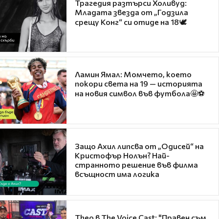
Трагедия разтърси Холивуд:
Младата звезда от „Годзила
срещу Конг“ си отиде на 18🕊️
Ламин Ямал: Момчето, което
покори света на 19 — историята
на новия символ във футбола🤩⚽
Защо Ахил липсва от „Одисей“ на
Кристофър Нолън? Най-
странното решение във филма
всъщност има логика
Theo в The Voice Cast: "Правен съм