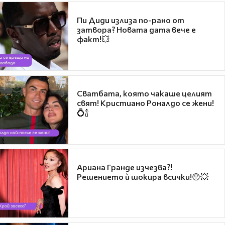
Пи Диди излиза по-рано от
затвора? Новата дата вече е
факт!💥
Сватбата, която чакаше целият
свят! Кристиано Роналдо се жени!
💍🍾
Ариана Гранде изчезва?!
Решението ѝ шокира всички!😯💥