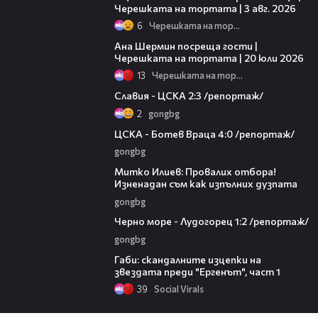
Черешката на тортата | 3 авг. 2026
6
Черешката на тортата
19:47
Ана Шермин посреща гости |
Черешката на тортата | 20 юли 2026
13
Черешката на тортата
12:17
Славия - ЦСКА 2:3 /репортаж/
2
gongbg
05:05
ЦСКА - Ботев Враца 4:0 /репортаж/
gongbg
02:16
Митко Илиев: Провалих отбора!
Изненадан съм как изпълних дузпата
gongbg
05:55
Черно море - Лудогорец 1:2 /репортаж/
gongbg
04:03
Габи: скандалните изцепки на
звездата преди "Ергенът", част 1
39
Social Virals