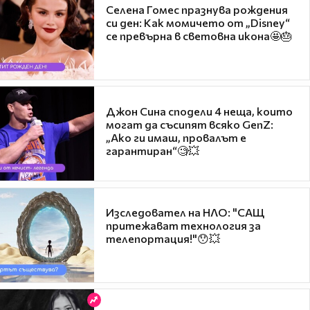
Селена Гомес празнува рождения
си ден: Как момичето от „Disney“
се превърна в световна икона🤩🎂
Джон Сина сподели 4 неща, които
могат да съсипят всяко GenZ:
„Ако ги имаш, провалът е
гарантиран“🧐💥
Изследовател на НЛО: "САЩ
притежават технология за
телепортация!"😯💥