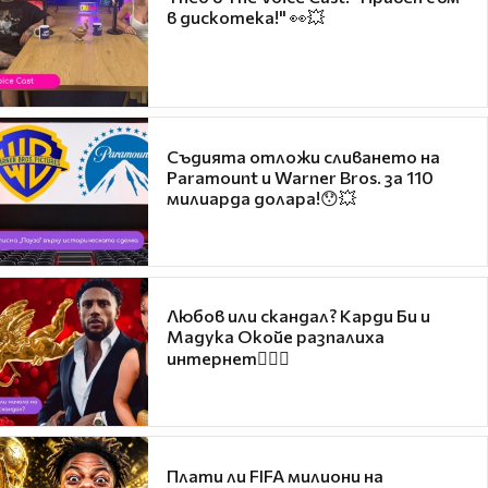
в дискотека!" 👀💥
Съдията отложи сливането на
Paramount и Warner Bros. за 110
милиарда долара!😯💥
Любов или скандал? Карди Би и
Мадука Окойе разпалиха
интернет❤️‍🔥🔥
Плати ли FIFA милиони на