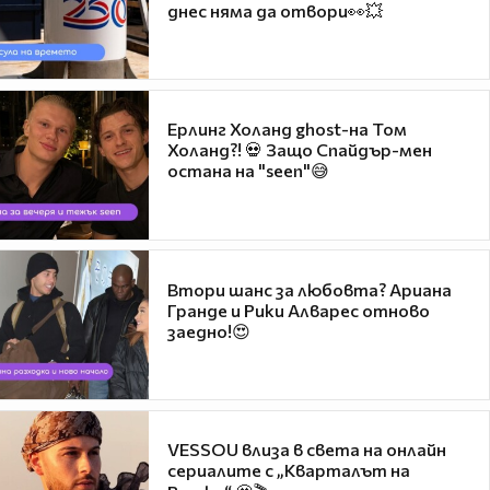
днес няма да отвори👀💥
Ерлинг Холанд ghost-на Том
Холанд?! 💀 Защо Спайдър-мен
остана на "seen"😅
Втори шанс за любовта? Ариана
Гранде и Рики Алварес отново
заедно!😍
VESSOU влиза в света на онлайн
сериалите с „Кварталът на