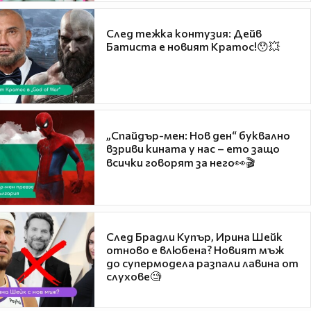
След тежка контузия: Дейв
Батиста е новият Кратос!😯💥
„Спайдър-мен: Нов ден“ буквално
взриви кината у нас – ето защо
всички говорят за него👀🎬
След Брадли Купър, Ирина Шейк
отново е влюбена? Новият мъж
до супермодела разпали лавина от
слухове🧐