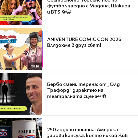
футбол заедно с Мадона, Шакира
и BTS!⚽🤩
ANIVENTURE COMIC CON 2026:
Влязохме в друг свят!
08:16
Бербо смени терена: от „Олд
Трафорд“ директно на
театралната сцена👀⚽
250 години тишина: Америка
зарови капсула, която никой жив