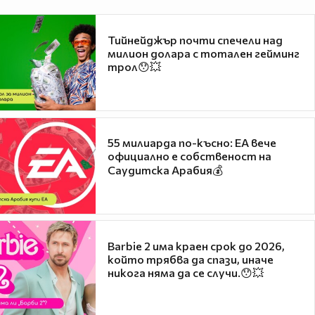
Тийнейджър почти спечели над
милион долара с тотален гейминг
трол😯💥
55 милиарда по-късно: EA вече
официално е собственост на
Саудитска Арабия💰
Barbie 2 има краен срок до 2026,
който трябва да спази, иначе
никога няма да се случи.😯💥