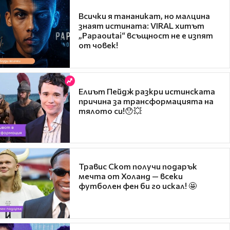
Всички я тананикат, но малцина
знаят истината: VIRAL хитът
„Papaoutai“ всъщност не е изпят
от човек!
Елиът Пейдж разкри истинската
причина за трансформацията на
тялото си!😯💥
Травис Скот получи подарък
мечта от Холанд — всеки
футболен фен би го искал! 🤩