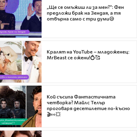
„Ще се омъжиш ли за мен?“: Фен
предложи брак на Зендая, а тя
отвърна само с три думи😅
Кралят на YouTube – младоженец:
MrBeast се ожени!💍🥰
Кой съсипа Фантастичната
четворка? Майлс Телър
проговаря десетилетие по-късно
🎬👀💥