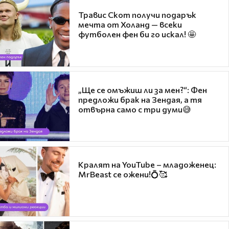
Травис Скот получи подарък
мечта от Холанд — всеки
футболен фен би го искал! 🤩
„Ще се омъжиш ли за мен?“: Фен
предложи брак на Зендая, а тя
отвърна само с три думи😅
Кралят на YouTube – младоженец:
MrBeast се ожени!💍🥰