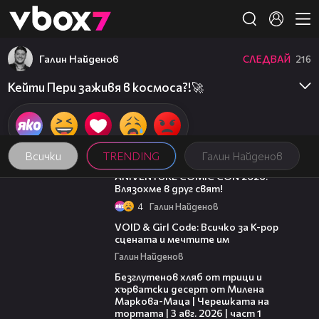
Member of
👾
Галин Найденов
СЛЕДВАЙ
216
Кейти Пери заживя в космоса?!🚀
Всички
TRENDING
Галин Найденов
08:16
ANIVENTURE COMIC CON 2026:
Влязохме в друг свят!
4
Галин Найденов
07:50
VOID & Girl Code: Всичко за K-pop
сцената и мечтите им
Галин Найденов
16:02
Безглутенов хляб от трици и
хърватски десерт от Милена
Маркова-Маца | Черешката на
тортата | 3 авг. 2026 | част 1