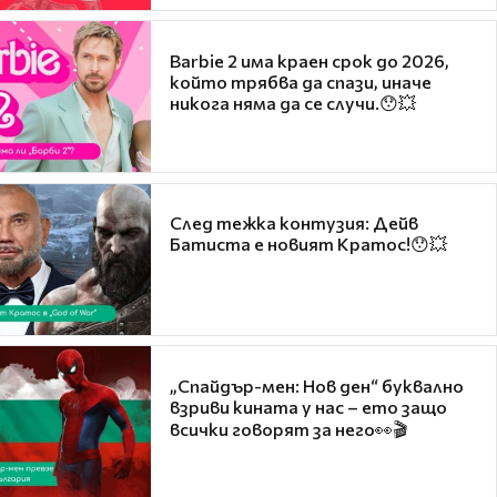
Barbie 2 има краен срок до 2026,
който трябва да спази, иначе
никога няма да се случи.😯💥
След тежка контузия: Дейв
Батиста е новият Кратос!😯💥
„Спайдър-мен: Нов ден“ буквално
взриви кината у нас – ето защо
всички говорят за него👀🎬