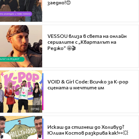
заедно!😍
VESSOU влиза в света на онлайн
сериалите с „Кварталът на
Реджо“ 🤩🎬
VOID & Girl Code: Всичко за K-pop
сцената и мечтите им
07:50
Искаш да стигнеш до Холивуд?
Юлиан Костов разкрива как!👀💥