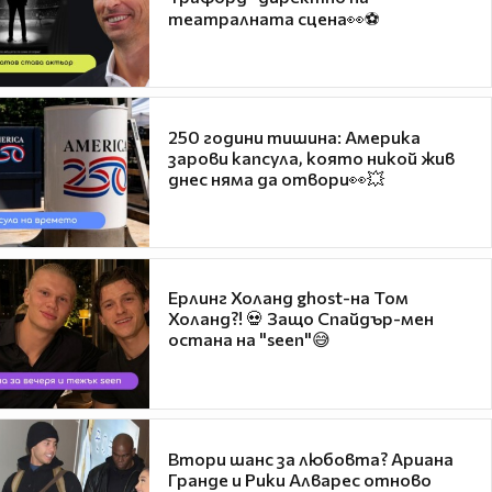
театралната сцена👀⚽
250 години тишина: Америка
зарови капсула, която никой жив
днес няма да отвори👀💥
Ерлинг Холанд ghost-на Том
Холанд?! 💀 Защо Спайдър-мен
остана на "seen"😅
Втори шанс за любовта? Ариана
Гранде и Рики Алварес отново