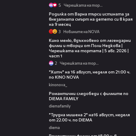
5
Черешката на тортата
03:09
Родилка от Варна търси истината за
внезапната смърт на детето си в края
на 9 месец
3
Новините на NOVA
15:39
Кино меню, вдъхновено от легендарни
филми и творци от Поли Недкова |
Черешката на тортата | 5 авг. 2026 |
част 1
2
Черешката на тортата
00:30
"Хитч" на 16 август, неделя от 21:00 ч.
по KINO NOVA
kinonova_
00:31
Романтични следобеди с филмите по
DIEMA FAMILY
diemafamily
00:31
"Трудна мишена 2" на16 август, неделя
от 22.00 ч. по DIEMA
diema
00:36
Романтични филми от 18.00 ч. в