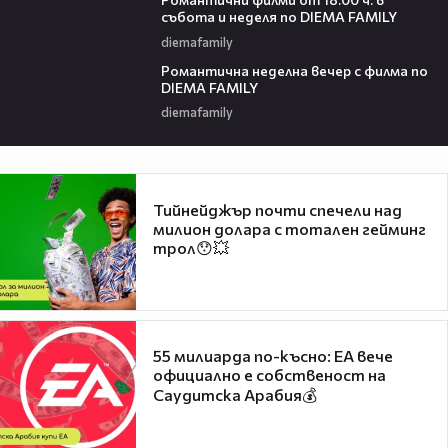
събота и неделя по DIEMA FAMILY
diemafamily
00:21
Романтичнa неделна вечер с филма по
DIEMA FAMILY
diemafamily
Тийнейджър почти спечели над
милион долара с тотален гейминг
трол😯💥
55 милиарда по-късно: EA вече
официално е собственост на
Саудитска Арабия💰