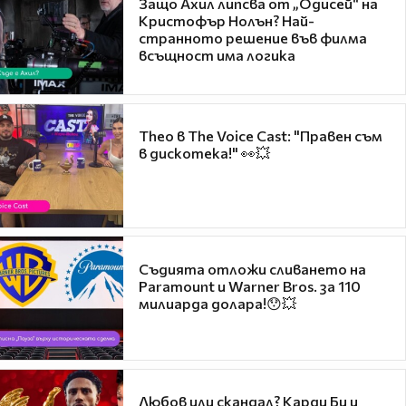
Защо Ахил липсва от „Одисей“ на
Кристофър Нолън? Най-
странното решение във филма
всъщност има логика
Theo в The Voice Cast: "Правен съм
в дискотека!" 👀💥
Съдията отложи сливането на
Paramount и Warner Bros. за 110
милиарда долара!😯💥
Любов или скандал? Карди Би и