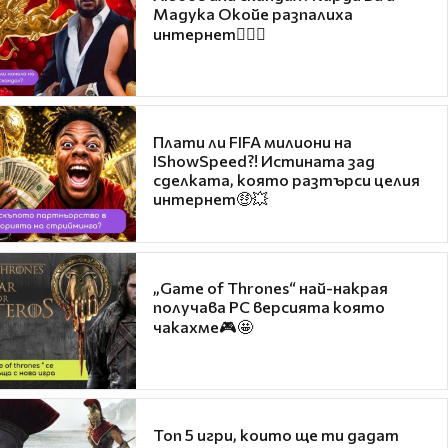
Мадука Окойе разпалиха
интернет❤️‍🔥🔥
Плати ли FIFA милиони на
IShowSpeed?! Истината зад
сделката, която разтърси целия
интернет🤑💥
„Game of Thrones“ най-накрая
получава PC версията която
чакахме🎮🤩
Топ 5 игри, които ще ти дадат