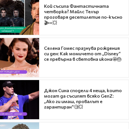
Кой съсипа Фантастичната
четворка? Майлс Телър
проговаря десетилетие по-късно
🎬👀💥
Селена Гомес празнува рождения
си ден: Как момичето от „Disney“
се превърна в световна икона🤩🎂
Джон Сина сподели 4 неща, които
могат да съсипят всяко GenZ:
„Ако ги имаш, провалът е
гарантиран“🧐💥