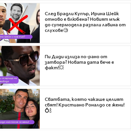
След Брадли Купър, Ирина Шейк
отново е влюбена? Новият мъж
до супермодела разпали лавина от
слухове🧐
Пи Диди излиза по-рано от
затвора? Новата дата вече е
факт!💥
Сватбата, която чакаше целият
свят! Кристиано Роналдо се жени!
💍🍾