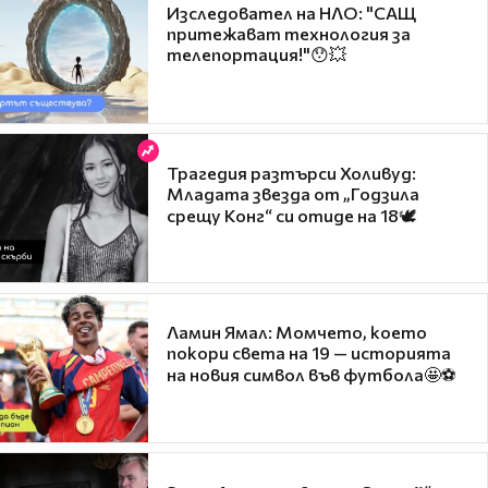
Изследовател на НЛО: "САЩ
притежават технология за
телепортация!"😯💥
Трагедия разтърси Холивуд:
Младата звезда от „Годзила
срещу Конг“ си отиде на 18🕊️
Ламин Ямал: Момчето, което
покори света на 19 — историята
на новия символ във футбола🤩⚽