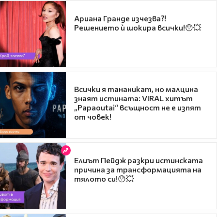
Ариана Гранде изчезва?!
Решението ѝ шокира всички!😯💥
Всички я тананикат, но малцина
знаят истината: VIRAL хитът
„Papaoutai“ всъщност не е изпят
от човек!
Елиът Пейдж разкри истинската
причина за трансформацията на
тялото си!😯💥