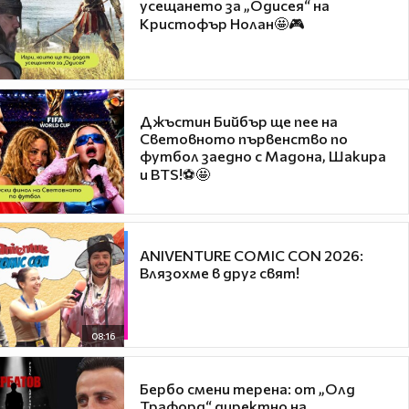
усещането за „Одисея“ на
Кристофър Нолан🤩🎮
Джъстин Бийбър ще пее на
Световното първенство по
футбол заедно с Мадона, Шакира
и BTS!⚽🤩
ANIVENTURE COMIC CON 2026:
Влязохме в друг свят!
08:16
Бербо смени терена: от „Олд
Трафорд“ директно на