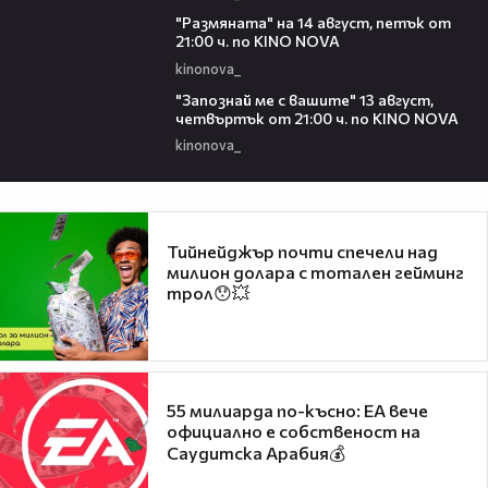
00:29
"Размянaта" на 14 август, петък от
21:00 ч. по KINO NOVA
kinonova_
00:23
"Запознай ме с вашите" 13 август,
четвъртък от 21:00 ч. по KINO NOVA
kinonova_
Тийнейджър почти спечели над
милион долара с тотален гейминг
трол😯💥
55 милиарда по-късно: EA вече
официално е собственост на
Саудитска Арабия💰