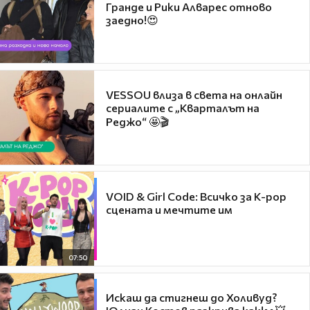
Гранде и Рики Алварес отново
заедно!😍
VESSOU влиза в света на онлайн
сериалите с „Кварталът на
Реджо“ 🤩🎬
VOID & Girl Code: Всичко за K-pop
сцената и мечтите им
07:50
Искаш да стигнеш до Холивуд?