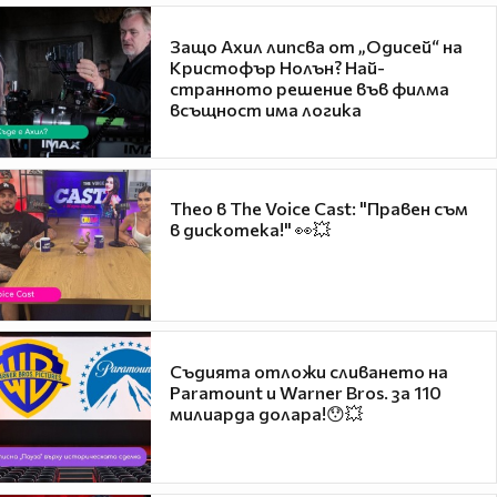
Защо Ахил липсва от „Одисей“ на
Кристофър Нолън? Най-
странното решение във филма
всъщност има логика
Theo в The Voice Cast: "Правен съм
в дискотека!" 👀💥
Съдията отложи сливането на
Paramount и Warner Bros. за 110
милиарда долара!😯💥