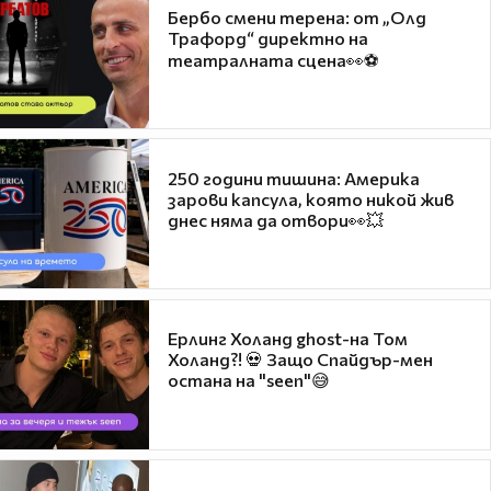
Бербо смени терена: от „Олд
Трафорд“ директно на
театралната сцена👀⚽
250 години тишина: Америка
зарови капсула, която никой жив
днес няма да отвори👀💥
Ерлинг Холанд ghost-на Том
Холанд?! 💀 Защо Спайдър-мен
остана на "seen"😅