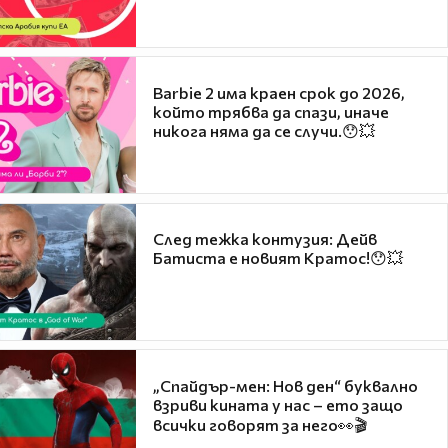
Barbie 2 има краен срок до 2026,
който трябва да спази, иначе
никога няма да се случи.😯💥
След тежка контузия: Дейв
Батиста е новият Кратос!😯💥
„Спайдър-мен: Нов ден“ буквално
взриви кината у нас – ето защо
всички говорят за него👀🎬