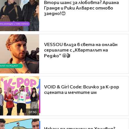
Втори шанс за любовта? Ариана
Гранде и Рики Алварес отново
заедно!😍
VESSOU влиза в света на онлайн
сериалите с „Кварталът на
Реджо“ 🤩🎬
VOID & Girl Code: Всичко за K-pop
сцената и мечтите им
07:50
Искаш да стигнеш до Холивуд?