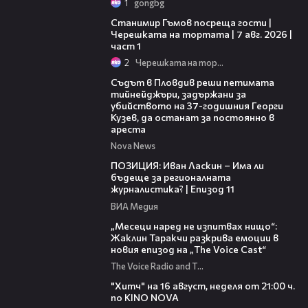
1
gongbg
16:22
Станимир Гъмов посреща гости |
Черешката на тортата | 7 авг. 2026 |
част 1
2
Черешката на тортата
01:34
Съдът в Пловдив реши петимата
тийнейджъри, задържани за
убийството на 37-годишния Георги
Кузев, да останат за постоянно в
ареста
Nova News
39:29
ПОЗИЦИЯ: Иван Ласкин – Има ли
бъдеще за регионалната
журналистика? | Епизод 11
ВИА Медия
01:13:23
„Месеци наред не изпитвах нищо“:
Жаклин Таракчи разкрива емоции в
новия епизод на „The Voice Cast“
The Voice Radio and TV Bulgaria
00:30
"Хитч" на 16 август, неделя от 21:00 ч.
по KINO NOVA