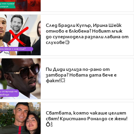
След Брадли Купър, Ирина Шейк
отново е влюбена? Новият мъж
до супермодела разпали лавина от
слухове🧐
Пи Диди излиза по-рано от
затвора? Новата дата вече е
факт!💥
Сватбата, която чакаше целият
свят! Кристиано Роналдо се жени!
💍🍾