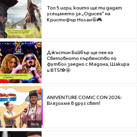
Топ 5 игри, които ще ти дадат
усещането за „Одисея“ на
Кристофър Нолан🤩🎮
Джъстин Бийбър ще пее на
Световното първенство по
футбол заедно с Мадона, Шакира
и BTS!⚽🤩
ANIVENTURE COMIC CON 2026:
Влязохме в друг свят!
08:16