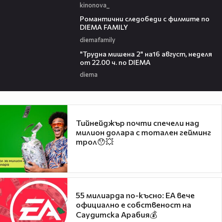
kinonova_
00:31
Романтични следобеди с филмите по
DIEMA FAMILY
diemafamily
00:31
"Трудна мишена 2" на16 август, неделя
от 22.00 ч. по DIEMA
diema
Тийнейджър почти спечели над
милион долара с тотален гейминг
трол😯💥
55 милиарда по-късно: EA вече
официално е собственост на
Саудитска Арабия💰