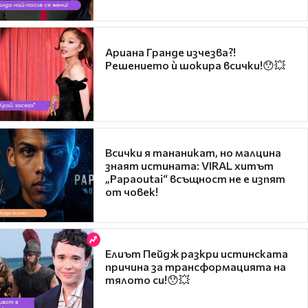
Ариана Гранде изчезва?!
Решението ѝ шокира всички!😯💥
Всички я тананикат, но малцина
знаят истината: VIRAL хитът
„Papaoutai“ всъщност не е изпят
от човек!
Елиът Пейдж разкри истинската
причина за трансформацията на
тялото си!😯💥