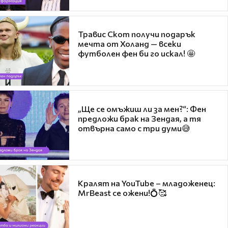
Травис Скот получи подарък
мечта от Холанд — всеки
футболен фен би го искал! 🤩
„Ще се омъжиш ли за мен?“: Фен
предложи брак на Зендая, а тя
отвърна само с три думи😅
Кралят на YouTube – младоженец:
MrBeast се ожени!💍🥰