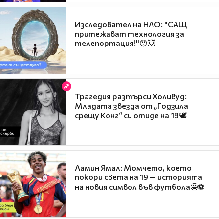
Изследовател на НЛО: "САЩ
притежават технология за
телепортация!"😯💥
Трагедия разтърси Холивуд:
Младата звезда от „Годзила
срещу Конг“ си отиде на 18🕊️
Ламин Ямал: Момчето, което
покори света на 19 — историята
на новия символ във футбола🤩⚽