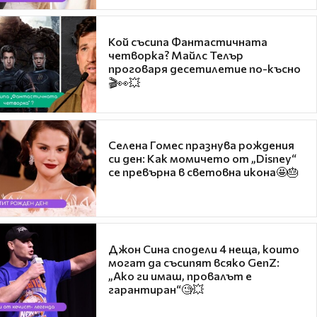
Кой съсипа Фантастичната
четворка? Майлс Телър
проговаря десетилетие по-късно
🎬👀💥
Селена Гомес празнува рождения
си ден: Как момичето от „Disney“
се превърна в световна икона🤩🎂
Джон Сина сподели 4 неща, които
могат да съсипят всяко GenZ:
„Ако ги имаш, провалът е
гарантиран“🧐💥