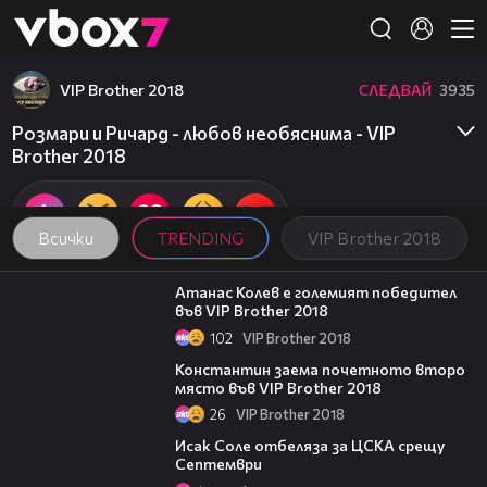
Member of
👾
VIP Brother 2018
СЛЕДВАЙ
3935
Розмари и Ричард - любов необяснима - VIP
Brother 2018
Всички
TRENDING
VIP Brother 2018
06:03
Атанас Колев е големият победител
във VIP Brother 2018
102
VIP Brother 2018
07:57
Константин заема почетното второ
място във VIP Brother 2018
26
VIP Brother 2018
01:02
Исак Соле отбеляза за ЦСКА срещу
Септември