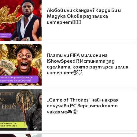
Любов или скандал? Карди Би и
Мадука Окойе разпалиха
интернет❤️‍🔥🔥
Плати ли FIFA милиони на
IShowSpeed?! Истината зад
сделката, която разтърси целия
интернет🤑💥
„Game of Thrones“ най-накрая
получава PC версията която
чакахме🎮🤩