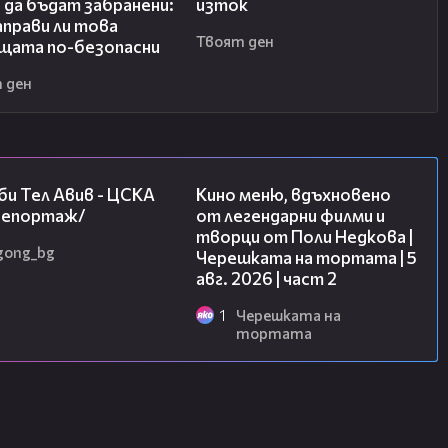
 да бъдат забранени:
изток
прави ли това
Твоят ден
щата по-безопасни
 ден
09:11
15:31
и Тел Авив - ЦСКА
Кино меню, вдъхновено
/репортаж/
от легендарни филми и
творци от Поли Недкова |
gong_bg
Черешката на тортата | 5
авг. 2026 | част 2
1
Черешката на
тортата