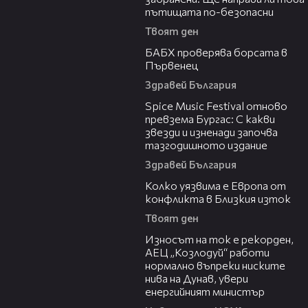
пътищата по-безопасни
Твоят ден
03:57
БАБХ проверява борсата в
Първенец
Здравей България
03:32
Spice Music Festival отново
превзема Бургас: С какви
звезди и изненади започва
тазгодишното издание
Здравей България
12:08
Колко уязвима е Европа от
конфликта в Близкия изток
Твоят ден
00:59
Износът на ток е рекорден,
АЕЦ „Козлодуй“ работи
нормално въпреки ниските
нива на Дунав, увери
енергийният министър