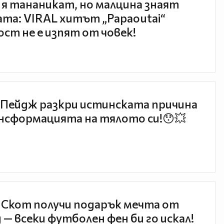
 я тананикат, но малцина знаят
та: VIRAL хитът „Papaoutai“
ст не е изпят от човек!
Пейдж разкри истинската причина
нсформацията на тялото си!😯💥
 Скот получи подарък мечта от
 — всеки футболен фен би го искал!