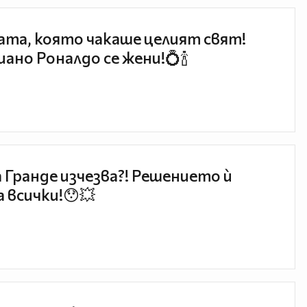
та, която чакаше целият свят!
ано Роналдо се жени!💍🍾
 Гранде изчезва?! Решението ѝ
 всички!😯💥