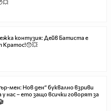
😯💥
ежка контузия: Дейв Батиста е
 Кратос!😯💥
ър-мен: Нов ден“ буквално взриви
 у нас – ето защо всички говорят за
🎬