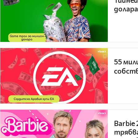
Тийней
долара
55 мил
собств
Barbie
трябва