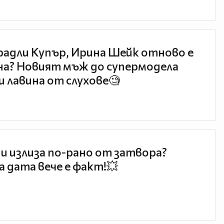
радли Купър, Ирина Шейк отново е
а? Новият мъж до супермодела
и лавина от слухове🧐
и излиза по-рано от затвора?
 дата вече е факт!💥