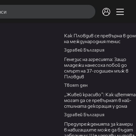
03:09
Как Пловдив се превърна в дом
на международния тенис
Здравей България
13:28
Генезис на агресията: Защо
младежи нанесоха побой до
смърт на 37-годишен мъж в
Пловдив
Твоят ден
04:11
„Живей красиво”: Как цветята
могат да се превърнат в най-
стилната декорация у дома
Здравей България
15:40
Предупрежденията за камери
в навигациите може да бъдат
забранени: Ще направи ли това