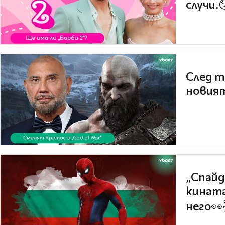
случи.
След т
новият
„Спайд
кината
него👀