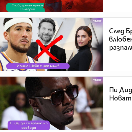
След Б
влюбен
разпал
Пи Дид
Новата