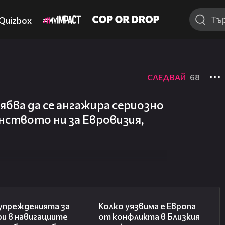
Quizbox
СЛЕДВАЙ
68
бва да се ангажира сериозно
нството ни за Евровизия,
15:40
12:08
упрежденията за
Колко уязвима е Европа
и в навигациите
от конфликта в Близкия