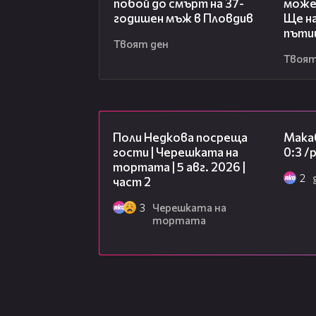
побой до смърт на 37-
може
годишен мъж в Пловдив
Ще на
пъти
Твоят ден
Твоят
13:03
Поли Недкова посреща
Макаб
гости | Черешката на
0:3 
тортата | 5 авг. 2026 |
2
част 2
3
Черешката на
тортата