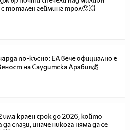
джър почти спечели над милион
 с тотален гейминг трол😯💥
иарда по-късно: EA вече официално е
еност на Саудитска Арабия💰
 2 има краен срок до 2026, който
 да спази, иначе никога няма да се