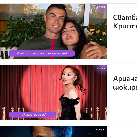
Сватба
Кристи
Ариана
шокира