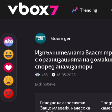
Member of
👾
Trending
Твоят ден
Изпълнителната власт тря
с организацията на домаки
според анализатори
483
18.05.2026
Виж повече
13:28
Генезис на агресията:
Пред
Защо младежи нанесоха
камер