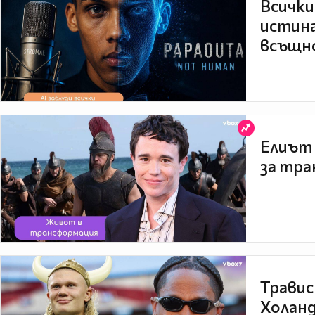
Всички
истина
всъщно
Елиът 
за тра
Травис
Холанд