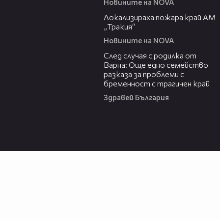
Новините на NOVA
03:03
Локализираха пожара край АМ
„Тракия“
Новините на NOVA
07:02
След случая с родилка от
Варна: Още едно семейство
разказа за проблеми с
бременност с трагичен край
Здравей България