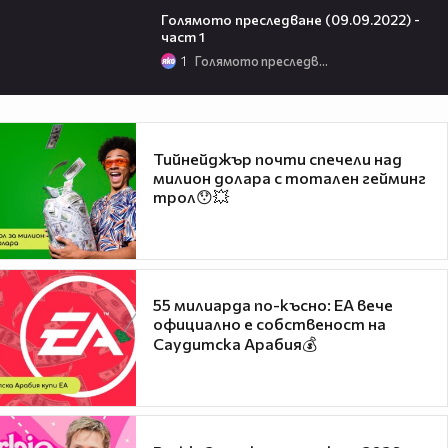
Голямото преследване (09.09.2022) -
част 1
1
Голямото преследване
Тийнейджър почти спечели над
милион долара с тотален гейминг
трол😯💥
55 милиарда по-късно: EA вече
официално е собственост на
Саудитска Арабия💰