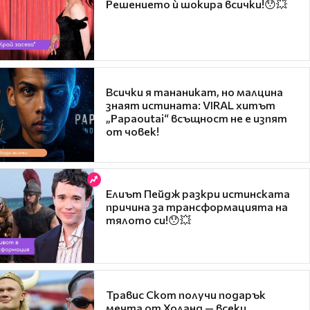
Решението ѝ шокира всички!😯💥
Всички я тананикат, но малцина
знаят истината: VIRAL хитът
„Papaoutai“ всъщност не е изпят
от човек!
Елиът Пейдж разкри истинската
причина за трансформацията на
тялото си!😯💥
Травис Скот получи подарък
мечта от Холанд — всеки