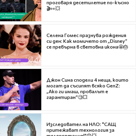
проговаря десетилетие по-късно
🎬👀💥
Селена Гомес празнува рождения
си ден: Как момичето от „Disney“
се превърна в световна икона🤩🎂
Джон Сина сподели 4 неща, които
могат да съсипят всяко GenZ:
„Ако ги имаш, провалът е
гарантиран“🧐💥
Изследовател на НЛО: "САЩ
притежават технология за
телепортация!"😯💥