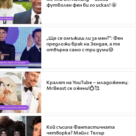
футболен фен би го искал! 🤩
„Ще се омъжиш ли за мен?“: Фен
предложи брак на Зендая, а тя
отвърна само с три думи😅
Кралят на YouTube – младоженец:
MrBeast се ожени!💍🥰
Кой съсипа Фантастичната
четворка? Майлс Телър