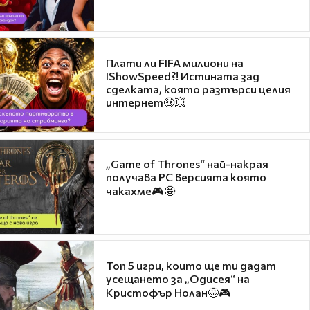
Плати ли FIFA милиони на
IShowSpeed?! Истината зад
сделката, която разтърси целия
интернет🤑💥
„Game of Thrones“ най-накрая
получава PC версията която
чакахме🎮🤩
Топ 5 игри, които ще ти дадат
усещането за „Одисея“ на
Кристофър Нолан🤩🎮