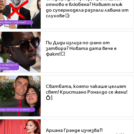
отново е влюбена? Новият мъж
до супермодела разпали лавина от
слухове🧐
Пи Диди излиза по-рано от
затвора? Новата дата вече е
факт!💥
Сватбата, която чакаше целият
свят! Кристиано Роналдо се жени!
💍🍾
Ариана Гранде изчезва?!