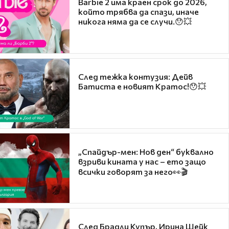
Barbie 2 има краен срок до 2026,
който трябва да спази, иначе
никога няма да се случи.😯💥
След тежка контузия: Дейв
Батиста е новият Кратос!😯💥
„Спайдър-мен: Нов ден“ буквално
взриви кината у нас – ето защо
всички говорят за него👀🎬
След Брадли Купър, Ирина Шейк