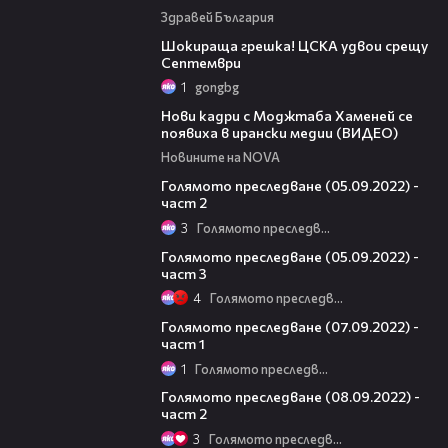
Здравей България
01:06
Шокираща грешка! ЦСКА удвои срещу
Септември
1
gongbg
00:14
Нови кадри с Моджтаба Хаменей се
появиха в ирански медии (ВИДЕО)
Новините на NOVA
24:34
Голямото преследване (05.09.2022) -
част 2
3
Голямото преследване
08:59
Голямото преследване (05.09.2022) -
част 3
4
Голямото преследване
12:07
Голямото преследване (07.09.2022) -
част 1
1
Голямото преследване
26:19
Голямото преследване (08.09.2022) -
част 2
3
Голямото преследване
11:41