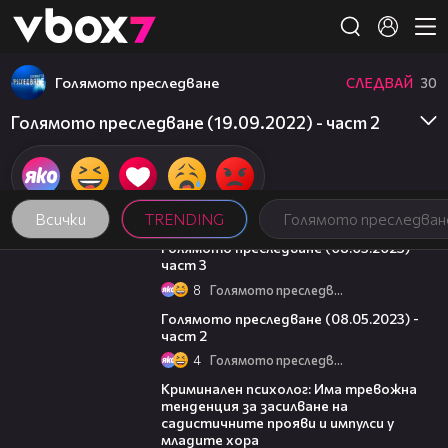
Member of
👾
Голямото преследване
СЛЕДВАЙ
30
Голямото преследване (19.09.2022) - част 2
Всички
TRENDING
Голямото преследван
09:13
Голямото преследване (08.05.2023) -
част 3
8
Голямото преследване
26:42
Голямото преследване (08.05.2023) -
част 2
4
Голямото преследване
09:42
Криминален психолог: Има тревожна
тенденция за засилване на
садистичните прояви и импулси у
младите хора