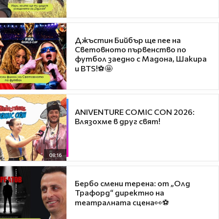
Джъстин Бийбър ще пее на
Световното първенство по
футбол заедно с Мадона, Шакира
и BTS!⚽🤩
ANIVENTURE COMIC CON 2026:
Влязохме в друг свят!
08:16
Бербо смени терена: от „Олд
Трафорд“ директно на
театралната сцена👀⚽