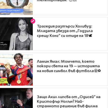
Трагедия разтърси Холивуд:
Младата звезда от „Годзила
срещу Конг“ си отиде на 18🕊️
Ламин Ямал: Момчето, което
покори света на 19 — историята
на новия символ във футбола🤩⚽
Защо Ахил липсва от „Одисей“ на
Кристофър Нолън? Най-
странното решение във филма