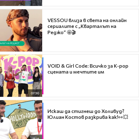
VESSOU влиза в света на онлайн
сериалите с „Кварталът на
Реджо“ 🤩🎬
VOID & Girl Code: Всичко за K-pop
сцената и мечтите им
07:50
Искаш да стигнеш до Холивуд?
Юлиан Костов разкрива как!👀💥
15:15