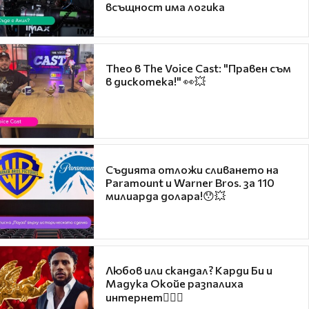
всъщност има логика
Theo в The Voice Cast: "Правен съм
в дискотека!" 👀💥
Съдията отложи сливането на
Paramount и Warner Bros. за 110
милиарда долара!😯💥
Любов или скандал? Карди Би и
Мадука Окойе разпалиха
интернет❤️‍🔥🔥