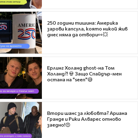
250 години тишина: Америка
зарови капсула, която никой жив
днес няма да отвори👀💥
Ерлинг Холанд ghost-на Том
Холанд?! 💀 Защо Спайдър-мен
остана на "seen"😅
Втори шанс за любовта? Ариана
Гранде и Рики Алварес отново
заедно!😍