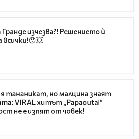
 Гранде изчезва?! Решението ѝ
 всички!😯💥
 я тананикат, но малцина знаят
та: VIRAL хитът „Papaoutai“
ст не е изпят от човек!