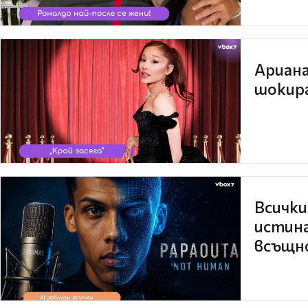
Ариана
шокира
Всички
истина
всъщно