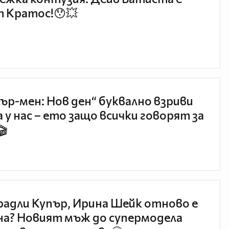
 Кратос!😯💥
ър-мен: Нов ден“ буквално взриви
 у нас – ето защо всички говорят за
🎬
радли Купър, Ирина Шейк отново е
а? Новият мъж до супермодела