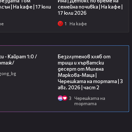
звездата Том
Ина | Детокс по време на
сън | На кафе | 17 юли
семейна почивка | На кафе |
17 юли 2026
фе
1
На кафе
05:57
15:35
и - Кайрат 1:0 /
Безглутенов хляб от
ртаж/
трици и хърватски
десерт от Милена
gong_bg
Маркова-Маца |
Черешката на тортата | 3
авг. 2026 | част 2
3
Черешката на
тортата