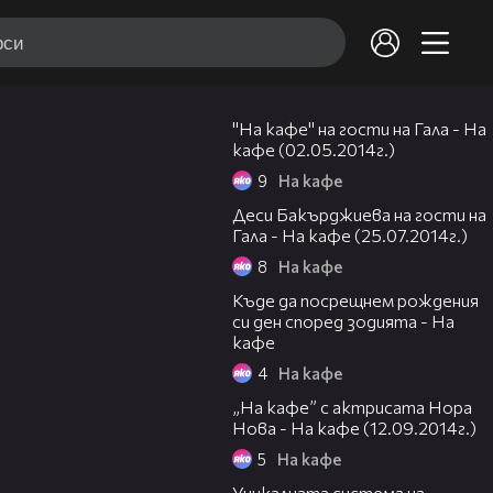
01:00:47
"На кафе" на гости на Гала - На
кафе (02.05.2014г.)
9
На кафе
51:28
Деси Бакърджиева на гости на
Гала - На кафе (25.07.2014г.)
8
На кафе
45:50
Къде да посрещнем рождения
си ден според зодията - На
кафе
4
На кафе
52:57
„На кафе” с актрисата Нора
Нова - На кафе (12.09.2014г.)
5
На кафе
37:39
Уникалната система на