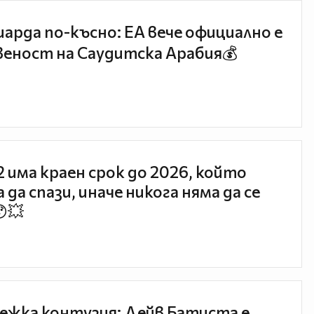
иарда по-късно: EA вече официално е
еност на Саудитска Арабия💰
 2 има краен срок до 2026, който
 да спази, иначе никога няма да се
😯💥
ежка контузия: Дейв Батиста е