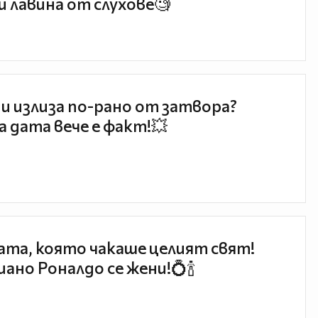
и лавина от слухове🧐
и излиза по-рано от затвора?
 дата вече е факт!💥
та, която чакаше целият свят!
ано Роналдо се жени!💍🍾