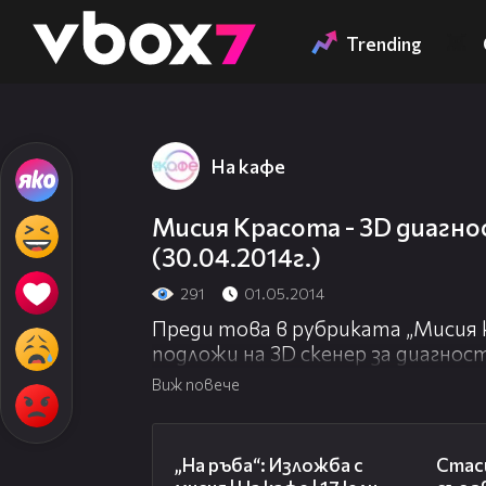
Member of
👾
Trending
На кафе
Мисия Красота - 3D диагно
(30.04.2014г.)
291
01.05.2014
Преди това в рубриката „Мисия к
подложи на 3D скенер за диагнос
любимата процедура за разкрасяв
Виж повече
09:09
„На ръба“: Изложба с
Стаси