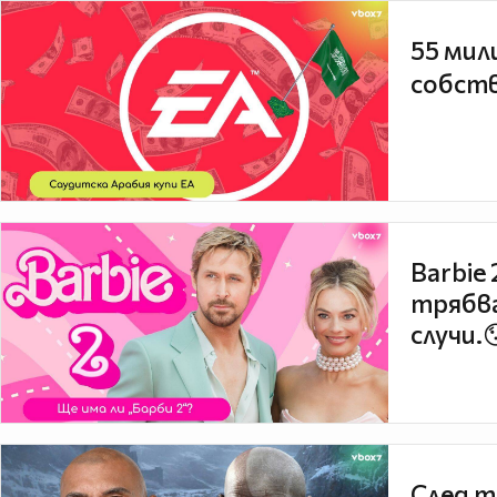
55 мил
собств
Barbie
трябва
случи.
След т