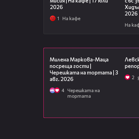
мисия | На кафе | 17 юли
със 
2026
Хидъл
2026
1
На кафе
На ка
20:17
Милена Маркова-Маца
Левск
посреща гости |
репо
Черешката на тортата | 3
2
авг. 2026
4
Черешката на
тортата