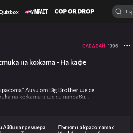
Quizbox
СЛЕДВАЙ
1396
стика на кожата - На кафе
расота” Лили от Big Brother ще се
тика на кожата и ще си направи
ане на Мадона - На кафе 30.04.2014
02:58
17:40
 Айви на премиера
Пътят на красотата с