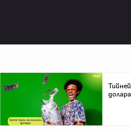
Тийней
долара