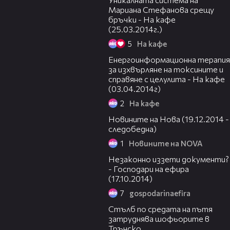
Мариана Стефанова срещу
бръчки - На кафе
(25.03.2014г.)
5
На кафе
32:07
Енергоинформационна терапия
за изхвърляне на токсините и
справяне с целулита - На кафе
(03.04.2014г)
2
На кафе
19:02
Новините на Нова (19.12.2014 -
следобедна)
1
Новините на NOVA
03:14
Незаконно иззети документи?
- Господари на ефира
(17.10.2014)
7
gospodarinaefira
00:37
Стълб по средата на пътя
затруднява шофьорите в
Трънско