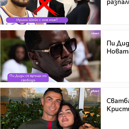
разпал
Пи Дид
Новата
Сватба
Кристи