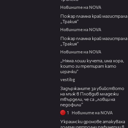
Новините на NOVA
00:20
Пожар пламна край магистрала
„Тракия“
Новините на NOVA
00:10
Пожар пламна край магистрала
„Тракия“
Новините на NOVA
36:08
„Няма лоши кучета, има хора,
които ги третират като
играчки“
vestibg
20:30
Задържаните за убийството
на мъж в Пловдив младежи
твърдели, че са „ловци на
педофили”
1
Новините на NOVA
00:57
Украински дронове атакуваха
големи петролни рафинерии в