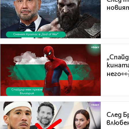
новият
„Спайд
кината
него👀
След Б
влюбен