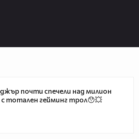
джър почти спечели над милион
 с тотален гейминг трол😯💥