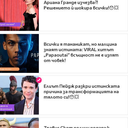
Ариана Гранде изчезва?!
Решението ѝ шокира всички!😯💥
Всички я тананикат, но малцина
знаят истината: VIRAL хитът
„Papaoutai“ всъщност не е изпят
от човек!
Елиът Пейдж разкри истинската
причина за трансформацията на
тялото си!😯💥
Травис Скот получи подарък