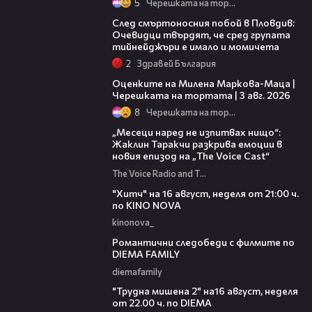
5
Черешката на тортата
09:32
След смъртоносния побой в Пловдив:
Очевидци твърдят, че сред групата
тийнейджъри е имало и момичета
2
Здравей България
14:06
Оценките на Милена Маркова-Маца |
Черешката на тортата | 3 авг. 2026
8
Черешката на тортата
01:13:23
„Месеци наред не изпитвах нищо“:
Жаклин Таракчи разкрива емоции в
новия епизод на „The Voice Cast“
The Voice Radio and TV Bulgaria
00:30
"Хитч" на 16 август, неделя от 21:00 ч.
по KINO NOVA
kinonova_
00:31
Романтични следобеди с филмите по
DIEMA FAMILY
diemafamily
00:31
"Трудна мишена 2" на16 август, неделя
от 22.00 ч. по DIEMA