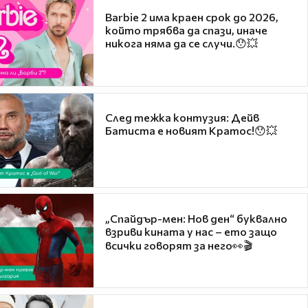
Barbie 2 има краен срок до 2026,
който трябва да спази, иначе
никога няма да се случи.😯💥
След тежка контузия: Дейв
Батиста е новият Кратос!😯💥
„Спайдър-мен: Нов ден“ буквално
взриви кината у нас – ето защо
всички говорят за него👀🎬