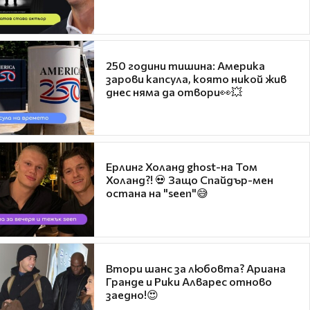
250 години тишина: Америка
зарови капсула, която никой жив
днес няма да отвори👀💥
Ерлинг Холанд ghost-на Том
Холанд?! 💀 Защо Спайдър-мен
остана на "seen"😅
Втори шанс за любовта? Ариана
Гранде и Рики Алварес отново
заедно!😍