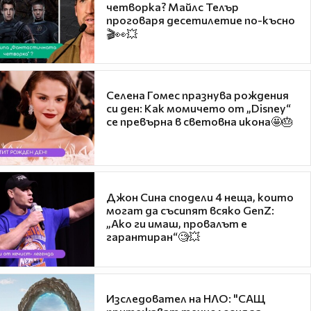
четворка? Майлс Телър
проговаря десетилетие по-късно
🎬👀💥
Селена Гомес празнува рождения
си ден: Как момичето от „Disney“
се превърна в световна икона🤩🎂
Джон Сина сподели 4 неща, които
могат да съсипят всяко GenZ:
„Ако ги имаш, провалът е
гарантиран“🧐💥
Изследовател на НЛО: "САЩ