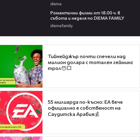
diema
00:36
Романтични филми от 18.00 ч. в
събота и неделя по DIEMA FAMILY
diemafamily
Тийнейджър почти спечели над
милион долара с тотален гейминг
трол😯💥
55 милиарда по-късно: EA вече
официално е собственост на
Саудитска Арабия💰