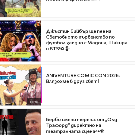
Джъстин Бийбър ще пее на
Световното първенство по
футбол заедно с Мадона, Шакира
и BTS!⚽🤩
ANIVENTURE COMIC CON 2026:
Влязохме в друг свят!
08:16
Бербо смени терена: от „Олд
Трафорд“ директно на
театралната сцена👀⚽