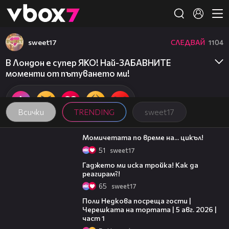
Member of
👾
sweet17
СЛЕДВАЙ
1104
В Лондон е супер ЯКО! Най-ЗАБАВНИТЕ
моменти от пътуването ми!
Всички
TRENDING
sweet17
06:51
Момичетата по време на... цикъл!
51
sweet17
07:24
Гаджето ми иска тройка! Как да
реагирам?!
65
sweet17
19:25
Поли Недкова посреща гости |
Черешката на тортата | 5 авг. 2026 |
част 1