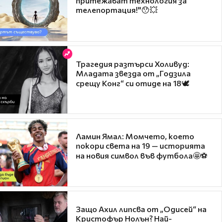
притежават технология за
телепортация!"😯💥
Трагедия разтърси Холивуд:
Младата звезда от „Годзила
срещу Конг“ си отиде на 18🕊️
Ламин Ямал: Момчето, което
покори света на 19 — историята
на новия символ във футбола🤩⚽
Защо Ахил липсва от „Одисей“ на
Кристофър Нолън? Най-