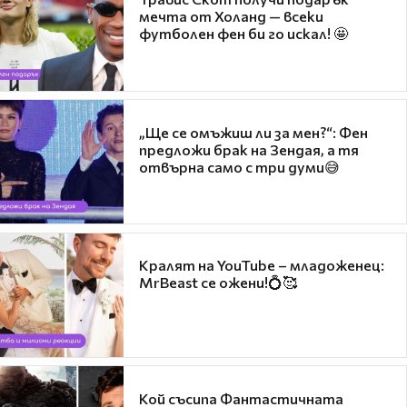
мечта от Холанд — всеки
футболен фен би го искал! 🤩
„Ще се омъжиш ли за мен?“: Фен
предложи брак на Зендая, а тя
отвърна само с три думи😅
Кралят на YouTube – младоженец:
MrBeast се ожени!💍🥰
Кой съсипа Фантастичната