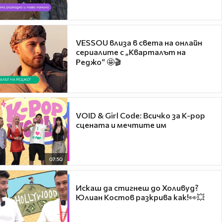
VESSOU влиза в света на онлайн
сериалите с „Кварталът на
Реджо“ 🤩🎬
VOID & Girl Code: Всичко за K-pop
сцената и мечтите им
07:50
Искаш да стигнеш до Холивуд?
Юлиан Костов разкрива как!👀💥