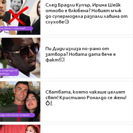
След Брадли Купър, Ирина Шейк
отново е влюбена? Новият мъж
до супермодела разпали лавина от
слухове🧐
Пи Диди излиза по-рано от
затвора? Новата дата вече е
факт!💥
Сватбата, която чакаше целият
свят! Кристиано Роналдо се жени!
💍🍾