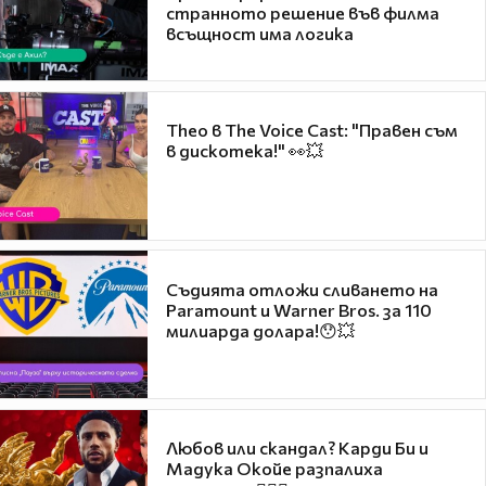
странното решение във филма
всъщност има логика
Theo в The Voice Cast: "Правен съм
в дискотека!" 👀💥
Съдията отложи сливането на
Paramount и Warner Bros. за 110
милиарда долара!😯💥
Любов или скандал? Карди Би и
Мадука Окойе разпалиха