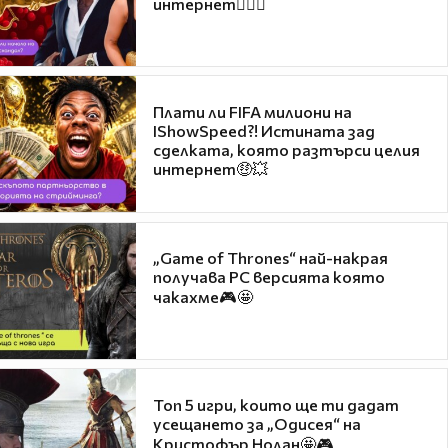
интернет❤️‍🔥🔥
Плати ли FIFA милиони на
IShowSpeed?! Истината зад
сделката, която разтърси целия
интернет🤑💥
„Game of Thrones“ най-накрая
получава PC версията която
чакахме🎮🤩
Топ 5 игри, които ще ти дадат
усещането за „Одисея“ на
Кристофър Нолан🤩🎮