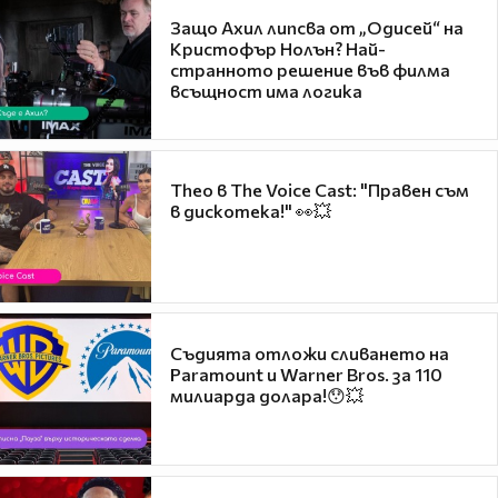
Защо Ахил липсва от „Одисей“ на
Кристофър Нолън? Най-
странното решение във филма
всъщност има логика
Theo в The Voice Cast: "Правен съм
в дискотека!" 👀💥
Съдията отложи сливането на
Paramount и Warner Bros. за 110
милиарда долара!😯💥