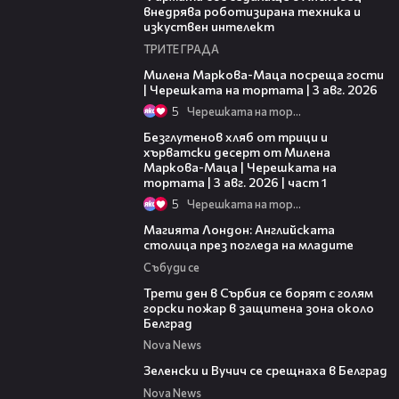
внедрява роботизирана техника и
изкуствен интелект
ТРИТЕ ГРАДА
20:17
Милена Маркова-Маца посреща гости
| Черешката на тортата | 3 авг. 2026
5
Черешката на тортата
16:02
Безглутенов хляб от трици и
хърватски десерт от Милена
Маркова-Маца | Черешката на
тортата | 3 авг. 2026 | част 1
5
Черешката на тортата
05:03
Магията Лондон: Английската
столица през погледа на младите
Събуди се
00:36
Трети ден в Сърбия се борят с голям
горски пожар в защитена зона около
Белград
Nova News
00:43
Зеленски и Вучич се срещнаха в Белград
Nova News