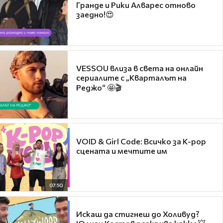
Гранде и Рики Алварес отново
заедно!😍
VESSOU влиза в света на онлайн
сериалите с „Кварталът на
Реджо“ 🤩🎬
VOID & Girl Code: Всичко за K-pop
сцената и мечтите им
07:50
Искаш да стигнеш до Холивуд?