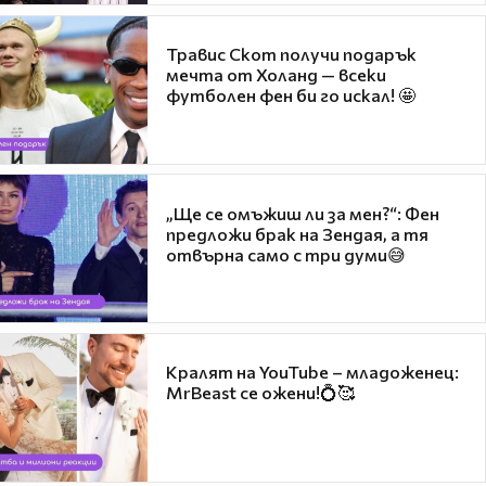
Травис Скот получи подарък
мечта от Холанд — всеки
футболен фен би го искал! 🤩
„Ще се омъжиш ли за мен?“: Фен
предложи брак на Зендая, а тя
отвърна само с три думи😅
Кралят на YouTube – младоженец:
MrBeast се ожени!💍🥰