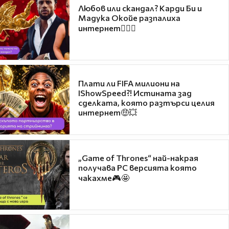
Любов или скандал? Карди Би и
Мадука Окойе разпалиха
интернет❤️‍🔥🔥
Плати ли FIFA милиони на
IShowSpeed?! Истината зад
сделката, която разтърси целия
интернет🤑💥
„Game of Thrones“ най-накрая
получава PC версията която
чакахме🎮🤩