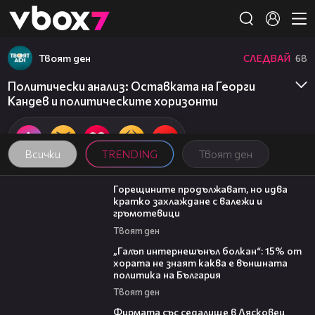
Member of
👾
Твоят ден
СЛЕДВАЙ
68
Политически анализ: Оставката на Георги
Кандев и политическите хоризонти
Всички
TRENDING
Твоят ден
02:31
Горещините продължават, но идва
кратко захлаждане с валежи и
гръмотевици
Твоят ден
08:08
„Галъп интернешънъл болкан“: 15% от
хората не знаят каква е външната
политика на България
Твоят ден
00:06
Фирмата със седалище в Лясковец