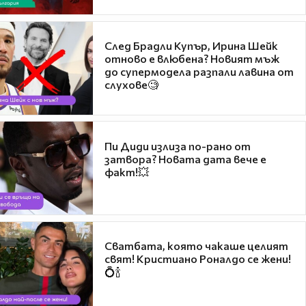
След Брадли Купър, Ирина Шейк
отново е влюбена? Новият мъж
до супермодела разпали лавина от
слухове🧐
Пи Диди излиза по-рано от
затвора? Новата дата вече е
факт!💥
Сватбата, която чакаше целият
свят! Кристиано Роналдо се жени!
💍🍾