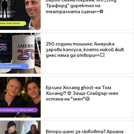
Трафорд“ директно на
театралната сцена👀⚽
250 години тишина: Америка
зарови капсула, която никой жив
днес няма да отвори👀💥
Ерлинг Холанд ghost-на Том
Холанд?! 💀 Защо Спайдър-мен
остана на "seen"😅
Втори шанс за любовта? Ариана