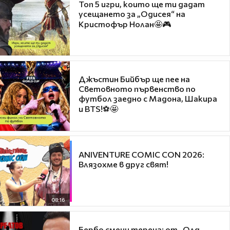
Топ 5 игри, които ще ти дадат
усещането за „Одисея“ на
Кристофър Нолан🤩🎮
Джъстин Бийбър ще пее на
Световното първенство по
футбол заедно с Мадона, Шакира
и BTS!⚽🤩
ANIVENTURE COMIC CON 2026:
Влязохме в друг свят!
08:16
Бербо смени терена: от „Олд