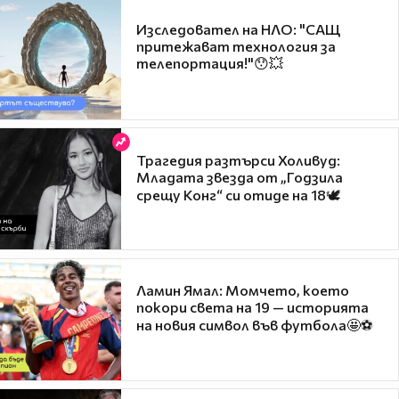
Изследовател на НЛО: "САЩ
притежават технология за
телепортация!"😯💥
Трагедия разтърси Холивуд:
Младата звезда от „Годзила
срещу Конг“ си отиде на 18🕊️
Ламин Ямал: Момчето, което
покори света на 19 — историята
на новия символ във футбола🤩⚽