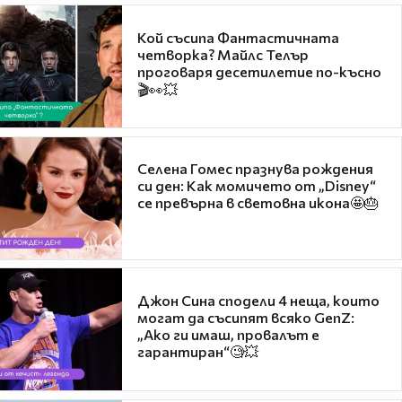
Кой съсипа Фантастичната
четворка? Майлс Телър
проговаря десетилетие по-късно
🎬👀💥
Селена Гомес празнува рождения
си ден: Как момичето от „Disney“
се превърна в световна икона🤩🎂
Джон Сина сподели 4 неща, които
могат да съсипят всяко GenZ:
„Ако ги имаш, провалът е
гарантиран“🧐💥