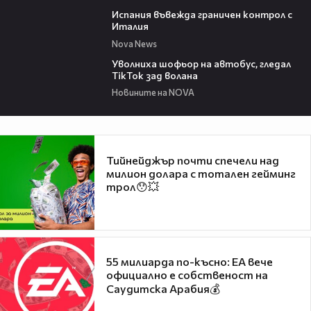
00:47
Испания въвежда граничен контрол с
Италия
Nova News
00:19
Уволниха шофьор на автобус, гледал
TikTok зад волана
Новините на NOVA
Тийнейджър почти спечели над
милион долара с тотален гейминг
трол😯💥
55 милиарда по-късно: EA вече
официално е собственост на
Саудитска Арабия💰