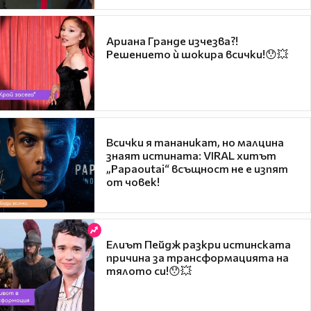
Ариана Гранде изчезва?!
Решението ѝ шокира всички!😯💥
Всички я тананикат, но малцина
знаят истината: VIRAL хитът
„Papaoutai“ всъщност не е изпят
от човек!
Елиът Пейдж разкри истинската
причина за трансформацията на
тялото си!😯💥