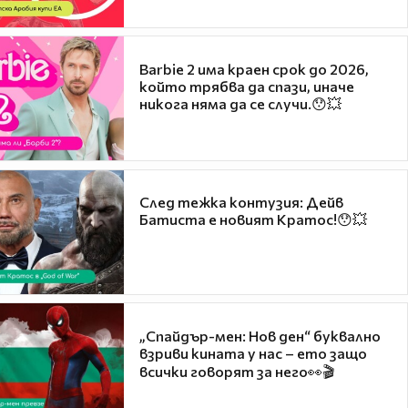
Barbie 2 има краен срок до 2026,
който трябва да спази, иначе
никога няма да се случи.😯💥
След тежка контузия: Дейв
Батиста е новият Кратос!😯💥
„Спайдър-мен: Нов ден“ буквално
взриви кината у нас – ето защо
всички говорят за него👀🎬