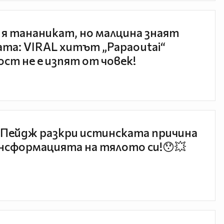
 я тананикат, но малцина знаят
та: VIRAL хитът „Papaoutai“
ст не е изпят от човек!
Пейдж разкри истинската причина
нсформацията на тялото си!😯💥