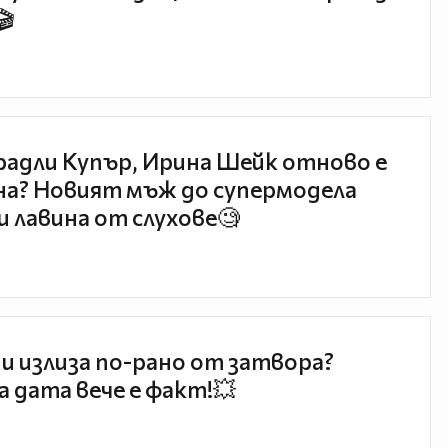
🎬
радли Купър, Ирина Шейк отново е
а? Новият мъж до супермодела
и лавина от слухове🧐
и излиза по-рано от затвора?
 дата вече е факт!💥