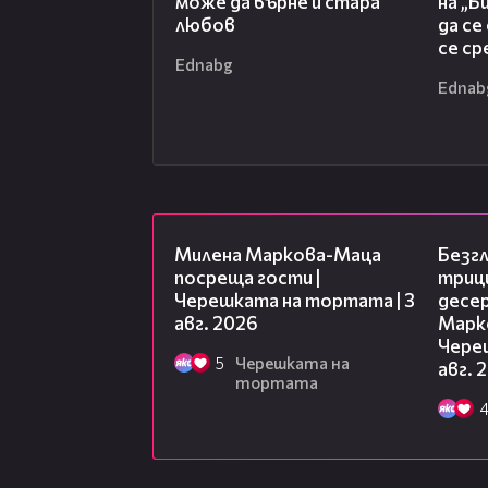
може да върне и стара
на „Б
любов
да се
се с
Ednabg
Ednab
20:17
Милена Маркова-Маца
Безг
посреща гости |
триц
Черешката на тортата | 3
десе
авг. 2026
Марк
Чере
5
Черешката на
авг. 
тортата