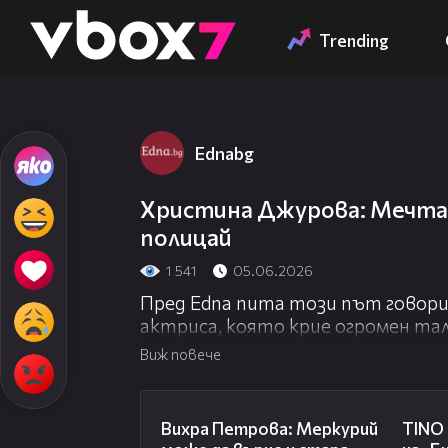
Member of
👾
Trending
Ednabg
Христина Джурова: Мечтае
полицай
1 541
05.06.2026
Пред Edna пита този път говори
актриса, която крие огромен т
познават от редица успешни про
Виж повече
изгрява в най-новия криминален
следи".
12:49
Вихра Петрова: Меркурий
TINO