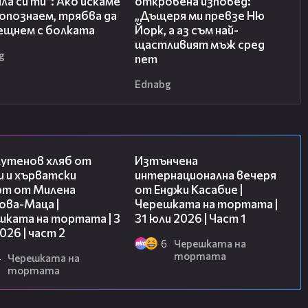
ила си ти“: Ако искаме
откровена изповед:
 опознаем, трябва да
„Дъщеря ми превзе Ню
рещнем с болката
Йорк, а аз съм най-
щастливият мъж сред
g
пет
Ednabg
15:35
18:07
лутенов хляб от
Изтънчена
и и хърватски
интернационална вечеря
рт от Милена
от Енджи Касабие |
ова-Маца |
Черешката на тортата |
шката на тортата | 3
31 юли 2026 | Част 1
2026 | част 2
6
Черешката на
тортата
4
Черешката на
тортата