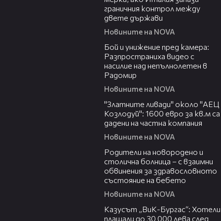
граничния контрол между
двете държави
Новините на NOVA
00:50
Бой и унижение пред камера:
Разпространиха видео с
насилие над непълнолетен в
Радомир
Новините на NOVA
04:15
"Златните ливади" около "АЕЦ
Козлодуй": 1600 евро за кв.м са
дадени на частна компания
Новините на NOVA
02:32
Родители на новородено и
столична болница – с взаимни
обвинения за здравословното
състояние на бебето
Новините на NOVA
02:43
Казусът „ВиК-Бургас“: Хотели
плащали до 30 000 лева след