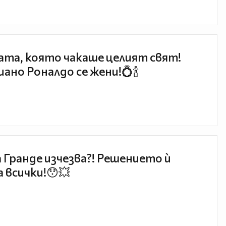
та, която чакаше целият свят!
ано Роналдо се жени!💍🍾
 Гранде изчезва?! Решението ѝ
 всички!😯💥