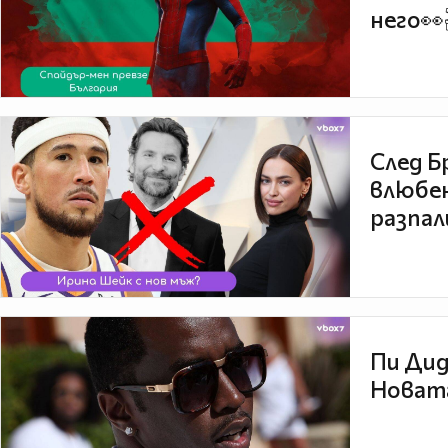
него👀
След Б
влюбен
разпал
Пи Дид
Новата