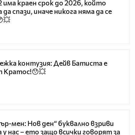
 2 има краен срок до 2026, който
 да спази, иначе никога няма да се
😯💥
ежка контузия: Дейв Батиста е
 Кратос!😯💥
ър-мен: Нов ден“ буквално взриви
 у нас – ето защо всички говорят за