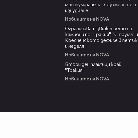
манипулиране на водомерите и
изнудване
Новините на NOVA
03:06
Ограничават движението на
камиони по "Тракия", "Струма" и
Кресненското дефиле в петък
и неделя
Новините на NOVA
03:31
Втори ден пламъци край
"Тракия"
Новините на NOVA