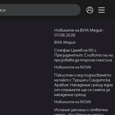
19:32
Новините на ВИА Медия -
07.08.2026
ВИА Медия
02:02
Стефан Цанев на 90 г.
Президентът: Словото му ни
призовава да търсим смисъла
Новините на NOVA
00:54
Пакистан след подписването
на пакт с Турция и Саудитска
Арабия: Нападение срещу една
от страните ще се смята за
нападение срещу
Новините на NOVA
00:41
Испания заплаши с ответни
мерки, ако Италия запази