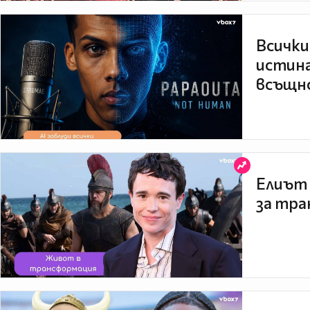
Всички
истина
всъщно
Елиът 
за тра