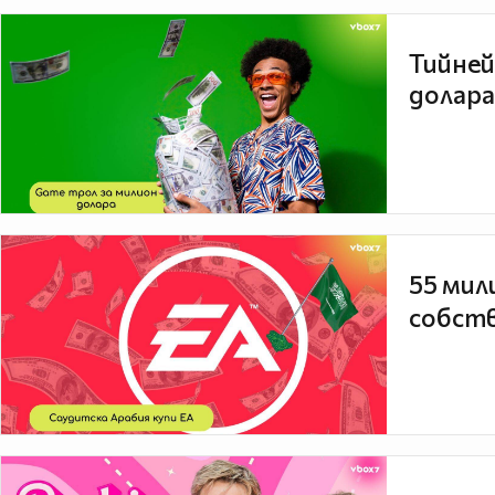
Тийней
долара
55 мил
собств