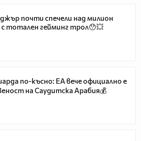
джър почти спечели над милион
 с тотален гейминг трол😯💥
иарда по-късно: EA вече официално е
еност на Саудитска Арабия💰