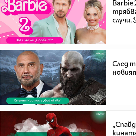
Barbie
трябва
случи.
След т
новият
„Спайд
кината