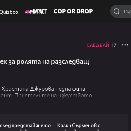
Quizbox
СЛЕДВАЙ
17
х за ролята на разследващ
 Христина Джурова - една фина
алант. Приятелите на изкуството я
дукции, за последно звездата й
 сериал на NOVA „Дъждът оставя
36:07
08:53
 след представянето
Калин Сърменов с