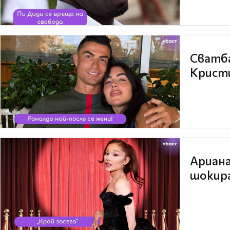
Сватба
Кристи
Ариана
шокира