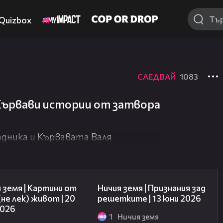
Quizbox
СЛЕДВАЙ
1083
 Кървави истории от затвора
адника и Кървавата Валя
43:49
50:34
 земя | Картини от
Ничия земя | Признания зад
(не лек) живот | 20
решетките | 13 юни 2026
2026
1
Ничия земя