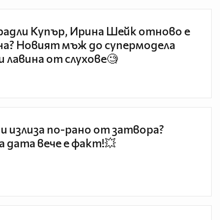
радли Купър, Ирина Шейк отново е
а? Новият мъж до супермодела
и лавина от слухове🧐
и излиза по-рано от затвора?
 дата вече е факт!💥