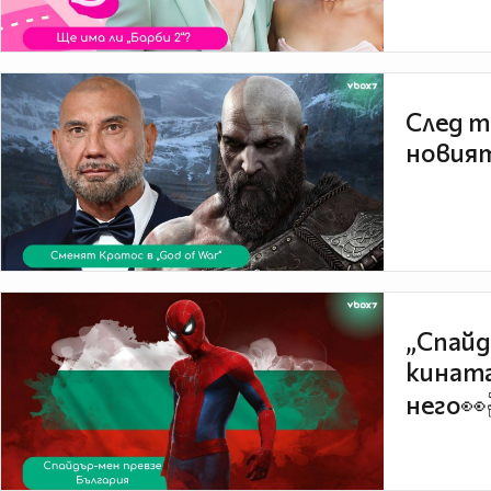
След т
новият
„Спайд
кината
него👀