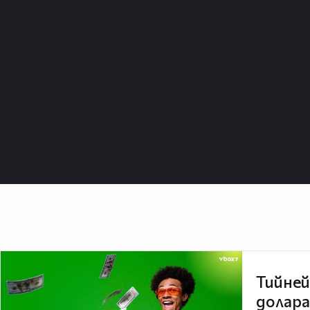
Тийней
долара