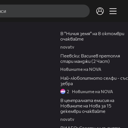
00:19
В "Ничия земя" на 8 октомври
очаквайте
novatv
01:49
Пеевски: Василев претопля
стари манджи (2 Част)
Новините на NOVA
00:56
Най-любопитното селфи - със
зебра
2
Новините на NOVA
00:27
В централната емисия на
Новините на Нова за 15
декември очаквайте
novatv
00:30
ВИДЕО: Спести ли съдията