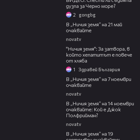
дузпа за Черно море?
2
gongbg
00:21
В „Ничия земя” на 21 май
очаквайте
novatv
03:29
"Ничия земя": За затвора, в
който хепатитът е повече
от хляба
1
Здравей България
00:21
В „Ничия земя” на 7 ноември
очаквайте
novatv
00:21
В „Ничия земя” на 14 ноември
очаквайте: Кой е Джок
Полфрийман?
novatv
00:21
В „Ничия земя” на 19
септември очаквайте: