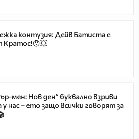
ежка контузия: Дейв Батиста е
 Кратос!😯💥
ър-мен: Нов ден“ буквално взриви
 у нас – ето защо всички говорят за
🎬