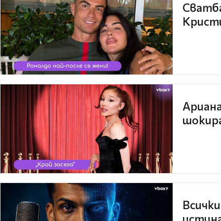
Сватба
Кристи
Ариана
шокира
Всички
истина