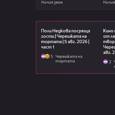
Ничия земя
Ничия
19:25
Поли Недкова посреща
Кино
гости | Черешката на
от ле
тортата | 5 авг. 2026 |
творц
част 1
Чере
авг. 
5
Черешката на
тортата
2