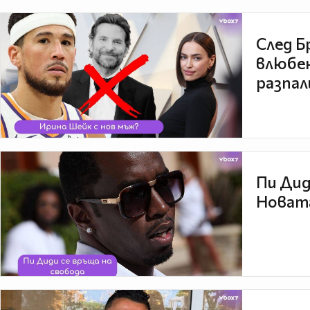
След Б
влюбен
разпал
Пи Дид
Новата