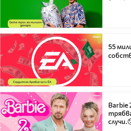
55 мил
собств
Barbie
трябва
случи.