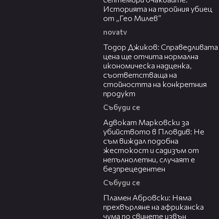
Историята на тройния убиец
от „Гео Милев”
novatv
14:10
Тодор Джиков: Справедливата
цена ще отчита нормална
икономическа надценка,
съответстваща на
стойността на конкретния
продукт
Събуди се
11:09
Адвокат Марковски за
убийството в Пловдив: Не
съм виждал подобна
жестокост и садизъм от
непълнолетни, случаят е
безпрецедентен
Събуди се
13:17
Пламен Абровски: Няма
прехвърляне на африканска
чума по свинете извън