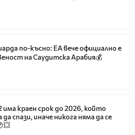
иарда по-късно: EA вече официално е
еност на Саудитска Арабия💰
 2 има краен срок до 2026, който
 да спази, иначе никога няма да се
😯💥