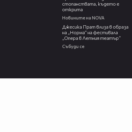
стопанствата, където е
открита
Новините на NOVA
05:46
Джесика Прат влиза в образа
на „Норма“ на фестивала
„Опера в Летния театър”
Събуди се