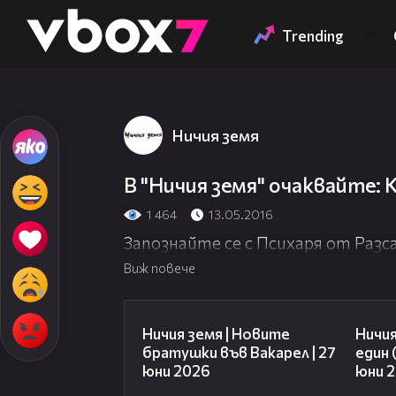
Member of
👾
Trending
Ничия земя
В "Ничия земя" очаквайте:
1 464
13.05.2016
Запознайте се с Психаря от Разс
Виж повече
47:07
Ничия земя | Новите
Ничия
братушки във Вакарел | 27
един 
юни 2026
юни 