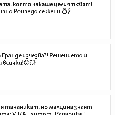
та, която чакаше целият свят!
ано Роналдо се жени!💍🍾
 Гранде изчезва?! Решението ѝ
 всички!😯💥
 я тананикат, но малцина знаят
та: VIRAL хитът „Papaoutai“