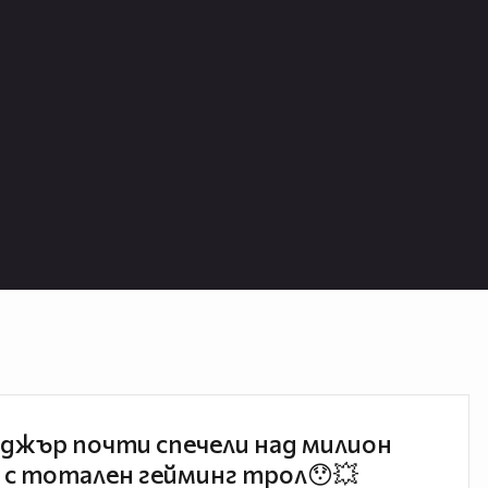
джър почти спечели над милион
 с тотален гейминг трол😯💥