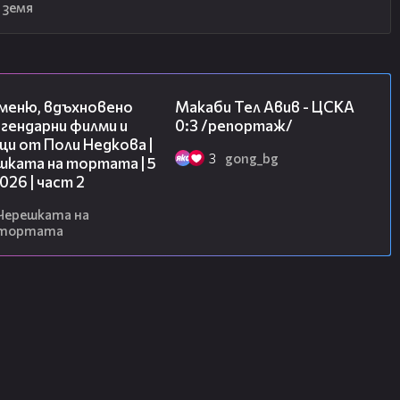
 земя
15:31
09:11
 меню, вдъхновено
Макаби Тел Авив - ЦСКА
гендарни филми и
0:3 /репортаж/
и от Поли Недкова |
3
gong_bg
шката на тортата | 5
2026 | част 2
Черешката на
тортата