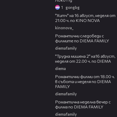
1
gongbg
00:30
"Хитч" на 16 август, неделя от
21:00 ч. по KINO NOVA
kinonova_
00:31
Романтични следобеди с
филмите по DIEMA FAMILY
diemafamily
00:31
"Трудна мишена 2" на16 август,
неделя от 22.00 ч. по DIEMA
diema
00:36
Романтични филми от 18.00 ч.
в събота и неделя по DIEMA
FAMILY
diemafamily
00:21
Романтичнa неделна вечер с
филма по DIEMA FAMILY
diemafamily