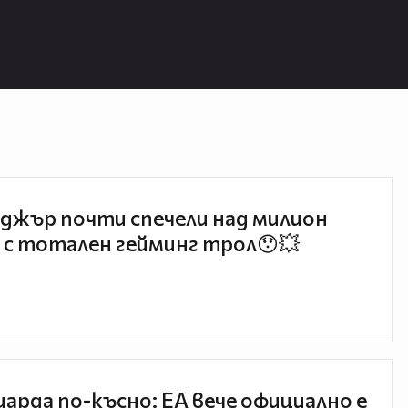
джър почти спечели над милион
 с тотален гейминг трол😯💥
иарда по-късно: EA вече официално е