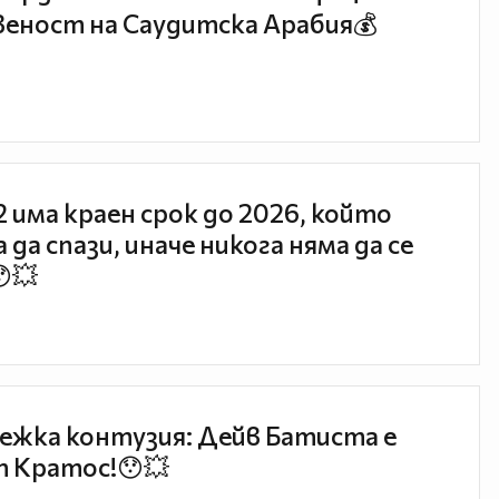
еност на Саудитска Арабия💰
 2 има краен срок до 2026, който
 да спази, иначе никога няма да се
😯💥
ежка контузия: Дейв Батиста е
 Кратос!😯💥