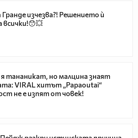
 Гранде изчезва?! Решението ѝ
 всички!😯💥
 я тананикат, но малцина знаят
та: VIRAL хитът „Papaoutai“
ст не е изпят от човек!
Пейдж разкри истинската причина