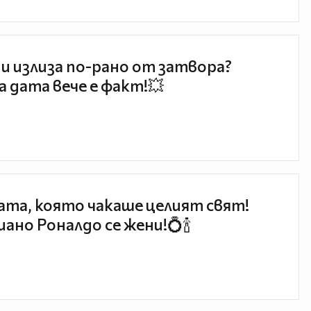
и излиза по-рано от затвора?
 дата вече е факт!💥
та, която чакаше целият свят!
ано Роналдо се жени!💍🍾