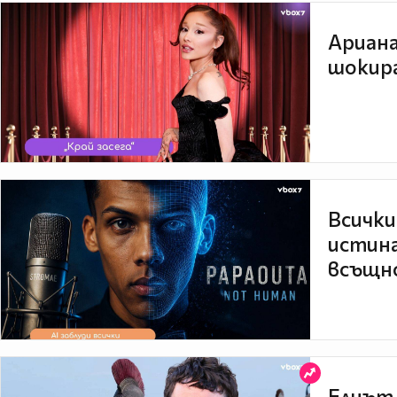
Ариана
шокира
Всички
истина
всъщно
Елиът 