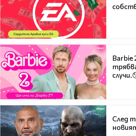
собств
Barbie
трябва
случи.
След т
новият