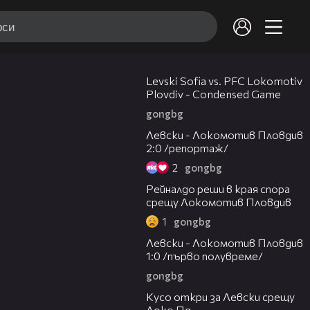
20:09
Levski Sofia vs. PFC Lokomotiv
Plovdiv - Condensed Game
gongbg
06:10
Левски - Локомотив Пловдив
2:0 /репортаж/
2
gongbg
01:14
Рейналдо реши в края спора
срещу Локомотив Пловдив
1
gongbg
02:57
Левски - Локомотив Пловдив
1:0 /първо полувреме/
gongbg
01:07
Кусо откри за Левски срещу
Локо Пд