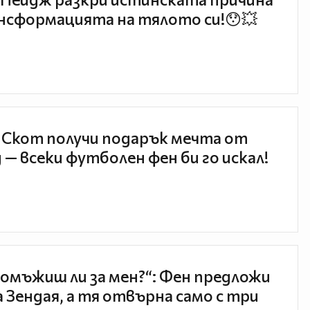
нсформацията на тялото си!😯💥
 Скот получи подарък мечта от
 — всеки футболен фен би го искал!
 омъжиш ли за мен?“: Фен предложи
а Зендая, а тя отвърна само с три