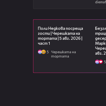
diemaf
19:25
Поли Недкова посреща
Безг
гости | Черешката на
триц
тортата | 5 авг. 2026 |
десе
част 1
Марк
Чере
5
Черешката на
авг. 
тортата
5