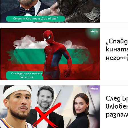
„Спайд
кината
него👀
След Б
влюбен
разпал