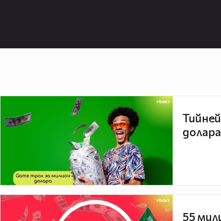
Тийней
долара
55 мил