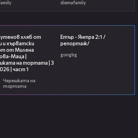
amily
diemafamily
16:02
06:23
лутенов хляб от
Етър - Янтра 2:1 /
и и хърватски
репортаж/
рт от Милена
gongbg
ова-Маца |
шката на тортата | 3
2026 | част 1
Черешката на
тортата