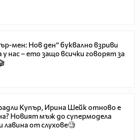
ър-мен: Нов ден“ буквално взриви
 у нас – ето защо всички говорят за
🎬
радли Купър, Ирина Шейк отново е
а? Новият мъж до супермодела
и лавина от слухове🧐