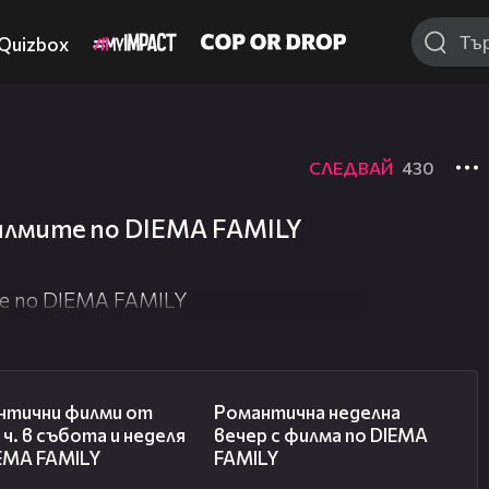
Quizbox
СЛЕДВАЙ
430
илмите по DIEMA FAMILY
е по DIEMA FAMILY
00:36
00:21
нтични филми от
Романтичнa неделна
 ч. в събота и неделя
вечер с филма по DIEMA
IEMA FAMILY
FAMILY