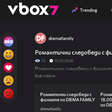
Member of
👾
Trending
diemafamily
Романтични следобеди с ф
52
15.05.2026
Романтични следобеди с филмит
Виж повече
00:31
Романтични следобеди с
Рома
филмите по DIEMA FAMILY
18.00
по D
diemafamily