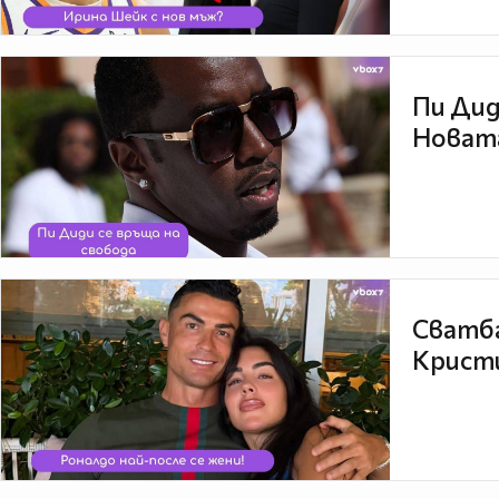
Пи Дид
Новата
Сватба
Кристи