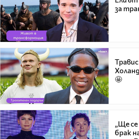
за тра
Травис
Холанд
🤩
„Ще се
брак н