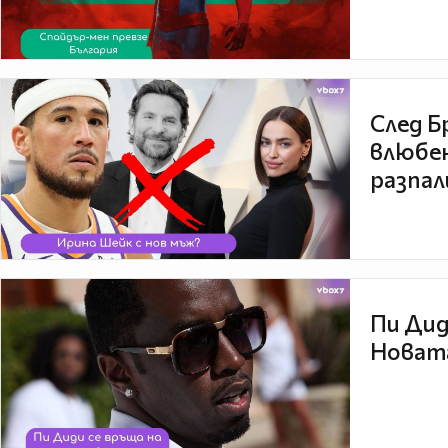
След Б
влюбен
разпал
Пи Дид
Новата