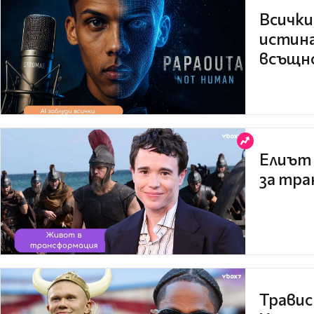
Всички
истина
всъщно
Елиът 
за тра
Травис