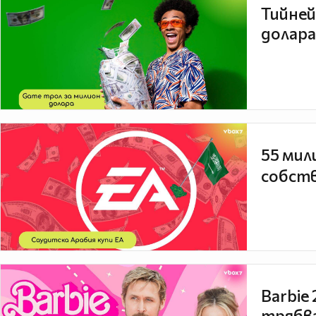
Тийней
долара
55 мил
собств
Barbie
трябва