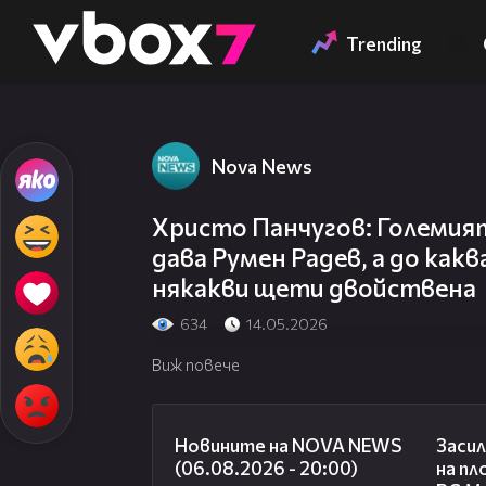
Member of
👾
Trending
Nova News
Христо Панчугов: Големият
дава Румен Радев, а до какв
някакви щети двойствена
634
14.05.2026
Виж повече
23:12
Новините на NOVA NEWS
Засил
(06.08.2026 - 20:00)
на пл