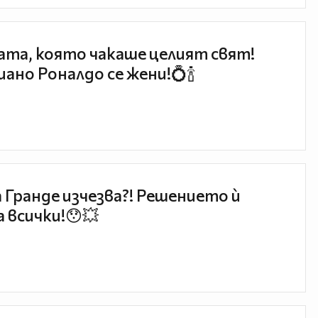
та, която чакаше целият свят!
ано Роналдо се жени!💍🍾
 Гранде изчезва?! Решението ѝ
 всички!😯💥