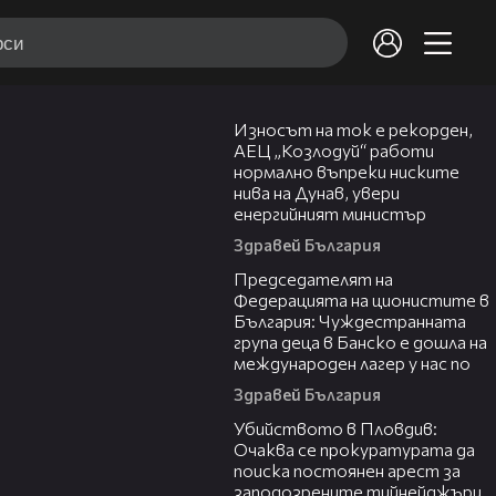
26:05
Износът на ток е рекорден,
АЕЦ „Козлодуй“ работи
нормално въпреки ниските
нива на Дунав, увери
енергийният министър
Здравей България
10:34
Председателят на
Федерацията на ционистите в
България: Чуждестранната
група деца в Банско е дошла на
международен лагер у нас по
Здравей България
01:33
Убийството в Пловдив:
Очаква се прокуратурата да
поиска постоянен арест за
заподозрените тийнейджъри