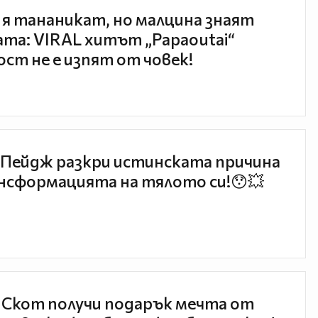
 я тананикат, но малцина знаят
та: VIRAL хитът „Papaoutai“
ст не е изпят от човек!
Пейдж разкри истинската причина
нсформацията на тялото си!😯💥
 Скот получи подарък мечта от