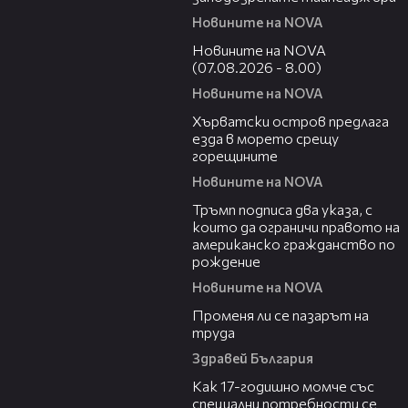
Новините на NOVA
05:52
Новините на NOVA
(07.08.2026 - 8.00)
Новините на NOVA
01:18
Хърватски остров предлага
езда в морето срещу
горещините
Новините на NOVA
00:52
Тръмп подписа два указа, с
които да ограничи правото на
американско гражданство по
рождение
Новините на NOVA
12:02
Променя ли се пазарът на
труда
Здравей България
07:54
Как 17-годишно момче със
специални потребности се