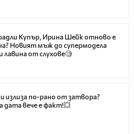
радли Купър, Ирина Шейк отново е
а? Новият мъж до супермодела
и лавина от слухове🧐
и излиза по-рано от затвора?
 дата вече е факт!💥