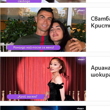
Сватба
Кристи
Ариана
шокира