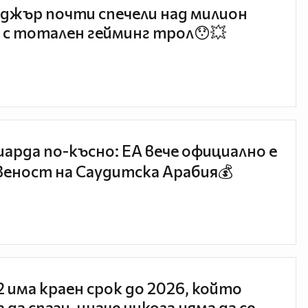
джър почти спечели над милион
 с тотален гейминг трол😯💥
иарда по-късно: EA вече официално е
еност на Саудитска Арабия💰
 2 има краен срок до 2026, който
 да спази, иначе никога няма да се