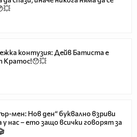
😯💥
ежка контузия: Дейв Батиста е
 Кратос!😯💥
ър-мен: Нов ден“ буквално взриви
 у нас – ето защо всички говорят за
🎬