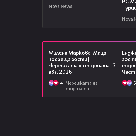
РС Ма
Nova News
Турц
Nova 
20:17
Милена Маркова-Маца
Ендж
посреща гости |
гости
Черешката на тортата | 3
торта
авг. 2026
Част
4
Черешката на
5
тортата