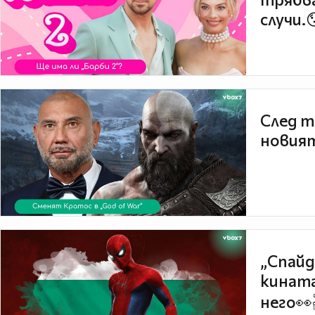
случи.
След т
новият
„Спайд
кината
него👀