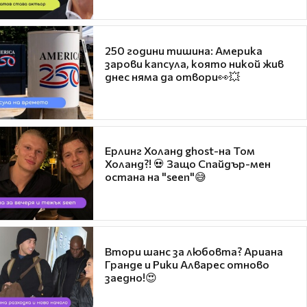
250 години тишина: Америка
зарови капсула, която никой жив
днес няма да отвори👀💥
Ерлинг Холанд ghost-на Том
Холанд?! 💀 Защо Спайдър-мен
остана на "seen"😅
Втори шанс за любовта? Ариана
Гранде и Рики Алварес отново
заедно!😍