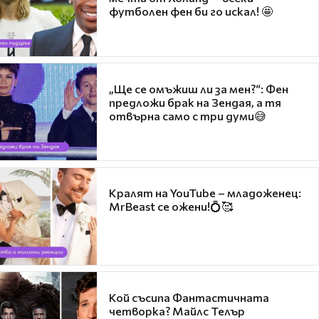
футболен фен би го искал! 🤩
„Ще се омъжиш ли за мен?“: Фен
предложи брак на Зендая, а тя
отвърна само с три думи😅
Кралят на YouTube – младоженец:
MrBeast се ожени!💍🥰
Кой съсипа Фантастичната
четворка? Майлс Телър