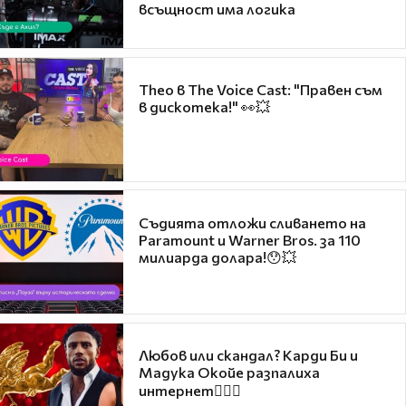
всъщност има логика
Theo в The Voice Cast: "Правен съм
в дискотека!" 👀💥
Съдията отложи сливането на
Paramount и Warner Bros. за 110
милиарда долара!😯💥
Любов или скандал? Карди Би и
Мадука Окойе разпалиха
интернет❤️‍🔥🔥