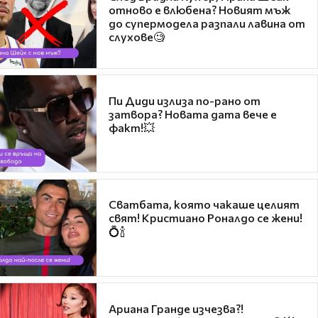
отново е влюбена? Новият мъж
до супермодела разпали лавина от
слухове🧐
Пи Диди излиза по-рано от
затвора? Новата дата вече е
факт!💥
Сватбата, която чакаше целият
свят! Кристиано Роналдо се жени!
💍🍾
Ариана Гранде изчезва?!