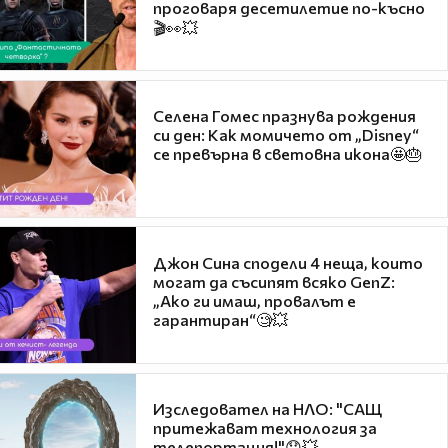
проговаря десетилетие по-късно
🎬👀💥
Селена Гомес празнува рождения
си ден: Как момичето от „Disney“
се превърна в световна икона🤩🎂
Джон Сина сподели 4 неща, които
могат да съсипят всяко GenZ:
„Ако ги имаш, провалът е
гарантиран“🧐💥
Изследовател на НЛО: "САЩ
притежават технология за
телепортация!"😯💥