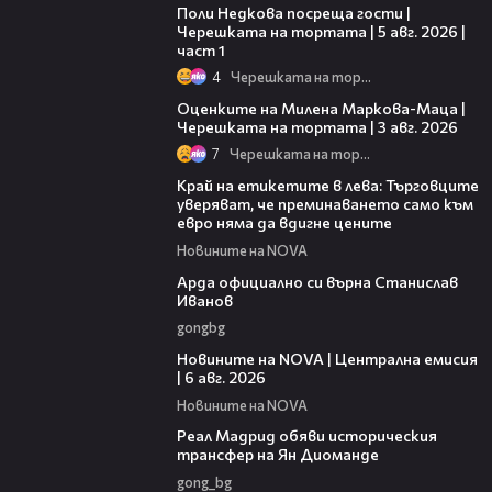
Поли Недкова посреща гости |
Черешката на тортата | 5 авг. 2026 |
част 1
4
Черешката на тортата
14:06
Оценките на Милена Маркова-Маца |
Черешката на тортата | 3 авг. 2026
7
Черешката на тортата
05:49
Край на етикетите в лева: Търговците
уверяват, че преминаването само към
евро няма да вдигне цените
Новините на NOVA
00:19
Арда официално си върна Станислав
Иванов
gongbg
47:06
Новините на NOVA | Централна емисия
| 6 авг. 2026
Новините на NOVA
00:29
Реал Мадрид обяви историческия
трансфер на Ян Диоманде
gong_bg
01:28