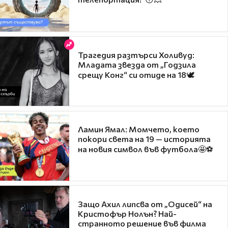
Трагедия разтърси Холивуд:
Младата звезда от „Годзила
срещу Конг“ си отиде на 18🕊️
Ламин Ямал: Момчето, което
покори света на 19 — историята
на новия символ във футбола🤩⚽
Защо Ахил липсва от „Одисей“ на
Кристофър Нолън? Най-
странното решение във филма