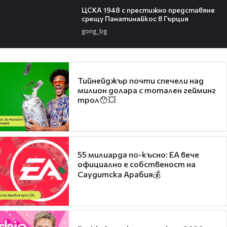
ЦСКА 1948 с престижно представяне
срещу Панатинайкос в Гърция
gong_bg
Тийнейджър почти спечели над
милион долара с тотален гейминг
трол😯💥
55 милиарда по-късно: EA вече
официално е собственост на
Саудитска Арабия💰