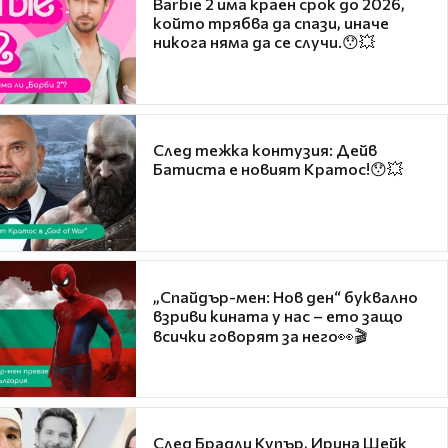
Barbie 2 има краен срок до 2026,
който трябва да спази, иначе
никога няма да се случи.😯💥
След тежка контузия: Дейв
Батиста е новият Кратос!😯💥
„Спайдър-мен: Нов ден“ буквално
взриви кината у нас – ето защо
всички говорят за него👀🎬
След Брадли Купър, Ирина Шейк