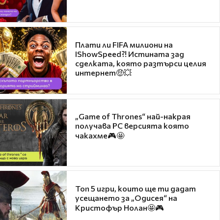
Плати ли FIFA милиони на
IShowSpeed?! Истината зад
сделката, която разтърси целия
интернет🤑💥
„Game of Thrones“ най-накрая
получава PC версията която
чакахме🎮🤩
Топ 5 игри, които ще ти дадат
усещането за „Одисея“ на
Кристофър Нолан🤩🎮