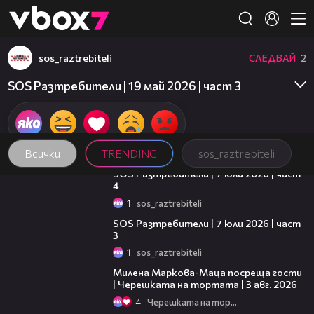
Member of
👾
sos_raztrebiteli
СЛЕДВАЙ
2
SOS Разтребители | 19 май 2026 | част 3
Всички
TRENDING
sos_raztrebiteli
15:13
SOS Разтребители | 7 юли 2026 | част
4
1
sos_raztrebiteli
16:43
SOS Разтребители | 7 юли 2026 | част
3
1
sos_raztrebiteli
20:17
Милена Маркова-Маца посреща гости
| Черешката на тортата | 3 авг. 2026
4
Черешката на тортата
19:25