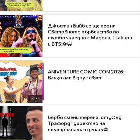
Джъстин Бийбър ще пее на
Световното първенство по
футбол заедно с Мадона, Шакира
и BTS!⚽🤩
ANIVENTURE COMIC CON 2026:
Влязохме в друг свят!
08:16
Бербо смени терена: от „Олд
Трафорд“ директно на
театралната сцена👀⚽