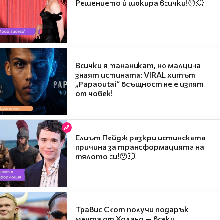
Решението ѝ шокира всички!😯💥
Всички я тананикат, но малцина
знаят истината: VIRAL хитът
„Papaoutai“ всъщност не е изпят
от човек!
Елиът Пейдж разкри истинската
причина за трансформацията на
тялото си!😯💥
Травис Скот получи подарък
мечта от Холанд — всеки