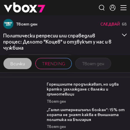
Member of
👾
Твоят ден
СЛЕДВАЙ
68
Политически репресии или справедлив
процес: Делото "Коцев" и отзвукът у нас и в
чужбина
Всички
TRENDING
Твоят ден
02:31
Горещините продължават, но идва
кратко захлаждане с валежи и
гръмотевици
Твоят ден
08:08
„Галъп интернешънъл болкан“: 15% от
хората не знаят каква е външната
политика на България
Твоят ден
15:35