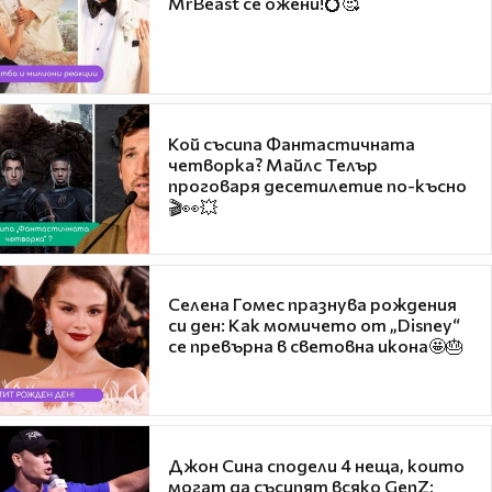
MrBeast се ожени!💍🥰
Кой съсипа Фантастичната
четворка? Майлс Телър
проговаря десетилетие по-късно
🎬👀💥
Селена Гомес празнува рождения
си ден: Как момичето от „Disney“
се превърна в световна икона🤩🎂
Джон Сина сподели 4 неща, които
могат да съсипят всяко GenZ: