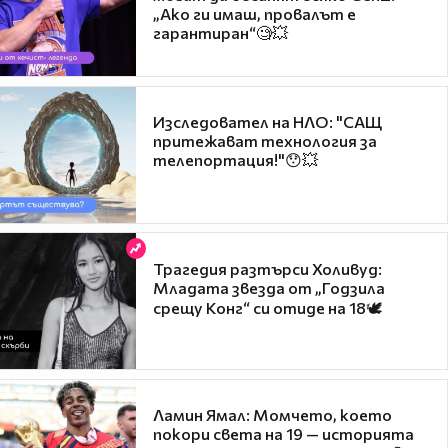
„Ако ги имаш, провалът е
гарантиран“🧐💥
Изследовател на НЛО: "САЩ
притежават технология за
телепортация!"😯💥
Трагедия разтърси Холивуд:
Младата звезда от „Годзила
срещу Конг“ си отиде на 18🕊️
Ламин Ямал: Момчето, което
покори света на 19 — историята