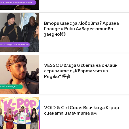
Втори шанс за любовта? Ариана
Гранде и Рики Алварес отново
заедно!😍
VESSOU влиза в света на онлайн
сериалите с „Кварталът на
Реджо“ 🤩🎬
VOID & Girl Code: Всичко за K-pop
сцената и мечтите им