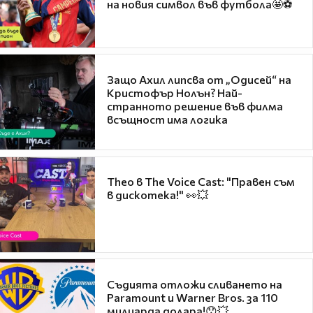
на новия символ във футбола🤩⚽
Защо Ахил липсва от „Одисей“ на
Кристофър Нолън? Най-
странното решение във филма
всъщност има логика
Theo в The Voice Cast: "Правен съм
в дискотека!" 👀💥
Съдията отложи сливането на
Paramount и Warner Bros. за 110
милиарда долара!😯💥