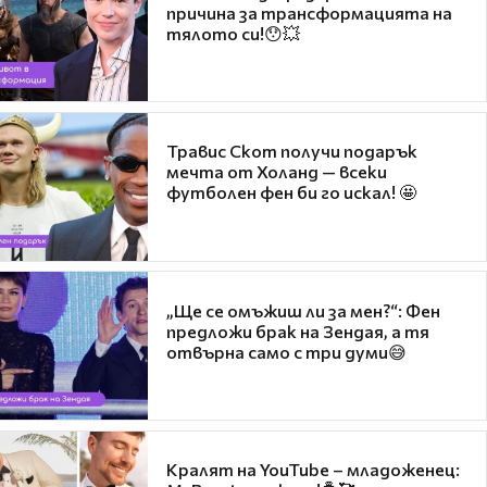
причина за трансформацията на
тялото си!😯💥
Травис Скот получи подарък
мечта от Холанд — всеки
футболен фен би го искал! 🤩
„Ще се омъжиш ли за мен?“: Фен
предложи брак на Зендая, а тя
отвърна само с три думи😅
Кралят на YouTube – младоженец: