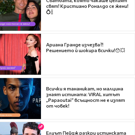
Сватбата, която чакаше целият
свят! Кристиано Роналдо се жени!
💍🍾
Ариана Гранде изчезва?!
Решението ѝ шокира всички!😯💥
Всички я тананикат, но малцина
знаят истината: VIRAL хитът
„Papaoutai“ всъщност не е изпят
от човек!
Елиът Пейдж разкри истинската