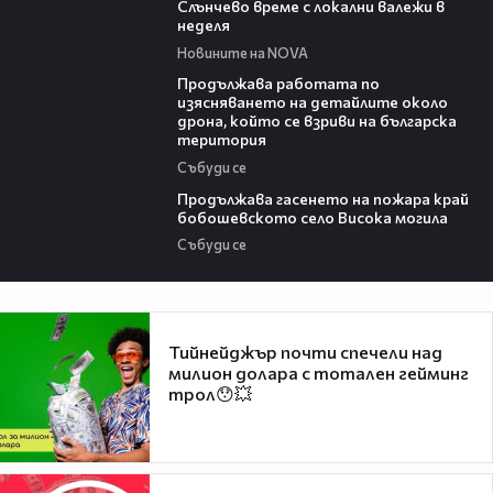
Слънчево време с локални валежи в
неделя
Новините на NOVA
03:59
Продължава работата по
изясняването на детайлите около
дрона, който се взриви на българска
територия
Събуди се
03:41
Продължава гасенето на пожара край
бобошевското село Висока могила
Събуди се
Тийнейджър почти спечели над
милион долара с тотален гейминг
трол😯💥