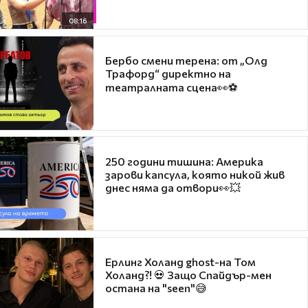
08:16
Бербо смени терена: от „Олд
Трафорд“ директно на
театралната сцена👀⚽
250 години тишина: Америка
зарови капсула, която никой жив
днес няма да отвори👀💥
Ерлинг Холанд ghost-на Том
Холанд?! 💀 Защо Спайдър-мен
остана на "seen"😅