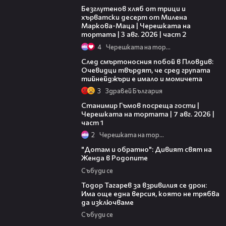
Безглутенов хляб от трици и
хърватски десерт от Милена
Маркова-Маца | Черешката на
тортата | 3 авг. 2026 | част 2
4
Черешката на тортата
09:32
След смъртоносния побой в Пловдив:
Очевидци твърдят, че сред групата
тийнейджъри е имало и момичета
3
Здравей България
16:22
Станимир Гъмов посреща гости |
Черешката на тортата | 7 авг. 2026 |
част 1
2
Черешката на тортата
06:40
"Дотам и обратно": Дивият свят на
Женда в Родопите
Събуди се
15:02
Тодор Тагарев за взривилия се дрон:
Има още една версия, която не трябва
да изключваме
Събуди се
00:56