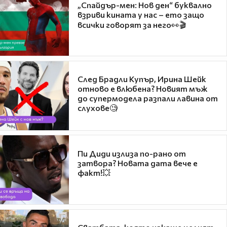
„Спайдър-мен: Нов ден“ буквално
взриви кината у нас – ето защо
всички говорят за него👀🎬
След Брадли Купър, Ирина Шейк
отново е влюбена? Новият мъж
до супермодела разпали лавина от
слухове🧐
Пи Диди излиза по-рано от
затвора? Новата дата вече е
факт!💥