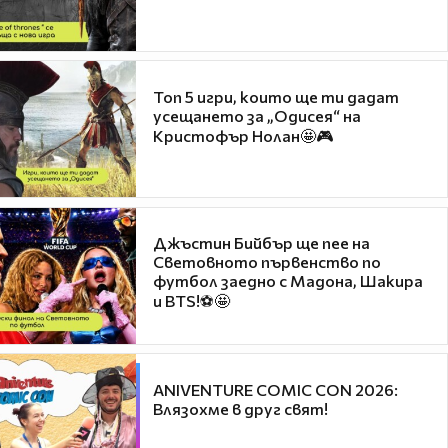
Топ 5 игри, които ще ти дадат
усещането за „Одисея“ на
Кристофър Нолан🤩🎮
Джъстин Бийбър ще пее на
Световното първенство по
футбол заедно с Мадона, Шакира
и BTS!⚽🤩
ANIVENTURE COMIC CON 2026:
Влязохме в друг свят!