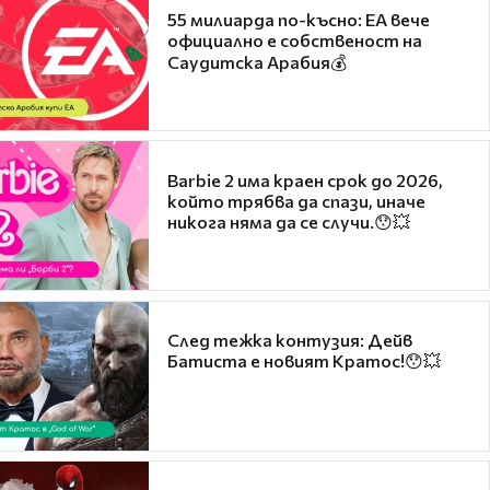
55 милиарда по-късно: EA вече
официално е собственост на
Саудитска Арабия💰
Barbie 2 има краен срок до 2026,
който трябва да спази, иначе
никога няма да се случи.😯💥
След тежка контузия: Дейв
Батиста е новият Кратос!😯💥