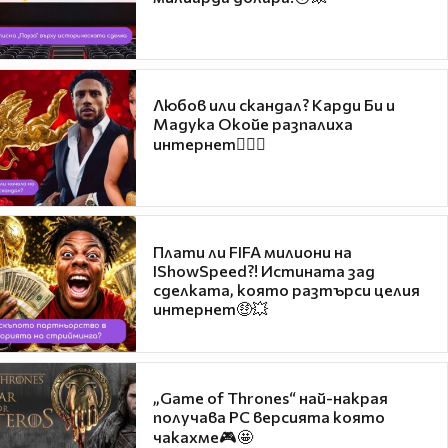
Любов или скандал? Карди Би и
Мадука Окойе разпалиха
интернет❤️‍🔥🔥
Плати ли FIFA милиони на
IShowSpeed?! Истината зад
сделката, която разтърси целия
интернет🤑💥
„Game of Thrones“ най-накрая
получава PC версията която
чакахме🎮🤩