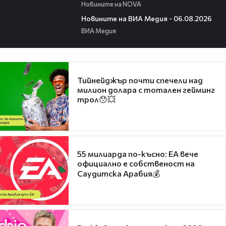
Новините на NOVA
22:43
Новините на ВИА Медия - 06.08.2026
ВИА Медия
Тийнейджър почти спечели над
милион долара с тотален гейминг
трол😯💥
55 милиарда по-късно: EA вече
официално е собственост на
Саудитска Арабия💰