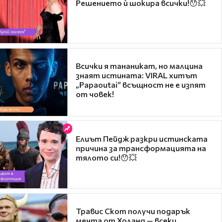
Решението ѝ шокира всички!😯💥
Всички я тананикат, но малцина
знаят истината: VIRAL хитът
„Papaoutai“ всъщност не е изпят
от човек!
Елиът Пейдж разкри истинската
причина за трансформацията на
тялото си!😯💥
Травис Скот получи подарък
мечта от Холанд — всеки