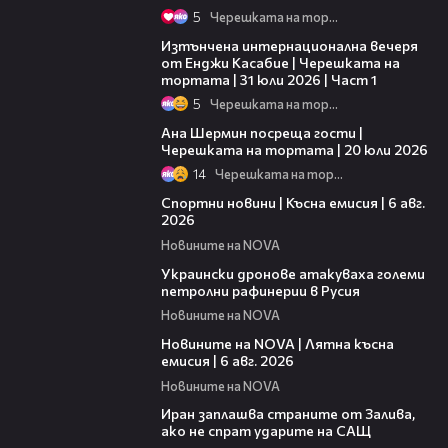
5
Черешката на тортата
18:07
Изтънчена интернационална вечеря
от Енджи Касабие | Черешката на
тортата | 31 юли 2026 | Част 1
5
Черешката на тортата
19:47
Ана Шермин посреща гости |
Черешката на тортата | 20 юли 2026
14
Черешката на тортата
04:51
Спортни новини | Късна емисия | 6 авг.
2026
Новините на NOVA
00:41
Украински дронове атакуваха големи
петролни рафинерии в Русия
Новините на NOVA
20:26
Новините на NOVA | Лятна късна
емисия | 6 авг. 2026
Новините на NOVA
00:41
Иран заплашва страните от Залива,
ако не спрат ударите на САЩ