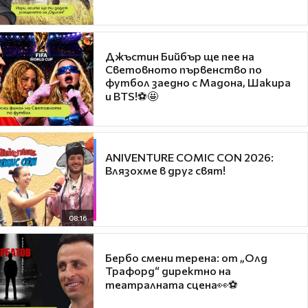
Джъстин Бийбър ще пее на
Световното първенство по
футбол заедно с Мадона, Шакира
и BTS!⚽🤩
ANIVENTURE COMIC CON 2026:
Влязохме в друг свят!
08:16
Бербо смени терена: от „Олд
Трафорд“ директно на
театралната сцена👀⚽