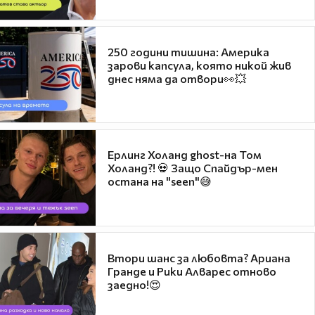
250 години тишина: Америка
зарови капсула, която никой жив
днес няма да отвори👀💥
Ерлинг Холанд ghost-на Том
Холанд?! 💀 Защо Спайдър-мен
остана на "seen"😅
Втори шанс за любовта? Ариана
Гранде и Рики Алварес отново
заедно!😍