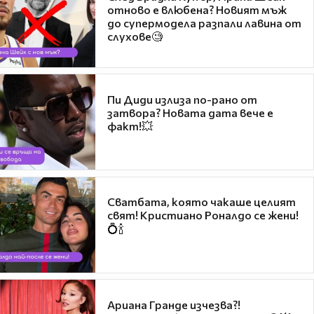
отново е влюбена? Новият мъж
до супермодела разпали лавина от
слухове🧐
Пи Диди излиза по-рано от
затвора? Новата дата вече е
факт!💥
Сватбата, която чакаше целият
свят! Кристиано Роналдо се жени!
💍🍾
Ариана Гранде изчезва?!