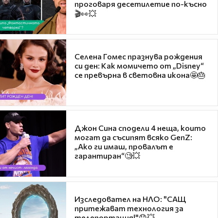
проговаря десетилетие по-късно
🎬👀💥
Селена Гомес празнува рождения
си ден: Как момичето от „Disney“
се превърна в световна икона🤩🎂
Джон Сина сподели 4 неща, които
могат да съсипят всяко GenZ:
„Ако ги имаш, провалът е
гарантиран“🧐💥
Изследовател на НЛО: "САЩ
притежават технология за
телепортация!"😯💥