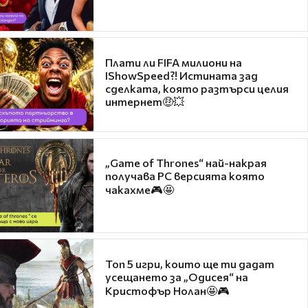
Плати ли FIFA милиони на
IShowSpeed?! Истината зад
сделката, която разтърси целия
интернет🤑💥
„Game of Thrones“ най-накрая
получава PC версията която
чакахме🎮🤩
Топ 5 игри, които ще ти дадат
усещането за „Одисея“ на
Кристофър Нолан🤩🎮