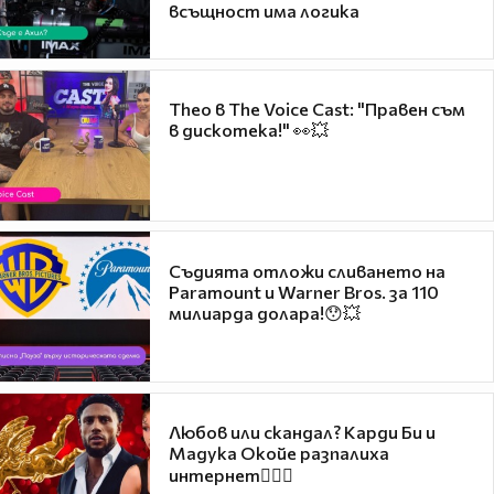
всъщност има логика
Theo в The Voice Cast: "Правен съм
в дискотека!" 👀💥
Съдията отложи сливането на
Paramount и Warner Bros. за 110
милиарда долара!😯💥
Любов или скандал? Карди Би и
Мадука Окойе разпалиха
интернет❤️‍🔥🔥