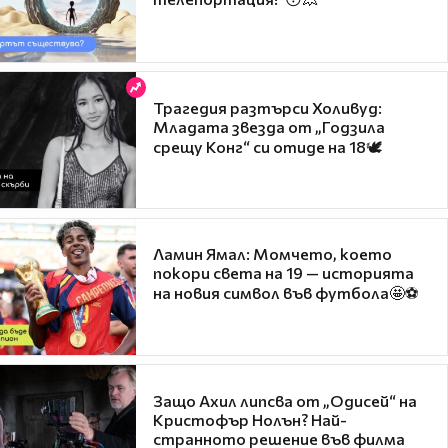
Трагедия разтърси Холивуд:
Младата звезда от „Годзила
срещу Конг“ си отиде на 18🕊️
Ламин Ямал: Момчето, което
покори света на 19 — историята
на новия символ във футбола🤩⚽
Защо Ахил липсва от „Одисей“ на
Кристофър Нолън? Най-
странното решение във филма