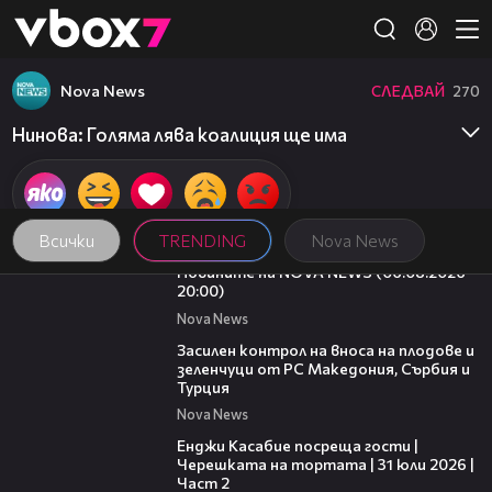
Member of
👾
Nova News
СЛЕДВАЙ
270
Нинова: Голяма лява коалиция ще има
Всички
TRENDING
Nova News
23:12
Новините на NOVA NEWS (06.08.2026 -
20:00)
Nova News
01:53
Засилен контрол на вноса на плодове и
зеленчуци от РС Македония, Сърбия и
Турция
Nova News
16:45
Енджи Касабие посреща гости |
Черешката на тортата | 31 юли 2026 |
Част 2