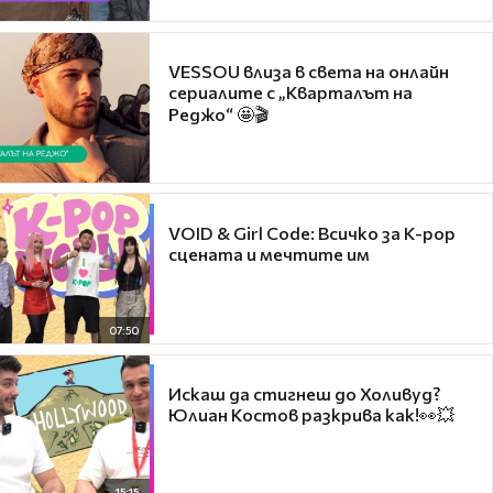
VESSOU влиза в света на онлайн
сериалите с „Кварталът на
Реджо“ 🤩🎬
VOID & Girl Code: Всичко за K-pop
сцената и мечтите им
07:50
Искаш да стигнеш до Холивуд?
Юлиан Костов разкрива как!👀💥
15:15