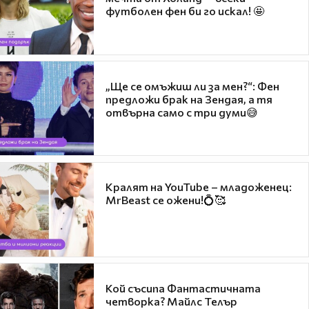
футболен фен би го искал! 🤩
„Ще се омъжиш ли за мен?“: Фен
предложи брак на Зендая, а тя
отвърна само с три думи😅
Кралят на YouTube – младоженец:
MrBeast се ожени!💍🥰
Кой съсипа Фантастичната
четворка? Майлс Телър