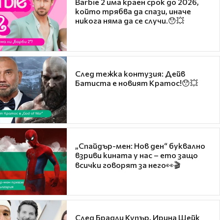
Barbie 2 има краен срок до 2026,
който трябва да спази, иначе
никога няма да се случи.😯💥
След тежка контузия: Дейв
Батиста е новият Кратос!😯💥
„Спайдър-мен: Нов ден“ буквално
взриви кината у нас – ето защо
всички говорят за него👀🎬
След Брадли Купър, Ирина Шейк