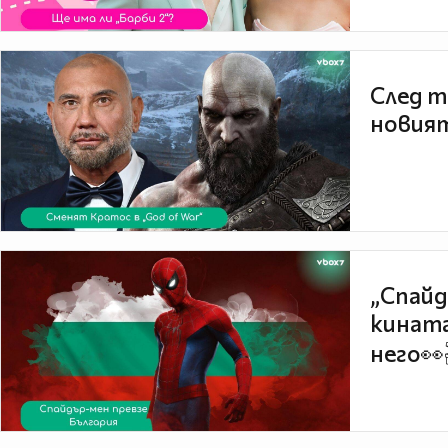
След т
новият
„Спайд
кината
него👀