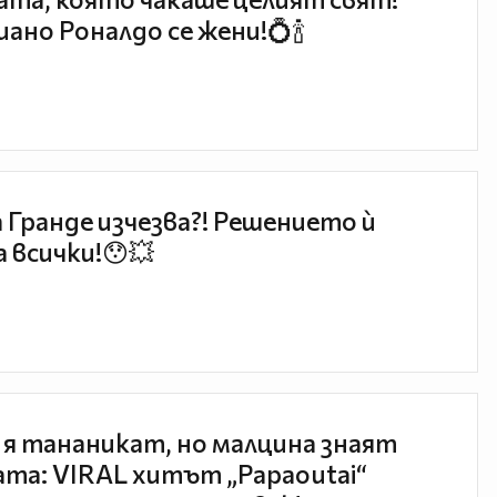
ано Роналдо се жени!💍🍾
 Гранде изчезва?! Решението ѝ
 всички!😯💥
 я тананикат, но малцина знаят
та: VIRAL хитът „Papaoutai“