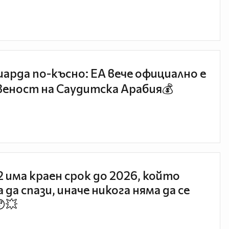
иарда по-късно: EA вече официално е
еност на Саудитска Арабия💰
 2 има краен срок до 2026, който
 да спази, иначе никога няма да се
😯💥