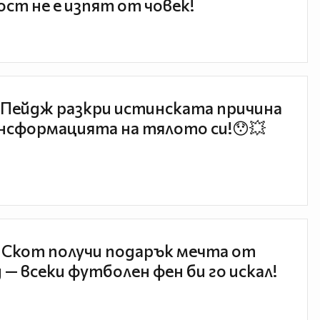
ст не е изпят от човек!
Пейдж разкри истинската причина
нсформацията на тялото си!😯💥
 Скот получи подарък мечта от
 — всеки футболен фен би го искал!