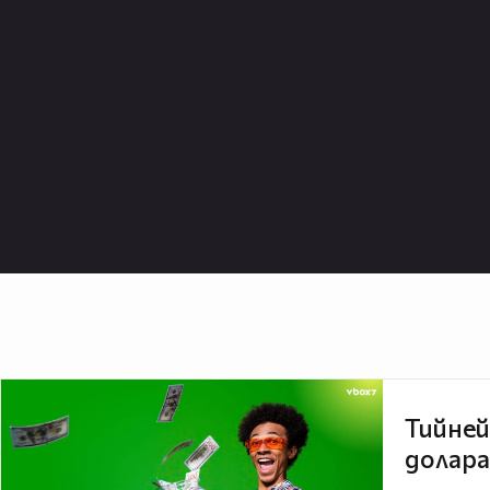
Тийней
долара