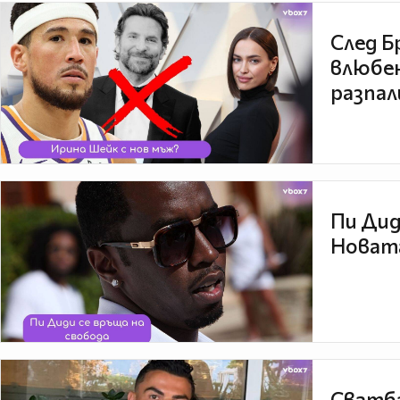
След Б
влюбен
разпал
Пи Дид
Новата
Сватба