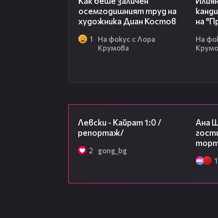
Как беше заличен
Илия
осемгодишният труд на
канд
художника Диан Костов
на "П
1
На фокус с Лора
На фо
Крумова
Крум
05:57
Левски - Кайрат 1:0 /
Ана 
репортаж/
гости
торта
2
gong_bg
1