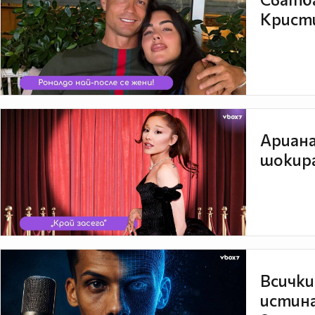
Кристи
Ариана
шокира
Всички
истина