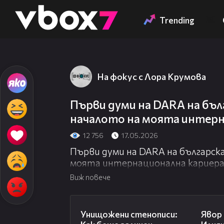
Member of
👾
Trending
На фокус с Лора Крумова
Първи думи на DARA на бълг
началото на моята интерн
12 756
17.05.2026
Първи думи на DARA на българска
моята интернационална кариер
Виж повече
13:45
Унищожени стенописи:
Явор 