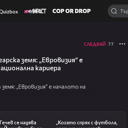
Quizbox
СЛЕДВАЙ
77
арска земя: „Евровизия“ е
ационална кариера
 земя: „Евровизия“ е началото на
а
15:59
17:15
Гечев се надява
„Когато спрях с футбола,