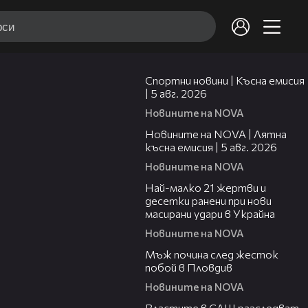
03:37
Спортни новини | Късна емисия
| 5 авг. 2026
Новините на NOVA
20:06
Новините на NOVA | Лятна
късна емисия | 5 авг. 2026
Новините на NOVA
01:14
Най-малко 21 жертви и
десетки ранени при нови
масирани удари в Украйна
Новините на NOVA
01:06
Мъж почина след жесток
побой в Пловдив
Новините на NOVA
00:39
Властите в САЩ разследват