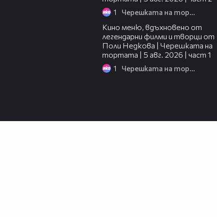
1
Черешката на тортата
15:39
Кино меню, вдъхновено от
легендарни филми и творци от
Поли Недкова | Черешката на
тортата | 5 авг. 2026 | част 1
1
Черешката на тортата