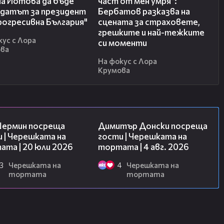
на Йотова да бъде
част от мен умря“:
идатът за президент
Бербатов разказва на
рогресивна България"
сцената за страховете,
грешките и най-тежките
кус с Лора
си моменти
ова
На фокус с Лора
Крумова
19:47
17:43
Шермин посреща
Димитър Донски посреща
 | Черешката на
гости | Черешката на
та | 20 юли 2026
тортата | 4 авг. 2026
3
Черешката на
4
Черешката на
тортата
тортата