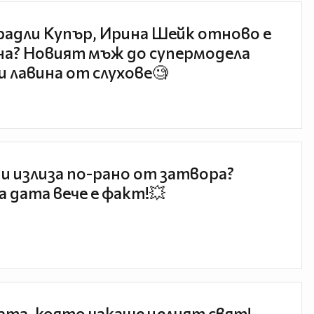
радли Купър, Ирина Шейк отново е
а? Новият мъж до супермодела
и лавина от слухове🧐
и излиза по-рано от затвора?
 дата вече е факт!💥
та, която чакаше целият свят!