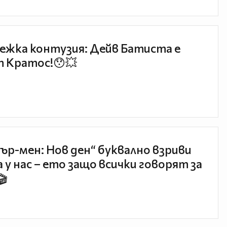
ежка контузия: Дейв Батиста е
 Кратос!😯💥
ър-мен: Нов ден“ буквално взриви
 у нас – ето защо всички говорят за
🎬