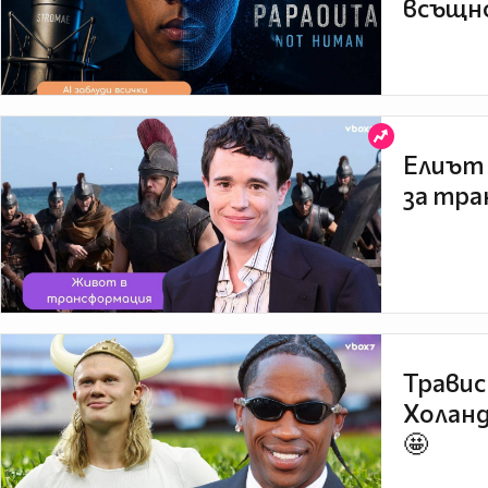
всъщно
Елиът 
за тра
Травис
Холанд
🤩