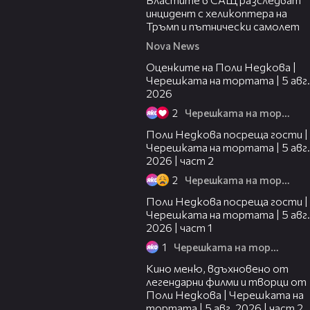
инцидент с хеликоптера на
Тръмп и пътнически самолет
Nova News
02:09
Оценките на Поли Недкова |
Черешката на тортата | 5 авг.
2026
2
Черешката на тортата
13:03
Поли Недкова посреща гости |
Черешката на тортата | 5 авг.
2026 | част 2
2
Черешката на тортата
19:25
Поли Недкова посреща гости |
Черешката на тортата | 5 авг.
2026 | част 1
1
Черешката на тортата
15:31
Кино меню, вдъхновено от
легендарни филми и творци от
Поли Недкова | Черешката на
тортата | 5 авг. 2026 | част 2