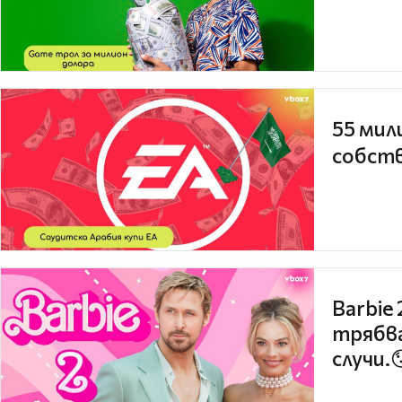
55 мил
собств
Barbie
трябва
случи.