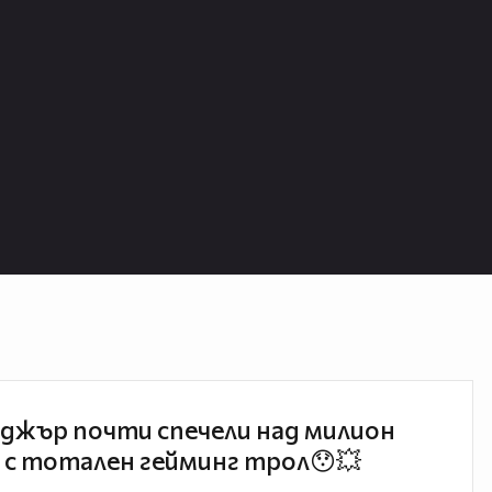
джър почти спечели над милион
 с тотален гейминг трол😯💥