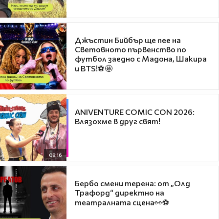
Джъстин Бийбър ще пее на
Световното първенство по
футбол заедно с Мадона, Шакира
и BTS!⚽🤩
ANIVENTURE COMIC CON 2026:
Влязохме в друг свят!
08:16
Бербо смени терена: от „Олд
Трафорд“ директно на
театралната сцена👀⚽