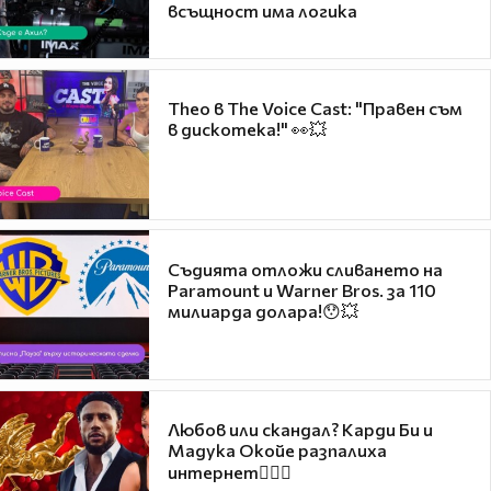
всъщност има логика
Theo в The Voice Cast: "Правен съм
в дискотека!" 👀💥
Съдията отложи сливането на
Paramount и Warner Bros. за 110
милиарда долара!😯💥
Любов или скандал? Карди Би и
Мадука Окойе разпалиха
интернет❤️‍🔥🔥