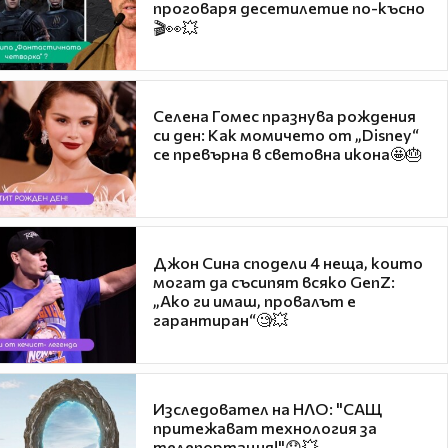
проговаря десетилетие по-късно
🎬👀💥
Селена Гомес празнува рождения
си ден: Как момичето от „Disney“
се превърна в световна икона🤩🎂
Джон Сина сподели 4 неща, които
могат да съсипят всяко GenZ:
„Ако ги имаш, провалът е
гарантиран“🧐💥
Изследовател на НЛО: "САЩ
притежават технология за
телепортация!"😯💥