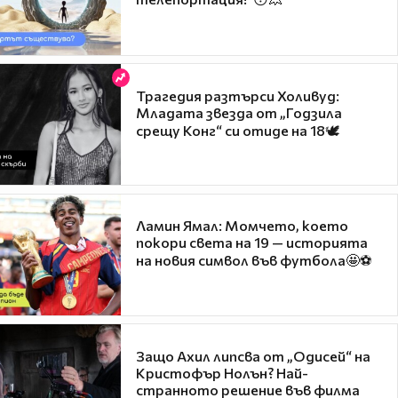
Трагедия разтърси Холивуд:
Младата звезда от „Годзила
срещу Конг“ си отиде на 18🕊️
Ламин Ямал: Момчето, което
покори света на 19 — историята
на новия символ във футбола🤩⚽
Защо Ахил липсва от „Одисей“ на
Кристофър Нолън? Най-
странното решение във филма