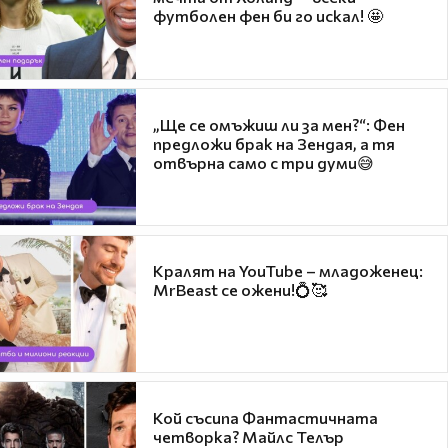
футболен фен би го искал! 🤩
„Ще се омъжиш ли за мен?“: Фен
предложи брак на Зендая, а тя
отвърна само с три думи😅
Кралят на YouTube – младоженец:
MrBeast се ожени!💍🥰
Кой съсипа Фантастичната
четворка? Майлс Телър