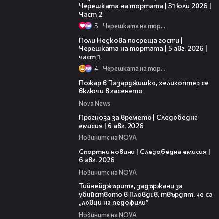
Черешката на тортата | 31 юли 2026 |
Част 2
5
Черешката на тортата
19:25
Поли Недкова посреща гости |
Черешката на тортата | 5 авг. 2026 |
част 1
4
Черешката на тортата
00:39
Пожар в Пазарджишко, хеликоптер се
включи в гасенето
Nova News
02:19
Прогноза за времето | Следобедна
емисия | 6 авг. 2026
Новините на NOVA
03:49
Спортни новини | Следобедна емисия |
6 авг. 2026
Новините на NOVA
03:08
Тийнейджърите, задържани за
убийството в Пловдив, твърдят, че са
„ловци на педофили”
Новините на NOVA
12:58