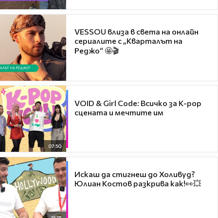
VESSOU влиза в света на онлайн
сериалите с „Кварталът на
Реджо“ 🤩🎬
VOID & Girl Code: Всичко за K-pop
сцената и мечтите им
07:50
Искаш да стигнеш до Холивуд?
Юлиан Костов разкрива как!👀💥
15:15