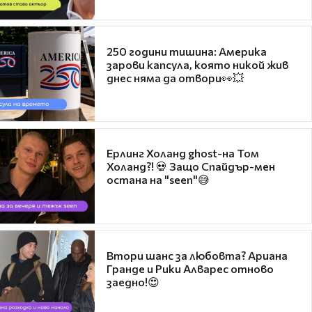
250 години тишина: Америка
зарови капсула, която никой жив
днес няма да отвори👀💥
Ерлинг Холанд ghost-на Том
Холанд?! 💀 Защо Спайдър-мен
остана на "seen"😅
Втори шанс за любовта? Ариана
Гранде и Рики Алварес отново
заедно!😍