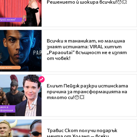
Решението ѝ шокира всички!😯💥
Всички я тананикат, но малцина
знаят истината: VIRAL хитът
„Papaoutai“ всъщност не е изпят
от човек!
Елиът Пейдж разкри истинската
причина за трансформацията на
тялото си!😯💥
Травис Скот получи подарък
мечта от Холанд — всеки