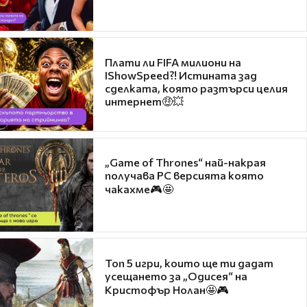
Плати ли FIFA милиони на
IShowSpeed?! Истината зад
сделката, която разтърси целия
интернет🤑💥
„Game of Thrones“ най-накрая
получава PC версията която
чакахме🎮🤩
Топ 5 игри, които ще ти дадат
усещането за „Одисея“ на
Кристофър Нолан🤩🎮