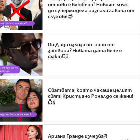
отново е влюбена? Новият мъж
до супермодела разпали лавина от
слухове🧐
Пи Диди излиза по-рано от
затвора? Новата дата вече е
факт!💥
Сватбата, която чакаше целият
свят! Кристиано Роналдо се жени!
💍🍾
Ариана Гранде изчезва?!