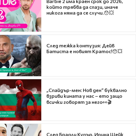
Barbie 2 има краен срок до 2026,
който трябва да спази, иначе
никога няма да се случи.😯💥
След тежка контузия: Дейв
Батиста е новият Кратос!😯💥
„Спайдър-мен: Нов ден“ буквално
взриви кината у нас – ето защо
всички говорят за него👀🎬
След Брадли Купър, Ирина Шейк