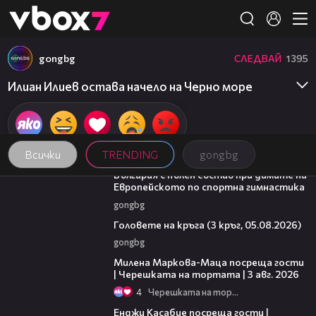
Member of
👾
gongbg
СЛЕДВАЙ
1395
Илиан Илиев остава начело на Черно море
Всички
TRENDING
gongbg
00:47
България с пълен състав при дамите на
Европейското по спортна гимнастика
gongbg
27:51
Головете на кръга (3 кръг, 05.08.2026)
gongbg
20:17
Милена Маркова-Маца посреща гости
| Черешката на тортата | 3 авг. 2026
4
Черешката на тортата
16:45
Енджи Касабие посреща гости |