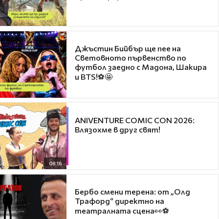
Джъстин Бийбър ще пее на
Световното първенство по
футбол заедно с Мадона, Шакира
и BTS!⚽🤩
ANIVENTURE COMIC CON 2026:
Влязохме в друг свят!
08:16
Бербо смени терена: от „Олд
Трафорд“ директно на
театралната сцена👀⚽