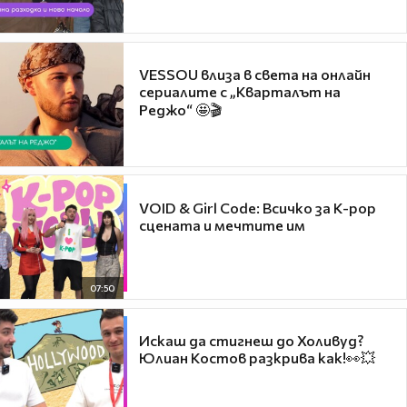
VESSOU влиза в света на онлайн
сериалите с „Кварталът на
Реджо“ 🤩🎬
VOID & Girl Code: Всичко за K-pop
сцената и мечтите им
07:50
Искаш да стигнеш до Холивуд?
Юлиан Костов разкрива как!👀💥