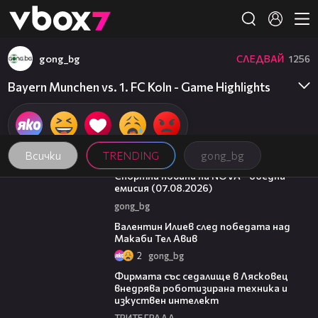
Member of
👾
gong_bg
СЛЕДВАЙ
1256
Bayern Munchen vs. 1. FC Koln - Game Highlights
Всички
TRENDING
gong_bg
04:03
Спортни новини на NOVA - обедна
емисия (07.08.2026)
gong_bg
06:38
Валентин Илиев след победата над
Макаби Тел Авив
2
gong_bg
00:06
Фирмата със седалище в Лясковец
внедрява роботизирана техника и
изкуствен интелект
ТРИТЕ ГРАДА