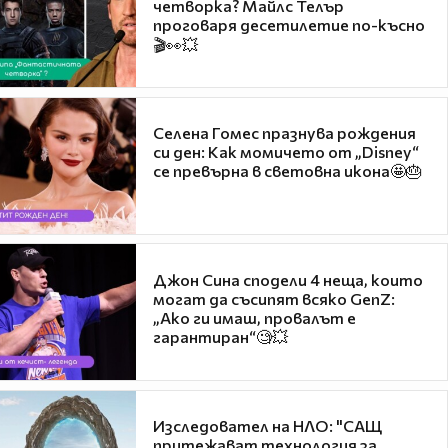
четворка? Майлс Телър
проговаря десетилетие по-късно
🎬👀💥
Селена Гомес празнува рождения
си ден: Как момичето от „Disney“
се превърна в световна икона🤩🎂
Джон Сина сподели 4 неща, които
могат да съсипят всяко GenZ:
„Ако ги имаш, провалът е
гарантиран“🧐💥
Изследовател на НЛО: "САЩ
притежават технология за