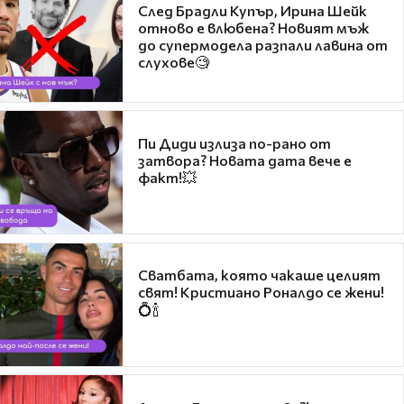
След Брадли Купър, Ирина Шейк
отново е влюбена? Новият мъж
до супермодела разпали лавина от
слухове🧐
Пи Диди излиза по-рано от
затвора? Новата дата вече е
факт!💥
Сватбата, която чакаше целият
свят! Кристиано Роналдо се жени!
💍🍾