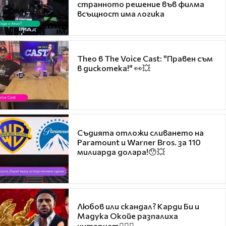
странното решение във филма
всъщност има логика
Theo в The Voice Cast: "Правен съм
в дискотека!" 👀💥
Съдията отложи сливането на
Paramount и Warner Bros. за 110
милиарда долара!😯💥
Любов или скандал? Карди Би и
Мадука Окойе разпалиха
интернет❤️‍🔥🔥