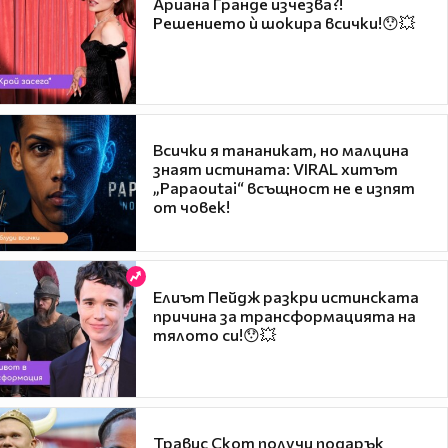
Ариана Гранде изчезва?!
Решението ѝ шокира всички!😯💥
Всички я тананикат, но малцина
знаят истината: VIRAL хитът
„Papaoutai“ всъщност не е изпят
от човек!
Елиът Пейдж разкри истинската
причина за трансформацията на
тялото си!😯💥
Травис Скот получи подарък