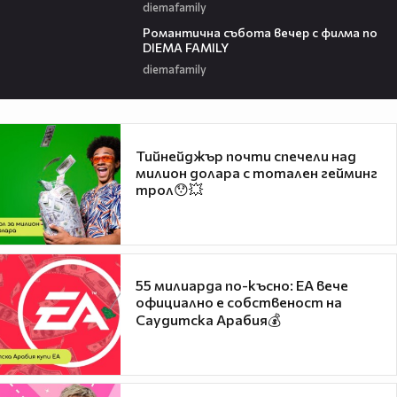
diemafamily
00:20
Романтичнa събота вечер с филма по
DIEMA FAMILY
diemafamily
Тийнейджър почти спечели над
милион долара с тотален гейминг
трол😯💥
55 милиарда по-късно: EA вече
официално е собственост на
Саудитска Арабия💰