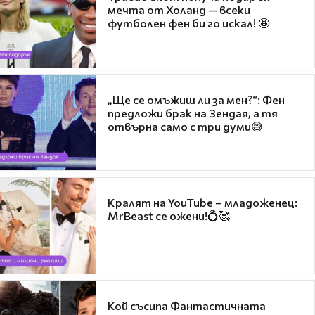
мечта от Холанд — всеки
футболен фен би го искал! 🤩
„Ще се омъжиш ли за мен?“: Фен
предложи брак на Зендая, а тя
отвърна само с три думи😅
Кралят на YouTube – младоженец:
MrBeast се ожени!💍🥰
Кой съсипа Фантастичната