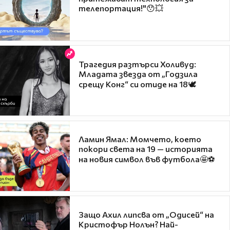
телепортация!"😯💥
Трагедия разтърси Холивуд:
Младата звезда от „Годзила
срещу Конг“ си отиде на 18🕊️
Ламин Ямал: Момчето, което
покори света на 19 — историята
на новия символ във футбола🤩⚽
Защо Ахил липсва от „Одисей“ на
Кристофър Нолън? Най-