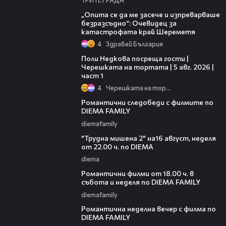
06:38
„Опита се да ме засече и изпреварваше
безразсъдно“: Очевидец за
катастрофата край Шереметя
4
Здравей България
19:25
Поли Недкова посреща гости |
Черешката на тортата | 5 авг. 2026 |
част 1
4
Черешката на тортата
00:31
Романтични следобеди с филмите по
DIEMA FAMILY
diemafamily
00:31
"Трудна мишена 2" на16 август, неделя
от 22.00 ч. по DIEMA
diema
00:36
Романтични филми от 18.00 ч. в
събота и неделя по DIEMA FAMILY
diemafamily
00:21
Романтичнa неделна вечер с филма по
DIEMA FAMILY