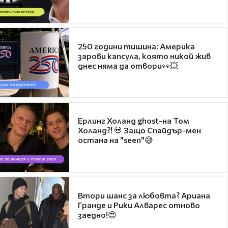
250 години тишина: Америка
зарови капсула, която никой жив
днес няма да отвори👀💥
Ерлинг Холанд ghost-на Том
Холанд?! 💀 Защо Спайдър-мен
остана на "seen"😅
Втори шанс за любовта? Ариана
Гранде и Рики Алварес отново
заедно!😍