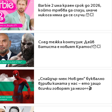
Barbie 2 има краен срок до 2026,
който трябва да спази, иначе
никога няма да се случи.😯💥
След тежка контузия: Дейв
Батиста е новият Кратос!😯💥
„Спайдър-мен: Нов ден“ буквално
взриви кината у нас – ето защо
всички говорят за него👀🎬