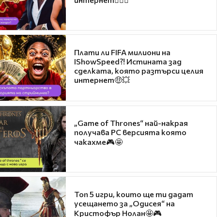
Плати ли FIFA милиони на
IShowSpeed?! Истината зад
сделката, която разтърси целия
интернет🤑💥
„Game of Thrones“ най-накрая
получава PC версията която
чакахме🎮🤩
Топ 5 игри, които ще ти дадат
усещането за „Одисея“ на
Кристофър Нолан🤩🎮