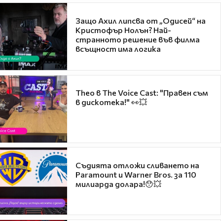
Защо Ахил липсва от „Одисей“ на
Кристофър Нолън? Най-
странното решение във филма
всъщност има логика
Theo в The Voice Cast: "Правен съм
в дискотека!" 👀💥
Съдията отложи сливането на
Paramount и Warner Bros. за 110
милиарда долара!😯💥