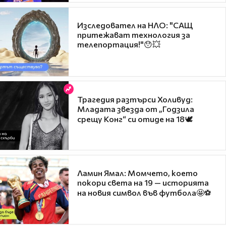
Изследовател на НЛО: "САЩ
притежават технология за
телепортация!"😯💥
Трагедия разтърси Холивуд:
Младата звезда от „Годзила
срещу Конг“ си отиде на 18🕊️
Ламин Ямал: Момчето, което
покори света на 19 — историята
на новия символ във футбола🤩⚽