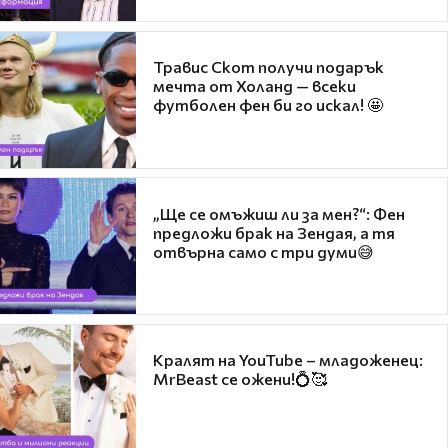
Травис Скот получи подарък
мечта от Холанд — всеки
футболен фен би го искал! 🤩
„Ще се омъжиш ли за мен?“: Фен
предложи брак на Зендая, а тя
отвърна само с три думи😅
Кралят на YouTube – младоженец:
MrBeast се ожени!💍🥰