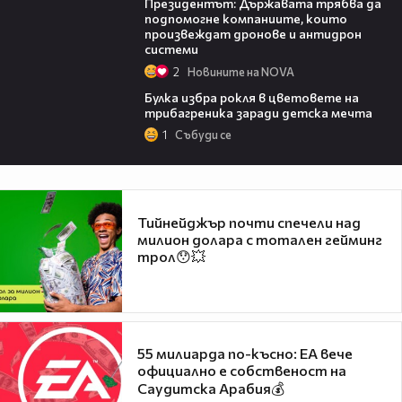
Президентът: Държавата трябва да
подпомогне компаниите, които
произвеждат дронове и антидрон
системи
2
Новините на NOVA
05:08
Булка избра рокля в цветовете на
трибагреника заради детска мечта
1
Събуди се
Тийнейджър почти спечели над
милион долара с тотален гейминг
трол😯💥
55 милиарда по-късно: EA вече
официално е собственост на
Саудитска Арабия💰