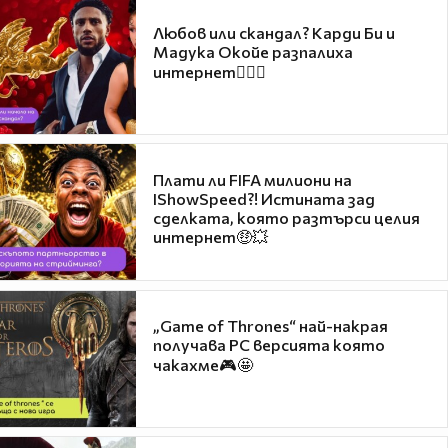
Любов или скандал? Карди Би и
Мадука Окойе разпалиха
интернет❤️‍🔥🔥
Плати ли FIFA милиони на
IShowSpeed?! Истината зад
сделката, която разтърси целия
интернет🤑💥
„Game of Thrones“ най-накрая
получава PC версията която
чакахме🎮🤩