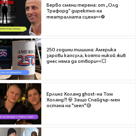
Бербо смени терена: от „Олд
Трафорд“ директно на
театралната сцена👀⚽
250 години тишина: Америка
зарови капсула, която никой жив
днес няма да отвори👀💥
Ерлинг Холанд ghost-на Том
Холанд?! 💀 Защо Спайдър-мен
остана на "seen"😅