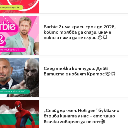
Barbie 2 има краен срок до 2026,
който трябва да спази, иначе
никога няма да се случи.😯💥
След тежка контузия: Дейв
Батиста е новият Кратос!😯💥
„Спайдър-мен: Нов ден“ буквално
взриви кината у нас – ето защо
всички говорят за него👀🎬