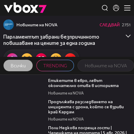
Member of
👾
Новините на NOVA
СЛЕДВАЙ
2751
Парламентът забрани безпричинното
повишаване на цените за една година
Всички
TRENDING
Новините на NOVA
03:29
Етикетите в евро, левът
окончателно отива в историята
Новините на NOVA
03:40
Продължава разследването на
инцидента с дрона, който се взриви
край Кардам
Новините на NOVA
19:25
Поли Недкова посреща гости |
Черешката на тортата | 5 авг. 2026 |