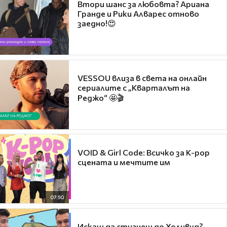
Втори шанс за любовта? Ариана
Гранде и Рики Алварес отново
заедно!😍
VESSOU влиза в света на онлайн
сериалите с „Кварталът на
Реджо“ 🤩🎬
VOID & Girl Code: Всичко за K-pop
сцената и мечтите им
07:50
Искаш да стигнеш до Холивуд?