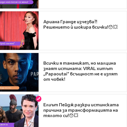
Ариана Гранде изчезва?!
Решението ѝ шокира всички!😯💥
Всички я тананикат, но малцина
знаят истината: VIRAL хитът
„Papaoutai“ всъщност не е изпят
от човек!
Елиът Пейдж разкри истинската
причина за трансформацията на
тялото си!😯💥