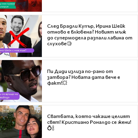
След Брадли Купър, Ирина Шейк
отново е влюбена? Новият мъж
до супермодела разпали лавина от
слухове🧐
Пи Диди излиза по-рано от
затвора? Новата дата вече е
факт!💥
Сватбата, която чакаше целият
свят! Кристиано Роналдо се жени!
💍🍾