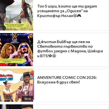
Топ 5 игри, които ще ти дадат
усещането за „Одисея“ на
Кристофър Нолан🤩🎮
Джъстин Бийбър ще пее на
Световното първенство по
футбол заедно с Мадона, Шакира
и BTS!⚽🤩
ANIVENTURE COMIC CON 2026:
Влязохме в друг свят!
08:16