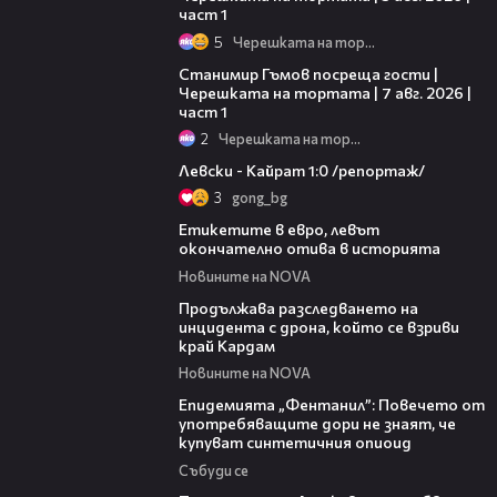
част 1
5
Черешката на тортата
16:22
Станимир Гъмов посреща гости |
Черешката на тортата | 7 авг. 2026 |
част 1
2
Черешката на тортата
05:57
Левски - Кайрат 1:0 /репортаж/
3
gong_bg
03:29
Етикетите в евро, левът
окончателно отива в историята
Новините на NOVA
03:40
Продължава разследването на
инцидента с дрона, който се взриви
край Кардам
Новините на NOVA
13:48
Епидемията „Фентанил”: Повечето от
употребяващите дори не знаят, че
купуват синтетичния опиоид
Събуди се
07:12