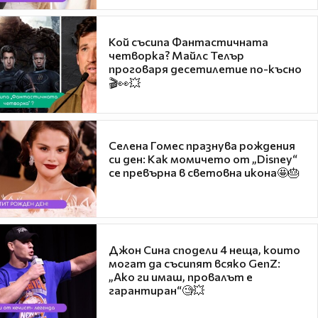
Кой съсипа Фантастичната
четворка? Майлс Телър
проговаря десетилетие по-късно
🎬👀💥
Селена Гомес празнува рождения
си ден: Как момичето от „Disney“
се превърна в световна икона🤩🎂
Джон Сина сподели 4 неща, които
могат да съсипят всяко GenZ:
„Ако ги имаш, провалът е
гарантиран“🧐💥