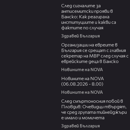
След сигналите за
антисемитски прояви в
Банско: Как реагираха
институциите и какви са
фактите по случая
Здравей България
00:42
Организации на евреите в
България се срещат с главния
секретар на МВР след случая с
еврейските деца в Банско
Новините на NOVA
06:12
Новините на NOVA
(06.08.2026 - 8.00)
Новините на NOVA
09:32
След смъртоносния побой в
Пловдив: Очевидци твърдят,
че сред групата тийнейджъри
е имало и момичета
Здравей България
06:06