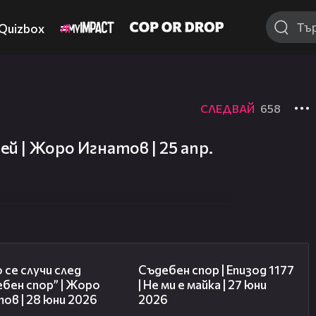
Quizbox
СЛЕДВАЙ
658
й | Жоро Игнатов | 25 апр.
15:58
47:03
 се случи след
Съдебен спор | Епизод 1177
бен спор” | Жоро
| Не ми е майка | 27 юни
ов | 28 юни 2026
2026