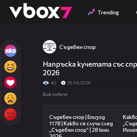
Member of
👾
Trending
Съдебен спор
Напръска кучетата със спре
2026
40
25.04.2026
Виж повече
47:02
Съдебен спор | Епизод
Какво
1178 | Какво се случи след
„Съде
„Съдебен спор” | 28 юни
Игнат
2026