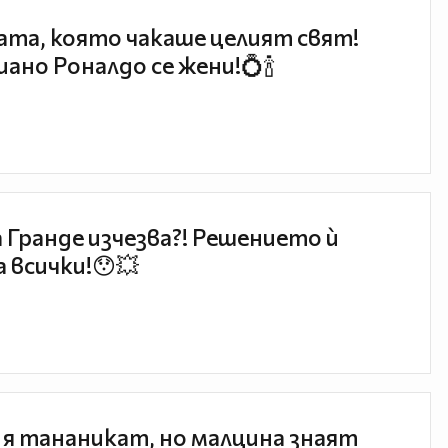
та, която чакаше целият свят!
ано Роналдо се жени!💍🍾
 Гранде изчезва?! Решението ѝ
 всички!😯💥
 я тананикат, но малцина знаят