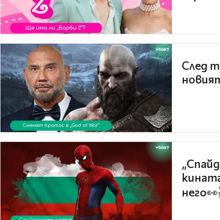
След т
новият
„Спайд
кината
него👀