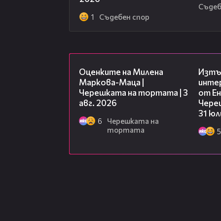
Съдеб
1
Съдебен спор
14:06
Оценките на Милена
Изтъ
Маркова-Маца |
инте
Черешката на тортата | 3
от Ен
авг. 2026
Чере
31 юл
6
Черешката на
тортата
5