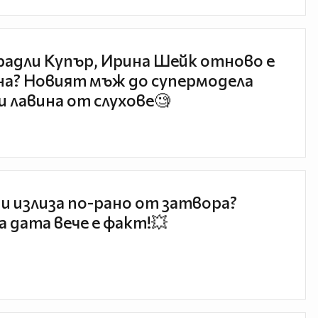
радли Купър, Ирина Шейк отново е
а? Новият мъж до супермодела
и лавина от слухове🧐
и излиза по-рано от затвора?
 дата вече е факт!💥