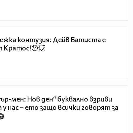
ежка контузия: Дейв Батиста е
 Кратос!😯💥
ър-мен: Нов ден“ буквално взриви
 у нас – ето защо всички говорят за
🎬