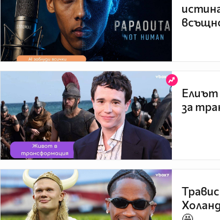
истина
всъщно
Елиът 
за тра
Травис
Холанд
🤩