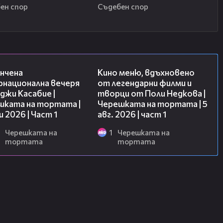
ен спор
Съдебен спор
18:07
15:39
нчена
Кино меню, вдъхновено
рнационална вечеря
от легендарни филми и
джи Касабие |
творци от Поли Недкова |
шката на тортата |
Черешката на тортата | 5
и 2026 | Част 1
авг. 2026 | част 1
Черешката на
1
Черешката на
тортата
тортата