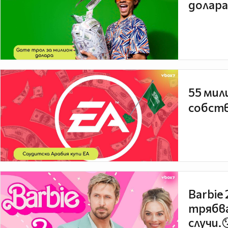
долара
55 мил
собств
Barbie
трябва
случи.