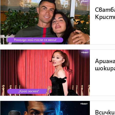
Сватба
Кристи
Ариана
шокира
Всички