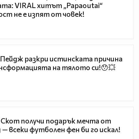
та: VIRAL хитът „Papaoutai“
ст не е изпят от човек!
Пейдж разкри истинската причина
нсформацията на тялото си!😯💥
 Скот получи подарък мечта от
 — всеки футболен фен би го искал!