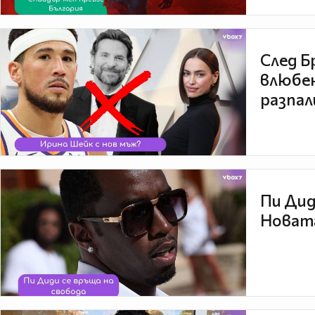
След Б
влюбен
разпал
Пи Дид
Новата