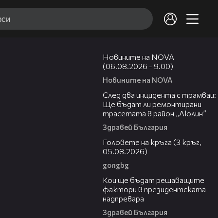
05:20
Новините на NOVA
(06.08.2026 - 9.00)
Новините на NOVA
06:29
След два инцидента с трамваи:
Ще бъдат ли ремонтирани
трасетата в район „Люлин”
Здравей България
27:51
Головете на кръга (3 кръг,
05.08.2026)
gongbg
23:57
Кои ще бъдат решаващите
фактори в президентската
надпревара
Здравей България
05:56