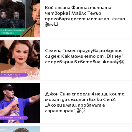
Кой съсипа Фантастичната
четворка? Майлс Телър
проговаря десетилетие по-късно
🎬👀💥
Селена Гомес празнува рождения
си ден: Как момичето от „Disney“
се превърна в световна икона🤩🎂
Джон Сина сподели 4 неща, които
могат да съсипят всяко GenZ:
„Ако ги имаш, провалът е
гарантиран“🧐💥