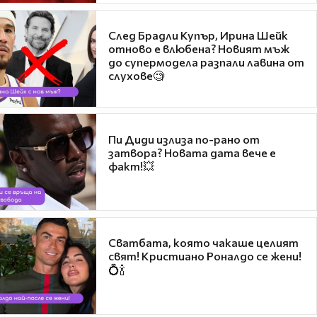
След Брадли Купър, Ирина Шейк
отново е влюбена? Новият мъж
до супермодела разпали лавина от
слухове🧐
Пи Диди излиза по-рано от
затвора? Новата дата вече е
факт!💥
Сватбата, която чакаше целият
свят! Кристиано Роналдо се жени!
💍🍾