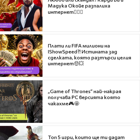
Мадука Окойе разпалиха
интернет❤️‍🔥🔥
Плати ли FIFA милиони на
IShowSpeed?! Истината зад
сделката, която разтърси целия
интернет🤑💥
„Game of Thrones“ най-накрая
получава PC версията която
чакахме🎮🤩
Топ 5 игри, които ще ти дадат