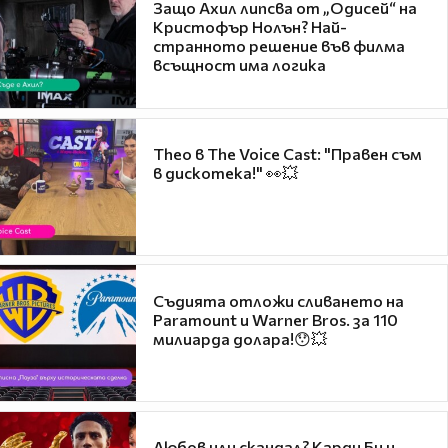
Защо Ахил липсва от „Одисей“ на
Кристофър Нолън? Най-
странното решение във филма
всъщност има логика
Theo в The Voice Cast: "Правен съм
в дискотека!" 👀💥
Съдията отложи сливането на
Paramount и Warner Bros. за 110
милиарда долара!😯💥
Любов или скандал? Карди Би и