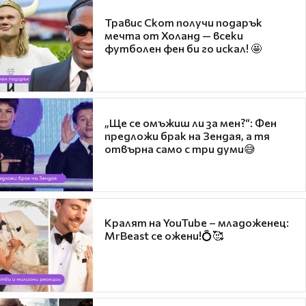
Травис Скот получи подарък
мечта от Холанд — всеки
футболен фен би го искал! 🤩
„Ще се омъжиш ли за мен?“: Фен
предложи брак на Зендая, а тя
отвърна само с три думи😅
Кралят на YouTube – младоженец:
MrBeast се ожени!💍🥰