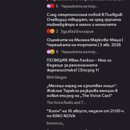
6
Черешката на тортата
09:32
След смъртоносния побой в Пловдив:
Очевидци твърдят, че сред групата
тийнейджъри е имало и момичета
3
Здравей България
14:06
Оценките на Милена Маркова-Маца |
Черешката на тортата | 3 авг. 2026
8
Черешката на тортата
39:29
ПОЗИЦИЯ: Иван Ласкин – Има ли
бъдеще за регионалната
журналистика? | Епизод 11
ВИА Медия
01:13:23
„Месеци наред не изпитвах нищо“:
Жаклин Таракчи разкрива емоции в
новия епизод на „The Voice Cast“
The Voice Radio and TV Bulgaria
00:30
"Хитч" на 16 август, неделя от 21:00 ч.
по KINO NOVA
kinonova_
00:31