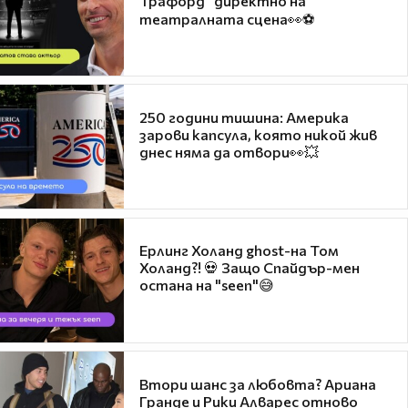
Трафорд“ директно на
театралната сцена👀⚽
250 години тишина: Америка
зарови капсула, която никой жив
днес няма да отвори👀💥
Ерлинг Холанд ghost-на Том
Холанд?! 💀 Защо Спайдър-мен
остана на "seen"😅
Втори шанс за любовта? Ариана
Гранде и Рики Алварес отново