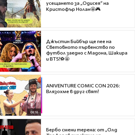
усещането за „Одисея“ на
Кристофър Нолан🤩🎮
Джъстин Бийбър ще пее на
Световното първенство по
футбол заедно с Мадона, Шакира
и BTS!⚽🤩
ANIVENTURE COMIC CON 2026:
Влязохме в друг свят!
08:16
Бербо смени терена: от „Олд