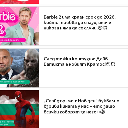
Barbie 2 има краен срок до 2026,
който трябва да спази, иначе
никога няма да се случи.😯💥
След тежка контузия: Дейв
Батиста е новият Кратос!😯💥
„Спайдър-мен: Нов ден“ буквално
взриви кината у нас – ето защо
всички говорят за него👀🎬