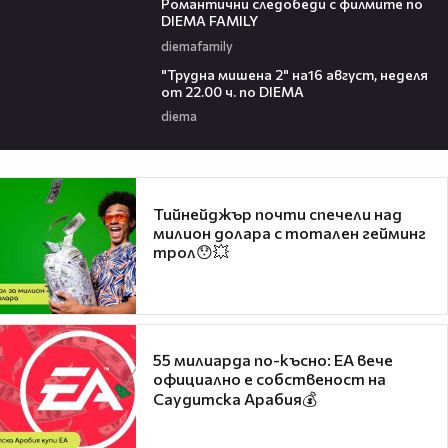
Романтични следобеди с филмите по
DIEMA FAMILY
diemafamily
00:31
"Трудна мишена 2" на16 август, неделя
от 22.00 ч. по DIEMA
diema
Тийнейджър почти спечели над
милион долара с тотален гейминг
трол😯💥
55 милиарда по-късно: EA вече
официално е собственост на
Саудитска Арабия💰