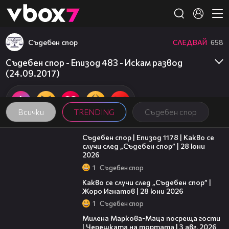
Member of
👾
Съдебен спор
СЛЕДВАЙ
658
Съдебен спор - Епизод 483 - Искам развод
(24.09.2017)
Всички
TRENDING
Съдебен спор
47:02
Съдебен спор | Епизод 1178 | Какво се
случи след „Съдебен спор” | 28 юни
2026
1
Съдебен спор
15:58
Какво се случи след „Съдебен спор” |
Жоро Игнатов | 28 юни 2026
1
Съдебен спор
20:17
Милена Маркова-Маца посреща гости
| Черешката на тортата | 3 авг. 2026