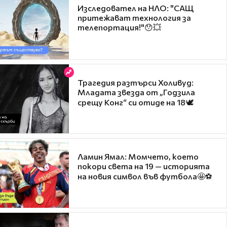
Изследовател на НЛО: "САЩ
притежават технология за
телепортация!"😯💥
Трагедия разтърси Холивуд:
Младата звезда от „Годзила
срещу Конг“ си отиде на 18🕊️
Ламин Ямал: Момчето, което
покори света на 19 — историята
на новия символ във футбола🤩⚽