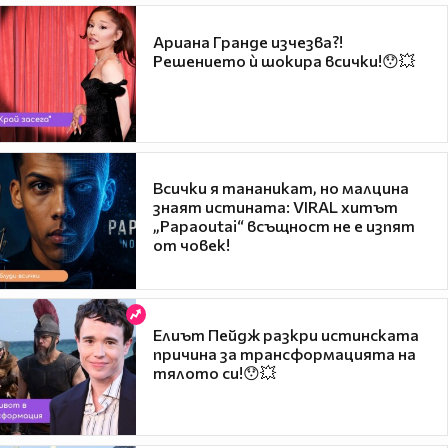
Ариана Гранде изчезва?!
Решението ѝ шокира всички!😯💥
Всички я тананикат, но малцина
знаят истината: VIRAL хитът
„Papaoutai“ всъщност не е изпят
от човек!
Елиът Пейдж разкри истинската
причина за трансформацията на
тялото си!😯💥