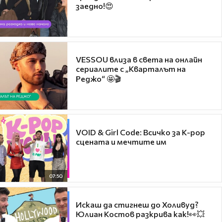
заедно!😍
VESSOU влиза в света на онлайн
сериалите с „Кварталът на
Реджо“ 🤩🎬
VOID & Girl Code: Всичко за K-pop
сцената и мечтите им
07:50
Искаш да стигнеш до Холивуд?
Юлиан Костов разкрива как!👀💥