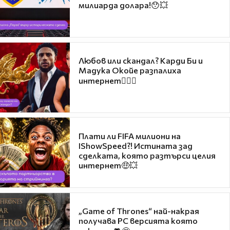
милиарда долара!😯💥
Любов или скандал? Карди Би и
Мадука Окойе разпалиха
интернет❤️‍🔥🔥
Плати ли FIFA милиони на
IShowSpeed?! Истината зад
сделката, която разтърси целия
интернет🤑💥
„Game of Thrones“ най-накрая
получава PC версията която