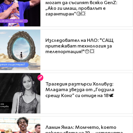
могат да съсипят всяко GenZ:
„Ако ги имаш, провалът е
гарантиран“🧐💥
Изследовател на НЛО: "САЩ
притежават технология за
телепортация!"😯💥
Трагедия разтърси Холивуд:
Младата звезда от „Годзила
срещу Конг“ си отиде на 18🕊️
Ламин Ямал: Момчето, което
покори света на 19 — историята