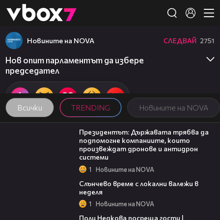
Member of
👾
Новините на NOVA
СЛЕДВАЙ
2751
Нов опит парламентът да избере
председател
Всички
TRENDING
Новините на NOVA
07:12
Президентът: Държавата трябва да
подпомогне компаниите, които
произвеждат дронове и антидрон
системи
1
Новините на NOVA
00:56
Слънчево време с локални валежи в
неделя
1
Новините на NOVA
19:25
Поли Недкова посреща гости |