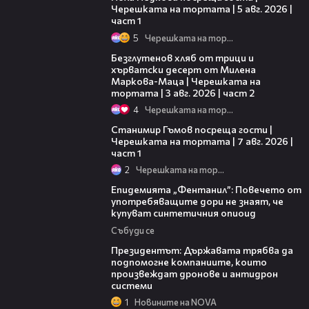
Черешката на тортата | 5 авг. 2026 |
част 1
5
Черешката на тортата
15:35
Безглутенов хляб от трици и
хърватски десерт от Милена
Маркова-Маца | Черешката на
тортата | 3 авг. 2026 | част 2
4
Черешката на тортата
16:22
Станимир Гъмов посреща гости |
Черешката на тортата | 7 авг. 2026 |
част 1
2
Черешката на тортата
13:48
Епидемията „Фентанил”: Повечето от
употребяващите дори не знаят, че
купуват синтетичния опиоид
Събуди се
07:12
Президентът: Държавата трябва да
подпомогне компаниите, които
произвеждат дронове и антидрон
системи
1
Новините на NOVA
05:08