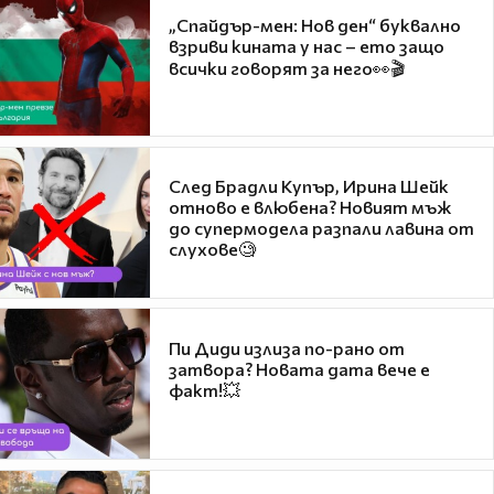
„Спайдър-мен: Нов ден“ буквално
взриви кината у нас – ето защо
всички говорят за него👀🎬
След Брадли Купър, Ирина Шейк
отново е влюбена? Новият мъж
до супермодела разпали лавина от
слухове🧐
Пи Диди излиза по-рано от
затвора? Новата дата вече е
факт!💥