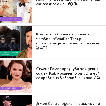
MrBeast се ожени!💍🥰
Кой съсипа Фантастичната
четворка? Майлс Телър
проговаря десетилетие по-късно
🎬👀💥
Селена Гомес празнува рождения
си ден: Как момичето от „Disney“
се превърна в световна икона🤩🎂
Джон Сина сподели 4 неща, които