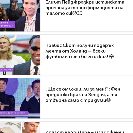
Елиът Пейдж разкри истинската
причина за трансформацията на
тялото си!😯💥
Травис Скот получи подарък
мечта от Холанд — всеки
футболен фен би го искал! 🤩
„Ще се омъжиш ли за мен?“: Фен
предложи брак на Зендая, а тя
отвърна само с три думи😅
Кралят на YouTube – младоженец: