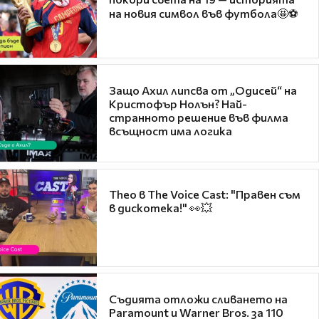
на новия символ във футбола🤩⚽
Защо Ахил липсва от „Одисей“ на
Кристофър Нолън? Най-
странното решение във филма
всъщност има логика
Theo в The Voice Cast: "Правен съм
в дискотека!" 👀💥
Съдията отложи сливането на
Paramount и Warner Bros. за 110