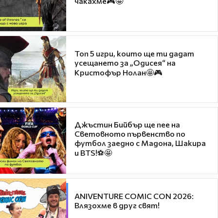
чакахме🎮🤩
Топ 5 игри, които ще ти дадат
усещането за „Одисея“ на
Кристофър Нолан🤩🎮
Джъстин Бийбър ще пее на
Световното първенство по
футбол заедно с Мадона, Шакира
и BTS!⚽🤩
ANIVENTURE COMIC CON 2026:
Влязохме в друг свят!