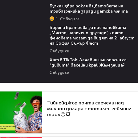
Булка избра рокля в цветовете на
трибагреника заради детска мечта
1
Събуди се
11:27
Боряна Братоева за постановката
„Място, наречено другаде“, която
феновете могат да видят на 21 август
на София Съмър Фест
Събуди се
05:33
Хит в TikTok: Лечебни или опасни са
"дивите" басейни край Железница?
Събуди се
Тийнейджър почти спечели над
милион долара с тотален гейминг
трол😯💥