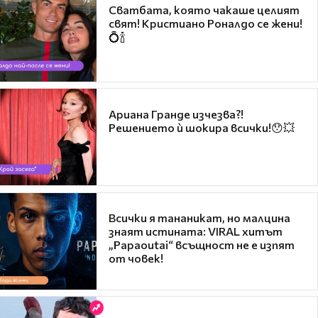
Сватбата, която чакаше целият
свят! Кристиано Роналдо се жени!
💍🍾
Ариана Гранде изчезва?!
Решението ѝ шокира всички!😯💥
Всички я тананикат, но малцина
знаят истината: VIRAL хитът
„Papaoutai“ всъщност не е изпят
от човек!