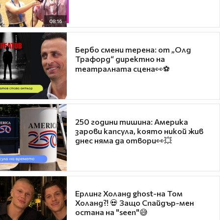
08:16
Бербо смени терена: от „Олд
Трафорд“ директно на
театралната сцена👀⚽
250 години тишина: Америка
зарови капсула, която никой жив
днес няма да отвори👀💥
Ерлинг Холанд ghost-на Том
Холанд?! 💀 Защо Спайдър-мен
остана на "seen"😅