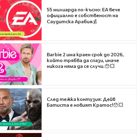
55 милиарда по-късно: EA вече
официално е собственост на
Саудитска Арабия💰
Barbie 2 има краен срок до 2026,
който трябва да спази, иначе
никога няма да се случи.😯💥
След тежка контузия: Дейв
Батиста е новият Кратос!😯💥