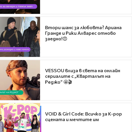
Втори шанс за любовта? Ариана
Гранде и Рики Алварес отново
заедно!😍
VESSOU влиза в света на онлайн
сериалите с „Кварталът на
Реджо“ 🤩🎬
VOID & Girl Code: Всичко за K-pop
сцената и мечтите им