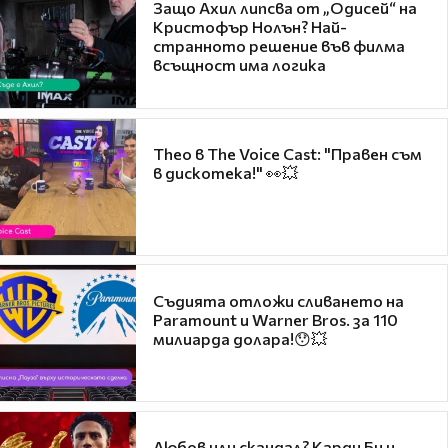
Защо Ахил липсва от „Одисей“ на
Кристофър Нолън? Най-
странното решение във филма
всъщност има логика
Theo в The Voice Cast: "Правен съм
в дискотека!" 👀💥
Съдията отложи сливането на
Paramount и Warner Bros. за 110
милиарда долара!😯💥
Любов или скандал? Карди Би и