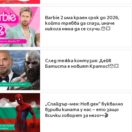
Barbie 2 има краен срок до 2026,
който трябва да спази, иначе
никога няма да се случи.😯💥
След тежка контузия: Дейв
Батиста е новият Кратос!😯💥
„Спайдър-мен: Нов ден“ буквално
взриви кината у нас – ето защо
всички говорят за него👀🎬