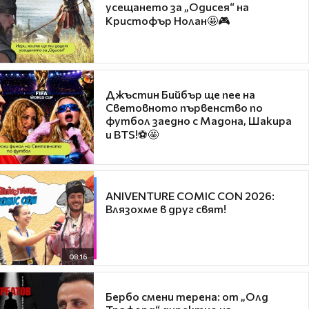
усещането за „Одисея“ на
Кристофър Нолан🤩🎮
Джъстин Бийбър ще пее на
Световното първенство по
футбол заедно с Мадона, Шакира
и BTS!⚽🤩
ANIVENTURE COMIC CON 2026:
Влязохме в друг свят!
08:16
Бербо смени терена: от „Олд