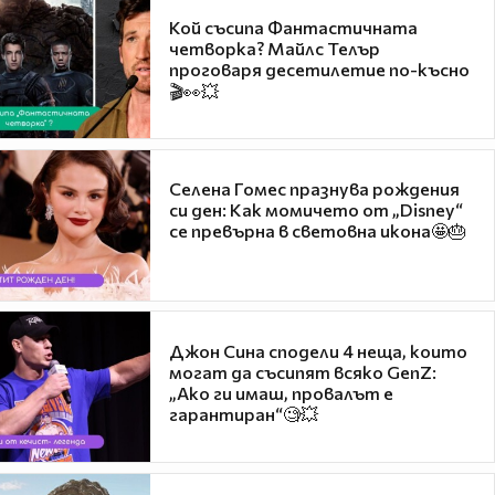
Кой съсипа Фантастичната
четворка? Майлс Телър
проговаря десетилетие по-късно
🎬👀💥
Селена Гомес празнува рождения
си ден: Как момичето от „Disney“
се превърна в световна икона🤩🎂
Джон Сина сподели 4 неща, които
могат да съсипят всяко GenZ:
„Ако ги имаш, провалът е
гарантиран“🧐💥