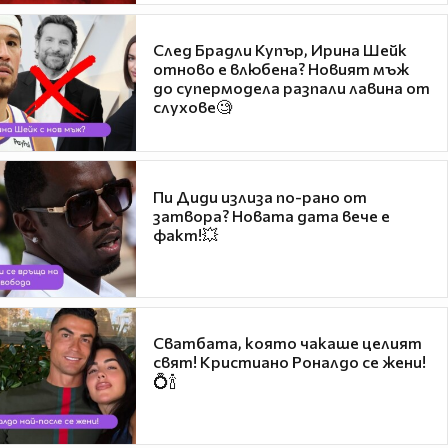
След Брадли Купър, Ирина Шейк
отново е влюбена? Новият мъж
до супермодела разпали лавина от
слухове🧐
Пи Диди излиза по-рано от
затвора? Новата дата вече е
факт!💥
Сватбата, която чакаше целият
свят! Кристиано Роналдо се жени!
💍🍾