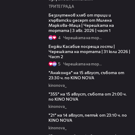
ТРИТЕ ГРАДА
16:02
Безглутенов хляб от трици и
хърватски десерт от Милена
Маркова-Маца | Черешката на
тортата | 3 авг. 2026 | част 1
4
Черешката на тортата
16:45
Енджи Касабие посреща гости |
Черешката на тортата | 31 юли 2026 |
Част 2
5
Черешката на тортата
00:30
"Анаконда" на 15 август, събота от
23:30 ч. по KINO NOVA
kinonova_
00:31
"355" на 15 август, събота от 21:00 ч.
по KINO NOVA
kinonova_
00:29
"21" на 14 август, петък от 23:10 ч. по
KINO NOVA
kinonova_
00:29