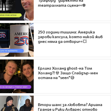
Трафорд“ директно на
театралната сцена👀⚽
250 години тишина: Америка
зарови капсула, която никой жив
днес няма да отвори👀💥
Ерлинг Холанд ghost-на Том
Холанд?! 💀 Защо Спайдър-мен
остана на "seen"😅
Втори шанс за любовта? Ариана
Гранде и Рики Алварес отново