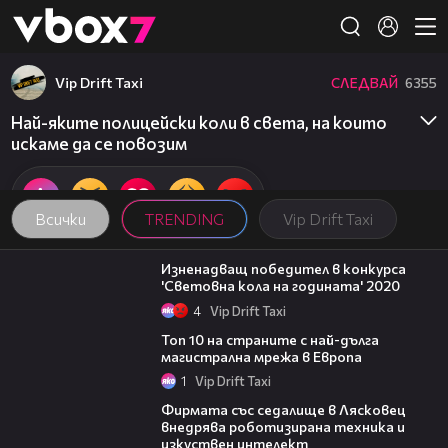
Member of
👾
Vip Drift Taxi
СЛЕДВАЙ
6355
Най-яките полицейски коли в света, на които
искаме да се повозим
Всички
TRENDING
Vip Drift Taxi
01:57
Изненадващ победител в конкурса
'Световна кола на годината' 2020
4
Vip Drift Taxi
01:30
Топ 10 на страните с най-дълга
магистрална мрежа в Европа
1
Vip Drift Taxi
00:06
Фирмата със седалище в Лясковец
внедрява роботизирана техника и
изкуствен интелект