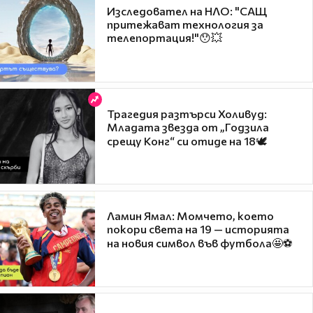
Изследовател на НЛО: "САЩ
притежават технология за
телепортация!"😯💥
Трагедия разтърси Холивуд:
Младата звезда от „Годзила
срещу Конг“ си отиде на 18🕊️
Ламин Ямал: Момчето, което
покори света на 19 — историята
на новия символ във футбола🤩⚽