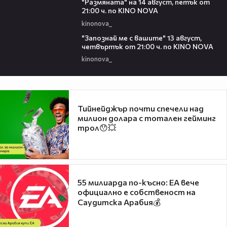
"Размянaта" на 14 август, петък от
21:00 ч. по KINO NOVA
kinonova_
00:23
"Запознай ме с вашите" 13 август,
четвъртък от 21:00 ч. по KINO NOVA
kinonova_
Тийнейджър почти спечели над
милион долара с тотален гейминг
трол😯💥
55 милиарда по-късно: EA вече
официално е собственост на
Саудитска Арабия💰