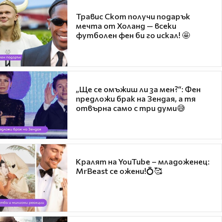
Травис Скот получи подарък
мечта от Холанд — всеки
футболен фен би го искал! 🤩
„Ще се омъжиш ли за мен?“: Фен
предложи брак на Зендая, а тя
отвърна само с три думи😅
Кралят на YouTube – младоженец:
MrBeast се ожени!💍🥰