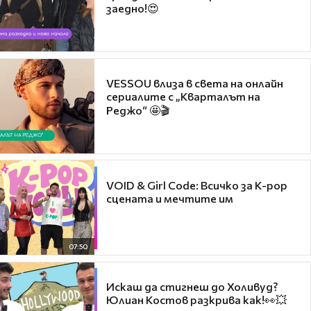
заедно!😍
VESSOU влиза в света на онлайн
сериалите с „Кварталът на
Реджо“ 🤩🎬
VOID & Girl Code: Всичко за K-pop
сцената и мечтите им
07:50
Искаш да стигнеш до Холивуд?
Юлиан Костов разкрива как!👀💥