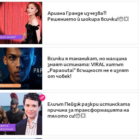
Ариана Гранде изчезва?!
Решението ѝ шокира всички!😯💥
Всички я тананикат, но малцина
знаят истината: VIRAL хитът
„Papaoutai“ всъщност не е изпят
от човек!
Елиът Пейдж разкри истинската
причина за трансформацията на
тялото си!😯💥