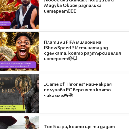
Мадука Окойе разпалиха
интернет❤️‍🔥🔥
Плати ли FIFA милиони на
IShowSpeed?! Истината зад
сделката, която разтърси целия
интернет🤑💥
„Game of Thrones“ най-накрая
получава PC версията която
чакахме🎮🤩
Топ 5 игри, които ще ти дадат